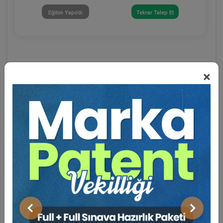
Eğitim Yapıldı
Tekrar Talep Et
×
Eğitmen Hakkında
Sosyal Medya
Önceki
Sonraki