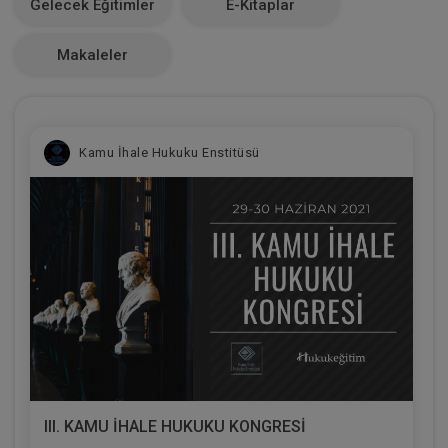
Gelecek Eğitimler
E-Kitaplar
0
Makaleler
Kamu İhale Hukuku Enstitüsü
III. KAMU İHALE HUKUKU KONGRESİ