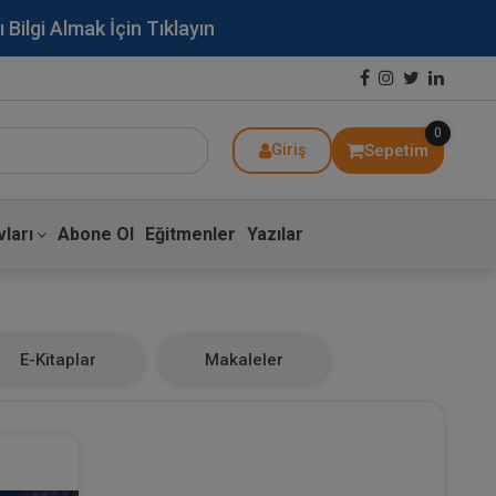
lgi Almak İçin Tıklayın
0
Sepetim
Giriş
ları
Abone Ol
Eğitmenler
Yazılar
E-Kitaplar
Makaleler