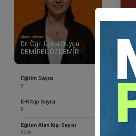
Akademisyen
Dr. Öğr. Üyesi Duygu
DEMİREL ÖZDEMİR
VI. 
Eğ
Eğitim Sayısı
2
E-Kitap Sayısı
0
Eğitim Alan Kişi Sayısı
2002