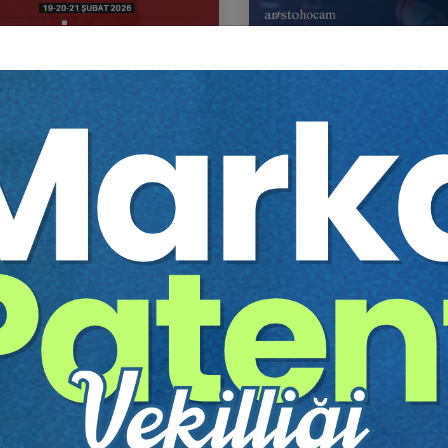
TİCARET HUKUKU KONGRESİ
Aristo Hocam HMGS 202
itim Yapıldı
Tekrar Talep Et
Eğitim Yapıldı
Tekrar 