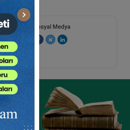
Sonraki
Sosyal Medya
ze
e