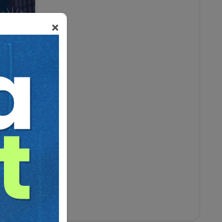
×
5 NİSAN
Talep Et