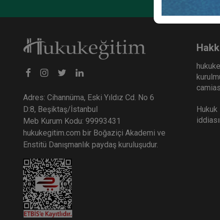
Hakk
hukuke
kurulmu
camiası
Adres: Cihannüma, Eski Yıldız Cd. No 6
Hukuk E
D:8, Beşiktaş/İstanbul
iddias
Meb Kurum Kodu: 99993431
hukukegitim.com bir Boğaziçi Akademi ve
Enstitü Danışmanlık paydaş kuruluşudur.