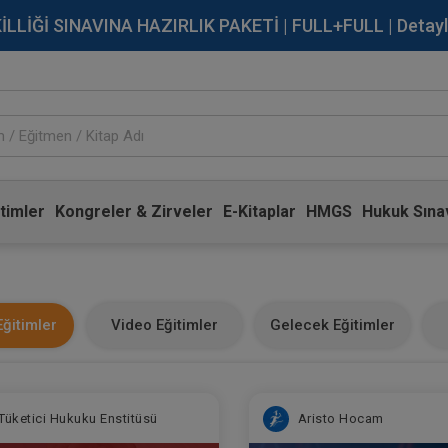
İĞİ SINAVINA HAZIRLIK PAKETİ | FULL+FULL | Detaylı Bi
timler
Kongreler & Zirveler
E-Kitaplar
HMGS
Hukuk Sınav
ğitimler
Video Eğitimler
Gelecek Eğitimler
Tüketici Hukuku Enstitüsü
Aristo Hocam