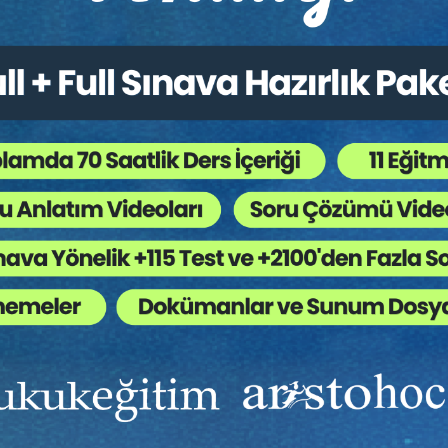
Ekibinizin hukuk bilgisini yükseltin, kaliteli içeriklerle si
yardımcı olmaya hazırız!
Ekibinize, Hukuk Eğitim’in birbirinden kaliteli eğitimlerin
sınırsız erişim imkanı sunun.