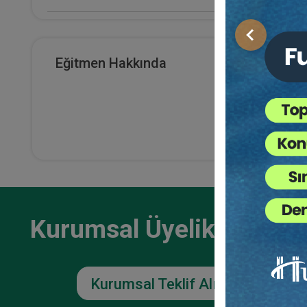
E-Kitap Alan Kişi Sayısı
Önceki
0
Eğitmen Hakkında
Makale Sayısı
0
Kurumsal Üyelikler İçin
Kurumsal Teklif Alın