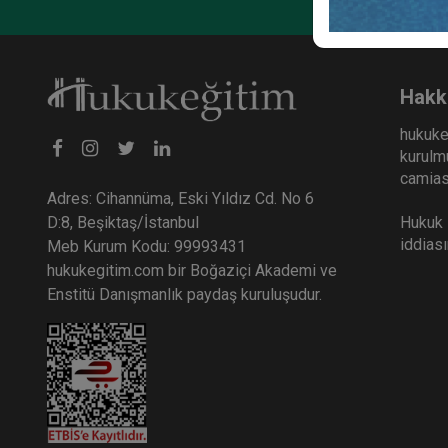
İngilizce ve İtalyanca bilmektedir. “Elektronik Ticaret
Hakkı” kitabının yazarıdır.
Hakk
hukuke
kurulmu
camiası
Adres: Cihannüma, Eski Yıldız Cd. No 6
Hukuk E
D:8, Beşiktaş/İstanbul
iddias
Meb Kurum Kodu: 99993431
hukukegitim.com bir Boğaziçi Akademi ve
Enstitü Danışmanlık paydaş kuruluşudur.