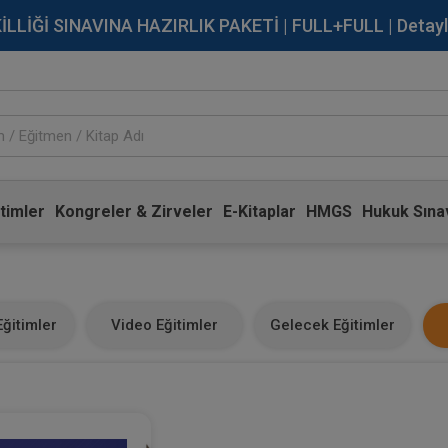
İĞİ SINAVINA HAZIRLIK PAKETİ | FULL+FULL | Detaylı Bi
timler
Kongreler & Zirveler
E-Kitaplar
HMGS
Hukuk Sınav
ğitimler
Video Eğitimler
Gelecek Eğitimler