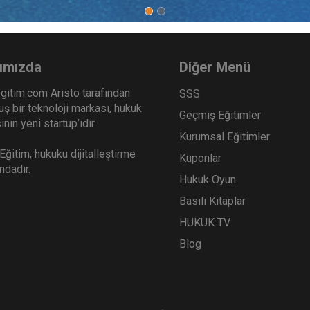
te Akdedilen Mesafeli Sözleşmelerde Tüketicilerin Bilgilendirilme ve
ımızda
Diğer Menü
gitim.com Aristo tarafından
SSS
ş bir teknoloji markası, hukuk
Geçmiş Eğitimler
nın yeni startup’ıdır.
Kurumsal Eğitimler
ğitim, hukuku dijitalleştirme
Kuponlar
ındadır.
Hukuk Oyun
Basılı Kitaplar
HUKUK TV
Blog