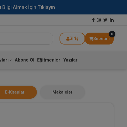
lgi Almak İçin Tıklayın
0
Sepetim
Giriş
ları
Abone Ol
Eğitmenler
Yazılar
E-Kitaplar
Makaleler