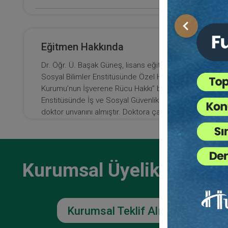
E-Kitap Alan Kişi Sayısı
Önceki
3
Eğitmen Hakkında
Makale Sayısı
Dr. Öğr. Ü. Başak Güneş, lisans eğitimini Galatasaray Ü
0
Sosyal Bilimler Enstitüsünde Özel Hukuk alanında yaptığ
Kurumu’nun İşverene Rücu Hakkı” başlıklı teziyle tamaml
Enstitüsünde İş ve Sosyal Güvenlik Hukuku alanında yap
doktor unvanını almıştır. Doktora çalışmaları sırasınd
Bordeaux Üniversitesinde araştırmalarda bulunmuştur. D
Fakültesinde İş ve Sosyal Güvenlik Hukuku Anabilim dal
programlarında bireysel iş hukuku, toplu iş hukuku, sosy
vermektedir.
Kurumsal Üyelikler İçin
Kurumsal Teklif Alın