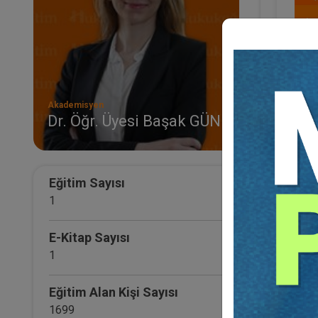
Akademisyen
Dr. Öğr. Üyesi Başak GÜNEŞ
Eğitim Sayısı
İşver
1
Dr. Öğ
E-Kitap Sayısı
1
Eğitim Alan Kişi Sayısı
1699