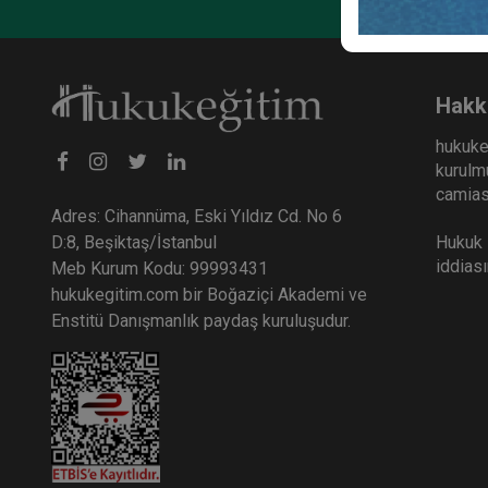
Hakk
hukuke
kurulmu
camiası
Adres: Cihannüma, Eski Yıldız Cd. No 6
Hukuk E
D:8, Beşiktaş/İstanbul
iddias
Meb Kurum Kodu: 99993431
hukukegitim.com bir Boğaziçi Akademi ve
Enstitü Danışmanlık paydaş kuruluşudur.