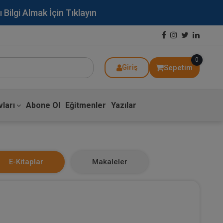
lgi Almak İçin Tıklayın
0
Sepetim
Giriş
ları
Abone Ol
Eğitmenler
Yazılar
E-Kitaplar
Makaleler