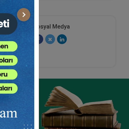
Sonraki
Sosyal Medya
si
nlik
e
da
kuk
ze
e