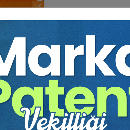
%40
enin Yönetim ve..
r. Üyesi Başak GÜNEŞ
75 TL
45 TL
Sepete Ekle