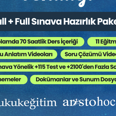
niversitesi Hukuk Fakültesinde tamamlamıştır. Galatasaray Üniversite
ı yüksek lisansını, “İş Kazası ve Meslek Hastalıklarında Sosyal Güve
amış olup doktorasını ise Ankara Üniversitesi Sosyal Bilimler
arak “Türk İş Hukukunda Bireysel Sendika Özgürlüğü” başlıklı teziyl
a TÜBİTAK Yurt Dışı Doktora Sırası Araştırma Burs Programı kapsamın
r. Öğr. Ü. Başak Güneş 2018 yılından beri Altınbaş Üniversitesi Hu
ında görev yapmaktadır ve lisans, yüksek lisans ile doktora
al güvenlik hukuku ile iş sağlığı ve güvenliği hukuku alanlarında ders
Ekibinizin hukuk bilgisini yükseltin, kaliteli içeriklerle si
yardımcı olmaya hazırız!
Ekibinize, Hukuk Eğitim’in birbirinden kaliteli eğitimlerin
sınırsız erişim imkanı sunun.