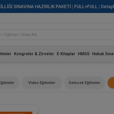
İĞİ SINAVINA HAZIRLIK PAKETİ | FULL+FULL | Detaylı Bi
timler
Kongreler & Zirveler
E-Kitaplar
HMGS
Hukuk Sınav
ğitimler
Video Eğitimler
Gelecek Eğitimler