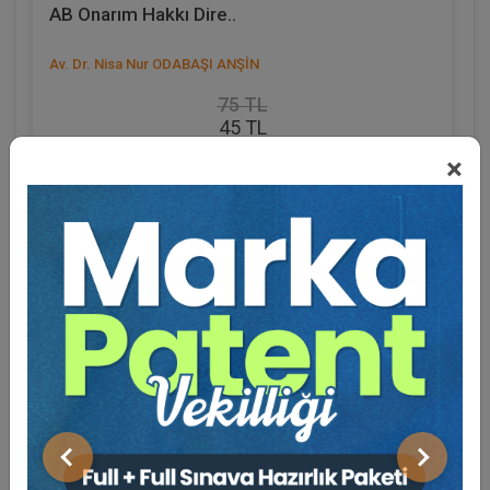
AB Onarım Hakkı Dire..
Av. Dr. Nisa Nur ODABAŞI ANŞİN
75 TL
45 TL
×
Sepete Ekle
Eğitmen Hakkında
Sosyal Medya
Önceki
Sonraki