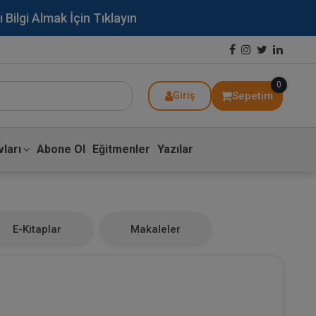
lgi Almak İçin Tıklayın
0
Sepetim
Giriş
ları
Abone Ol
Eğitmenler
Yazılar
E-Kitaplar
Makaleler