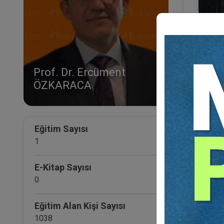
Prof. Dr. Ercüment
ÖZKARACA
II. 
Eğ
Eğitim Sayısı
1
E-Kitap Sayısı
0
Eğitim Alan Kişi Sayısı
1038