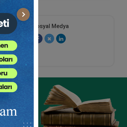
Sonraki
Sosyal Medya
ze
e