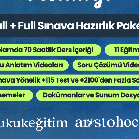
Ekibinizin hukuk bilgisini yükseltin, kaliteli içeriklerle si
yardımcı olmaya hazırız!
Ekibinize, Hukuk Eğitim’in birbirinden kaliteli eğitimlerin
sınırsız erişim imkanı sunun.