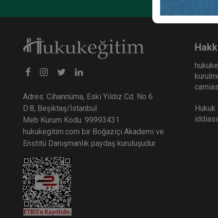
Hakk
hukuke
kurulmu
camiası
Adres: Cihannüma, Eski Yıldız Cd. No 6
Hukuk E
D:8, Beşiktaş/İstanbul
iddias
Meb Kurum Kodu: 99993431
hukukegitim.com bir Boğaziçi Akademi ve
Enstitü Danışmanlık paydaş kuruluşudur.