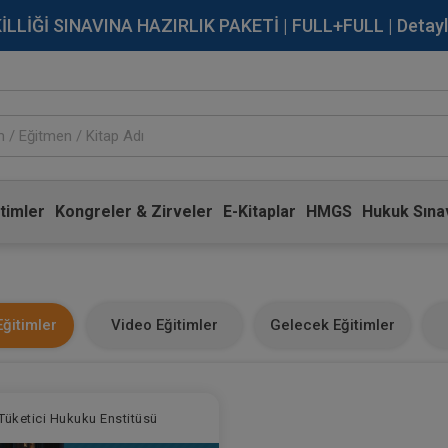
İĞİ SINAVINA HAZIRLIK PAKETİ | FULL+FULL | Detaylı Bi
timler
Kongreler & Zirveler
E-Kitaplar
HMGS
Hukuk Sınav
ğitimler
Video Eğitimler
Gelecek Eğitimler
Tüketici Hukuku Enstitüsü