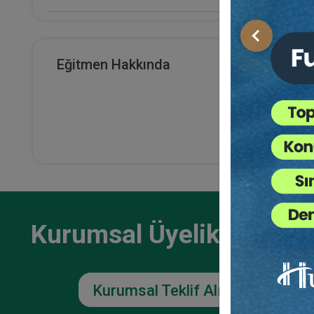
E-Kitap Alan Kişi Sayısı
Önceki
0
Eğitmen Hakkında
Makale Sayısı
0
Kurumsal Üyelikler İçin
Kurumsal Teklif Alın