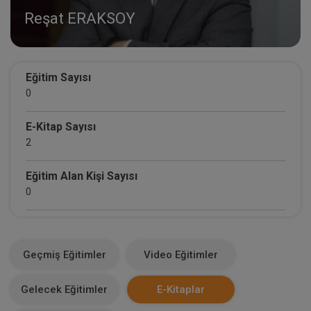
Reşat ERAKSOY
Eğitim Sayısı
0
E-Kitap Sayısı
2
Eğitim Alan Kişi Sayısı
0
E-Kitap Alan Kişi Sayısı
325
Geçmiş Eğitimler
Video Eğitimler
Makale Sayısı
Gelecek Eğitimler
E-Kitaplar
0