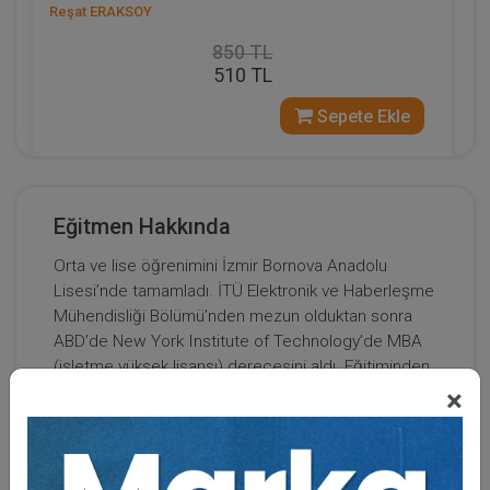
Reşat ERAKSOY
850 TL
510 TL
Sepete Ekle
Eğitmen Hakkında
Orta ve lise öğrenimini İzmir Bornova Anadolu
%40
Lisesi’nde tamamladı. İTÜ Elektronik ve Haberleşme
Mühendisliği Bölümü’nden mezun olduktan sonra
ABD’de New York Institute of Technology’de MBA
(işletme yüksek lisansı) derecesini aldı. Eğitiminden
sonra Aselsan’da, ardından Doğuş Otomotiv ile
×
Global Bilgi çağrı merkezlerinin kuruluşunda görev
aldı. 2004-2007 yılları arasında proje yönetimi,
stratejik planlama, bütçe ve süreç yönetimi