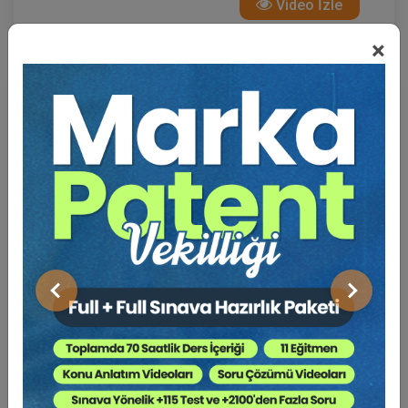
Video İzle
×
Önceki
Sonraki
Başkana Soruyorum: İstanbul Barosu Başkan
Adayı Av. Hakan ÇATAK
4 Ekim 2024 19:30
Video İzle