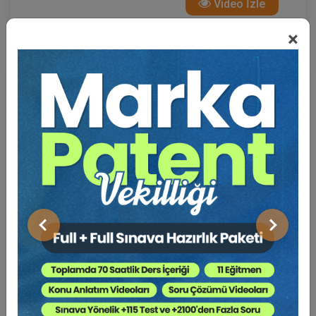
Video İzle
×
Önceki
Sonraki
Başkana Soruyorum: İstanbul Barosu Başkan
Adayı Av. Hakan ÇATAK
4 Ekim 2024 19:30
Video İzle