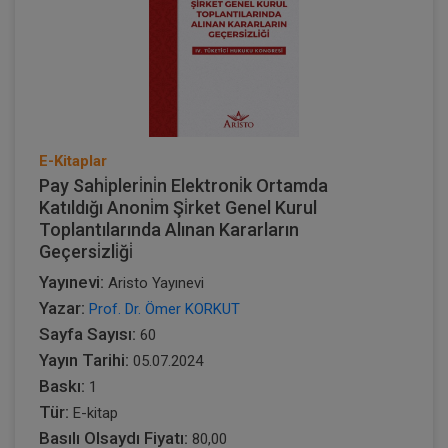
E-Kitaplar
Pay Sahi̇pleri̇ni̇n Elektroni̇k Ortamda
Katıldığı Anoni̇m Şi̇rket Genel Kurul
Toplantılarında Alınan Kararların
Geçersi̇zli̇ği̇
Yayınevi:
Aristo Yayınevi
Yazar:
Prof. Dr. Ömer KORKUT
Sayfa Sayısı:
60
Yayın Tarihi:
05.07.2024
Baskı:
1
Tür:
E-kitap
Basılı Olsaydı Fiyatı:
80,00