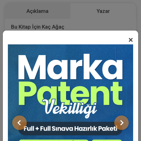
Açıklama
Yazar
Bu Kitap İçin Kaç Ağaç
×
Kesiliyor ?
Anonim şirketlerde pay sahiplerinin elektronik ortamda
katıldığı genel kurul toplantı sayıları her geçen gün
artmaktadır. 01.10.2012-30.05.2022 tarihleri arasında
4205 adet genel kurul elektronik ortamda düzenlenmiş,
153.367 kişi genel kurul toplantısına elektronik ortamda
katılmıştır. Genel kurul toplantılarında alınan kararların
geçersizliği davalarıyla uygulamada sıklıkla
karşılaşılmaktadır. Genel kurul kararlarının geçersizlik
sebepleri ve geçersizliğin türü hakkında doktrinde ve
Önceki
Sonraki
yargı kararlarında farklı değerlendirmelere
rastlanmaktadır. 6102 sayılı Türk Ticaret Kanunu’nda