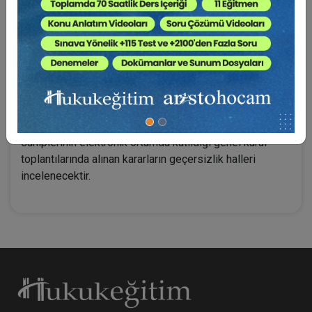
TTK m. 445 hükmünde iptal sebepleri, TTK m. 447
hükmünde ise butlan sebepleri öngörülmüştür. Bu
çalışmada pay sahiplerinin elektronik ortamda katıldığı
genel kurul toplantı usulü incelendikten sonra, bu
toplantılarda alınan genel kurul kararlarının
geçersizliğine yol açacak sebepler ele alınacaktır. 6102
sayılı TTK hükümlerine ilişkin doktrin ve yargı
kararlarındaki değerlendirmeler de dikkate alınarak pay
sahiplerinin elektronik ortamda katıldığı genel kurul
toplantılarında alınan kararların geçersizlik halleri
incelenecektir.