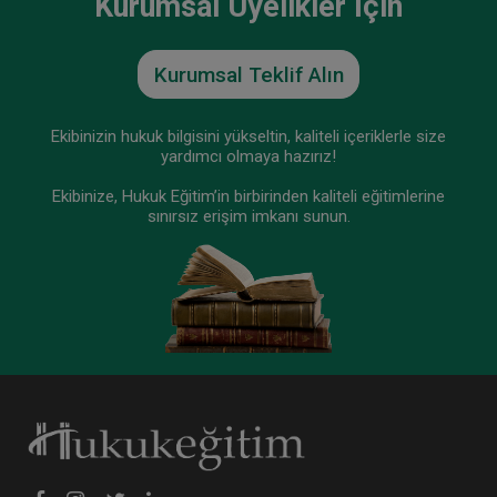
Kurumsal Üyelikler İçin
Tüketici Hukuku Enstitüsü
Kurumsal Teklif Alın
Ekibinizin hukuk bilgisini yükseltin, kaliteli içeriklerle size
yardımcı olmaya hazırız!
Ekibinize, Hukuk Eğitim’in birbirinden kaliteli eğitimlerine
sınırsız erişim imkanı sunun.
Sermaye Piyasası Hukuku - IV. Ticaret Hukuku
Kongresi - XII. Oturum
360 TL
Sepete Ekle