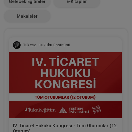
Gelecek Eğitimler
E-Kitaplar
0
Makaleler
Tüketici Hukuku Enstitüsü
IV. Ticaret Hukuku Kongresi - Tüm Oturumlar (12
Oturum)