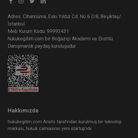
Tüketici Hukuku Enstitüsü
Adres: Cihannüma, Eski Yıldız Cd. No 6 D:8, Beşiktaş/
İstanbul
Meb Kurum Kodu: 99993431
hukukegitim.com bir Boğaziçi Akademi ve Enstitü
Danışmanlık paydaş kuruluşudur.
Limited Şirketler - IV. Ticaret Hukuku Kongresi -
X. Oturum
360 TL
Sepete Ekle
Hakkımızda
hukukegitim.com Aristo tarafından kurulmuş bir teknoloji
markası, hukuk camiasının yeni startup’ıdır.
Tüketici Hukuku Enstitüsü