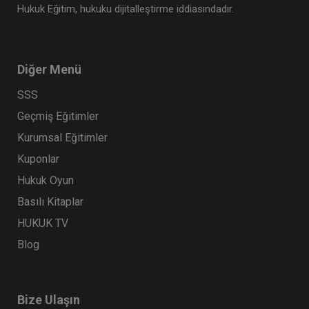
Hukuk Eğitim, hukuku dijitalleştirme iddiasındadır.
Diğer Menü
SSS
Geçmiş Eğitimler
Kurumsal Eğitimler
Kuponlar
Anonim Şirketler - 1 - IV. Ticaret Hukuku
Hukuk Oyun
Kongresi - VI. Oturum
Basılı Kitaplar
360 TL
Sepete Ekle
HUKUK TV
Blog
Tüketici Hukuku Enstitüsü
Bize Ulaşın