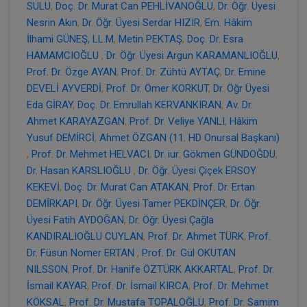
SULU
,
Doç. Dr. Murat Can PEHLİVANOĞLU
,
Dr. Öğr. Üyesi
Nesrin Akın
,
Dr. Öğr. Üyesi Serdar HIZIR
,
Em. Hâkim
İlhami GÜNEŞ, LL.M
,
Metin PEKTAŞ
,
Doç. Dr. Esra
HAMAMCIOĞLU
,
Dr. Öğr. Üyesi Argun KARAMANLIOĞLU
,
Prof. Dr. Özge AYAN
,
Prof. Dr. Zühtü AYTAÇ
,
Dr. Emine
DEVELİ AYVERDİ
,
Prof. Dr. Ömer KORKUT
,
Dr. Öğr Üyesi
Eda GİRAY
,
Doç. Dr. Emrullah KERVANKIRAN
,
Av. Dr.
Ahmet KARAYAZGAN
,
Prof. Dr. Veliye YANLI
,
Hâkim
Yusuf DEMİRCİ
,
Ahmet ÖZGAN (11. HD Onursal Başkanı)
,
Prof. Dr. Mehmet HELVACI
,
Dr. iur. Gökmen GÜNDOĞDU
,
Dr. Hasan KARSLIOĞLU
,
Dr. Öğr. Üyesi Çiçek ERSOY
KEKEVİ
,
Doç. Dr. Murat Can ATAKAN
,
Prof. Dr. Ertan
DEMİRKAPI
,
Dr. Öğr. Üyesi Tamer PEKDİNÇER
,
Dr. Öğr.
Üyesi Fatih AYDOĞAN
,
Dr. Öğr. Üyesi Çağla
KANDIRALIOĞLU CUYLAN
,
Prof. Dr. Ahmet TÜRK
,
Prof.
Dr. Füsun Nomer ERTAN
,
Prof. Dr. Gül OKUTAN
NILSSON
,
Prof. Dr. Hanife ÖZTÜRK AKKARTAL
,
Prof. Dr.
İsmail KAYAR
,
Prof. Dr. İsmail KIRCA
,
Prof. Dr. Mehmet
KÖKSAL
,
Prof. Dr. Mustafa TOPALOĞLU
,
Prof. Dr. Samim