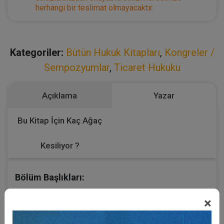
herhangi bir teslimat olmayacaktır.
Kategoriler:
Bütün Hukuk Kitapları
,
Kongreler /
Sempozyumlar
,
Ticaret Hukuku
Açıklama
Yazar
Bu Kitap İçin Kaç Ağaç
Kesiliyor ?
Bölüm Başlıkları:
Ticari İşletme Hukuku
×
Kıymetli Evrak Hukuku