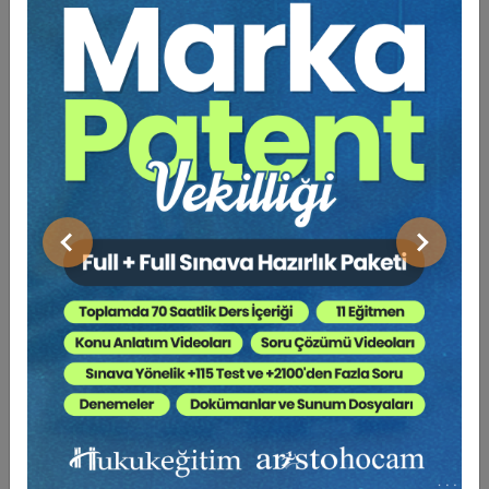
Sermaye Piyasası Hukuku
Bankacılık Hukuku
Sigorta Hukuku
Rekabet Hukuku
Şirketler Hukuku
Önceki
Sonraki
Fikri Mülkiyet Hukuku
●
KİTAP BÖLÜM YAZARLARI ●
Prof. Dr. Özge Ayan - Prof. Dr. Ertan Demirkapı -
Prof. Dr. Mehmet Helvacı -
Prof. Dr. İsmail Kayar - Prof. Dr. Şaban Kayıhan -