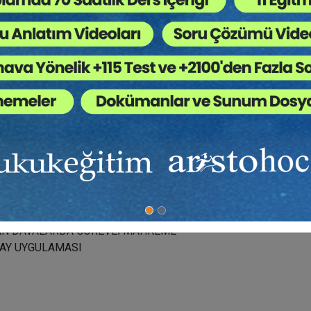
a Kurulmasına Aracılık Etme
SARLIĞI SÖZLEŞMESİ
AN DAVALARDA GÖREVLİ MAHKEME
TAY UYGULAMASI