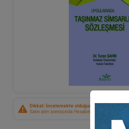
Dikkat: İncelemekte olduğunuz ürün bir e-kitap
Satın alım sonrasında Hesabım sayfanız üzerinden d