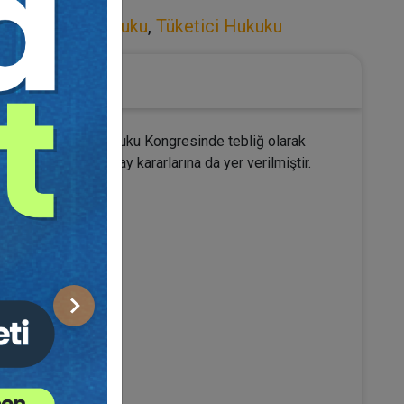
yrimenkul) Hukuku
,
Tüketici Hukuku
enen 7.Tüketici Hukuku Kongresinde tebliğ olarak
dikçe ilgili Yargıtay kararlarına da yer verilmiştir.
Sonraki