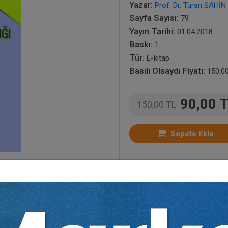
Yazar:
Prof. Dr. Turan ŞAHİN
Sayfa Sayısı:
79
Yayın Tarihi:
01.04.2018
Baskı:
1
Tür:
E-kitap
Basılı Olsaydı Fiyatı:
150,0
90,00 
150,00 TL
Sepete Ekle
tır.
irekt olarak ulaşabilir ve cihazlarınızdan okuyabilirsiniz. Adresi