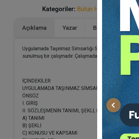
Kategoriler:
Bütün Hukuk Kitapları
,
Açıklama
Yazar
Bu Kitap İçin Kaç
Uygulamada Taşınmaz Simsarlığı Sözleşmesi başlıklı b
sunulmuş bir çalışmadır. Çalışmada taşınmaz simsarlığı a
İÇİNDEKİLER
UYGULAMADA TAŞINMAZ SİMSARLIĞI SÖZLEŞMES
ÖNSÖZ
I. GİRİŞ
Önceki
II. SÖZLEŞMENİN TANIMI, ŞEKLİ, KONUSU, KAPSAMI
A) TANIMI
B) ŞEKLİ
C) KONUSU VE KAPSAMI