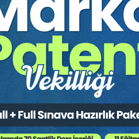
Borçlar Hukuku
,
Sözleşmeler Hukuku
,
Taşınmaz (Ga
 Ağaç Kesiliyor ?
u çalışma, 23-24-25 Kasım 2017 tarihlerinde İstanbul'da düzenl
lanında sıklıkla karşılaşılan problemlere değinilmiş ayrıca yeri gel
İ
, UNSURLARI ve HUKUKİ NİTELİĞİ