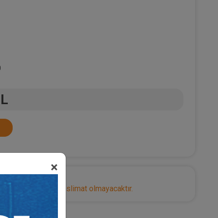
0
TL
×
nize herhangi bir teslimat olmayacaktır.