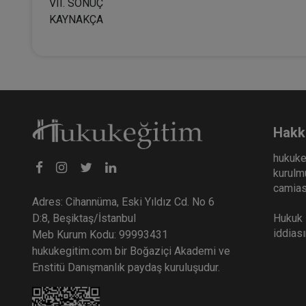
VII. SONUÇ
KAYNAKÇA
Hakk
hukuke
kurulmu
camiası
Adres: Cihannüma, Eski Yıldız Cd. No 6
Hukuk E
D:8, Beşiktaş/İstanbul
iddias
Meb Kurum Kodu: 99993431
hukukegitim.com bir Boğaziçi Akademi ve
Enstitü Danışmanlık paydaş kuruluşudur.