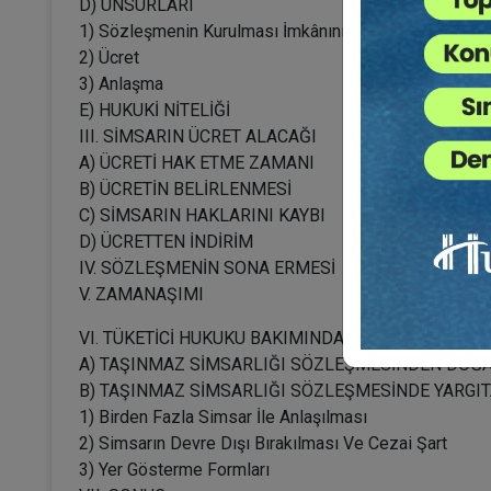
D) UNSURLARI
1) Sözleşmenin Kurulması İmkânının Hazırlanması vey
2) Ücret
3) Anlaşma
E) HUKUKİ NİTELİĞİ
III. SİMSARIN ÜCRET ALACAĞI
A) ÜCRETİ HAK ETME ZAMANI
B) ÜCRETİN BELİRLENMESİ
C) SİMSARIN HAKLARINI KAYBI
D) ÜCRETTEN İNDİRİM
IV. SÖZLEŞMENİN SONA ERMESİ
V. ZAMANAŞIMI
VI. TÜKETİCİ HUKUKU BAKIMINDAN TAŞINMAZ SİM
A) TAŞINMAZ SİMSARLIĞI SÖZLEŞMESİNDEN DOĞ
B) TAŞINMAZ SİMSARLIĞI SÖZLEŞMESİNDE YARGI
1) Birden Fazla Simsar İle Anlaşılması
2) Simsarın Devre Dışı Bırakılması Ve Cezai Şart
3) Yer Gösterme Formları