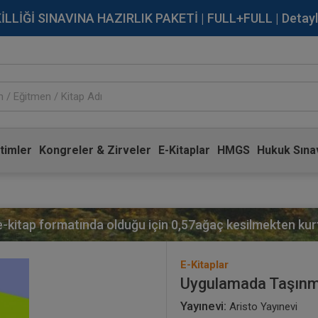
İĞİ SINAVINA HAZIRLIK PAKETİ | FULL+FULL | Detaylı Bi
timler
Kongreler & Zirveler
E-Kitaplar
HMGS
Hukuk Sınav
 e-kitap formatında olduğu için
0,57
ağaç kesilmekten kurt
E-Kitaplar
Uygulamada Taşınm
Yayınevi:
Aristo Yayınevi