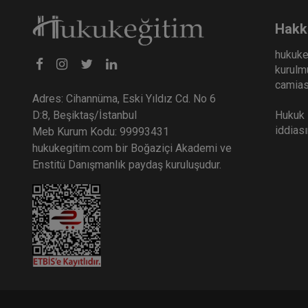
Hakk
hukuke
kurulmu
camiası
Adres: Cihannüma, Eski Yıldız Cd. No 6
Hukuk E
D:8, Beşiktaş/İstanbul
iddias
Meb Kurum Kodu: 99993431
hukukegitim.com bir Boğaziçi Akademi ve
Enstitü Danışmanlık paydaş kuruluşudur.