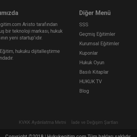
ımızda
Diğer Menü
gitim.com Aristo tarafından
SSS
ş bir teknoloji markası, hukuk
Geçmiş Eğitimler
nın yeni startup’ıdır.
Kurumsal Eğitimler
ğitim, hukuku dijitalleştirme
Kuponlar
ındadır.
Hukuk Oyun
Basılı Kitaplar
HUKUK TV
Blog
KVKK Aydınlatma Metni
İade ve Değişim Şartları
Copyright ©2018 | Hukukegitim.com Tüm hakları saklıdır.