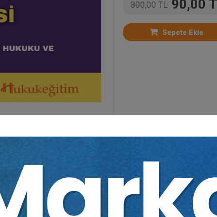
90,00 
300,00 TL
Sepete Ekle
mler
,
Kongreler
,
Bütün Video Eğitimler
,
Kongreler
,
T