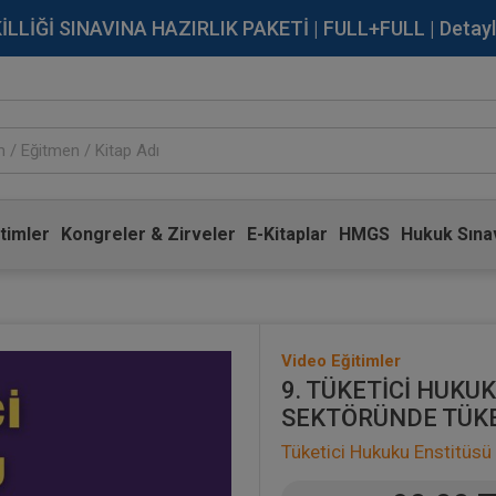
İĞİ SINAVINA HAZIRLIK PAKETİ | FULL+FULL | Detaylı Bi
timler
Kongreler & Zirveler
E-Kitaplar
HMGS
Hukuk Sınav
Video Eğitimler
9. TÜKETİCİ HUKUK
SEKTÖRÜNDE TÜKE
Tüketici Hukuku Enstitüsü