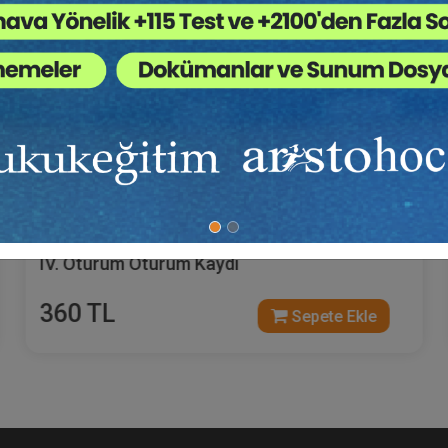
Futuri̇stler - XIII. Tüketi̇ci̇ Hukuku Kongresi̇ -
IV. Oturum Oturum Kaydı
360 TL
Sepete Ekle