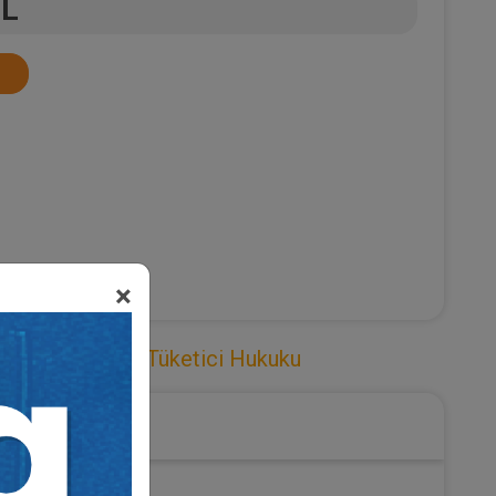
TL
×
üketici Hukuku
,
Tüketici Hukuku