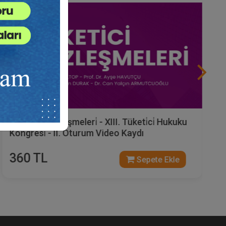
Tüketi̇ci̇ Sözleşmeleri̇ - XIII. Tüketi̇ci̇ Hukuku
Kongresi̇ - II. Oturum Video Kaydı
360 TL
Sepete Ekle