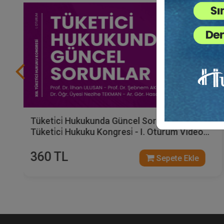
Tüketi̇ci̇ Hukukunda Güncel Sorunlar - XIII.
Tüketi̇ci̇ Hukuku Kongresi̇ - I. Oturum Video
Kaydı
360 TL
Sepete Ekle