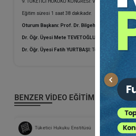
9. TÜKETİCİ HUKUKU KONGRESİ: VI. Oturum - BİLİŞ
Eğitim süresi 1 saat 38 dakikadır.
Oturum Başkanı: Prof. Dr. Bilgehan ÇETİNER
Dr. Öğr. Üyesi Mete TEVETOĞLU:
Yargıtay Kararları
Dr. Öğr. Üyesi Fatih YURTBAŞI:
Tüketici Yorumları Çer
Önceki
BENZER VIDEO EĞITIMLER
Tüketici Hukuku Enstitüsü