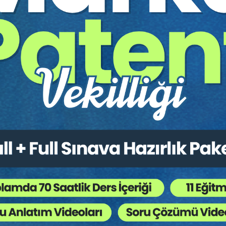
İM SEKTÖRÜNDE TÜKETİCİ HUKUKU VE UYGULAMALARI oturumunun 
 Işığında İnternette Haksız Rekabet
çevesinde Dijital Ticari İtibar Kavramı
Tüketici Hukuku Enstitüsü