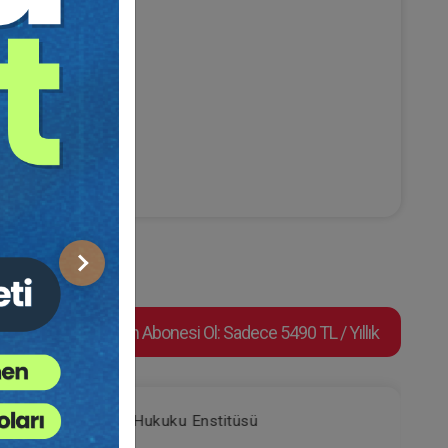
video kaydıdır.
Sonraki
Video Eğitim Abonesi Ol: Sadece 5490 TL / Yıllık
Tüketici Hukuku Enstitüsü