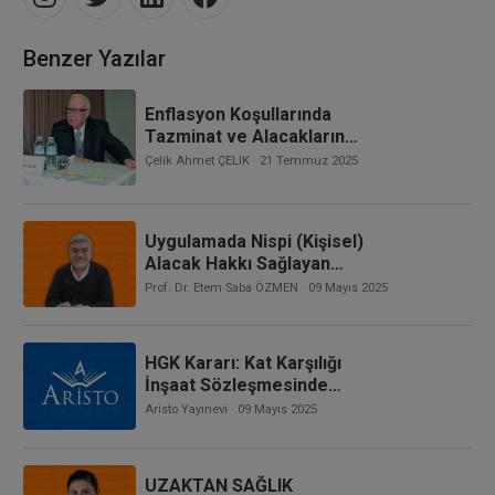
Benzer Yazılar
Enflasyon Koşullarında
Tazminat ve Alacakların
Değerlendirilmesi
Çelik Ahmet ÇELIK
· 21 Temmuz 2025
Uygulamada Nispi (Kişisel)
Alacak Hakkı Sağlayan
Sistemler: Devre Tatil
Prof. Dr. Etem Saba ÖZMEN
· 09 Mayıs 2025
Hakkı
HGK Kararı: Kat Karşılığı
İnşaat Sözleşmesinde
Belirtilenden Başka Bir
Aristo Yayınevi
· 09 Mayıs 2025
Bağımsız Bölümün Tescil
Edilmesi, Hile İddiasının
Araştırılmasının Gerekip
UZAKTAN SAĞLIK