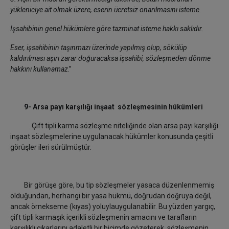
yükleniciye ait olmak üzere, eserin ücretsiz onarılmasını isteme.
İşsahibinin genel hükümlere göre tazminat isteme hakkı saklıdır.
Eser, işsahibinin taşınmazı üzerinde yapılmış olup, sökülüp
kaldırılması aşırı zarar doğuracaksa işsahibi, sözleşmeden dönme
hakkını kullanamaz
.”
9- Arsa payı karşılığı inşaat sözleşmesinin hükümleri
Çift tipli karma sözleşme niteliğinde olan arsa payı karşılığı
inşaat sözleşmelerine uygulanacak hükümler konusunda çeşitli
görüşler ileri sürülmüştür.
Bir görüşe göre, bu tip sözleşmeler yasaca düzenlenmemiş
olduğundan, herhangi bir yasa hükmü, doğrudan doğruya değil,
ancak örnekseme (kıyas) yoluylauygulanabilir. Bu yüzden yargıç,
çift tipli karmaşık içerikli sözleşmenin amacını ve tarafların
karşılıklı çıkarlarını adaletli bir biçimde gözeterek, sözleşmenin