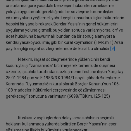
unsurlarına göre yasadaki benzeşen hükümleri örnekseme
yoluyla uygulamalı; gerektiğinde bir sözleşme türüne ilişkin
çözüm yolunu yeğlemeli yahut çeşitli unsurlara ilişkin hükümlerin
hepsini bir yana bırakarak Borçlar Yasısı’nın genel hükümlerini
uygulama yoluna gitmeli; bu yoldan sonuca varılamıyorsa, örf ve
âdet hukukuna başvurmalı; bundan da bir sonuç alamıyorsa
kendisi yasakoyucu imiş gibi bir kural koymalıdır. (TMK.m.1) Arsa
payı karşılığı inşaat sözleşmelerinde de kural bu olmalıdır.
[9]
Nitekim, inşaat sözleşmelerinde yüklenicinin kendi
kusuruyla işi “zamanında” bitirmeyerek temerrüde düşmesi
üzerine, iş sahibi tarafından sözleşmenin feshine ilişkin Yargıtay
25.01.1984 gün ve E.1983/3 K.1984/1 sayılı İçtihadı Birleştirme
Kararında: “Uyuşmazlığın kural olarak Borçlar Kanunu’nun 106-
108 maddeleri hükümleri çerçevesinde çözümlenmesi
gerekeceği” sonucuna varılmıştır. (6098/TBK.m.125-125)
Kuşkusuz ayplı işlerden dolayı arsa sahibinin seçimlik
haklarını kullanmada yukarda belirtilen Borçlr Yasası’nın eser
sözlşmesine ilişkin hükümleri uygulanacaktır.