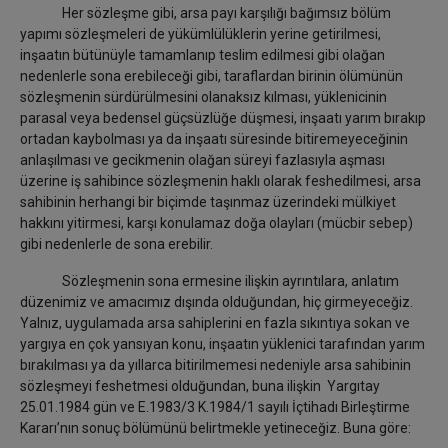
Her sözleşme gibi, arsa payı karşılığı bağımsız bölüm
yapımı sözleşmeleri de yükümlülüklerin yerine getirilmesi,
inşaatın bütünüyle tamamlanıp teslim edilmesi gibi olağan
nedenlerle sona erebileceği gibi, taraflardan birinin ölümünün
sözleşmenin sürdürülmesini olanaksız kılması, yüklenicinin
parasal veya bedensel güçsüzlüğe düşmesi, inşaatı yarım bırakıp
ortadan kaybolması ya da inşaatı süresinde bitiremeyeceğinin
anlaşılması ve gecikmenin olağan süreyi fazlasıyla aşması
üzerine iş sahibince sözleşmenin haklı olarak feshedilmesi, arsa
sahibinin herhangi bir biçimde taşınmaz üzerindeki mülkiyet
hakkını yitirmesi, karşı konulamaz doğa olayları (mücbir sebep)
gibi nedenlerle de sona erebilir.
Sözleşmenin sona ermesine ilişkin ayrıntılara, anlatım
düzenimiz ve amacımız dışında olduğundan, hiç girmeyeceğiz.
Yalnız, uygulamada arsa sahiplerini en fazla sıkıntıya sokan ve
yargıya en çok yansıyan konu, inşaatın yüklenici tarafından yarım
bırakılması ya da yıllarca bitirilmemesi nedeniyle arsa sahibinin
sözleşmeyi feshetmesi olduğundan, buna ilişkin Yargıtay
25.01.1984 gün ve E.1983/3 K.1984/1 sayılı İçtihadı Birleştirme
Kararı’nın sonuç bölümünü belirtmekle yetineceğiz. Buna göre: