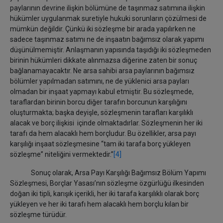
paylarının devrine ilişkin bölümüne de taşınmaz satımına ilişkin
hükümler uygulanmak suretiyle hukuki sorunların çözülmesi de
mümkün değildir. Çünkü iki sözleşme bir arada yapılırken ne
sadece taşınmaz satımı ne de inşaatın bağımsız olarak yapımı
düşünülmemiştir. Anlaşmanın yapısında taşıdığı iki sözleşmeden
birinin hükümleri dikkate alınmazsa diğerine zaten bir sonuç
bağlanamayacaktır. Ne arsa sahibi arsa paylarının bağımsız
bölümler yapılmadan satımını, ne de yüklenici arsa payları
olmadan bir inşaat yapmayı kabul etmiştir. Bu sözleşmede,
taraflardan birinin borcu diğer tarafın borcunun karşılığını
oluşturmakta; başka deyişle, sözleşmenin tarafları karşılıklı
alacak ve borç ilişkisi içinde olmaktadırlar. Sözleşmenin her iki
tarafı da hem alacaklı hem borçludur. Bu özellikler, arsa payı
karşılığı inşaat sözleşmesine “tam iki tarafa borç yükleyen
sözleşme” niteliğini vermektedir.”
[4]
Sonuç olarak, Arsa Payı Karşılığı Bağımsız Bölüm Yapımı
Sözleşmesi, Borçlar Yasası’nın sözleşme özgürlüğü ilkesinden
doğan iki tipli, karışık içerikli, her iki tarafa karşılıklı olarak borç
yükleyen ve her iki tarafı hem alacaklı hem borçlu kılan bir
sözleşme türüdür.