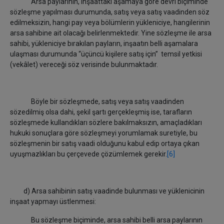
Arsa paylarının, inşaattaki aşamaya göre devri biçiminde
sözleşme yapılması durumunda, satış veya satış vaadinden söz
edilmeksizin, hangi pay veya bölümlerin yükleniciye, hangilerinin
arsa sahibine ait olacağı belirlenmektedir. Yine sözleşme ile arsa
sahibi, yükleniciye bırakılan payların, inşaatın belli aşamalara
ulaşması durumunda “üçüncü kişilere satış için” temsil yetkisi
(vekâlet) vereceği söz verisinde bulunmaktadır.
Böyle bir sözleşmede, satış veya satış vaadinden
sözedilmiş olsa dahi, şekil şartı gerçekleşmiş ise, tarafların
sözleşmede kullandıkları sözlere bakılmaksızın, amaçladıkları
hukuki sonuçlara göre sözleşmeyi yorumlamak suretiyle, bu
sözleşmenin bir satış vaadi olduğunu kabul edip ortaya çıkan
uyuşmazlıkları bu çerçevede çözümlemek gerekir.
[6]
d) Arsa sahibinin satış vaadinde bulunması ve yüklenicinin
inşaat yapmayı üstlenmesi:
Bu sözleşme biçiminde, arsa sahibi belli arsa paylarının