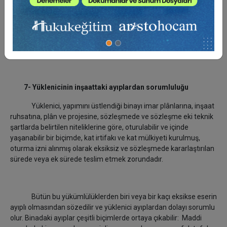
6- Arsa sahibinin borçları
a) Arsayı teslim etme borcu,
b) Sözleşmede belirlenen arsa paylarını devir borcu.
7- Yüklenicinin inşaattaki ayıplardan sorumluluğu
Yüklenici, yapımını üstlendiği binayı imar plânlarına, inşaat
ruhsatına, plân ve projesine, sözleşmede ve sözleşme eki teknik
şartlarda belirtilen niteliklerine göre, oturulabilir ve içinde
yaşanabilir bir biçimde, kat irtifakı ve kat mülkiyeti kurulmuş,
oturma izni alınmış olarak eksiksiz ve sözleşmede kararlaştırılan
sürede veya ek sürede teslim etmek zorundadır.
Bütün bu yükümlülüklerden biri veya bir kaçı eksikse eserin
ayıplı olmasından sözedilir ve yüklenici ayıplardan dolayı sorumlu
olur. Binadaki ayıplar çeşitli biçimlerde ortaya çıkabilir: Maddi