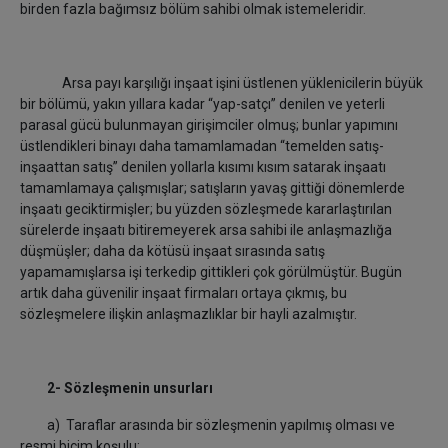
birden fazla bağımsız bölüm sahibi olmak istemeleridir.
Arsa payı karşılığı inşaat işini üstlenen yüklenicilerin büyük
bir bölümü, yakın yıllara kadar “yap-satçı” denilen ve yeterli
parasal gücü bulunmayan girişimciler olmuş; bunlar yapımını
üstlendikleri binayı daha tamamlamadan “temelden satış-
inşaattan satış” denilen yollarla kısımı kısım satarak inşaatı
tamamlamaya çalışmışlar; satışların yavaş gittiği dönemlerde
inşaatı geciktirmişler; bu yüzden sözleşmede kararlaştırılan
sürelerde inşaatı bitiremeyerek arsa sahibi ile anlaşmazlığa
düşmüşler; daha da kötüsü inşaat sırasında satış
yapamamışlarsa işi terkedip gittikleri çok görülmüştür. Bugün
artık daha güvenilir inşaat firmaları ortaya çıkmış, bu
sözleşmelere ilişkin anlaşmazlıklar bir hayli azalmıştır.
2- Sözleşmenin unsurları
a) Taraflar arasında bir sözleşmenin yapılmış olması ve
resmi biçim koşulu: