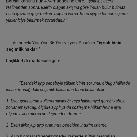
Borçlar kanunu’nun 474.maddesine göre: “
İşsahibi, eserin
tesliminden sonra, işlerin olağan akışına göre imkân bulur bulmaz
eseri gözden geçirmek ve ayıpları varsa, bunu uygun bir süre içinde
yükleniciye bildirmek zorundadır.”
Ve önceki Yasa’nın 360’ncı ve yeni Yasa’nın
“iş sahibinin
seçimlik hakları”
başlıklı 475.maddesine göre:
“
Eserdeki ayıp sebebiyle yüklenicinin sorumlu olduğu hâllerde
işsahibi, aşağıdaki seçimlik haklardan birini kullanabilir:
1. Eser işsahibinin kullanamayacağı veya hakkaniyet gereği kabule
zorlanamayacağı ölçüde ayıplı ya da sözleşme hükümlerine aynı
ölçüde aykırı olursa sözleşmeden dönme.
2. Eseri alıkoyup ayıp oranında bedelden indirim isteme.
3. Aşırı bir masrafı gerektirmediği takdirde, bütün masrafları