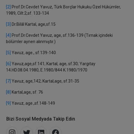
[2]
Prof.Dr.Cevdet Yavuz, Türk Borçlar Hukuku Özel Hükümler,
1989, Cilt:2,sf. 133-134
[3]
Dr.Bilâl Kartal, age,sf.15
[4]
Prof.Dr.Cevdet Yavuz, age, sf.136-139 (Tırnak içindeki
bölümler aynen alınmıştır.)
[5]
Yavuz, age., sf.139-140
[6]
Yavuz,age,sf.141; Kartal, age, sf.30; Yargıtay
14.HD.08.04.1980, E.1980/844 K.1980/1970
[7]
Yavuz, age,142; Kartal,age, sf.31-35
[8]
Kartal,age, sf. 76
[9]
Yavuz, age.,sf.148-149
Bizi Sosyal Medyada Takip Edin