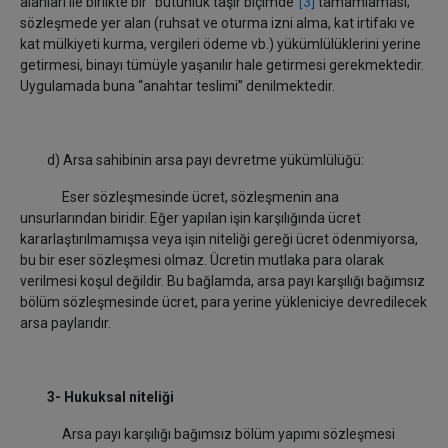
alanları ile birlikte bir “bütünlük taşır biçimde”
[3]
tamamlaması;
sözleşmede yer alan (ruhsat ve oturma izni alma, kat irtifakı ve
kat mülkiyeti kurma, vergileri ödeme vb.) yükümlülüklerini yerine
getirmesi, binayı tümüyle yaşanılır hale getirmesi gerekmektedir.
Uygulamada buna “anahtar teslimi” denilmektedir.
d) Arsa sahibinin arsa payı devretme yükümlülüğü:
Eser sözleşmesinde ücret, sözleşmenin ana
unsurlarından biridir. Eğer yapılan işin karşılığında ücret
kararlaştırılmamışsa veya işin niteliği gereği ücret ödenmiyorsa,
bu bir eser sözleşmesi olmaz. Ücretin mutlaka para olarak
verilmesi koşul değildir. Bu bağlamda, arsa payı karşılığı bağımsız
bölüm sözleşmesinde ücret, para yerine yükleniciye devredilecek
arsa paylarıdır.
3- Hukuksal niteliği
Arsa payı karşılığı bağımsız bölüm yapımı sözleşmesi