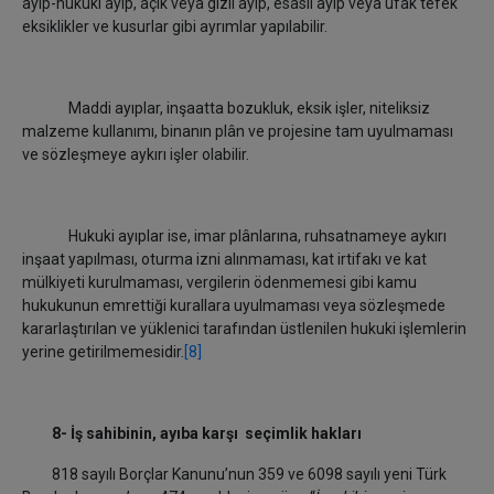
ayıp-hukuki ayıp, açık veya gizli ayıp, esaslı ayıp veya ufak tefek
eksiklikler ve kusurlar gibi ayrımlar yapılabilir.
Maddi ayıplar, inşaatta bozukluk, eksik işler, niteliksiz
malzeme kullanımı, binanın plân ve projesine tam uyulmaması
ve sözleşmeye aykırı işler olabilir.
Hukuki ayıplar ise, imar plânlarına, ruhsatnameye aykırı
inşaat yapılması, oturma izni alınmaması, kat irtifakı ve kat
mülkiyeti kurulmaması, vergilerin ödenmemesi gibi kamu
hukukunun emrettiği kurallara uyulmaması veya sözleşmede
kararlaştırılan ve yüklenici tarafından üstlenilen hukuki işlemlerin
yerine getirilmemesidir.
[8]
8- İş sahibinin, ayıba karşı seçimlik hakları
818 sayılı Borçlar Kanunu’nun 359 ve 6098 sayılı yeni Türk