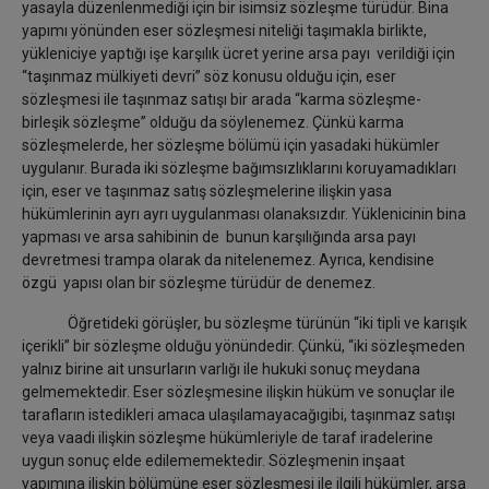
yasayla düzenlenmediği için bir isimsiz sözleşme türüdür. Bina
yapımı yönünden eser sözleşmesi niteliği taşımakla birlikte,
yükleniciye yaptığı işe karşılık ücret yerine arsa payı verildiği için
“taşınmaz mülkiyeti devri” söz konusu olduğu için, eser
sözleşmesi ile taşınmaz satışı bir arada “karma sözleşme-
birleşik sözleşme” olduğu da söylenemez. Çünkü karma
sözleşmelerde, her sözleşme bölümü için yasadaki hükümler
uygulanır. Burada iki sözleşme bağımsızlıklarını koruyamadıkları
için, eser ve taşınmaz satış sözleşmelerine ilişkin yasa
hükümlerinin ayrı ayrı uygulanması olanaksızdır. Yüklenicinin bina
yapması ve arsa sahibinin de bunun karşılığında arsa payı
devretmesi trampa olarak da nitelenemez. Ayrıca, kendisine
özgü yapısı olan bir sözleşme türüdür de denemez.
Öğretideki görüşler, bu sözleşme türünün “iki tipli ve karışık
içerikli” bir sözleşme olduğu yönündedir. Çünkü, “iki sözleşmeden
yalnız birine ait unsurların varlığı ile hukuki sonuç meydana
gelmemektedir. Eser sözleşmesine ilişkin hüküm ve sonuçlar ile
tarafların istedikleri amaca ulaşılamayacağıgibi, taşınmaz satışı
veya vaadi ilişkin sözleşme hükümleriyle de taraf iradelerine
uygun sonuç elde edilememektedir. Sözleşmenin inşaat
yapımına ilişkin bölümüne eser sözleşmesi ile ilgili hükümler, arsa