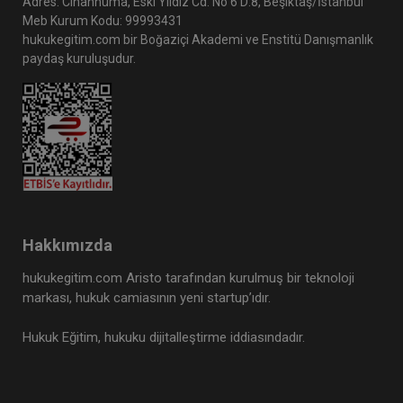
Adres: Cihannüma, Eski Yıldız Cd. No 6 D:8, Beşiktaş/İstanbul
Meb Kurum Kodu: 99993431
hukukegitim.com bir Boğaziçi Akademi ve Enstitü Danışmanlık
paydaş kuruluşudur.
Hakkımızda
hukukegitim.com Aristo tarafından kurulmuş bir teknoloji
markası, hukuk camiasının yeni startup’ıdır.
Hukuk Eğitim, hukuku dijitalleştirme iddiasındadır.