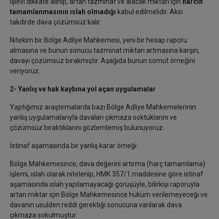
işlevi dikkate alınıp, artan tazminat ve alacak miktarı için
harcın
tamamlanmasının ıslah olmadığı
kabul edilmelidir. Aksi
takdirde dava çözümsüz kalır.
Nitekim bir Bölge Adliye Mahkemesi, yeni bir hesap raporu
almasına ve bunun sonucu tazminat miktarı artmasına karşın,
davayı çözümsüz bırakmıştır. Aşağıda bunun somut örneğini
veriyoruz.
2- Yanlış ve hak kaybına yol açan uygulamalar
Yaptığımız araştırmalarda bazı Bölge Adliye Mahkemelerinin
yanlış uygulamalarıyla davaları çıkmaza soktuklarını ve
çözümsüz bıraktıklarını gözlemlemiş bulunuyoruz.
İstinaf aşamasında bir yanlış karar örneği:
Bölge Mahkemesince, dava değerini artırma (harç tamamlama)
işlemi, ıslah olarak nitelenip, HMK 357/1.maddesine göre istinaf
aşamasında ıslah yapılamayacağı görüşüyle, bilirkişi raporuyla
artan miktar için Bölge Mahkemesince hüküm verilemeyeceği ve
davanın usulden reddi gerektiği sonucuna varılarak dava
çıkmaza sokulmuştur.