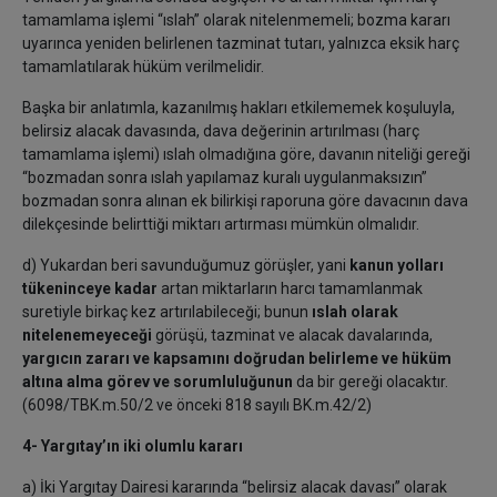
tamamlama işlemi “ıslah” olarak nitelenmemeli; bozma kararı
uyarınca yeniden belirlenen tazminat tutarı, yalnızca eksik harç
tamamlatılarak hüküm verilmelidir.
Başka bir anlatımla, kazanılmış hakları etkilememek koşuluyla,
belirsiz alacak davasında, dava değerinin artırılması (harç
tamamlama işlemi) ıslah olmadığına göre, davanın niteliği gereği
“bozmadan sonra ıslah yapılamaz kuralı uygulanmaksızın”
bozmadan sonra alınan ek bilirkişi raporuna göre davacının dava
dilekçesinde belirttiği miktarı artırması mümkün olmalıdır.
d) Yukardan beri savunduğumuz görüşler, yani
kanun yolları
tükeninceye kadar
artan miktarların harcı tamamlanmak
suretiyle birkaç kez artırılabileceği; bunun
ıslah olarak
nitelenemeyeceği
görüşü, tazminat ve alacak davalarında,
yargıcın zararı ve kapsamını doğrudan belirleme ve hüküm
altına alma görev ve sorumluluğunun
da bir gereği olacaktır.
(6098/TBK.m.50/2 ve önceki 818 sayılı BK.m.42/2)
4- Yargıtay’ın iki olumlu kararı
a) İki Yargıtay Dairesi kararında “belirsiz alacak davası” olarak