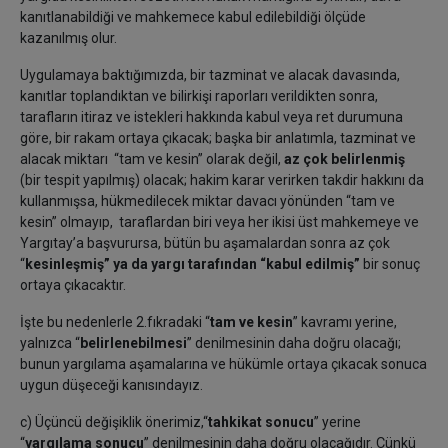
kanıtlanabildiği ve mahkemece kabul edilebildiği ölçüde
kazanılmış olur.
Uygulamaya baktığımızda, bir tazminat ve alacak davasında,
kanıtlar toplandıktan ve bilirkişi raporları verildikten sonra,
tarafların itiraz ve istekleri hakkında kabul veya ret durumuna
göre, bir rakam ortaya çıkacak; başka bir anlatımla, tazminat ve
alacak miktarı “tam ve kesin” olarak değil,
az çok belirlenmiş
(bir tespit yapılmış) olacak; hakim karar verirken takdir hakkını da
kullanmışsa, hükmedilecek miktar davacı yönünden “tam ve
kesin” olmayıp, taraflardan biri veya her ikisi üst mahkemeye ve
Yargıtay’a başvurursa, bütün bu aşamalardan sonra az çok
“
kesinleşmiş” ya da yargı tarafından “kabul edilmiş”
bir sonuç
ortaya çıkacaktır.
İşte bu nedenlerle 2.fıkradaki “
tam ve kesin
” kavramı yerine,
yalnızca “
belirlenebilmesi
” denilmesinin daha doğru olacağı;
bunun yargılama aşamalarına ve hükümle ortaya çıkacak sonuca
uygun düşeceği kanısındayız.
c) Üçüncü değişiklik önerimiz,“
tahkikat sonucu
” yerine
“
yargılama sonucu
” denilmesinin daha doğru olacağıdır. Çünkü