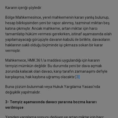
Kararın içeriği şöyledir:
Bölge Mahkemesince, yerel mahkemenin kararı yanlış bulunup,
hesap bilirkişisinden yeni bir rapor alınmış; tazminat miktarı beş
katına çıkmıştır. Ancak mahkeme, artan miktar için harcı
tamamlatıp hüküm vermesi gerekirken, istinaf aşamasında ıslah
yapılamayacağı görüşüyle davanın kabulü ile birlikte, davacıların
haklarının saklı olduğu biçiminde işi çıkmaza sokan bir karar
vermiştir.
Mahkemece, HMK.361/a maddesi uygulandığı için kararın
temyizi mümkün değildir. Bu durumda yeni bir dava açmak
zorunda kalacak olan davacı, karşı tarafın zamanaşımı defiyle
karşılaşırsa, hak kaybına uğramış olacaktır.
[3]
Buna çözüm bulunmalı veya Hukuk Yargılama Yasası’nda
değişiklik yapılmalıdır.
3- Temyiz aşamasında davacı yararına bozma kararı
verilmişse
Yeniden yargılama sonucu değişen ve artan miktar için harç