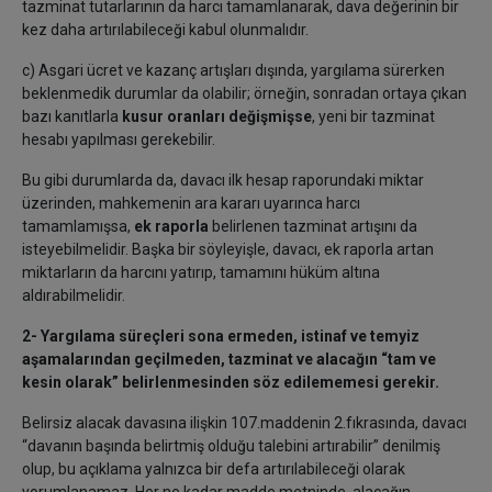
tazminat tutarlarının da harcı tamamlanarak, dava değerinin bir
kez daha artırılabileceği kabul olunmalıdır.
c) Asgari ücret ve kazanç artışları dışında, yargılama sürerken
beklenmedik durumlar da olabilir; örneğin, sonradan ortaya çıkan
bazı kanıtlarla
kusur oranları değişmişse
, yeni bir tazminat
hesabı yapılması gerekebilir.
Bu gibi durumlarda da, davacı ilk hesap raporundaki miktar
üzerinden, mahkemenin ara kararı uyarınca harcı
tamamlamışsa,
ek raporla
belirlenen tazminat artışını da
isteyebilmelidir.
Başka bir söyleyişle, davacı, ek raporla artan
miktarların da harcını yatırıp, tamamını hüküm altına
aldırabilmelidir.
2- Yargılama süreçleri sona ermeden, istinaf ve temyiz
aşamalarından geçilmeden, tazminat ve alacağın “tam ve
kesin olarak” belirlenmesinden söz edilememesi gerekir.
Belirsiz alacak davasına ilişkin 107.maddenin 2.fıkrasında, davacı
“davanın başında belirtmiş olduğu talebini artırabilir” denilmiş
olup, bu açıklama yalnızca bir defa artırılabileceği olarak