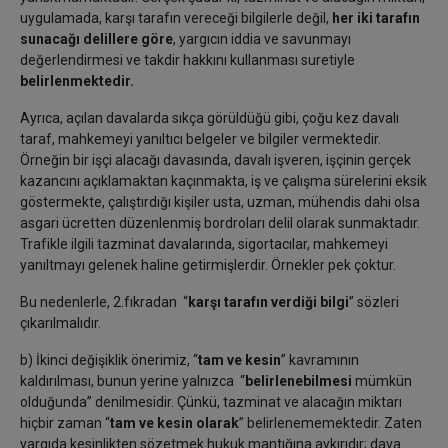
uygulamada, karşı tarafın vereceği bilgilerle değil,
her iki tarafın
sunacağı delillere göre
, yargıcın iddia ve savunmayı
değerlendirmesi ve takdir hakkını kullanması suretiyle
belirlenmektedir.
Ayrıca, açılan davalarda sıkça görüldüğü gibi, çoğu kez davalı
taraf, mahkemeyi yanıltıcı belgeler ve bilgiler vermektedir.
Örneğin bir işçi alacağı davasında, davalı işveren, işçinin gerçek
kazancını açıklamaktan kaçınmakta, iş ve çalışma sürelerini eksik
göstermekte, çalıştırdığı kişiler usta, uzman, mühendis dahi olsa
asgari ücretten düzenlenmiş bordroları delil olarak sunmaktadır.
Trafikle ilgili tazminat davalarında, sigortacılar, mahkemeyi
yanıltmayı gelenek haline getirmişlerdir. Örnekler pek çoktur.
Bu nedenlerle, 2.fıkradan “
karşı tarafın verdiği bilgi
” sözleri
çıkarılmalıdır.
b) İkinci değişiklik önerimiz, “
tam ve kesin
” kavramının
kaldırılması, bunun yerine yalnızca “
belirlenebilmesi
mümkün
olduğunda” denilmesidir. Çünkü, tazminat ve alacağın miktarı
hiçbir zaman “
tam ve kesin olarak
” belirlenememektedir. Zaten
yargıda kesinlikten sözetmek hukuk mantığına aykırıdır; dava