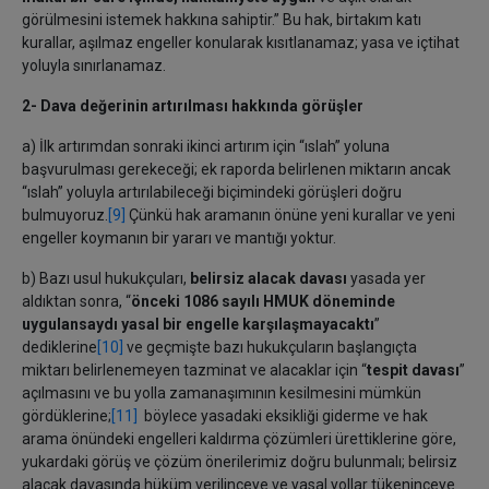
görülmesini istemek hakkına sahiptir.” Bu hak, birtakım katı
kurallar, aşılmaz engeller konularak kısıtlanamaz; yasa ve içtihat
yoluyla sınırlanamaz.
2- Dava değerinin artırılması hakkında görüşler
a) İlk artırımdan sonraki ikinci artırım için “ıslah” yoluna
başvurulması gerekeceği; ek raporda belirlenen miktarın ancak
“ıslah” yoluyla artırılabileceği biçimindeki görüşleri doğru
bulmuyoruz.
[9]
Çünkü hak aramanın önüne yeni kurallar ve yeni
engeller koymanın bir yararı ve mantığı yoktur.
b) Bazı usul hukukçuları,
belirsiz alacak davası
yasada yer
aldıktan sonra, “
önceki 1086 sayılı HMUK döneminde
uygulansaydı yasal bir engelle karşılaşmayacaktı
”
dediklerine
[10]
ve geçmişte bazı hukukçuların başlangıçta
miktarı belirlenemeyen tazminat ve alacaklar için “
tespit davası
”
açılmasını ve bu yolla zamanaşımının kesilmesini mümkün
gördüklerine;
[11]
böylece yasadaki eksikliği giderme ve hak
arama önündeki engelleri kaldırma çözümleri ürettiklerine göre,
yukardaki görüş ve çözüm önerilerimiz doğru bulunmalı; belirsiz
alacak davasında hüküm verilinceye ve yasal yollar tükeninceye