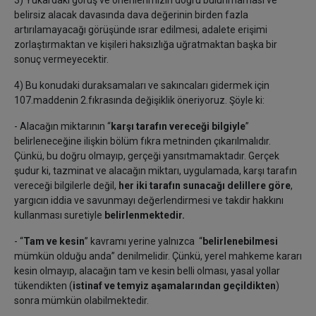
3) Yukardaki görüş ve önerilerimizin doğru bulunmaması ve
belirsiz alacak davasında dava değerinin birden fazla
artırılamayacağı görüşünde ısrar edilmesi, adalete erişimi
zorlaştırmaktan ve kişileri haksızlığa uğratmaktan başka bir
sonuç vermeyecektir.
4) Bu konudaki duraksamaları ve sakıncaları gidermek için
107.maddenin 2.fıkrasında değişiklik öneriyoruz. Şöyle ki:
- Alacağın miktarının “
karşı tarafın vereceği bilgiyle
”
belirleneceğine ilişkin bölüm fıkra metninden çıkarılmalıdır.
Çünkü, bu doğru olmayıp, gerçeği yansıtmamaktadır. Gerçek
şudur ki, tazminat ve alacağın miktarı, uygulamada, karşı tarafın
vereceği bilgilerle değil,
her iki tarafın sunacağı delillere göre
,
yargıcın iddia ve savunmayı değerlendirmesi ve takdir hakkını
kullanması suretiyle
belirlenmektedir.
- “
Tam ve kesin
” kavramı yerine yalnızca “
belirlenebilmesi
mümkün olduğu anda” denilmelidir. Çünkü, yerel mahkeme kararı
kesin olmayıp, alacağın tam ve kesin belli olması, yasal yollar
tükendikten (
istinaf ve temyiz aşamalarından geçildikten
)
sonra mümkün olabilmektedir.