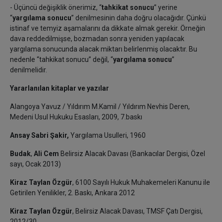
- Üçüncü değişiklik önerimiz, “
tahkikat sonucu
” yerine
“
yargılama sonucu
” denilmesinin daha doğru olacağıdır. Çünkü
istinaf ve temyiz aşamalarını da dikkate almak gerekir. Örneğin
dava reddedilmişse, bozmadan sonra yeniden yapılacak
yargılama sonucunda alacak miktarı belirlenmiş olacaktır. Bu
nedenle “tahkikat sonucu” değil, “
yargılama sonucu
”
denilmelidir.
Yararlanılan kitaplar ve yazılar
Alangoya Yavuz / Yıldırım M.Kamil / Yıldırım Nevhis Deren,
Medeni Usul Hukuku Esasları, 2009, 7.baskı
Ansay Sabri Şakir,
Yargılama Usulleri, 1960
Budak
,
Ali Cem
Belirsiz Alacak Davası (Bankacılar Dergisi, Özel
sayı, Ocak 2013)
Kiraz Taylan Özgür
, 6100 Sayılı Hukuk Muhakemeleri Kanunu ile
Getirilen Yenilikler, 2. Baskı, Ankara 2012
Kiraz Taylan Özgür
, Belirsiz Alacak Davası, TMSF Çatı Dergisi,
2012/30