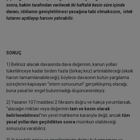
sonra, hakim tarafından
verilecek iki haftalık kesin süre içinde
davacı,
iddianın genişletilmesi yasağına tabi olmaksızın,
istek
tutarını açıklayıp harcını yatırabilir.
SONUÇ
1) Belirsiz alacak davasında dava değerinin, kanun yolları
tüketilinceye kadar birden fazla (birkaç kez) artırılabileceği (eksik
harcın tamamlanabileceği); böylece davacının bütün yargılama
süreçlerini kapsayan “istem sonucunun” gerçekleşmiş olacağı;
buna yasal bir engel bulunmadığı düşüncesindeyiz.
2) Yasanın 107.maddesi 2.fıkrasını doğru ve hakça yorumlarsak,
“alacağın miktarı veya değerinin
tam
ve kesin olarak
belirlenebilmesi
”nin yerel mahkeme kararıyla değil, ancak
tüm
yasal yollardan geçildikten sonra
mümkün olabileceği
sonucuna varabiliriz.