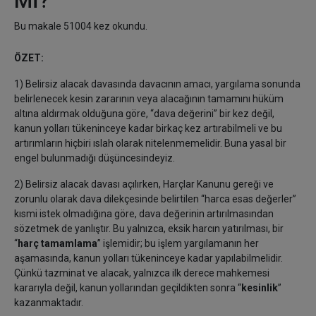
Mİ?
Bu makale 51004 kez okundu.
ÖZET:
1)
Belirsiz alacak davasında davacının amacı, yargılama sonunda
belirlenecek kesin zararının veya alacağının tamamını hüküm
altına aldırmak olduğuna göre, “dava değerini” bir kez değil,
kanun yolları tükeninceye kadar birkaç kez artırabilmeli ve bu
artırımların hiçbiri ıslah olarak nitelenmemelidir. Buna yasal bir
engel bulunmadığı düşüncesindeyiz.
2) Belirsiz alacak davası açılırken, Harçlar Kanunu gereği ve
zorunlu olarak dava dilekçesinde belirtilen “harca esas değerler”
kısmi istek olmadığına göre, dava değerinin artırılmasından
sözetmek de yanlıştır. Bu yalnızca, eksik harcın yatırılması, bir
“
harç tamamlama
” işlemidir; bu işlem yargılamanın her
aşamasında, kanun yolları tükeninceye kadar yapılabilmelidir.
Çünkü tazminat ve alacak, yalnızca ilk derece mahkemesi
kararıyla değil, kanun yollarından geçildikten sonra “
kesinlik
”
kazanmaktadır.