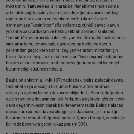
yorumlanamaz. Her ne kadar madde metninde, alacağın
miktarının, “
tam ve kesin
” olarak belirlenebilmesinden sonra
artırılabileceği koşulu yer almış ise de, eğer davacının bilirkişi
raporuna itirazı varsa ve mahkemece bu itiraz dikkate
alınmamışsa “kesinlikten” söz edilemez; çünkü davacı kanun
yollarına başvurduktan ve haklı çıktıktan sonradır ki alacak
“
kesinlik
” kazanmış olacaktır. Bu yönden de madde hükmüne bir
sınırlama konulamayacağı; dava sonuna kadar ve kanun
yollarından geçildikten sonra, değişen ve artan miktarlar için
harcın tamamlanıp, tazminatın en son “kesinleşmiş” miktarının
hüküm altına alınmasının istenebileceği; buna yasal bir engel
bulunmadığı düşüncesindeyiz.
Başka bir anlatımla, HMK.107.maddedeki belirsiz alacak davası,
tazminat veya alacağın tümünün hüküm altına alınması
amacıyla açılmış bir eda davası niteliğindedir. Bunun, doğrudan
açılan tam eda davasından tek farkı, dava açılırken gösterilecek
dava değerinin kesin olarak belirlenememesidir. Belirsiz alacak
davası tam bir eda davası olduğu için, davacının, artırmadığı
bölümden feragat ettiği söylenemez. Çünkü feragat, ancak açık
bir irade beyanıyla geçerlik kazanır. (m.309)