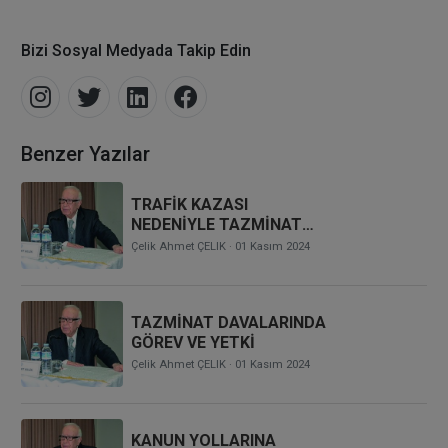
Bizi Sosyal Medyada Takip Edin
Benzer Yazılar
TRAFİK KAZASI
NEDENİYLE TAZMİNAT
DAVALARINDA GÖREVLİ
Çelik Ahmet ÇELIK
· 01 Kasım 2024
MAHKEME SORUNU
TAZMİNAT DAVALARINDA
GÖREV VE YETKİ
Çelik Ahmet ÇELIK
· 01 Kasım 2024
KANUN YOLLARINA