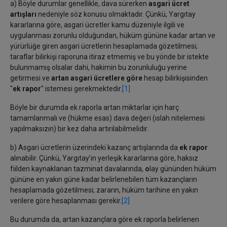
a) Böyle durumlar genellikle, dava sürerken
asgari ücret
artışları
nedeniyle söz konusu olmaktadır. Çünkü, Yargıtay
kararlarına göre, asgari ücretler kamu düzeniyle ilgili ve
uygulanması zorunlu olduğundan, hüküm gününe kadar artan ve
yürürlüğe giren asgari ücretlerin hesaplamada gözetilmesi;
taraflar bilirkişi raporuna itiraz etmemiş ve bu yönde bir istekte
bulunmamış olsalar dahi, hakimin bu zorunluluğu yerine
getirmesi ve
artan asgari ücretlere göre
hesap bilirkişisinden
"
ek rapor
" istemesi gerekmektedir.
[1]
Böyle bir durumda ek raporla artan miktarlar için harç
tamamlanmalı ve (hükme esas) dava değeri (ıslah nitelemesi
yapılmaksızın) bir kez daha artırılabilmelidir.
b) Asgari ücretlerin üzerindeki kazanç artışlarında da
ek rapor
alınabilir. Çünkü, Yargıtay’ın yerleşik kararlarına göre, haksız
fiilden kaynaklanan tazminat davalarında,
o
lay gününden hüküm
gününe en yakın güne kadar belirlenebilen tüm kazançların
hesaplamada gözetilmesi; zararın, hüküm tarihine en yakın
verilere göre hesaplanması gerekir.
[2]
Bu durumda da, artan kazançlara göre ek raporla belirlenen