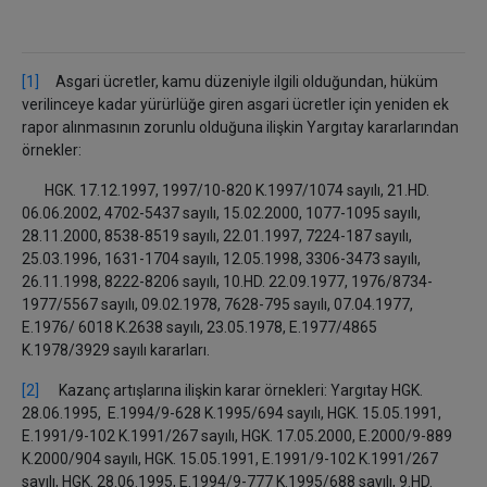
[1]
Asgari ücretler, kamu düzeniyle ilgili olduğundan, hüküm
verilinceye kadar yürürlüğe giren asgari ücretler için yeniden ek
rapor alınmasının zorunlu olduğuna ilişkin Yargıtay kararlarından
örnekler:
HGK. 17.12.1997, 1997/10-820 K.1997/1074 sayılı, 21.HD.
06.06.2002, 4702-5437 sayılı, 15.02.2000, 1077-1095 sayılı,
28.11.2000, 8538-8519 sayılı, 22.01.1997, 7224-187 sayılı,
25.03.1996, 1631-1704 sayılı, 12.05.1998, 3306-3473 sayılı,
26.11.1998, 8222-8206 sayılı, 10.HD. 22.09.1977, 1976/8734-
1977/5567 sayılı, 09.02.1978, 7628-795 sayılı, 07.04.1977,
E.1976/ 6018 K.2638 sayılı, 23.05.1978, E.1977/4865
K.1978/3929 sayılı kararları.
[2]
Kazanç artışlarına ilişkin karar örnekleri: Yargıtay HGK.
28.06.1995, E.1994/9-628 K.1995/694 sayılı, HGK. 15.05.1991,
E.1991/9-102 K.1991/267 sayılı, HGK. 17.05.2000, E.2000/9-889
K.2000/904 sayılı, HGK. 15.05.1991, E.1991/9-102 K.1991/267
sayılı, HGK. 28.06.1995, E.1994/9-777 K.1995/688 sayılı, 9.HD.