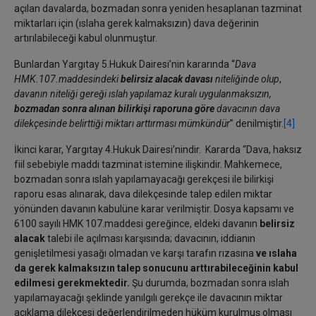
açılan davalarda, bozmadan sonra yeniden hesaplanan tazminat
miktarları için (ıslaha gerek kalmaksızın) dava değerinin
artırılabileceği kabul olunmuştur.
Bunlardan Yargıtay 5.Hukuk Dairesi’nin kararında “
Dava
HMK.107.maddesindeki
belirsiz alacak davası
niteliğinde olup
,
davanın niteliği gereği ıslah yapılamaz kuralı uygulanmaksızın,
bozmadan sonra alınan bilirkişi raporuna göre
davacının dava
dilekçesinde belirttiği miktarı arttırması mümkündür
” denilmiştir.
[4]
İkinci karar, Yargıtay 4.Hukuk Dairesi’nindir. Kararda “Dava, haksız
fiil sebebiyle maddi tazminat istemine ilişkindir. Mahkemece,
bozmadan sonra ıslah yapılamayacağı gerekçesi ile bilirkişi
raporu esas alınarak, dava dilekçesinde talep edilen miktar
yönünden davanın kabulüne karar verilmiştir. Dosya kapsamı ve
6100 sayılı HMK 107.maddesi gereğince, eldeki davanın
belirsiz
alacak
talebi ile açılması karşısında; davacının, iddianın
genişletilmesi yasağı olmadan ve karşı tarafın rızasına
ve ıslaha
da gerek kalmaksızın
talep sonucunu arttırabileceğinin kabul
edilmesi gerekmektedir.
Şu durumda, bozmadan sonra ıslah
yapılamayacağı şeklinde yanılgılı gerekçe ile davacının miktar
açıklama dilekçesi değerlendirilmeden hüküm kurulmuş olması