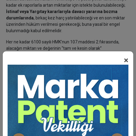
kadar ek raporlarla artan miktarlar için istekte bulunulabileceği;
İstinaf veya Yargıtay kararlarıyla davacı yararına bozma
durumlarında
, birkaç kez harç yatırılabileceği ve en son miktar
üzerinden hüküm verilmesi gerekeceği; buna yasal bir engel
bulunmadığı kabul edilmelidir.
Her ne kadar 6100 sayılı HMK’nun 107.maddesi 2.fıkrasında,
alacağın miktarı ve değerinin “tam ve kesin olarak”
belirlenebilmesinin mümkün olduğu anda, davacının dava
×
değerini artırabileceği biçiminde bir düzenleme yapılmışsa da,
davacının bilirkişi raporuna itiraz etmesi ve buna rağmen
mahkemenin itirazı kabul etmeyip davayı sonuçlandırması
durumunda, davacı alacağını “tam ve kesin olarak” belirlemiş
değildir; bu nedenle kanun yollarına başvurmaktadır. Eğer Bölge
Adliye Mahkemesi veya Yargıtay, yerel mahkeme kararını davacı
yararına bozarsa, ancak bozmadan sonraki yargılama
aşamasında, tazminat ve alacağın miktarı “
tam ve kesin olarak
”
belirlenmiş olacaktır. Böylece haklı çıkan davacının dava değerini
artırması, ıslah olmayıp, aslında bir harç tamamlama işlemi
olduğundan, buna yasal bir engel bulunmadığı düşüncesindeyiz.