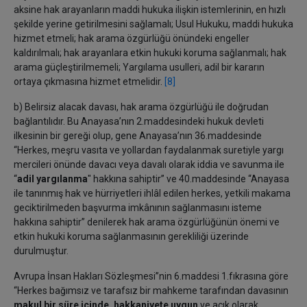
aksine hak arayanların maddi hukuka ilişkin istemlerinin, en hızlı
şekilde yerine getirilmesini sağlamalı; Usul Hukuku, maddi hukuka
hizmet etmeli; hak arama özgürlüğü önündeki engeller
kaldırılmalı; hak arayanlara etkin hukuki koruma sağlanmalı; hak
arama güçleştirilmemeli; Yargılama usulleri, adil bir kararın
ortaya çıkmasına hizmet etmelidir.
[8]
b) Belirsiz alacak davası, hak arama özgürlüğü ile doğrudan
bağlantılıdır. Bu Anayasa’nın 2.maddesindeki hukuk devleti
ilkesinin bir gereği olup, gene Anayasa’nın 36.maddesinde
“Herkes, meşru vasıta ve yollardan faydalanmak suretiyle yargı
mercileri önünde davacı veya davalı olarak iddia ve savunma
ile
“
adil yargılanma
" hakkına sahiptir” ve 40.maddesinde “Anayasa
ile tanınmış hak ve hürriyetleri ihlâl edilen herkes, yetkili makama
geciktirilmeden başvurma imkânının sağlanmasını isteme
hakkına sahiptir” denilerek hak arama özgürlüğünün önemi ve
etkin hukuki koruma sağlanmasının gerekliliği üzerinde
durulmuştur.
Avrupa İnsan Hakları Sözleşmesi”nin 6.maddesi 1.fıkrasına göre
“Herkes bağımsız ve tarafsız bir mahkeme tarafından davasının
makul bir süre içinde, hakkaniyete uygun
ve açık olarak