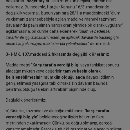
davalarda “
değer tayini
” asla mümkün değildir; tahmin bile
edilemez. Bu nedenle, Harçlar Kanunu 16/3. maddesinde
değişiklik yapılmalı; bunun yanı sıra 28/1-a maddesindeki “ölüm
ve cismani zarar sebebiyle açılan maddi ve manevi tazminat
davalarında peşin alınan harcın oranı yirmide bir olarak uygulanır”
açıklamasına, bir cümle daha eklenerek
“
ölüm ve bedensel
zararlar ile işçi alacakları nedeniyle açılacak davalarda başlangıçta
peşin harç alınmayıp, maktu harçla yetinilmelidir”
denilmelidir.
3- HMK. 107.maddesi 2.fıkrasında değişiklik önerimiz
Madde metni “
Karşı tarafın verdiği bilgi
veya tahkikat sonucu
alacağın miktarı veya değerinin
tam ve kesin olarak
belirlenebilmesinin mümkün olduğu anda
davacı, iddianın
genişletilmesi yasağına tabi olmaksızın davanın başında
belirtmiş olduğu talebini artırabilir” biçiminde olup,
Değişiklik önerilerimiz:
a) Birincisi, tazminat ve alacağın miktarının “
karşı tarafın
vereceği bilgiyle
” belirleneceğine ilişkin bölümün fıkra
metninden çıkarılmasıdır. Çünkü, bu doğru olmayıp, gerçeği
yansıtmamaktadır. Gerçek şudur ki, tazminat ve alacağın miktarı,