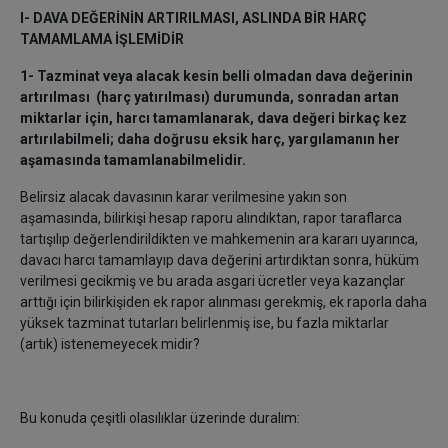
I- DAVA DEĞERİNİN ARTIRILMASI, ASLINDA BİR HARÇ
TAMAMLAMA İŞLEMİDİR
1- Tazminat veya alacak kesin belli olmadan dava değerinin
artırılması (harç yatırılması) durumunda, sonradan artan
miktarlar için, harcı tamamlanarak, dava değeri birkaç kez
artırılabilmeli; daha doğrusu eksik harç, yargılamanın her
aşamasında tamamlanabilmelidir.
Belirsiz alacak davasının karar verilmesine yakın son
aşamasında, bilirkişi hesap raporu alındıktan, rapor taraflarca
tartışılıp değerlendirildikten ve mahkemenin ara kararı uyarınca,
davacı harcı tamamlayıp dava değerini artırdıktan sonra, hüküm
verilmesi gecikmiş ve bu arada asgari ücretler veya kazançlar
arttığı için bilirkişiden ek rapor alınması gerekmiş, ek raporla daha
yüksek tazminat tutarları belirlenmiş ise, bu fazla miktarlar
(artık) istenemeyecek midir?
Bu konuda çeşitli olasılıklar üzerinde duralım: