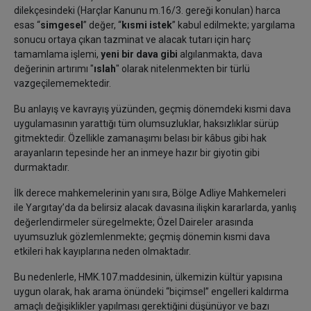
dilekçesindeki (Harçlar Kanunu m.16/3. gereği konulan) harca
esas “
simgesel
” değer, “
kısmi istek
” kabul edilmekte; yargılama
sonucu ortaya çıkan tazminat ve alacak tutarı için harç
tamamlama işlemi,
yeni bir dava gibi
algılanmakta, dava
değerinin artırımı "
ıslah
" olarak nitelenmekten bir türlü
vazgeçilememektedir.
Bu anlayış ve kavrayış yüzünden, geçmiş dönemdeki kısmi dava
uygulamasının yarattığı tüm olumsuzluklar, haksızlıklar sürüp
gitmektedir. Özellikle zamanaşımı belası bir kâbus gibi hak
arayanların tepesinde her an inmeye hazır bir giyotin gibi
durmaktadır.
İlk derece mahkemelerinin yanı sıra, Bölge Adliye Mahkemeleri
ile Yargıtay’da da belirsiz alacak davasına ilişkin kararlarda, yanlış
değerlendirmeler süregelmekte; Özel Daireler arasında
uyumsuzluk gözlemlenmekte; geçmiş dönemin kısmi dava
etkileri hak kayıplarına neden olmaktadır.
Bu nedenlerle, HMK.107.maddesinin, ülkemizin kültür yapısına
uygun olarak, hak arama önündeki “biçimsel” engelleri kaldırma
amaçlı değişiklikler yapılması gerektiğini düşünüyor ve bazı