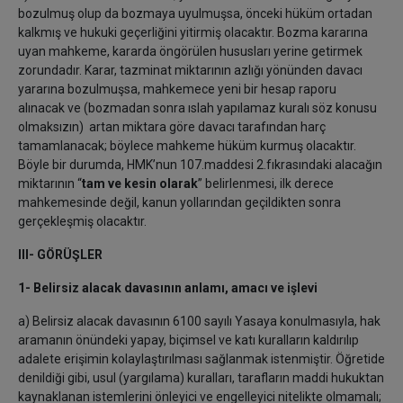
bozulmuş olup da bozmaya uyulmuşsa, önceki hüküm ortadan
kalkmış ve hukuki geçerliğini yitirmiş olacaktır. Bozma kararına
uyan mahkeme, kararda öngörülen hususları yerine getirmek
zorundadır. Karar, tazminat miktarının azlığı yönünden davacı
yararına bozulmuşsa, mahkemece yeni bir hesap raporu
alınacak ve (bozmadan sonra ıslah yapılamaz kuralı söz konusu
olmaksızın) artan miktara göre davacı tarafından harç
tamamlanacak; böylece mahkeme hüküm kurmuş olacaktır.
Böyle bir durumda, HMK’nun 107.maddesi 2.fıkrasındaki alacağın
miktarının “
tam ve kesin olarak
” belirlenmesi, ilk derece
mahkemesinde değil, kanun yollarından geçildikten sonra
gerçekleşmiş olacaktır.
III- GÖRÜŞLER
1- Belirsiz alacak davasının anlamı, amacı ve işlevi
a) Belirsiz alacak davasının 6100 sayılı Yasaya konulmasıyla, hak
aramanın önündeki yapay, biçimsel ve katı kuralların kaldırılıp
adalete erişimin kolaylaştırılması sağlanmak istenmiştir. Öğretide
denildiği gibi, usul (yargılama) kuralları, tarafların maddi hukuktan
kaynaklanan istemlerini önleyici ve engelleyici nitelikte olmamalı;