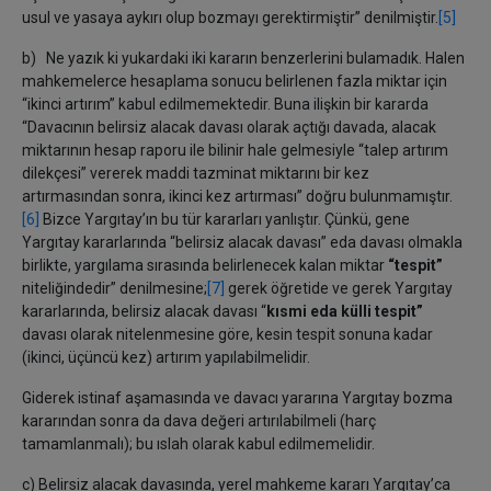
usul ve yasaya aykırı olup bozmayı gerektirmiştir” denilmiştir.
[5]
b) Ne yazık ki yukardaki iki kararın benzerlerini bulamadık. Halen
mahkemelerce hesaplama sonucu belirlenen fazla miktar için
“ikinci artırım” kabul edilmemektedir. Buna ilişkin bir kararda
“Davacının belirsiz alacak davası olarak açtığı davada, alacak
miktarının hesap raporu ile bilinir hale gelmesiyle “talep artırım
dilekçesi” vererek maddi tazminat miktarını bir kez
artırmasından sonra, ikinci kez artırması” doğru bulunmamıştır.
[6]
Bizce Yargıtay’ın bu tür kararları yanlıştır. Çünkü, gene
Yargıtay kararlarında “belirsiz alacak davası” eda davası olmakla
birlikte, yargılama sırasında belirlenecek kalan miktar
“tespit”
niteliğindedir” denilmesine;
[7]
gerek öğretide ve gerek Yargıtay
kararlarında, belirsiz alacak davası “
kısmi eda külli tespit”
davası olarak nitelenmesine göre, kesin tespit sonuna kadar
(ikinci, üçüncü kez) artırım yapılabilmelidir.
Giderek istinaf aşamasında ve davacı yararına Yargıtay bozma
kararından sonra da dava değeri artırılabilmeli (harç
tamamlanmalı); bu ıslah olarak kabul edilmemelidir.
c) Belirsiz alacak davasında, yerel mahkeme kararı Yargıtay’ca