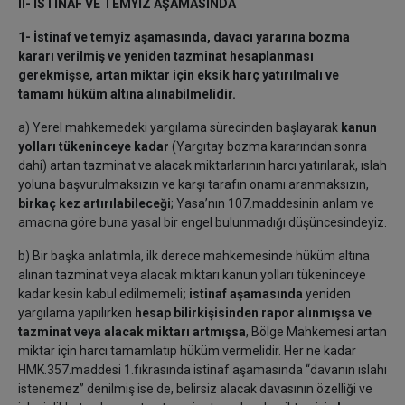
II- İSTİNAF VE TEMYİZ AŞAMASINDA
1- İstinaf ve temyiz aşamasında, davacı yararına bozma
kararı verilmiş ve yeniden tazminat hesaplanması
gerekmişse, artan miktar için eksik harç yatırılmalı ve
tamamı hüküm altına alınabilmelidir.
a) Yerel mahkemedeki yargılama sürecinden başlayarak
kanun
yolları tükeninceye kadar
(Yargıtay bozma kararından sonra
dahi) artan tazminat ve alacak miktarlarının harcı yatırılarak, ıslah
yoluna başvurulmaksızın ve karşı tarafın onamı aranmaksızın,
birkaç kez artırılabileceği
; Yasa’nın 107.maddesinin anlam ve
amacına göre buna yasal bir engel bulunmadığı düşüncesindeyiz.
b) Bir başka anlatımla, ilk derece mahkemesinde hüküm altına
alınan tazminat veya alacak miktarı kanun yolları tükeninceye
kadar kesin kabul edilmemeli
; istinaf aşamasında
yeniden
yargılama yapılırken
hesap bilirkişisinden rapor alınmışsa ve
tazminat veya alacak miktarı artmışsa
, Bölge Mahkemesi artan
miktar için harcı tamamlatıp hüküm vermelidir. Her ne kadar
HMK.357.maddesi 1.fıkrasında istinaf aşamasında “davanın ıslahı
istenemez” denilmiş ise de, belirsiz alacak davasının özelliği ve