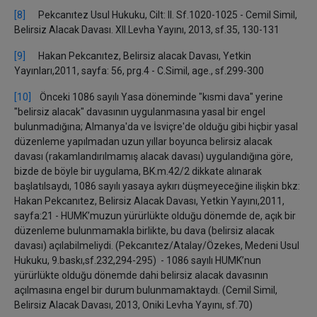
[8]
Pekcanıtez Usul Hukuku, Cilt: II. Sf.1020-1025 - Cemil Simil,
Belirsiz Alacak Davası. XII.Levha Yayını, 2013, sf.35, 130-131
[9]
Hakan Pekcanıtez, Belirsiz alacak Davası, Yetkin
Yayınları,2011, sayfa: 56, prg.4 - C.Simil, age., sf.299-300
[10]
Önceki 1086 sayılı Yasa döneminde "kısmi dava" yerine
"belirsiz alacak" davasının uygulanmasına yasal bir engel
bulunmadığına; Almanya'da ve İsviçre'de olduğu gibi hiçbir yasal
düzenleme yapılmadan uzun yıllar boyunca belirsiz alacak
davası (rakamlandırılmamış alacak davası) uygulandığına göre,
bizde de böyle bir uygulama, BK.m.42/2 dikkate alınarak
başlatılsaydı, 1086 sayılı yasaya aykırı düşmeyeceğine ilişkin bkz:
Hakan Pekcanıtez, Belirsiz Alacak Davası, Yetkin Yayını,2011,
sayfa:21 - HUMK’muzun yürürlükte olduğu dönemde de, açık bir
düzenleme bulunmamakla birlikte, bu dava (belirsiz alacak
davası) açılabilmeliydi. (Pekcanıtez/Atalay/Özekes, Medeni Usul
Hukuku, 9.baskı,sf.232,294-295) - 1086 sayılı HUMK’nun
yürürlükte olduğu dönemde dahi belirsiz alacak davasının
açılmasına engel bir durum bulunmamaktaydı. (Cemil Simil,
Belirsiz Alacak Davası, 2013, Oniki Levha Yayını, sf.70)