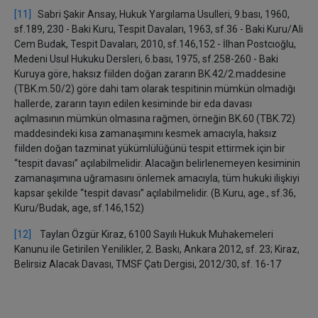
[11]
Sabri Şakir Ansay, Hukuk Yargılama Usulleri, 9.bası, 1960,
sf.189, 230 - Baki Kuru, Tespit Davaları, 1963, sf.36 - Baki Kuru/Ali
Cem Budak, Tespit Davaları, 2010, sf.146,152 - İlhan Postcıoğlu,
Medeni Usul Hukuku Dersleri, 6.bası, 1975, sf.258-260 - Baki
Kuruya göre, haksız fiilden doğan zararın BK.42/2.maddesine
(TBK.m.50/2) göre dahi tam olarak tespitinin mümkün olmadığı
hallerde, zararın tayın edilen kesiminde bir eda davası
açılmasının mümkün olmasına rağmen, örneğin BK.60 (TBK.72)
maddesindeki kısa zamanaşımını kesmek amacıyla, haksız
fiilden doğan tazminat yükümlülüğünü tespit ettirmek için bir
“tespit davası” açılabilmelidir. Alacağın belirlenemeyen kesiminin
zamanaşımına uğramasını önlemek amacıyla, tüm hukuki ilişkiyi
kapsar şekilde “tespit davası” açılabilmelidir. (B.Kuru, age., sf.36,
Kuru/Budak, age, sf.146,152)
[12]
Taylan Özgür Kiraz, 6100 Sayılı Hukuk Muhakemeleri
Kanunu ile Getirilen Yenilikler, 2. Baskı, Ankara 2012, sf. 23; Kiraz,
Belirsiz Alacak Davası, TMSF Çatı Dergisi, 2012/30, sf. 16-17