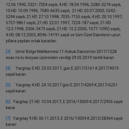
12.06.1990, 5321-7204 sayılı, 4.HD. 18.04.1996, 2280-3274 sayılı,
10.HD. 10.09.1996, 7580-6635 sayılı, 21.HD. 03.07.2000, 5242-
5294 sayılı, 21.HD. 27.10.1998, 7035-7155 sayılı, 4.HD. 20.10.1997,
5737-9861 sayılı, 21.HD. 22.01.1997, 7224-187 sayılı, 21.HD.
12.5.1998, 3306-3473 sayılı, 21.HD. 15.2.2000, 1077-1095) sayılı
,
4.HD. 08.12.2003, 8596-14191 sayılı ve tüm Özel Dairelerin uzun
yıllara yayılan ortak kararları.
[3]
İzmir Bölge Mahkemesi 11.Hukuk Dairesi’nin 2017/1228
esas no.lu dosyası üzerinden verdiği 29.05.2019 tarihli kararı
[4]
Yargıtay 5.HD. 23.03.2017, gün E.2017/5161 K.2017/9019
sayılı kararı.
[5]
Yargıtay 4.HD. 24.10.2017 gün E.2017/4269 K.2017/6251
sayılı kararı.
[6]
Yargıtay 21.HD. 10.04.2017, E.2016/13009 K.2017/2956 sayılı
karar
[7]
Yargıtay 9.HD. 06.11.2013, E.2016/13009 K.2013/28364 sayılı
kararı