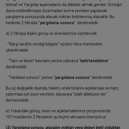
İstinaf ve Yargıtay aşamalarını da dikkate almak gerekir. Örneğin
dava reddedilmişse, bozmadan sonra yeniden yapılacak
yargılama sonucunda alacak miktarı belirlenmiş olacaktır. Bu
nedenle 2.fıkrada “
yargılama sonucu
” denilmelidir.
d) 2.fıkraya ilişkin görüş ve önerilerimizi özetlersek:
- “Karşı tarafın verdiği bilgiyle” sözleri fıkra metninden
çıkarılmalıdır.
- “Tam ve kesin” kavramı yerine yalnızca “
belirlenebilme
”
denilmelidir.
- “Tahkikat sonucu” yerine “
yargılama sonucu
” denilmelidir.
Bu üç değişiklik dışında, hakim, istek tutarını açıklaması ve harç
yatırması için süre verirken, davacıya “ıslah dilekçesi ver”
dememelidir.
e) Yukardaki görüş, öneri ve açıklamalarımız çerçevesinde
107.maddenin 2.fıkrasının şu biçimi almasını öneriyoruz:
(2)
Yargılama sonucu, alacağın miktarı veya değeri belli olduktan