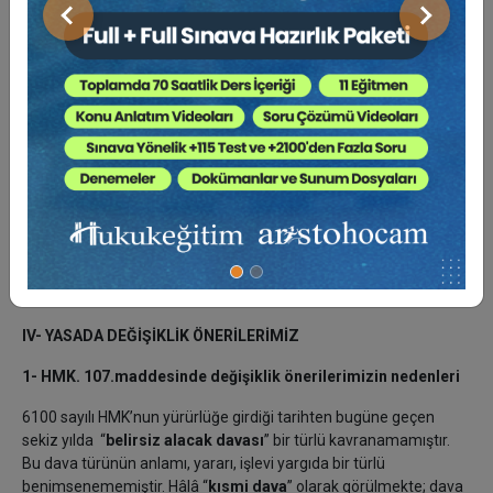
c) Bir usul hukukçumuz bizim gibi düşünmektedir. Yani belirsiz
alacak davasında değişen durumlara göre dava değerinin birden
Önceki
Sonraki
fazla (birkaç kez) artırılabileceği, buna yasal bir engel
bulunmadığı görüşündedir. Görüşünü şöyle belirtmiştir:
“Arttırma talebinin kaç kez yapılabileceğine ilişkin bir ifade ve
sınırlamaya m.107 hükmünde yer verilmemiştir. Alacak miktarını
bir kez artırmış olan davacının, yeniden arttırma talebinde
bulunması halinde davayı değiştirme ve genişletme yasağıyla
karşılaşması olasıdır. Bu nedenle, talep etmiş olduğu alacak
miktarını bir kez arttırmış olan davacının; örneğin ek bilirkişi
raporuyla alacak miktarı yine artmış ise, bu yeni miktar üzerinden
de arttırma talebine, ıslaha veya karşı tarafın rızasına gerek
kalmaksızın imkân tanınması isabetli olur” demiştir.
[12]
IV- YASADA DEĞİŞİKLİK ÖNERİLERİMİZ
1- HMK. 107.maddesinde değişiklik önerilerimizin nedenleri
6100 sayılı HMK’nun yürürlüğe girdiği tarihten bugüne geçen
sekiz yılda “
belirsiz alacak davası
” bir türlü kavranamamıştır.
Bu dava türünün anlamı, yararı, işlevi yargıda bir türlü
benimsenememiştir. Hâlâ “
kısmi dava
” olarak görülmekte; dava