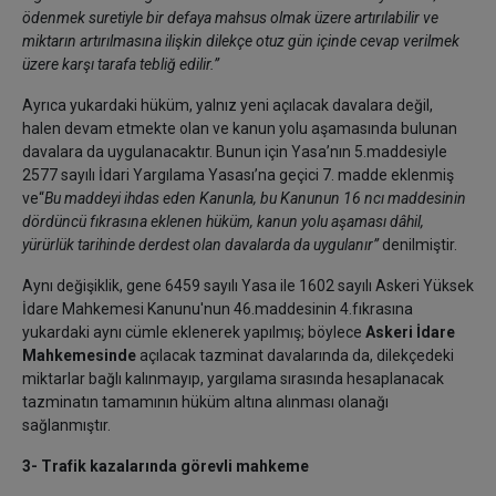
ödenmek suretiyle bir defaya mahsus olmak üzere artırılabilir ve
miktarın artırılmasına ilişkin dilekçe otuz gün içinde cevap verilmek
üzere karşı tarafa tebliğ edilir.”
Ayrıca yukardaki hüküm, yalnız yeni açılacak davalara değil,
halen devam etmekte olan ve kanun yolu aşamasında bulunan
davalara da uygulanacaktır. Bunun için Yasa’nın 5.maddesiyle
2577 sayılı İdari Yargılama Yasası’na geçici 7. madde eklenmiş
ve“
Bu maddeyi ihdas eden Kanunla, bu Kanunun 16 ncı maddesinin
dördüncü fıkrasına eklenen hüküm, kanun yolu aşaması dâhil,
yürürlük tarihinde derdest olan davalarda da uygulanır”
denilmiştir.
Aynı değişiklik, gene 6459 sayılı Yasa ile 1602 sayılı Askeri Yüksek
İdare Mahkemesi Kanunu'nun 46.maddesinin 4.fıkrasına
yukardaki aynı cümle eklenerek yapılmış; böylece
Askeri İdare
Mahkemesinde
açılacak tazminat davalarında da, dilekçedeki
miktarlar bağlı kalınmayıp, yargılama sırasında hesaplanacak
tazminatın tamamının hüküm altına alınması olanağı
sağlanmıştır.
3- Trafik kazalarında görevli mahkeme