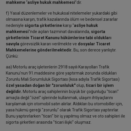
mahkeme
“
asliye hukuk mahkemesi
”dir.
f) Yasal düzenlemeler ve hukuksal nitelemeler yukardaki gibi
olmasına karşın, trafik kazalarında ölüm ve bedensel zararlar
nedeniyle
sigorta şirketlerine
karşı "
asliye hukuk
mahkemesi
"nde açılan tazminat davalarında,
sigorta
şirketlerinin Ticaret Kanunu hükümlerine tabi oldukları
savıyla
görevsizlik kararı verilmekte ve
dosyalar Ticaret
Mahkemelerine gönderilmektedir.
Bu, son derece yanlıştır.
Çünkü:
aa) Motorlu araç işletenlerin 2918 sayılı Karayolları Trafik
Kanunu'nun 91.maddesine göre yaptırmak zorunda oldukları
Zorunlu Mali Sorumluluk Sigortası (kısa adıyla Trafik Sigortası)
özel yasadan doğan bir "zorunluluk"
olup,
ticari bir işlem
değildir.
Motorlu araç sahiplerinin büyük bir çoğunluğu "ticari"
amaçla değil "özel" işlerinde kullanmak, ulaşım ihtiyaçlarını
karşılamak için otomobil satın alırlar. Aldıkları bu otomobiller için,
yasa hükmü gereği "zorunlu" olarak Trafik Sigortası yaptırırlar.
Bunu yaptırırlarken "ticari" bir iş yapılmış olmaz ve oto sahipleri ile
sigorta şirketleri arasında "ticari ilişki" oluşmaz.