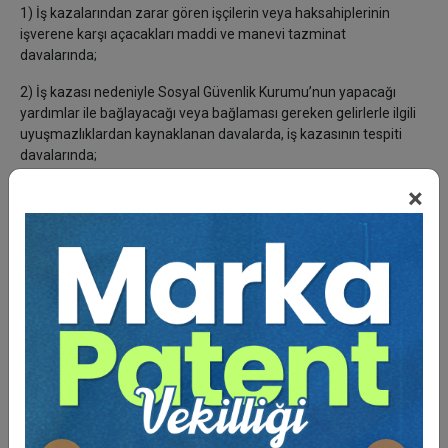
1) İş kazalarından zarar gören işçilerin veya haksahiplerinin
işverene karşı açacakları maddi ve manevi tazminat
davalarında;
2) İş kazası nedeniyle Sosyal Güvenlik Kurumu’nun yapacağı
yardımlar ile bağlayacağı veya bağlaması gereken gelirlerle ilgili
uyuşmazlıklardan kaynaklanan davalarda, iş kazasının tespiti
davalarında;
×
3) Beden gücü kayıplarında, Kurum’un yetkili sağlık kurulları
raporlarına itirazların kabul edilmemesi durumunda “maluliyet
tespiti” davalarında;
4) Kurum’un iş kazası sigortası dalından bağladığı gelirlerden
dolayı, kazanın oluşunda kusuru bulunan işverene karşı açacağı
rücu davalarında
Görevli mahkeme, iş mahkemesidir.
b) Görev konusunda 5510 sayılı Yasa’nın 101.maddesinde de “Bu
Kanunda aksine hüküm bulunmayan hallerde, bu Kanun
hükümlerinin uygulanmasıyla ilgili ortaya çıkan uyuşmazlıklar iş