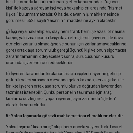
belli bir oranda kusurlu bulunan işleten konumundaki "üçüncü
kişi" ile kazaya uğrayan işçi veya haksahipleri arasında "hizmet
ilişkisi" bulunmamaktadır. O halde, davanın iş mahkemesinde
görülmesi, 5521 sayılı Yasa'nın 1.maddesine aykırı olacaktır.
g) İşçi veya haksahipleri, olay hem trafik hem iş kazası olmasına
karşın, yalnızca üçüncü kişiyi dava etmişlerse, (işvereni de dava
etmeleri zorunlu olmadığına ve bunun için zorlanamayacaklarına
göre) ortaklaşa sorumluluk gereği üçüncü kişi ve onun sigortacısı
zararın tamamını ödeyecekler; sonra, sürücüsünün kusuru
oranında işverene rücu edeceklerdir.
h) İşveren tarafından kiralanan araçla işçilerin işyerine getirilip
götürülmeleri sırasında meydana gelen kazada, servis şirketi ile
birlikte işveren ortaklaşa sorumlu olur ve doğrudan işverenden
tazminat istenebilir. Çünkü personelin taşınması için araç
kiralama sözleşmesi yapan işveren, aynı zamanda "işleten"
olarak da sorumludur.
5- Yolcu taşımada görevli mahkeme ticaret mahkemeleridir
Yolcu taşıma "ticari bir iş" olup, hem önceki ve yeni Türk Ticaret