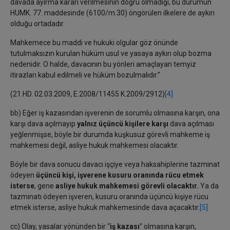
davada ayırma kararı verilmesinin doğru olmadığı, bu durumun
HUMK. 77. maddesinde (6100/m.30) öngörülen ilkelere de aykırı
olduğu ortadadır.
Mahkemece bu maddi ve hukuki olgular göz önünde
tutulmaksızın kurulan hüküm usul ve yasaya aykırı olup bozma
nedenidir. O halde, davacının bu yönleri amaçlayan temyiz
itirazları kabul edilmeli ve hüküm bozulmalıdır.”
(21.HD. 02.03.2009, E.2008/11455 K.2009/2912)
[4]
bb) Eğer iş kazasından işverenin de sorumlu olmasına karşın, ona
karşı dava açılmayıp
yalnız üçüncü kişilere karşı
dava açılması
yeğlenmişse, böyle bir durumda kuşkusuz görevli mahkeme iş
mahkemesi değil, asliye hukuk mahkemesi olacaktır.
Böyle bir dava sonucu davacı işçiye veya haksahiplerine tazminat
ödeyen
üçüncü kişi, işverene kusuru oranında rücu etmek
isterse
, gene
asliye hukuk mahkemesi görevli olacaktır.
Ya da
tazminatı ödeyen işveren, kusuru oranında üçüncü kişiye rücu
etmek isterse, asliye hukuk mahkemesinde dava açacaktır.
[5]
cc) Olay, yasalar yönünden bir “
iş kazası
” olmasına karşın,