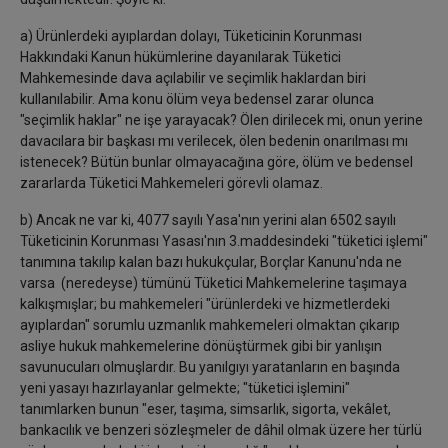
a) Ürünlerdeki ayıplardan dolayı, Tüketicinin Korunması
Hakkındaki Kanun hükümlerine dayanılarak Tüketici
Mahkemesinde dava açılabilir ve seçimlik haklardan biri
kullanılabilir. Ama konu ölüm veya bedensel zarar olunca
"seçimlik haklar" ne işe yarayacak? Ölen dirilecek mi, onun yerine
davacılara bir başkası mı verilecek, ölen bedenin onarılması mı
istenecek? Bütün bunlar olmayacağına göre, ölüm ve bedensel
zararlarda Tüketici Mahkemeleri görevli olamaz.
b) Ancak ne var ki, 4077 sayılı Yasa'nın yerini alan 6502 sayılı
Tüketicinin Korunması Yasası'nın 3.maddesindeki "tüketici işlemi"
tanımına takılıp kalan bazı hukukçular, Borçlar Kanunu'nda ne
varsa (neredeyse) tümünü Tüketici Mahkemelerine taşımaya
kalkışmışlar; bu mahkemeleri "ürünlerdeki ve hizmetlerdeki
ayıplardan" sorumlu uzmanlık mahkemeleri olmaktan çıkarıp
asliye hukuk mahkemelerine dönüştürmek gibi bir yanlışın
savunucuları olmuşlardır. Bu yanılgıyı yaratanların en başında
yeni yasayı hazırlayanlar gelmekte; "tüketici işlemini"
tanımlarken bunun "eser, taşıma, simsarlık, sigorta, vekâlet,
bankacılık ve benzeri sözleşmeler de dâhil olmak üzere her türlü