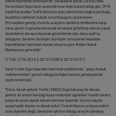
kalma tazminatı istemişlerdir. Davacılarla davalı Zorunlu Mali
Sorumluluk Sigortacısı arasında ticari ilişki bulunmadığı gibi, 2918
Sayılı Karayolları Trafik Kanunun araç işleticisinin bağlı bulunduğu
teşebbüs sahibinin hukuki sorumluluğunu düzenleyen
85.maddesi gereği, motorlu araçların işletilme tehlikesine karşı
zarar gören 3.şahısları korumak amacıyla getirilmiş olan bu yasal
düzenleme davaya dayanak gösterilerek işbu dava açılmış
olduğuna, davanın desteğin ölümüyle sonuçlanan kazadan
kaynaklanan tazminat davası oluşuna göre Asliye Hukuk
Mahkemesi görevlidir."
(17.HD. 27.06.2013, E.2013/10280 K.2013/10151)
Gene Trafik Sigortasından tazminat isteklerinde, "asliye hukuk
mahkemesinin" görevli olduğuna ilişkin kararın gerekçesinde
şöyle denilmiştir.
"
Dava, davalı şirkete Trafik (ZMSS) Sigortalı araç ile davacı
şirkete
ait aracın karıştığı kaza nedeniyle uğranılan maddi zararın
poliçe ile sınırlı olarak tahsili istemine ilişkindir. Somut olayda
uyuşmazlık davacı ve davalı şirket Ticaret Kanunu poliçesi yahut
ticari ilişkiden değil, davacının işleteni olduğu araç ile davalıya