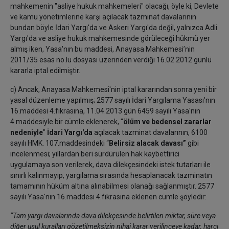
mahkemenin "asliye hukuk mahkemeleri" olacağı, öyle ki, Devlete
ve kamu yönetimlerine karşı açılacak tazminat davalarının
bundan böyle İdari Yargı'da ve Askeri Yargı'da değil, yalnızca Adli
Yargı'da ve asliye hukuk mahkemesinde görüleceği hükmü yer
almış iken, Yasa'nın bu maddesi, Anayasa Mahkemesi’nin
2011/35 esas no.lu dosyası üzerinden verdiği 16.02.2012 günlü
kararla iptal edilmiştir.
c) Ancak, Anayasa Mahkemesi'nin iptal kararından sonra yeni bir
yasal düzenleme yapılmış; 2577 sayılı İdari Yargılama Yasası'nın
16.maddesi 4.fıkrasına, 11.04.2013 gün 6459 sayılı Yasa'nın
4.maddesiyle bir cümle eklenerek, "
ölüm ve bedensel zararlar
nedeniyle
"
İdari Yargı'da
açılacak tazminat davalarının, 6100
sayılı HMK. 107.maddesindeki “
Belirsiz alacak davası”
gibi
incelenmesi; yıllardan beri sürdürülen hak kaybettirici
uygulamaya son verilerek, dava dilekçesindeki istek tutarları ile
sınırlı kalınmayıp, yargılama sırasında hesaplanacak tazminatın
tamamının hüküm altına alınabilmesi olanağı sağlanmıştır. 2577
sayılı Yasa'nın 16.maddesi 4.fıkrasına eklenen cümle şöyledir:
“Tam yargı davalarında dava dilekçesinde belirtilen miktar, süre veya
diğer usul kuralları gözetilmeksizin nihai karar verilinceye kadar, harcı