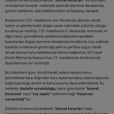
Devletin ve kamu kurumlarının "
hizmet kusurları
" sonucu ölüm
ve bedensel zararlar nedeniyle açılacak tazminat davalarında,
görevli mahkeme, İdare Mahkemeleri ve Danıştay olacaktır.
Anayasa'nın 125. maddesinin son fıkrasında, idarenin, kendi
eylem ve işlemlerinden doğan zararı ödemekle yükümlü olduğu
kuralına yer verilmiş; 129. maddesinin 5. fıkrasında, memurlar ve
diğer kamu görevlilerinin yetkilerini kullanırken işledikleri
kusurlardan doğan tazminat davalarının kendilerine rücu edilmek
kaydıyla ve kanunun gösterdiği şekil ve şartlara uygun olarak
ancak idareye karşı açılabileceği hükme bağlanmış, 657 sayılı
Devlet Memurları Kanunu'nun 13. maddesinde de benzer bir
düzenlemeye yer verilmiştir.
Bu hükümlere göre, (kural olarak) eylemi işleyen kamu
görevlilerine karşı doğrudan dava açılamamakta; eylemi işleyenin
bağlı bulunduğu devlet ve kamu kurumu dava edilmektedir. Bu
nedenle,
devletin sorumluluğu,
kamu görevlisinin “
hizmet
kusuruna
” veya “
suç sayılır”
eylemine bağlı “
kusursuz
sorumluluk”
tur.
Devletin ve kamu kurumlarının "
hizmet kusurları
"ndan