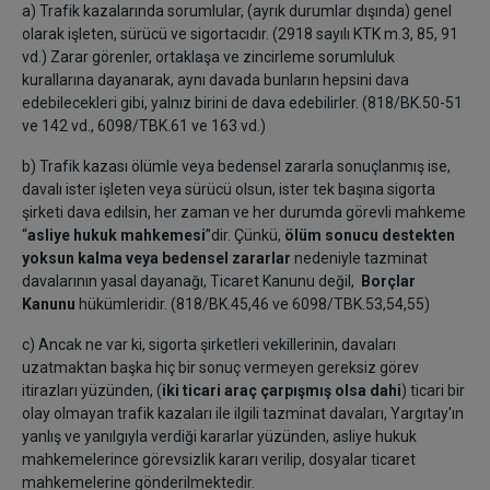
a)
Trafik kazalarında sorumlular, (ayrık durumlar dışında) genel
olarak işleten, sürücü ve sigortacıdır. (2918 sayılı KTK m.3, 85, 91
vd.) Zarar görenler, ortaklaşa ve zincirleme sorumluluk
kurallarına dayanarak, aynı davada bunların hepsini dava
edebilecekleri gibi, yalnız birini de dava edebilirler. (818/BK.50-51
ve 142 vd., 6098/TBK.61 ve 163 vd.)
b) Trafik kazası ölümle veya bedensel zararla sonuçlanmış ise,
davalı ister işleten veya sürücü olsun, ister tek başına sigorta
şirketi dava edilsin, her zaman ve her durumda görevli mahkeme
“
asliye hukuk mahkemesi
”dir. Çünkü,
ölüm sonucu destekten
yoksun kalma veya bedensel zararlar
nedeniyle tazminat
davalarının yasal dayanağı, Ticaret Kanunu değil,
Borçlar
Kanunu
hükümleridir. (818/BK.45,46 ve 6098/TBK.53,54,55)
c) Ancak ne var ki, sigorta şirketleri vekillerinin, davaları
uzatmaktan başka hiç bir sonuç vermeyen gereksiz görev
itirazları yüzünden, (
iki ticari araç çarpışmış olsa dahi
) ticari bir
olay olmayan trafik kazaları ile ilgili tazminat davaları, Yargıtay'ın
yanlış ve yanılgıyla verdiği kararlar yüzünden, asliye hukuk
mahkemelerince görevsizlik kararı verilip, dosyalar ticaret
mahkemelerine gönderilmektedir.