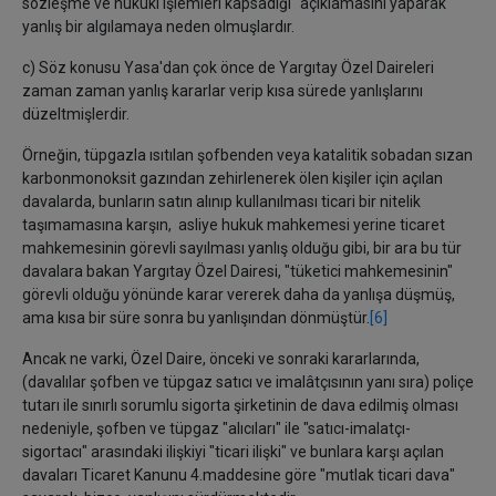
sözleşme ve hukuki işlemleri kapsadığı" açıklamasını yaparak
yanlış bir algılamaya neden olmuşlardır.
c) Söz konusu Yasa'dan çok önce de Yargıtay Özel Daireleri
zaman zaman yanlış kararlar verip kısa sürede yanlışlarını
düzeltmişlerdir.
Örneğin, tüpgazla ısıtılan şofbenden veya katalitik sobadan sızan
karbonmonoksit gazından zehirlenerek ölen kişiler için açılan
davalarda, bunların satın alınıp kullanılması ticari bir nitelik
taşımamasına karşın, asliye hukuk mahkemesi yerine ticaret
mahkemesinin görevli sayılması yanlış olduğu gibi, bir ara bu tür
davalara bakan Yargıtay Özel Dairesi, "tüketici mahkemesinin"
görevli olduğu yönünde karar vererek daha da yanlışa düşmüş,
ama kısa bir süre sonra bu yanlışından dönmüştür.
[6]
Ancak ne varki, Özel Daire, önceki ve sonraki kararlarında,
(davalılar şofben ve tüpgaz satıcı ve imalâtçısının yanı sıra) poliçe
tutarı ile sınırlı sorumlu sigorta şirketinin de dava edilmiş olması
nedeniyle, şofben ve tüpgaz "alıcıları" ile "satıcı-imalatçı-
sigortacı" arasındaki ilişkiyi "ticari ilişki" ve bunlara karşı açılan
davaları Ticaret Kanunu 4.maddesine göre "mutlak ticari dava"