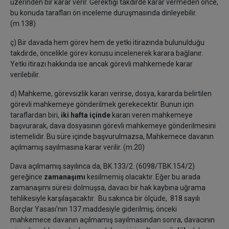
üzerinden bir karar verir. Gerektiği takdirde karar vermeden önce,
bu konuda tarafları ön inceleme duruşmasında dinleyebilir.
(m.138)
ç) Bir davada hem görev hem de yetki itirazında bulunulduğu
takdirde, öncelikle görev konusu incelenerek karara bağlanır.
Yetki itirazı hakkında ise ancak görevli mahkemede karar
verilebilir.
d) Mahkeme, görevsizlik kararı verirse, dosya, kararda belirtilen
görevli mahkemeye gönderilmek gerekecektir. Bunun için
taraflardan biri,
iki hafta içinde
kararı veren mahkemeye
başvurarak, dava dosyasının görevli mahkemeye gönderilmesini
istemelidir. Bu süre içinde başvurulmazsa, Mahkemece davanın
açılmamış sayılmasına karar verilir. (m.20)
Dava açılmamış sayılınca da, BK.133/2. (6098/TBK.154/2)
gereğince
zamanaşımı
kesilmemiş olacaktır. Eğer bu arada
zamanaşımı süresi dolmuşsa, davacı bir hak kaybına uğrama
tehlikesiyle karşılaşacaktır. Bu sakınca bir ölçüde, 818 sayılı
Borçlar Yasası’nın 137.maddesiyle giderilmiş; önceki
mahkemece davanın açılmamış sayılmasından sonra, davacının