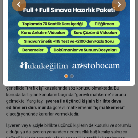
mahkemelerinde görülür” denilmiştir.
Önceki
Sonraki
c) İş mahkemesi kurulmamış olan yerlerdeki bu davalara o yerde
görevlendirilecek asliye hukuk mahkemesi (iş mahkemesi
sıfatıyla) bakar. (5521/m.1, f.3) Aynı yerde birden fazla asliye
hukuk mahkemesi olup da, bunlardan biri Hakimler ve Savcılar
Kurulu tarafından iş davalarına bakmakla görevlendirilmişse,
öteki mahkemede iş davası açılması durumunda, mahkemece,
doğrudan görevsizlik kararı verilip dosyanın iş davasına bakmakla
görevli asliye hukuk mahkemesine gönderilmesi gerekir.
Büyükşehir belediye sınırları içinde ilçelerin yargı çevresindeki iş
davalarına o ilin iş mahkemelerinde bakılması gerekir.
d) İşverenin üçüncü kişilerle ortaklaşa sorumlu olduğu durumlar
genellikle "
trafik iş
" kazalarında söz konusu olmaktadır. Bu
konuda tartışılan konuların başında "görevli mahkeme" sorunu
gelmekte; Yargıtay,
işveren ile üçüncü kişinin birlikte dava
edilmeleri durumunda
görevli mahkemenin "
iş mahkemesi
"
olacağı yönünde kararlar vermektedir.
İşveren veya işçiyle birlikte üçüncü kişilerin de kusurlu ve sorumlu
olduğu ya da işveren yönünden nedensellik bağ kesilip yalnızca