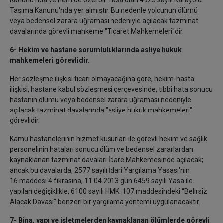
Kanunu'nda ve hem de özel bir Yasa olan 4925 sayılı Karayolu
Taşıma Kanunu'nda yer almıştır. Bu nedenle yolcunun ölümü
veya bedensel zarara uğraması nedeniyle açılacak tazminat
davalarında görevli mahkeme "Ticaret Mahkemeleri"dir.
6- Hekim ve hastane sorumluluklarında asliye hukuk
mahkemeleri görevlidir.
Her sözleşme ilişkisi ticari olmayacağına göre, hekim-hasta
ilişkisi, hastane kabul sözleşmesi çerçevesinde, tıbbi hata sonucu
hastanın ölümü veya bedensel zarara uğraması nedeniyle
açılacak tazminat davalarında "asliye hukuk mahkemeleri"
görevlidir.
Kamu hastanelerinin hizmet kusurları ile görevli hekim ve sağlık
personelinin hataları sonucu ölüm ve bedensel zararlardan
kaynaklanan tazminat davaları İdare Mahkemesinde açılacak;
ancak bu davalarda, 2577 sayılı İdari Yargılama Yasası'nın
16.maddesi 4.fıkrasına, 11.04.2013 gün 6459 sayılı Yasa ile
yapılan değişiklikle, 6100 sayılı HMK. 107.maddesindeki “Belirsiz
Alacak Davası” benzeri bir yargılama yöntemi uygulanacaktır.
7- Bina, yapı ve işletmelerden kaynaklanan ölümlerde görevli