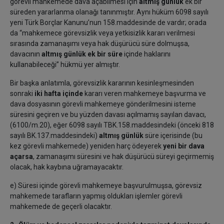
görevli mahkemede dava açabilmesi için
altmış günlük
ek bir
süreden yararlanma olanağı tanınmıştır. Aynı hüküm 6098 sayılı
yeni Türk Borçlar Kanunu’nun 158.maddesinde de vardır; orada
da “mahkemece görevsizlik veya yetkisizlik kararı verilmesi
sırasında zamanaşımı veya hak düşürücü süre dolmuşsa,
davacının
altmış günlük
ek bir süre
içinde haklarını
kullanabileceği” hükmü yer almıştır.
Bir başka anlatımla, görevsizlik kararının kesinleşmesinden
sonraki
iki hafta içinde
kararı veren mahkemeye başvurma ve
dava dosyasının görevli mahkemeye gönderilmesini isteme
süresini geçiren ve bu yüzden davası açılmamış sayılan davacı,
(6100/m.20), eğer 6098 sayılı TBK.158.maddesindeki (önceki 818
sayılı BK.137.maddesindeki)
altmış günlük
süre içerisinde (bu
kez görevli mahkemede) yeniden harç ödeyerek
yeni bir dava
açarsa
, zamanaşımı süresini ve hak düşürücü süreyi geçirmemiş
olacak, hak kaybına uğramayacaktır.
e) Süresi içinde görevli mahkemeye başvurulmuşsa, görevsiz
mahkemede tarafların yapmış oldukları işlemler görevli
mahkemede de geçerli olacaktır.