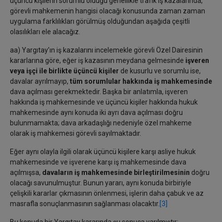
üçüncü kişilerin sorumlu olduğu genellikle trafik iş kazalarında,
görevli mahkemenin hangisi olacağı konusunda zaman zaman
uygulama farklılıkları görülmüş olduğundan aşağıda çeşitli
olasılıkları ele alacağız.
aa) Yargıtay’ın iş kazalarını incelemekle görevli Özel Dairesinin
kararlarına göre, eğer iş kazasının meydana gelmesinde
işveren
veya işçi ile birlikte
üçüncü kişiler
de kusurlu ve sorumlu ise,
davalar ayrılmayıp,
tüm sorumlular hakkında
iş mahkemesinde
dava açılması gerekmektedir. Başka bir anlatımla, işveren
hakkında iş mahkemesinde ve üçüncü kişiler hakkında hukuk
mahkemesinde aynı konuda iki ayrı dava açılması doğru
bulunmamakta; dava arkadaşlığı nedeniyle özel mahkeme
olarak iş mahkemesi görevli sayılmaktadır.
Eğer aynı olayla ilgili olarak üçüncü kişilere karşı asliye hukuk
mahkemesinde ve işverene karşı iş mahkemesinde dava
açılmışsa,
davaların iş mahkemesinde birleştirilmesinin
doğru
olacağı savunulmuştur. Bunun yararı, aynı konuda birbiriyle
çelişkili kararlar çıkmasının önlenmesi, işlerin daha çabuk ve az
masrafla sonuçlanmasının sağlanması olacaktır.
[3]