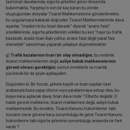
tazminat davalarında, sigorta şirketleri görev itirazında
bulunmakta, Yargıtay'ın son bir kaç kararı bu yönde
oluştuğundan dosyalar Ticaret Mahkemelerine gönderilmekte;
bu uygulamaya bakarak doğrudan Ticaret Mahkemelerinde dava
açanlar, "madem ki bu ticari davadır" diyerek "avans faizi"
istediklerinde, sigorta şirketlerinin vekilleri bu kez "hayır bu trafik
kazasıdır, arada ticari ilişki yoktur, avans faizi değil yasal faiz
istenebilir" savunması yaparak çelişkiye düşmektedirler.
g)
Trafik kazalarının ticari bir olay olmadığını
, bu nedenle
ticaret mahkemelerinin değil,
asliye hukuk mahkemelerinin
görevli olması gerektiğini
, somut örneklerle ve mantık
yürüterek bir de şöyle açıklayalım:
Düşünelim ki: Bir tüccar, şirkete kayıtlı ve ticari sayılan özel
arabasıyla kaza yapıp ölüme veya yaralanmaya sebep olsa, bu
kişiye karşı açılacak dava, ticari dava mıdır ? Elbette değildir. O
halde görevli mahkeme, ticaret mahkemesi değil, asliye hukuk
mahkemesidir. Bu örnekte, Ticaret Kanunu hükümlerine tabi
tüccarın zarar görene karşı sorumluluğu ile gene Ticaret Kanunu
hükümlerine tabi sigorta şirketinin sorumluluğu arasında ne fark
vardır ?