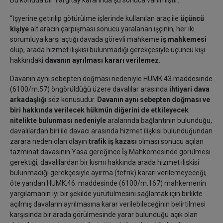
Bu konuda bir Yargıtay kararında şu sonuca varılmıştır:
“İşyerine getirilip götürülme işlerinde kullanılan araç ile
üçüncü
kişiye
ait aracın çarpışması sonucu yaralanan işçinin, her iki
sorumluya karşı açtığı davada görevli mahkeme
iş mahkemesi
olup, arada hizmet ilişkisi bulunmadığı gerekçesiyle üçüncü kişi
hakkındaki
davanın ayrılması kararı verilemez.
Davanın aynı sebepten doğması nedeniyle HUMK 43.maddesinde
(6100/m.57) öngörüldüğü üzere davalılar arasında
ihtiyari dava
arkadaşlığı
söz konusudur.
Davanın aynı sebepten doğması ve
biri hakkında verilecek hükmün diğerini de etkileyecek
nitelikte bulunması nedeniyle
aralarında bağlantının bulunduğu,
davalılardan biri ile davacı arasında hizmet ilişkisi bulunduğundan
zarara neden olan olayın
trafik iş kazası
olması sonucu açılan
tazminat davasının Yasa gereğince İş Mahkemesinde görülmesi
gerektiği, davalılardan bir kısmı hakkında arada hizmet ilişkisi
bulunmadığı gerekçesiyle ayırma (tefrik) kararı verilemeyeceği,
öte yandan HUMK.46. maddesinde (6100/m.167) mahkemenin
yargılamanın iyi bir şekilde yürütülmesini sağlamak için birlikte
açılmış davaların ayrılmasına karar verilebileceğinin belirtilmesi
karşısında bir arada görülmesinde yarar bulunduğu açık olan