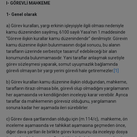
I- GÖREVLİ MAHKEME
1- Genel olarak
a) Görev kuralları, yargı erkinin işleyişiyle ilgili olması nedeniyle
kamu düzeninden sayılmış; 6100 sayılı Yasa’nın 1.maddesinde
“Göreve ilişkin kurallar kamu düzenindendir” denilmiştir. Görevin
kamu düzenine ilişkin bulunmasının doğal sonucu, bu alanın
tarafların üzerinde serbestçe tasarruf edebileceği bir alan
konumunda bulunmamasıdır. Yani taraflar anlaşmak suretiyle
görev sözleşmesi yaparak, somut uyuşmazlık bağlamında
görevli olmayan bir yargı yerini görevli hale getiremezler.
[1]
b) Görev kuralları kamu düzenine ilişkin olduğundan, mahkeme,
tarafların itirazı olmasa bile, görevli olup olmadığını yargılamanın
her aşamasında ve kendiliğinden inceleyip karar verebilir. Ayrıca
taraflar da mahkemenin görevsiz olduğunu, yargılamanın
sonuna kadar her aşamada ileri sürebilirler.
c) Görev dava şartlarından olduğu için (m.114/c), mahkeme, ön
inceleme aşamasında ve tahkikat aşamasına geçmeden önce,
diğer dava şartları ile birlikte görev konusunu da inceleyip dosya