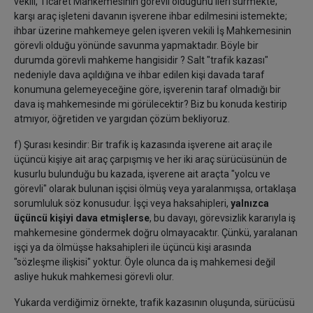
vekili, Ticaret Mahkemesinin görevli olduğunu ileri sürmekte;
karşı araç işleteni davanın işverene ihbar edilmesini istemekte;
ihbar üzerine mahkemeye gelen işveren vekili İş Mahkemesinin
görevli olduğu yönünde savunma yapmaktadır. Böyle bir
durumda görevli mahkeme hangisidir ? Salt "trafik kazası"
nedeniyle dava açıldığına ve ihbar edilen kişi davada taraf
konumuna gelemeyeceğine göre, işverenin taraf olmadığı bir
dava iş mahkemesinde mi görülecektir? Biz bu konuda kestirip
atmıyor, öğretiden ve yargıdan çözüm bekliyoruz.
f) Şurası kesindir: Bir trafik iş kazasında işverene ait araç ile
üçüncü kişiye ait araç çarpışmış ve her iki araç sürücüsünün de
kusurlu bulunduğu bu kazada, işverene ait araçta "yolcu ve
görevli" olarak bulunan işçisi ölmüş veya yaralanmışsa, ortaklaşa
sorumluluk söz konusudur. İşçi veya haksahipleri,
yalnızca
üçüncü kişiyi dava etmişlerse
, bu davayı, görevsizlik kararıyla iş
mahkemesine göndermek doğru olmayacaktır. Çünkü, yaralanan
işçi ya da ölmüşse haksahipleri ile üçüncü kişi arasında
"sözleşme ilişkisi" yoktur. Öyle olunca da iş mahkemesi değil
asliye hukuk mahkemesi görevli olur.
Yukarda verdiğimiz örnekte, trafik kazasının oluşunda, sürücüsü