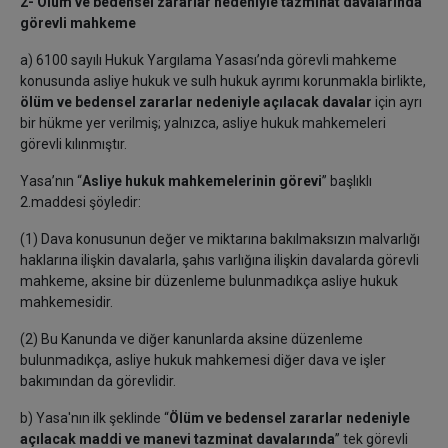
2- Ölüm ve bedensel zararlar nedeniyle tazminat davalarında
görevli mahkeme
a) 6100 sayılı Hukuk Yargılama Yasası’nda görevli mahkeme
konusunda asliye hukuk ve sulh hukuk ayrımı korunmakla birlikte,
ölüm ve bedensel zararlar nedeniyle açılacak davalar
için ayrı
bir hükme yer verilmiş; yalnızca, asliye hukuk mahkemeleri
görevli kılınmıştır.
Yasa’nın “
Asliye hukuk mahkemelerinin görevi
” başlıklı
2.maddesi şöyledir:
(1) Dava konusunun değer ve miktarına bakılmaksızın malvarlığı
haklarına ilişkin davalarla, şahıs varlığına ilişkin davalarda görevli
mahkeme, aksine bir düzenleme bulunmadıkça asliye hukuk
mahkemesidir.
(2) Bu Kanunda ve diğer kanunlarda aksine düzenleme
bulunmadıkça, asliye hukuk mahkemesi diğer dava ve işler
bakımından da görevlidir.
b) Yasa'nın ilk şeklinde “
Ölüm ve bedensel zararlar nedeniyle
açılacak maddi ve manevi tazminat davalarında
” tek görevli