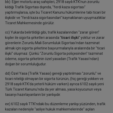
bb) Eğer motorlu araç sahipleri, 2918 sayılı KTK'nun zorunlu
kıldığı Trafik Sigortası dışında, "ferdi kaza sigortası"
yaptırmışlarsa, işte bu Ticaret Kanunu hükümlerine tabi ticari bir
ilişkidir ve "ferdi kaza sigortasından" kaynaklanan uyuşmazlıklar
Ticaret Mahkemesinde görülür.
cc) Yukarda belirtildiği gibi, trafik kazalarından "zarar gören"
kişiler ile sigorta şirketleri arasında "
ticari ilişki
" yoktur ve zarar
görenlerin Zorunlu Mali Sorumluluk Sigortası'ndan tazminat
almak için sigorta şirketine başvurmalarıyla aralarında bir "ticari
ilişki" oluşmaz. Çünkü "Zorunlu Sigorta poliçesinden" tazminat
ödeme, sigorta şirketinin özel yasadan (Trafik Yasası'ndan)
doğan bir sorumluluğudur.
dd) Özel Yasa (Trafik Yasası) gereği yaptırılması "zorunlu" ve
ticari niteliği olmayan bir sigorta türünün, (hiç gereği yokken ve
2918 sayılı KTK'da yeterli hüküm varken) ayrıca 6102 sayılı yeni
Türk Ticaret Kanunu'nda da yer alması, yasa koyucunun veya
tasarıyı hazırlayanların bir yanlışıdır.
ee) 6102 sayılı TTK'ndaki bu düzenleme yanlışı yüzünden, trafik
kazaları nedeniyle "asliye hukuk mahkemelerinde" açılan