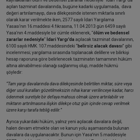
kaynaklanan ölüm ve bedensel zararlar nedeniyle "İdari Yargı"da
açılan tazminat davalarında, bugüne kadarki uygulamada, dava
değeri artırılamayıp, dava dilekçesinde istenen miktarla sınırlı
olarak karar verilmekte iken, 2577 sayılı İdari Yargılama
Yasası'nın 16.maddesi 4.fıkrasına, 11.04.2013 gün 6459 sayılı
Yasa'nın 4.maddesiyle bir cümle eklenerek, "
ölüm ve bedensel
zararlar nedeniyle
"
İdari Yargı'da
açılacak tazminat davalarının,
6100 sayılı HMK. 107.maddesindeki “
belirsiz alacak davası
” gibi
incelenmesi; yargılama sırasında toplanacak delillere ve bilirkişi
hesap raporuna göre belirlenecek tazminatın tamamının hüküm
altına alınabilmesi olanağı sağlanmış olup, madde hükmü
şöyledir:
“Tam yargı davalarında dava dilekçesinde belirtilen miktar, süre veya
diğer usul kuralları gözetilmeksizin nihai karar verilinceye kadar, harcı
ödenmek suretiyle bir defaya mahsus olmak üzere artırılabilir ve
miktarın artırılmasına ilişkin dilekçe otuz gün içinde cevap verilmek
üzere karşı tarafa tebliğ edilir.”
Ayrıca yukardaki hüküm, yalnız yeni açılacak davalara değil,
halen devam etmekte olan ve kanun yolu aşamasında bulunan
davalara da uygulanacaktır. Bunun için Yasa’nın 5.maddesiyle