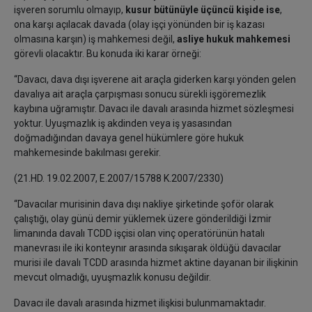
işveren sorumlu olmayıp,
kusur bütünüyle üçüncü kişide ise
,
ona karşı açılacak davada (olay işçi yönünden bir iş kazası
olmasına karşın) iş mahkemesi değil,
asliye hukuk mahkemesi
görevli olacaktır. Bu konuda iki karar örneği:
“Davacı, dava dışı işverene ait araçla giderken karşı yönden gelen
davalıya ait araçla çarpışması sonucu sürekli işgöremezlik
kaybına uğramıştır. Davacı ile davalı arasında hizmet sözleşmesi
yoktur. Uyuşmazlık iş akdinden veya iş yasasından
doğmadığından davaya genel hükümlere göre hukuk
mahkemesinde bakılması gerekir.
(21.HD. 19.02.2007, E.2007/15788 K.2007/2330)
“Davacılar murisinin dava dışı nakliye şirketinde şoför olarak
çalıştığı, olay günü demir yüklemek üzere gönderildiği İzmir
limanında davalı TCDD işçisi olan vinç operatörünün hatalı
manevrası ile iki konteynır arasında sıkışarak öldüğü davacılar
murisi ile davalı TCDD arasında hizmet aktine dayanan bir ilişkinin
mevcut olmadığı, uyuşmazlık konusu değildir.
Davacı ile davalı arasında hizmet ilişkisi bulunmamaktadır.