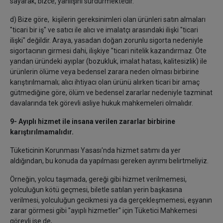
sayarak, bizce, yanlışını sürdürmektedir.
d) Bize göre, kişilerin gereksinimleri olan ürünleri satın almaları
"ticari bir iş" ve satıcı ile alıcı ve imalatçı arasındaki ilişki "ticari
ilişki" değildir. Araya, yasadan doğan zorunlu sigorta nedeniyle
sigortacının girmesi dahi, ilişkiye "ticari nitelik kazandırmaz. Öte
yandan üründeki ayıplar (bozukluk, imalat hatası, kalitesizlik) ile
ürünlerin ölüme veya bedensel zarara neden olması birbirine
karıştırılmamalı; alıcı ihtiyacı olan ürünü alırken ticari bir amaç
gütmediğine göre, ölüm ve bedensel zararlar nedeniyle tazminat
davalarında tek görevli asliye hukuk mahkemeleri olmalıdır.
9- Ayıplı hizmet ile insana verilen zararlar birbirine
karıştırılmamalıdır.
Tüketicinin Korunması Yasası'nda hizmet satımı da yer
aldığından, bu konuda da yapılması gereken ayrımı belirtmeliyiz.
Örneğin, yolcu taşımada, gereği gibi hizmet verilmemesi,
yolculuğun kötü geçmesi, biletle satılan yerin başkasına
verilmesi, yolculuğun gecikmesi ya da gerçekleşmemesi, eşyanın
zarar görmesi gibi "ayıplı hizmetler" için Tüketici Mahkemesi
görevli ise de,