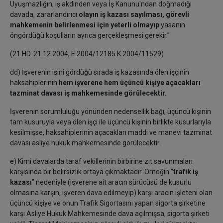
Uyuşmazlığın, iş akdinden veya İş Kanunu'ndan doğmadığı
davada, zararlandırıcı
olayın iş kazası sayılması, görevli
mahkemenin belirlenmesi için yeterli olmayıp
yasanın
öngördüğü koşulların ayrıca gerçekleşmesi gerekir.”
(21.HD. 21.12.2004, E.2004/12185 K.2004/11529)
dd) İşverenin işini gördüğü sırada iş kazasında ölen işçinin
haksahiplerinin
hem işverene hem üçüncü kişiye açacakları
tazminat davası iş mahkemesinde görülecektir.
İşverenin sorumluluğu yönünden nedensellik bağı, üçüncü kişinin
tam kusuruyla veya ölen işçi ile üçüncü kişinin birlikte kusurlarıyla
kesilmişse, haksahiplerinin açacakları maddi ve manevi tazminat
davası asliye hukuk mahkemesinde görülecektir.
e) Kimi davalarda taraf vekillerinin birbirine zıt savunmaları
karşısında bir belirsizlik ortaya çıkmaktadır. Örneğin “
trafik iş
kazası
” nedeniyle (işverene ait aracın sürücüsü de kusurlu
olmasına karşın, işveren dava edilmeyip) karşı aracın işleteni olan
üçüncü kişiye ve onun Trafik Sigortasını yapan sigorta şirketine
karşı Asliye Hukuk Mahkemesinde dava açılmışsa, sigorta şirketi