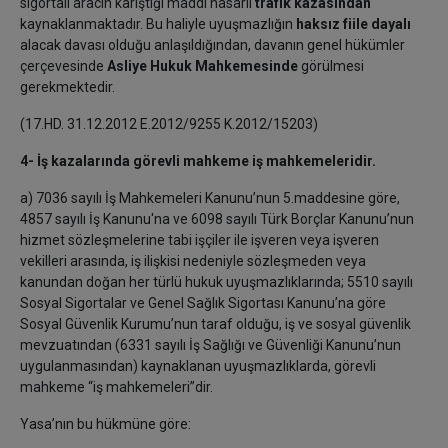
sigortalı aracın karıştığı maddi hasarlı
trafik kazasından
kaynaklanmaktadır. Bu haliyle uyuşmazlığın
haksız fiile dayalı
alacak davası olduğu anlaşıldığından, davanın genel hükümler
çerçevesinde
Asliye Hukuk Mahkemesinde
görülmesi
gerekmektedir.
(17.HD. 31.12.2012 E.2012/9255 K.2012/15203)
4- İş kazalarında görevli mahkeme iş mahkemeleridir.
a) 7036 sayılı İş Mahkemeleri Kanunu’nun 5.maddesine göre,
4857 sayılı İş Kanunu'na ve 6098 sayılı Türk Borçlar Kanunu’nun
hizmet sözleşmelerine tabi işçiler ile işveren veya işveren
vekilleri arasında, iş ilişkisi nedeniyle sözleşmeden veya
kanundan doğan her türlü hukuk uyuşmazlıklarında; 5510 sayılı
Sosyal Sigortalar ve Genel Sağlık Sigortası Kanunu’na göre
Sosyal Güvenlik Kurumu’nun taraf olduğu, iş ve sosyal güvenlik
mevzuatından (6331 sayılı İş Sağlığı ve Güvenliği Kanunu’nun
uygulanmasından) kaynaklanan uyuşmazlıklarda, görevli
mahkeme “iş mahkemeleri”dir.
Yasa’nın bu hükmüne göre: