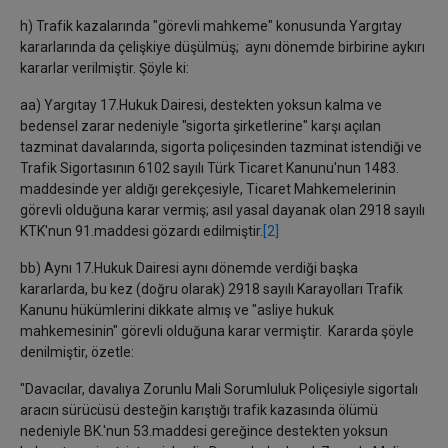
h) Trafik kazalarında "görevli mahkeme" konusunda Yargıtay
kararlarında da çelişkiye düşülmüş; aynı dönemde birbirine aykırı
kararlar verilmiştir. Şöyle ki:
aa) Yargıtay 17.Hukuk Dairesi, destekten yoksun kalma ve
bedensel zarar nedeniyle "sigorta şirketlerine" karşı açılan
tazminat davalarında, sigorta poliçesinden tazminat istendiği ve
Trafik Sigortasının 6102 sayılı Türk Ticaret Kanunu'nun 1483.
maddesinde yer aldığı gerekçesiyle, Ticaret Mahkemelerinin
görevli olduğuna karar vermiş; asıl yasal dayanak olan 2918 sayılı
KTK'nun 91.maddesi gözardı edilmiştir.
[2]
bb) Aynı 17.Hukuk Dairesi aynı dönemde verdiği başka
kararlarda, bu kez (doğru olarak) 2918 sayılı Karayolları Trafik
Kanunu hükümlerini dikkate almış ve "asliye hukuk
mahkemesinin" görevli olduğuna karar vermiştir. Kararda şöyle
denilmiştir, özetle:
"Davacılar, davalıya Zorunlu Mali Sorumluluk Poliçesiyle sigortalı
aracın sürücüsü desteğin karıştığı trafik kazasında ölümü
nedeniyle BK.'nun 53.maddesi gereğince destekten yoksun