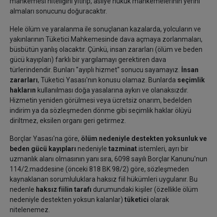
mahkemesi niteliğini yitirip, asliye hukuk mahkemelerinin yerini
almaları sonucunu doğuracaktır.
Hele ölüm ve yaralanma ile sonuçlanan kazalarda, yolcuların ve
yakınlarının Tüketici Mahkemesinde dava açmaya zorlanmaları,
büsbütün yanlış olacaktır. Çünkü, insan zararları (ölüm ve beden
gücü kayıpları) farklı bir yargılamayı gerektiren dava
türlerindendir. Bunları "ayıplı hizmet" sonucu sayamayız.
İnsan
zararları
, Tüketici Yasası'nın konusu olamaz. Bunlarda
seçimlik
hakların
kullanılması doğa yasalarına aykırı ve olanaksızdır.
Hizmetin yeniden görülmesi veya ücretsiz onarım, bedelden
indirim ya da sözleşmeden dönme gibi seçimlik haklar ölüyü
diriltmez, eksilen organı geri getirmez.
Borçlar Yasası'na göre,
ölüm nedeniyle destekten yoksunluk ve
beden gücü kayıpları
nedeniyle
tazminat
istemleri, ayrı bir
uzmanlık alanı olmasının yanı sıra, 6098 sayılı Borçlar Kanunu'nun
114/2.maddesine (önceki 818 BK 98/2) göre, sözleşmeden
kaynaklanan sorumluluklara haksız fiil hükümleri uygulanır. Bu
nedenle
haksız fiilin tarafı
durumundaki kişiler (özellikle ölüm
nedeniyle destekten yoksun kalanlar)
tüketici
olarak
nitelenemez.