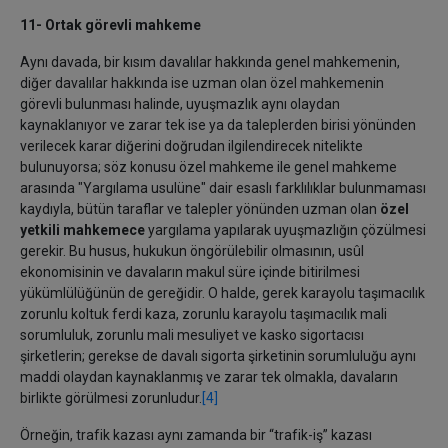
11- Ortak görevli mahkeme
Aynı davada, bir kısım davalılar hakkında genel mahkemenin,
diğer davalılar hakkında ise uzman olan özel mahkemenin
görevli bulunması halinde, uyuşmazlık aynı olaydan
kaynaklanıyor ve zarar tek ise ya da taleplerden birisi yönünden
verilecek karar diğerini doğrudan ilgilendirecek nitelikte
bulunuyorsa; söz konusu özel mahkeme ile genel mahkeme
arasında "Yargılama usulüne" dair esaslı farklılıklar bulunmaması
kaydıyla, bütün taraflar ve talepler yönünden uzman olan
özel
yetkili mahkemece
yargılama yapılarak uyuşmazlığın çözülmesi
gerekir. Bu husus, hukukun öngörülebilir olmasının, usûl
ekonomisinin ve davaların makul süre içinde bitirilmesi
yükümlülüğünün de gereğidir. O halde, gerek karayolu taşımacılık
zorunlu koltuk ferdi kaza, zorunlu karayolu taşımacılık mali
sorumluluk, zorunlu mali mesuliyet ve kasko sigortacısı
şirketlerin; gerekse de davalı sigorta şirketinin sorumluluğu aynı
maddi olaydan kaynaklanmış ve zarar tek olmakla, davaların
birlikte görülmesi zorunludur.
[4]
Örneğin, trafik kazası aynı zamanda bir “trafik-iş” kazası