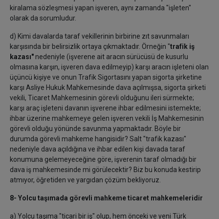
kiralama sözleşmesi yapan işveren, aynı zamanda "işleten"
olarak da sorumludur.
d) Kimi davalarda taraf vekillerinin birbirine zıt savunmaları
karşısında bir belirsizlik ortaya çıkmaktadır. Örneğin "
trafik iş
kazası"
nedeniyle (işverene ait aracın sürücüsü de kusurlu
olmasına karşın, işveren dava edilmeyip) karşı aracın işleteni olan
üçüncü kişiye ve onun Trafik Sigortasını yapan sigorta şirketine
karşı Asliye Hukuk Mahkemesinde dava açılmışsa, sigorta şirketi
vekili, Ticaret Mahkemesinin görevli olduğunu ileri sürmekte;
karşı araç işleteni davanın işverene ihbar edilmesini istemekte;
ihbar üzerine mahkemeye gelen işveren vekili İş Mahkemesinin
görevli olduğu yönünde savunma yapmaktadır. Böyle bir
durumda görevli mahkeme hangisidir? Salt "trafik kazası"
nedeniyle dava açıldığına ve ihbar edilen kişi davada taraf
konumuna gelemeyeceğine göre, işverenin taraf olmadığı bir
dava iş mahkemesinde mi görülecektir? Biz bu konuda kestirip
atmıyor, öğretiden ve yargıdan çözüm bekliyoruz.
8- Yolcu taşımada görevli mahkeme ticaret mahkemeleridir
a)
Yolcu taşıma "ticari bir iş" olup, hem önceki ve yeni Türk