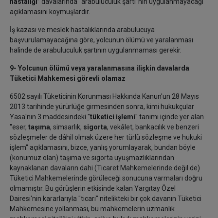
hastalığı
” davalarında “arabuluculuk şartı”nın uygulanmayacağı
açıklamasını koymuşlardır.
İş kazası ve meslek hastalıklarında arabulucuya
başvurulamayacağına göre, yolcunun ölümü ve yaralanması
halinde de arabuluculuk şartının uygulanmaması gerekir.
9- Yolcunun ölümü veya yaralanmasına ilişkin davalarda
Tüketici Mahkemesi görevli olamaz
6502 sayılı Tüketicinin Korunması Hakkında Kanun'un 28 Mayıs
2013 tarihinde yürürlüğe girmesinden sonra, kimi hukukçular
Yasa'nın 3.maddesindeki "
tüketici işlemi
" tanımı içinde yer alan
"eser,
taşıma
, simsarlık,
sigorta
, vekâlet, bankacılık ve benzeri
sözleşmeler de dâhil olmak üzere her türlü sözleşme ve hukuki
işlem" açıklamasını, bizce, yanlış yorumlayarak, bundan böyle
(konumuz olan) taşıma ve sigorta uyuşmazlıklarından
kaynaklanan davaların dahi (Ticaret Mahkemelerinde değil de)
Tüketici Mahkemelerinde görüleceği sonucuna varmaları doğru
olmamıştır. Bu görüşlerin etkisinde kalan Yargıtay Özel
Dairesi'nin kararlarıyla "ticari" nitelikteki bir çok davanın Tüketici
Mahkemesine yollanması, bu mahkemelerin uzmanlık