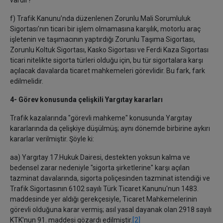
vardır?
f) Trafik Kanunu’nda düzenlenen Zorunlu Mali Sorumluluk
Sigortası’nın ticari bir işlem olmamasına karşılık, motorlu araç
işletenin ve taşımacının yaptırdığı Zorunlu Taşıma Sigortası,
Zorunlu Koltuk Sigortası, Kasko Sigortası ve Ferdi Kaza Sigortası
ticari nitelikte sigorta türleri olduğu için, bu tür sigortalara karşı
açılacak davalarda ticaret mahkemeleri görevlidir. Bu fark, fark
edilmelidir.
4- Görev konusunda çelişkili Yargıtay kararları
Trafik kazalarında "görevli mahkeme" konusunda Yargıtay
kararlarında da çelişkiye düşülmüş; aynı dönemde birbirine aykırı
kararlar verilmiştir. Şöyle ki:
aa) Yargıtay 17.Hukuk Dairesi, destekten yoksun kalma ve
bedensel zarar nedeniyle "sigorta şirketlerine" karşı açılan
tazminat davalarında, sigorta poliçesinden tazminat istendiği ve
Trafik Sigortasının 6102 sayılı Türk Ticaret Kanunu'nun 1483.
maddesinde yer aldığı gerekçesiyle, Ticaret Mahkemelerinin
görevli olduğuna karar vermiş; asıl yasal dayanak olan 2918 sayılı
KTK'nun 91. maddesi gözardı edilmiştir.
[2]