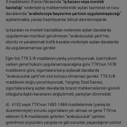
3.maddesinin 3’üncü fıkrasında “
İş kazası veya meslek
hastalığı
” nedeniyle iş mahkemelerinde açılan tazminat ve rücu
davalarında “
arabulucuya başvurma şartının uygulanmayacağı
”
açıklanmakla, yasayı hazırlayanlar bilinçli davranmışlardır.
İş kazaları ve meslek hastalıkları nedeniyle açılan davalarda
uygulanması mümkün görülmeyen “arabuluculuk şartı”nın,
ölümlü ve yaralanmalı trafik kazaları nedeniyle açılan davalarda
da uygulanamaması gerekir.
Eğer biz TTK 5/A maddesini yanlış yorumluyorsak, özel hüküm
varken genel hüküm uygulanamayacağına göre TTK’nun 1478.
maddesine göre, sigortalara karşı açılacak davalarda
“arabuluculuk şartı”nın söz konusu olmaması gerekir. TTK 5/A
maddesini doğru yorumluyorsak, Yargıtay Özel Dairesi,
sigortalara karşı açılan davalarda ticaret mahkemelerinin görevli
olduğuna ilişkin kararlarını değiştirmeli; yanlıştan dönmelidir.
d) 6102 sayılı TTK’nun 1483-1484.maddelerinde (yanlış bir
düzenlemeyle) zorunlu sigortaların yer alması ve gene TTK’na
eklenen 5/A maddesiyle getirilen “arabuluculuk” şartının
getirilmesi yüzünden yargıda ne gibi sorunlar yaşandığının somut