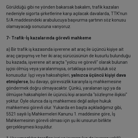
Görüldüğü gibi ne yönden bakarsak bakalım, trafik kazaları
nedeniyle sigorta şirketlerine karşı açılacak davalarda, TTK’nun
5/A maddesindeki arabulucuya başvurma şartının söz konusu
olamayacağı sonucuna varıyoruz.
7- Trafik-İş kazalarında görevli mahkeme
a) Bir trafik iş kazasında işverene ait araç ile üçüncü kişiye ait
araç çarpışmış ve her iki araç sürücüsünün de kusurlu bulunduğu
bu kazada, işverene ait araçta "yolcu ve görevli" olarak bulunan
işçisi ölmüş veya yaralanmışsa, ortaklaşa sorumluluk söz
konusudur. İşçi veya haksahipleri,
yalnızca üçüncü kişiyi dava
etmişlerse
, bu davayı, görevsizlik kararıyla iş mahkemesine
göndermek doğru olmayacaktır. Çünkü, yaralanan işçi ya da
ölmüşse haksahipleri ile üçüncü kişi arasında "sözleşme ilişkisi"
yoktur. Öyle olunca da iş mahkemesi değil asliye hukuk
mahkemesi görevli olur. Yukarda en başta açıkladığımız gibi,
5521 sayılı İş Mahkemeleri Kanunu 1. maddesine göre, İş
Mahkemesinin görevli olması için şu iki unsurun birlikte
gerçekleşmesi koşuldur.