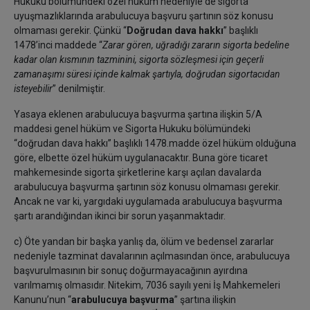
Hukuku bölümündeki özel hüküm nedeniyle de sigorta
uyuşmazlıklarında arabulucuya başvuru şartının söz konusu
olmaması gerekir. Çünkü “
Doğrudan dava hakkı
” başlıklı
1478’inci maddede “
Zarar gören, uğradığı zararın sigorta bedeline
kadar olan kısmının tazminini, sigorta sözleşmesi için geçerli
zamanaşımı süresi içinde kalmak şartıyla, doğrudan sigortacıdan
isteyebilir
” denilmiştir.
Yasaya eklenen arabulucuya başvurma şartına ilişkin 5/A
maddesi genel hüküm ve Sigorta Hukuku bölümündeki
“doğrudan dava hakkı” başlıklı 1478.madde özel hüküm olduğuna
göre, elbette özel hüküm uygulanacaktır. Buna göre ticaret
mahkemesinde sigorta şirketlerine karşı açılan davalarda
arabulucuya başvurma şartının söz konusu olmaması gerekir.
Ancak ne var ki, yargıdaki uygulamada arabulucuya başvurma
şartı arandığından ikinci bir sorun yaşanmaktadır.
c) Öte yandan bir başka yanlış da, ölüm ve bedensel zararlar
nedeniyle tazminat davalarının açılmasından önce, arabulucuya
başvurulmasının bir sonuç doğurmayacağının ayırdına
varılmamış olmasıdır. Nitekim, 7036 sayılı yeni İş Mahkemeleri
Kanunu’nun “
arabulucuya başvurma
” şartına ilişkin