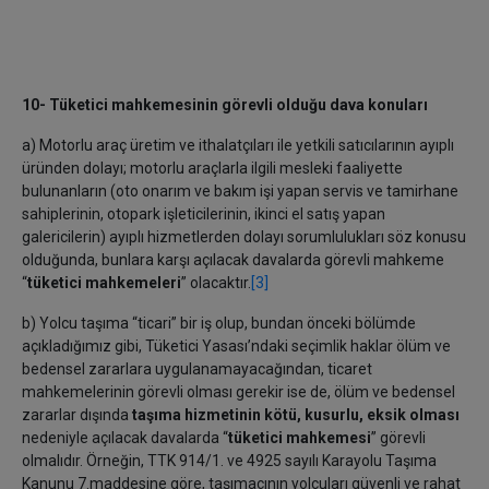
10- Tüketici mahkemesinin görevli olduğu dava konuları
a) Motorlu araç üretim ve ithalatçıları ile yetkili satıcılarının ayıplı
üründen dolayı; motorlu araçlarla ilgili mesleki faaliyette
bulunanların (oto onarım ve bakım işi yapan servis ve tamirhane
sahiplerinin, otopark işleticilerinin, ikinci el satış yapan
galericilerin) ayıplı hizmetlerden dolayı sorumlulukları söz konusu
olduğunda, bunlara karşı açılacak davalarda görevli mahkeme
“
tüketici mahkemeleri
” olacaktır.
[3]
b) Yolcu taşıma “ticari” bir iş olup, bundan önceki bölümde
açıkladığımız gibi, Tüketici Yasası’ndaki seçimlik haklar ölüm ve
bedensel zararlara uygulanamayacağından, ticaret
mahkemelerinin görevli olması gerekir ise de, ölüm ve bedensel
zararlar dışında
taşıma hizmetinin kötü, kusurlu, eksik olması
nedeniyle açılacak davalarda “
tüketici mahkemesi
” görevli
olmalıdır. Örneğin, TTK 914/1. ve 4925 sayılı Karayolu Taşıma
Kanunu 7.maddesine göre, taşımacının yolcuları güvenli ve rahat