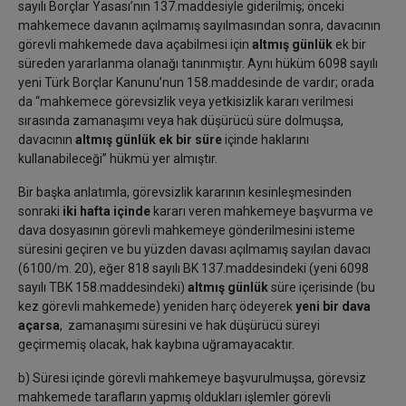
sayılı Borçlar Yasası’nın 137.maddesiyle giderilmiş; önceki
mahkemece davanın açılmamış sayılmasından sonra, davacının
görevli mahkemede dava açabilmesi için
altmış günlük
ek bir
süreden yararlanma olanağı tanınmıştır. Aynı hüküm 6098 sayılı
yeni Türk Borçlar Kanunu’nun 158.maddesinde de vardır; orada
da “mahkemece görevsizlik veya yetkisizlik kararı verilmesi
sırasında zamanaşımı veya hak düşürücü süre dolmuşsa,
davacının
altmış günlük
ek bir süre
içinde haklarını
kullanabileceği” hükmü yer almıştır.
Bir başka anlatımla, görevsizlik kararının kesinleşmesinden
sonraki
iki hafta içinde
kararı veren mahkemeye başvurma ve
dava dosyasının görevli mahkemeye gönderilmesini isteme
süresini geçiren ve bu yüzden davası açılmamış sayılan davacı
(6100/m. 20), eğer 818 sayılı BK 137.maddesindeki (yeni 6098
sayılı TBK 158.maddesindeki)
altmış günlük
süre içerisinde (bu
kez görevli mahkemede) yeniden harç ödeyerek
yeni bir dava
açarsa
, zamanaşımı süresini ve hak düşürücü süreyi
geçirmemiş olacak, hak kaybına uğramayacaktır.
b) Süresi içinde görevli mahkemeye başvurulmuşsa, görevsiz
mahkemede tarafların yapmış oldukları işlemler görevli