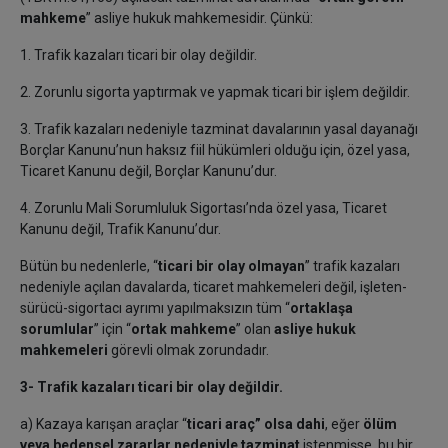
mahkeme
” asliye hukuk mahkemesidir. Çünkü:
1. Trafik kazaları ticari bir olay değildir.
2. Zorunlu sigorta yaptırmak ve yapmak ticari bir işlem değildir.
3. Trafik kazaları nedeniyle tazminat davalarının yasal dayanağı
Borçlar Kanunu’nun haksız fiil hükümleri olduğu için, özel yasa,
Ticaret Kanunu değil, Borçlar Kanunu’dur.
4. Zorunlu Mali Sorumluluk Sigortası’nda özel yasa, Ticaret
Kanunu değil, Trafik Kanunu’dur.
Bütün bu nedenlerle, “
ticari bir olay olmayan
” trafik kazaları
nedeniyle açılan davalarda, ticaret mahkemeleri değil, işleten-
sürücü-sigortacı ayrımı yapılmaksızın tüm “
ortaklaşa
sorumlular
” için “
ortak mahkeme
” olan
asliye hukuk
mahkemeleri
görevli olmak zorundadır.
3-
Trafik kazaları ticari bir olay değildir.
a) Kazaya karışan araçlar “
ticari araç” olsa dahi
, eğer
ölüm
veya bedensel zararlar nedeniyle tazminat
istenmişse, bu bir