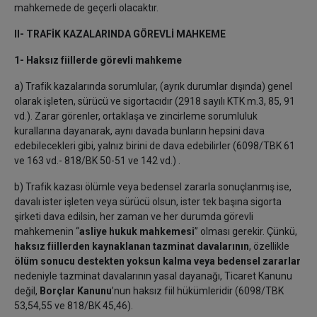
mahkemede de geçerli olacaktır.
II- TRAFİK KAZALARINDA GÖREVLİ MAHKEME
1- Haksız fiillerde görevli mahkeme
a)
Trafik kazalarında sorumlular, (ayrık durumlar dışında) genel
olarak işleten, sürücü ve sigortacıdır (2918 sayılı KTK m.3, 85, 91
vd.). Zarar görenler, ortaklaşa ve zincirleme sorumluluk
kurallarına dayanarak, aynı davada bunların hepsini dava
edebilecekleri gibi, yalnız birini de dava edebilirler (6098/TBK 61
ve 163 vd.- 818/BK 50-51 ve 142 vd.) .
b) Trafik kazası ölümle veya bedensel zararla sonuçlanmış ise,
davalı ister işleten veya sürücü olsun, ister tek başına sigorta
şirketi dava edilsin, her zaman ve her durumda görevli
mahkemenin “
asliye hukuk mahkemesi
” olması gerekir. Çünkü,
haksız fiillerden kaynaklanan tazminat davalarının
, özellikle
ölüm sonucu destekten yoksun kalma veya bedensel zararlar
nedeniyle tazminat davalarının yasal dayanağı, Ticaret Kanunu
değil,
Borçlar Kanunu
’nun haksız fiil hükümleridir (6098/TBK
53,54,55 ve 818/BK 45,46).