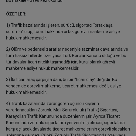
Bu makale 45998 kez okundu.
ÖZETLER:
1) Trafik kazalarında işleten, sürücü, sigortacı “ortaklaşa
sorumlu” olup, tümü hakkında ortak görevli mahkeme asliye
hukuk mahkemesidir.
2) Ölüm ve bedensel zararlar nedeniyle tazminat davalarında ve
tüm haksız fiillerde özel yasa Türk Borçlar Kanunu olduğu ve bu
tür davalar ticari nitelik taşımadığı için, kural olarak görevli
mahkeme asliye hukuk mahkemesidir.
3) İki ticari araç çarpışsa dahi, bu bir “ticari olay” değildir. Bu
yönden de görevli mahkeme, ticaret mahkemesi değil, asliye
hukuk mahkemesidir.
4) Trafik kazalarında zarar gören üçüncü kişilerin
yararlanacakları Zorunlu Mali Sorumluluk (Trafik) Sigortası,
Karayolları Trafik Kanunu’nda düzenlenmiştir. Ayrıca Ticaret
Kanunu’nda zorunlu sigortalara yer verilmiş olması, sigortalara
karşı açılacak davalarda ticaret mahkemelerinin görevli olacakları
anlamına gelmez. Çünkü Zorunlu Trafik Sigortasında özel yasa