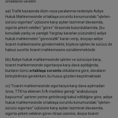
örneklerini verelim:
aa) Trafik kazasında ölüm veya yaralanma nedeniyle Asliye
Hukuk Mahkemesinde ortaklaşa sorumlu konumundaki “işleten-
sürücü-sigortacı” üçlüsüne karşı açılan tazminat davasında,
sigorta şirketi vekilleri “görev” itirazında bulunduklarında, (bu
konudaki yanlış ve yanılgılı Yargıtay kararları yüzünden) asliye
hukuk mahkemeleri “görevsizlik” kararı verip, dosyayı asliye
ticaret mahkemesine göndermekte; böylece işleten ile sürücü de
haksız surette ticaret mahkemesine sürüklenmektedir.
bb) Asliye hukuk mahkemesinde işleten ve sürücüye karşı,
ticaret mahkemesinde sigortacıya karşı dava açıldığında,
bunların tümü
ortaklaşa sorumlu
olduklarına göre, davaların
birleştirilmesi gerekirken, bu husus gözden kaçırılmaktadır.
cc) Ticaret mahkemesinde sigortacıya karşı dava açılmadan
önce, TTK’na eklenen 5/A maddesi gereği “arabulucuya
başvurma” şartının yerine getirileceği kabul edildiğine göre, asliye
hukuk mahkemesinde ortaklaşa sorumlu konumundaki “işleten-
sürücü-sigortacı” üçlüsüne karşı açılan tazminat davasında,
sigorta şirketi vekilinin görev itirazı üzerine, dosya ticaret