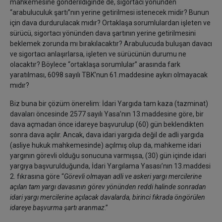
mahkemesine gönderildiğinde de, sigortacı yönünden
“arabuluculuk şartı”nın yerine getirilmesi istenecek midir? Bunun
için dava durdurulacak mıdır? Ortaklaşa sorumlulardan işleten ve
sürücü, sigortacı yönünden dava şartının yerine getirilmesini
beklemek zorunda mı bırakılacaktır? Arabulucuda buluşan davacı
ve sigortacı anlaşırlarsa, işleten ve sürücünün durumu ne
olacaktır? Böylece “ortaklaşa sorumlular” arasında fark
yaratılması, 6098 sayılı TBK’nun 61.maddesine aykırı olmayacak
mıdır?
Biz buna bir çözüm önerelim: İdari Yargıda tam kaza (tazminat)
davaları öncesinde 2577 sayılı Yasa’nın 13.maddesine göre, bir
dava açmadan önce idareye başvurulup (60) gün beklendikten
sonra dava açılır. Ancak, dava idari yargıda değil de adli yargıda
(asliye hukuk mahkemesinde) açılmış olup da, mahkeme idari
yargının görevli olduğu sonucuna varmışsa, (30) gün içinde idari
yargıya başvurulduğunda, İdari Yargılama Yasası’nın 13.maddesi
2. fıkrasına göre “
Görevli olmayan adli ve askeri yargı mercilerine
açılan tam yargı davasının görev yönünden reddi halinde sonradan
idari yargı mercilerine açılacak davalarda, birinci fıkrada öngörülen
idareye başvurma şartı aranmaz
.”