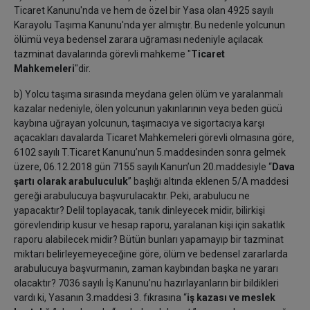
Ticaret Kanunu'nda ve hem de özel bir Yasa olan 4925 sayılı
Karayolu Taşıma Kanunu'nda yer almıştır. Bu nedenle yolcunun
ölümü veya bedensel zarara uğraması nedeniyle açılacak
tazminat davalarında görevli mahkeme "
Ticaret
Mahkemeleri
"dir.
b) Yolcu taşıma sırasında meydana gelen ölüm ve yaralanmalı
kazalar nedeniyle, ölen yolcunun yakınlarının veya beden gücü
kaybına uğrayan yolcunun, taşımacıya ve sigortacıya karşı
açacakları davalarda Ticaret Mahkemeleri görevli olmasına göre,
6102 sayılı T.Ticaret Kanunu’nun 5.maddesinden sonra gelmek
üzere, 06.12.2018 gün 7155 sayılı Kanun’un 20.maddesiyle “
Dava
şartı olarak arabuluculuk
” başlığı altında eklenen 5/A maddesi
gereği arabulucuya başvurulacaktır. Peki, arabulucu ne
yapacaktır? Delil toplayacak, tanık dinleyecek midir, bilirkişi
görevlendirip kusur ve hesap raporu, yaralanan kişi için sakatlık
raporu alabilecek midir? Bütün bunları yapamayıp bir tazminat
miktarı belirleyemeyeceğine göre, ölüm ve bedensel zararlarda
arabulucuya başvurmanın, zaman kaybından başka ne yararı
olacaktır? 7036 sayılı İş Kanunu’nu hazırlayanların bir bildikleri
vardı ki, Yasanın 3.maddesi 3. fıkrasına “
iş kazası ve meslek