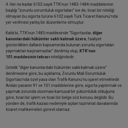
4. Her ne kadar 6102 sayılı TTK’nun 1483-1484 maddelerinin
başlığı “zorunlu sorumluluk sigortaları” ise de, ticari bir niteliği
olmayan bu sigorta türüne 6102 sayılı Türk Ticaret Kanunu’nda
yer verilmesi yanlış bir düzenleme olmuştur.
Kaldı ki, TTK’nun 1483.maddesinde “Sigortacılar,
diğer
kanunlardaki hükümler saklı kalmak üzere
, faaliyet
gösterdikleri dalların kapsamında bulunan zorunlu sigortaları
yapmaktan kaçınamazlar” denilmiş olup,
KTK’nun
101.maddesinin tekrarı
niteliğindedir.
Üstelik “diğer kanunlardaki hükümler saklı kalmak üzere”
denilmesine göre, bu açıklama, Zorunlu Mali Sorumluluk
Sigortası’nda özel yasa olan Trafik Kanunu’nu işaret etmektedir.
Anılan yasanın 91 ve 101.maddelerine göre, sigorta yaptırmak ve
yapmak zorunda olunması kamusal bir yükümlülük olduğuna
göre, ticari bir işlem ve ticari bir belge söz konusu değildir. Bu
yönden de, trafik kazası nedeniyle açılan tazminat davalarında
ticaret mahkemeleri görevli olamaz.