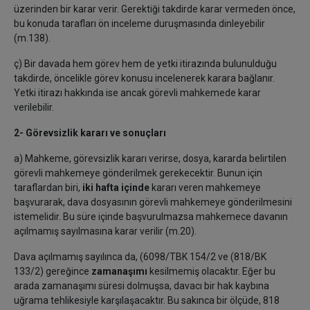
üzerinden bir karar verir. Gerektiği takdirde karar vermeden önce,
bu konuda tarafları ön inceleme duruşmasında dinleyebilir
(m.138).
ç) Bir davada hem görev hem de yetki itirazında bulunulduğu
takdirde, öncelikle görev konusu incelenerek karara bağlanır.
Yetki itirazı hakkında ise ancak görevli mahkemede karar
verilebilir.
2- Görevsizlik kararı ve sonuçları
a) Mahkeme, görevsizlik kararı verirse, dosya, kararda belirtilen
görevli mahkemeye gönderilmek gerekecektir. Bunun için
taraflardan biri,
iki hafta içinde
kararı veren mahkemeye
başvurarak, dava dosyasının görevli mahkemeye gönderilmesini
istemelidir. Bu süre içinde başvurulmazsa mahkemece davanın
açılmamış sayılmasına karar verilir (m.20).
Dava açılmamış sayılınca da, (6098/TBK 154/2 ve (818/BK
133/2) gereğince
zamanaşımı
kesilmemiş olacaktır. Eğer bu
arada zamanaşımı süresi dolmuşsa, davacı bir hak kaybına
uğrama tehlikesiyle karşılaşacaktır. Bu sakınca bir ölçüde, 818