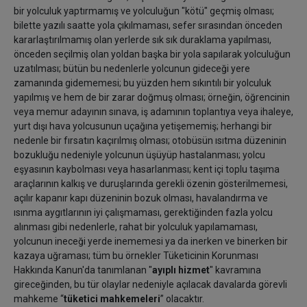
bir yolculuk yaptırmamış ve yolculuğun "kötü" geçmiş olması;
bilette yazılı saatte yola çıkılmaması, sefer sırasından önceden
kararlaştırılmamış olan yerlerde sık sık duraklama yapılması,
önceden seçilmiş olan yoldan başka bir yola sapılarak yolculuğun
uzatılması; bütün bu nedenlerle yolcunun gideceği yere
zamanında gidememesi; bu yüzden hem sıkıntılı bir yolculuk
yapılmış ve hem de bir zarar doğmuş olması; örneğin, öğrencinin
veya memur adayının sınava, iş adamının toplantıya veya ihaleye,
yurt dışı hava yolcusunun uçağına yetişememiş; herhangi bir
nedenle bir fırsatın kaçırılmış olması; otobüsün ısıtma düzeninin
bozukluğu nedeniyle yolcunun üşüyüp hastalanması; yolcu
eşyasının kaybolması veya hasarlanması; kent içi toplu taşıma
araçlarının kalkış ve duruşlarında gerekli özenin gösterilmemesi,
açılır kapanır kapı düzeninin bozuk olması, havalandırma ve
ısınma aygıtlarının iyi çalışmaması, gerektiğinden fazla yolcu
alınması gibi nedenlerle, rahat bir yolculuk yapılamaması,
yolcunun ineceği yerde inememesi ya da inerken ve binerken bir
kazaya uğraması; tüm bu örnekler Tüketicinin Korunması
Hakkında Kanun'da tanımlanan "
ayıplı hizmet
" kavramına
gireceğinden, bu tür olaylar nedeniyle açılacak davalarda görevli
mahkeme “
tüketici mahkemeleri
” olacaktır.