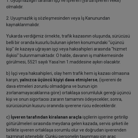
1. Uyuşmazlığın tarafları işçi ve işveren (ya da işveren vekili)
olmalıdır.
2. Uyuşmazlık iş sözleşmesinden veya İş Kanunundan
kaynaklanmalıdır.
Yukarda verdiğimiz örnekte, trafik kazasının oluşunda, sürücüsü
belli bir oranda kusurlu bulunan işleten konumundaki "üçüncü
kişi" ile kazaya uğrayan işçi veya haksahipleri arasında "hizmet
ilişkisi" bulunmamaktadır. O halde, davanın iş mahkemesinde
görülmesi, 5521 sayılı Yasa'nın 1.maddesine aykırı olacaktır.
b) İşçi veya haksahipleri, olay hem trafik hem iş kazası olmasına
karşın,
yalnızca üçüncü kişiyi dava etmişlerse
, (işvereni de
dava etmeleri zorunlu olmadığına ve bunun için
zorlanamayacaklarına göre) ortaklaşa sorumluluk gereği üçüncü
kişi ve onun sigortacısı zararın tamamını ödeyecekler; sonra,
sürücüsünün kusuru oranında işverene rücu edeceklerdir.
c)
İşveren tarafından kiralanan araçla
işçilerin işyerine getirilip
götürülmeleri sırasında meydana gelen kazada, servis şirketi ile
birlikte işveren ortaklaşa sorumlu olur ve doğrudan işverenden
tazminat istenebilir. Çünkü personelin taşınması için araç