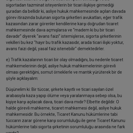
sigortadan tazminat isteyenlerin bir ticari ilişkiye girmediği
şuradan da bellidir ki, asliye hukuk mahkemesinde açılan davada
görev itirazında bulunan sigorta şirketleri avukatları, eğer trafik
kazasından zarar görenler kendilerine karşı doğrudan ticaret
mahkemesinde dava açmışlarsa ve “madem ki bu bir ticari
davadır” diyerek “avans faizi” istemişlerse, sigorta şirketlerinin
vekilleri bu kez "hayır bu trafik kazasıdır, arada ticari ilişki yoktur,
avans faizi değil, yasal faiz istenebilir" demektedirler.
e) Trafik kazalarının ticari bir olay olmadığını, bu nedenle ticaret
mahkemelerinin değil, asliye hukuk mahkemelerinin görevli
olması gerektiğini, somut örneklerle ve mantık yürüterek bir de
şöyle açıklayalım:
Düşünelim ki: Bir tüccar, şirkete kayıtlı ve ticari sayılan özel
arabasıyla kaza yapıp ölüme veya yaralanmaya sebep olsa, bu
kişiye karşı açılacak dava, ticari dava mıdır? Elbette değildir. O
halde görevli mahkeme, ticaret mahkemesi değil, asliye hukuk
mahkemesidir. Bu örnekte, Ticaret Kanunu hükümlerine tabi
tüccarın zarar görene karşı sorumluluğu ile gene Ticaret Kanunu
hükümlerine tabi sigorta şirketinin sorumluluğu arasında ne fark