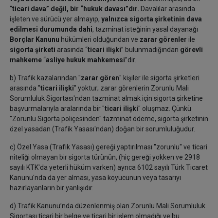
“
ticari dava” değil, bir “hukuk davası”dır.
Davalılar arasında
işleten ve sürücü yer almayıp,
yalnızca sigorta şirketinin dava
edilmesi durumunda dahi
, tazminat isteğinin yasal dayanağı
Borçlar Kanunu
hükümleri olduğundan ve
zarar görenler
ile
sigorta şirketi
arasında “
ticari ilişki
” bulunmadığından
görevli
mahkeme
“
asliye hukuk mahkemesi
”dir.
b) Trafik kazalarından "
zarar gören
" kişiler ile sigorta şirketleri
arasında "
ticari ilişki
" yoktur; zarar görenlerin Zorunlu Mali
Sorumluluk Sigortası'ndan tazminat almak için sigorta şirketine
başvurmalarıyla aralarında bir "
ticari ilişki
" oluşmaz. Çünkü
"Zorunlu Sigorta poliçesinden" tazminat ödeme, sigorta şirketinin
özel yasadan (Trafik Yasası'ndan) doğan bir sorumluluğudur.
c) Özel Yasa (Trafik Yasası) gereği yaptırılması "zorunlu" ve ticari
niteliği olmayan bir sigorta türünün, (hiç gereği yokken ve 2918
sayılı KTK'da yeterli hüküm varken) ayrıca 6102 sayılı Türk Ticaret
Kanunu'nda da yer alması, yasa koyucunun veya tasarıyı
hazırlayanların bir yanlışıdır.
d) Trafik Kanunu’nda düzenlenmiş olan Zorunlu Mali Sorumluluk
Sigortası ticari bir belge ve ticari bir işlem olmadığı ve bu