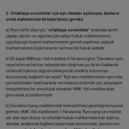
2- Ortaklaşa sorumlular için ayrı davalar açılmışsa, bunların
ortak mahkemede birleştirilmesi gerekir.
a) Aynı trafik olayı için, “
ortaklaşa sorumlular
” arasında ayrım
yapılıp, işleten ve sigortacı için asliye hukuk mahkemesinin,
sigortacı için ticaret mahkemesinin görevli sayılması, yüksek
mahkemelerin böyle kararlar vermesi bir hukuk ayıbıdır.
6100 sayılı HMK’nun 166.maddesi 4.fıkrasına göre “Davaların aynı
veya birbirine benzer sebeplerden doğması ya da biri hakkında
verilecek hükmün diğerini etkileyecek nitelikte bulunması
durumunda, bağlantı var sayılır.” Ayrı ayrı mahkemelerin aynı olay
için birbirinden farklı kararlar vermelerini önlemek için, dosyaların
birleştirilmesi bir zorunluluk olmalıdır. HMK 166.maddesi bize
göre eksik düzenlenmiştir.
b) Davaların hangi mahkemede birleştirilmesi gerektiği konusuna
gelince: HMK 166.maddesinin 1.fıkrasında “Aynı yargı çevresinde
yer alan aynı düzey ve sıfattaki hukuk mahkemelerinde açılmış
davalar, aralarında bağlantı bulunması durumunda, davanın her