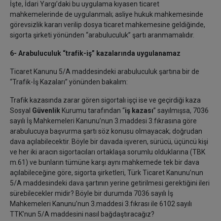
İşte, İdari Yargı’daki bu uygulama kıyasen ticaret
mahkemelerinde de uygulanmalı; asliye hukuk mahkemesinde
görevsizlik kararı verilip dosya ticaret mahkemesine geldiğinde,
sigorta şirketi yönünden “arabuluculuk” şartı aranmamalıdır.
6- Arabuluculuk “trafik-iş” kazalarında uygulanamaz
Ticaret Kanunu 5/A maddesindeki arabuluculuk şartına bir de
“Trafik-İş Kazaları” yönünden bakalım:
Trafik kazasında zarar gören sigortalı işçi ise ve geçirdiği kaza
Sosyal
Güvenlik
Kurumu tarafından “
iş kazası
” sayılmışsa, 7036
sayılı İş Mahkemeleri Kanunu’nun 3.maddesi 3.fıkrasına göre
arabulucuya başvurma şartı söz konusu olmayacak; doğrudan
dava açılabilecektir. Böyle bir davada işveren, sürücü, üçüncü kişi
ve her iki aracın sigortacıları ortaklaşa sorumlu olduklarına (TBK
m.61) ve bunların tümüne karşı aynı mahkemede tek bir dava
açılabileceğine göre, sigorta şirketleri, Türk Ticaret Kanunu’nun
5/A maddesindeki dava şartının yerine getirilmesi gerektiğini ileri
sürebilecekler midir? Böyle bir durumda 7036 sayılı İş
Mahkemeleri Kanunu’nun 3.maddesi 3.fıkrası ile 6102 sayılı
TTK’nun 5/A maddesini nasıl bağdaştıracağız?