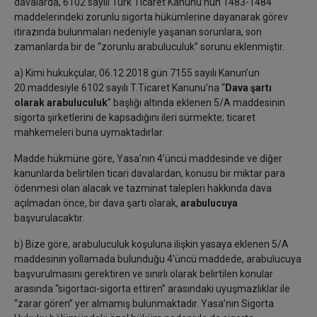
davalarda, 6102 sayılı Türk Ticaret Kanunu’nun 1483-1484
maddelerindeki zorunlu sigorta hükümlerine dayanarak görev
itirazında bulunmaları nedeniyle yaşanan sorunlara, son
zamanlarda bir de “zorunlu arabuluculuk” sorunu eklenmiştir.
a) Kimi hukukçular, 06.12.2018 gün 7155 sayılı Kanun’un
20.maddesiyle 6102 sayılı T.Ticaret Kanunu’na “
Dava şartı
olarak arabuluculuk
” başlığı altında eklenen 5/A maddesinin
sigorta şirketlerini de kapsadığını ileri sürmekte; ticaret
mahkemeleri buna uymaktadırlar.
Madde hükmüne göre, Yasa’nın 4’üncü maddesinde ve diğer
kanunlarda belirtilen ticari davalardan, konusu bir miktar para
ödenmesi olan alacak ve tazminat talepleri hakkında dava
açılmadan önce, bir dava şartı olarak,
arabulucuya
başvurulacaktır.
b) Bize göre, arabuluculuk koşuluna ilişkin yasaya eklenen 5/A
maddesinin yollamada bulunduğu 4’üncü maddede, arabulucuya
başvurulmasını gerektiren ve sınırlı olarak belirtilen konular
arasında “sigortacı-sigorta ettiren” arasındaki uyuşmazlıklar ile
“zarar gören” yer almamış bulunmaktadır. Yasa’nın Sigorta