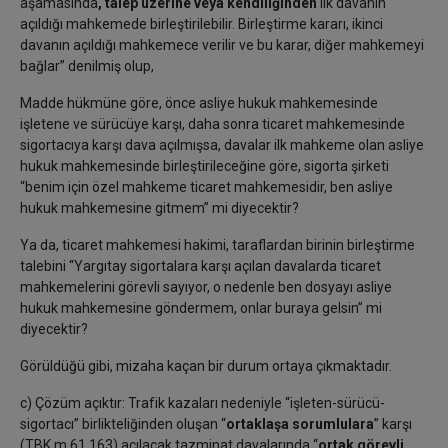
aşamasında
, talep üzerine veya kendiliğinden
ilk davanın
açıldığı mahkemede birleştirilebilir. Birleştirme kararı, ikinci
davanın açıldığı mahkemece verilir ve bu karar, diğer mahkemeyi
bağlar” denilmiş olup,
Madde hükmüne göre, önce asliye hukuk mahkemesinde
işletene ve sürücüye karşı, daha sonra ticaret mahkemesinde
sigortacıya karşı dava açılmışsa, davalar ilk mahkeme olan asliye
hukuk mahkemesinde birleştirileceğine göre, sigorta şirketi
“benim için özel mahkeme ticaret mahkemesidir, ben asliye
hukuk mahkemesine gitmem” mi diyecektir?
Ya da, ticaret mahkemesi hakimi, taraflardan birinin birleştirme
talebini “Yargıtay sigortalara karşı açılan davalarda ticaret
mahkemelerini görevli sayıyor, o nedenle ben dosyayı asliye
hukuk mahkemesine göndermem, onlar buraya gelsin” mi
diyecektir?
Görüldüğü gibi, mizaha kaçan bir durum ortaya çıkmaktadır.
c) Çözüm açıktır: Trafik kazaları nedeniyle “işleten-sürücü-
sigortacı” birlikteliğinden oluşan “
ortaklaşa sorumlulara
” karşı
(TBK m.61,163) açılacak tazminat davalarında “
ortak görevli