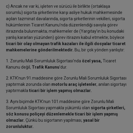
c) Ancak ne var ki, işleten ve sürücü ile birlikte (ortaklaşa
sorumlu) sigorta şirketlerine karşı asliye hukuk mahkemesinde
açılan tazminat davalarında, sigorta şirketlerinin vekilleri, sigorta
hükümlerinin Ticaret Kanunu’nda düzenlendiği savıyla görev
itirazında bulunmakta; mahkemeler de (Yargıtay’ın bu konudaki
yanlış kararları yüzünden) görev itirazını kabul etmekte; böylece
ticari bir olay olmayan trafik kazaları
ile ilgili dosyalar ticaret
mahkemelerine gönderilmektedir.
Bu, bir çok yönden yanlıştır:
1. Zorunlu Mali Sorumluluk Sigortası’nda
özel yasa,
Ticaret
Kanunu değil,
Trafik Kanunu
’dur.
2. KTK’nun 91.maddesine göre Zorunlu Mali Sorumluluk Sigortası
yaptırmak zorunda olan
motorlu araç işletenler
, anılan sigortayı
yaptırmakla
ticari bir işlem yapmış olmazlar.
3. Aynı biçimde KTK’nun 101.maddesine göre Zorunlu Mali
Sorumluluk Sigortası yapmakla yükümlü olan
sigorta şirketleri,
söz konusu poliçeyi düzenlemekle ticari bir işlem yapmış
olmazlar.
Çünkü bu sigortanın yapılması,
yasal bir
zorunluluktur.