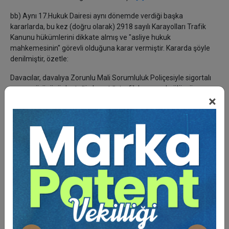
bb) Aynı 17.Hukuk Dairesi aynı dönemde verdiği başka
kararlarda, bu kez (doğru olarak) 2918 sayılı Karayolları Trafik
Kanunu hükümlerini dikkate almış ve "asliye hukuk
mahkemesinin" görevli olduğuna karar vermiştir. Kararda şöyle
denilmiştir, özetle:
Davacılar, davalıya Zorunlu Mali Sorumluluk Poliçesiyle sigortalı
aracın sürücüsü desteğin karıştığı trafik kazasında ölümü
×
nedeniyle BK.'nun 53.maddesi gereğince destekten yoksun
kalma tazminatı istemişlerdir. Davacılarla davalı Zorunlu Mali
Sorumluluk Sigortacısı arasında ticari ilişki bulunmadığı gibi, 2918
sayılı Karayolları Trafik Kanunun araç işleticisinin bağlı bulunduğu
teşebbüs sahibinin hukuki sorumluluğunu düzenleyen
85.maddesi gereği, motorlu araçların işletilme tehlikesine karşı
zarar gören 3. şahısları korumak amacıyla getirilmiş olan bu yasal
düzenleme davaya dayanak gösterilerek işbu dava açılmış
olduğuna, davanın desteğin ölümüyle sonuçlanan kazadan
kaynaklanan tazminat davası oluşuna göre Asliye Hukuk
Mahkemesi görevlidir.
(17.HD.27.06.2013, E.2013/10280 K.2013/10151)