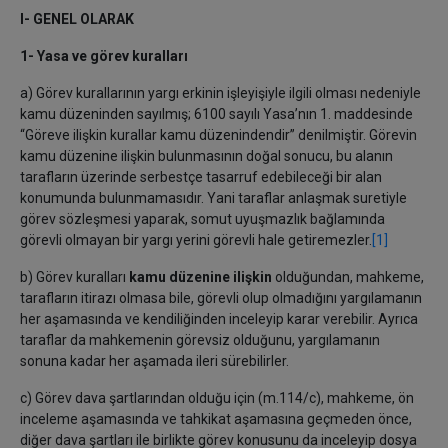
I- GENEL OLARAK
1- Yasa ve görev kuralları
a) Görev kurallarının yargı erkinin işleyişiyle ilgili olması nedeniyle
kamu düzeninden sayılmış; 6100 sayılı Yasa’nın 1. maddesinde
“Göreve ilişkin kurallar kamu düzenindendir” denilmiştir. Görevin
kamu düzenine ilişkin bulunmasının doğal sonucu, bu alanın
tarafların üzerinde serbestçe tasarruf edebileceği bir alan
konumunda bulunmamasıdır. Yani taraflar anlaşmak suretiyle
görev sözleşmesi yaparak, somut uyuşmazlık bağlamında
görevli olmayan bir yargı yerini görevli hale getiremezler.
[1]
b) Görev kuralları
kamu düzenine ilişkin
olduğundan, mahkeme,
tarafların itirazı olmasa bile, görevli olup olmadığını yargılamanın
her aşamasında ve kendiliğinden inceleyip karar verebilir. Ayrıca
taraflar da mahkemenin görevsiz olduğunu, yargılamanın
sonuna kadar her aşamada ileri sürebilirler.
c) Görev dava şartlarından olduğu için (m.114/c), mahkeme, ön
inceleme aşamasında ve tahkikat aşamasına geçmeden önce,
diğer dava şartları ile birlikte görev konusunu da inceleyip dosya