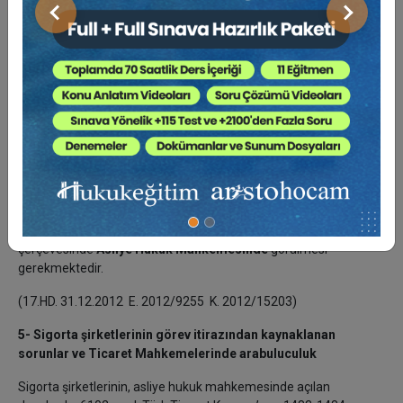
Önceki
Sonraki
Gene Trafik Sigortasından tazminat isteklerinde, "asliye hukuk
mahkemesinin" görevli olduğuna ilişkin kararın gerekçesinde
şöyle denilmiştir.
Dava, davalı şirkete Trafik (ZMSS) Sigortalı araç ile davacı şirkete
ait aracın karıştığı kaza nedeniyle uğranılan maddi zararın poliçe
ile sınırlı olarak tahsili istemine ilişkindir. Somut olayda
uyuşmazlık davacı ve davalı şirket Ticaret Kanunu poliçesi yahut
ticari ilişkiden değil, davacının işleteni olduğu araç ile davalıya
sigortalı aracın karıştığı maddi hasarlı
trafik kazasından
kaynaklanmaktadır. Bu haliyle uyuşmazlığın
haksız fiile dayalı
alacak davası olduğu anlaşıldığından, davanın genel hükümler
çerçevesinde
Asliye Hukuk Mahkemesinde
görülmesi
gerekmektedir.
(17.HD. 31.12.2012 E. 2012/9255 K. 2012/15203)
5- Sigorta şirketlerinin görev itirazından kaynaklanan
sorunlar ve Ticaret Mahkemelerinde arabuluculuk
Sigorta şirketlerinin, asliye hukuk mahkemesinde açılan