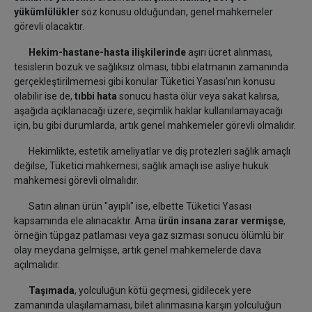
yükümlülükler
söz konusu olduğundan, genel mahkemeler
görevli olacaktır.
Hekim-hastane-hasta ilişkilerinde
aşırı ücret alınması,
tesislerin bozuk ve sağlıksız olması, tıbbi elatmanın zamanında
gerçekleştirilmemesi gibi konular Tüketici Yasası'nın konusu
olabilir ise de,
tıbbi hata
sonucu hasta ölür veya sakat kalırsa,
aşağıda açıklanacağı üzere, seçimlik haklar kullanılamayacağı
için, bu gibi durumlarda, artık genel mahkemeler görevli olmalıdır.
Hekimlikte, estetik ameliyatlar ve diş protezleri sağlık amaçlı
değilse, Tüketici mahkemesi; sağlık amaçlı ise asliye hukuk
mahkemesi görevli olmalıdır.
Satın alınan ürün "ayıplı" ise, elbette Tüketici Yasası
kapsamında ele alınacaktır. Ama
ürün insana zarar vermişse
,
örneğin tüpgaz patlaması veya gaz sızması sonucu ölümlü bir
olay meydana gelmişse, artık genel mahkemelerde dava
açılmalıdır.
Taşımada
, yolculuğun kötü geçmesi, gidilecek yere
zamanında ulaşılamaması, bilet alınmasına karşın yolculuğun