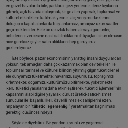
en güzel havalarda bile, parklara, gezi yerlerine, deniz kıyılarına
gitmek, açık havada dolaşmak, kır gezileri yapmak, toplumsal ve
kültürel etkinliklere katılmak yerine, alış veriş merkezlerine
doluşup o kapalı alanlarda boş, anlamsız, amaçsız uzun saatler
geçirmektedirler. Hele bir ucuzluk haberi almaya görsünler,
birbirlerini ezercesine nasıl saldırdıklarını, ihtiyaçları olsun olmasın
nice gereksiz şeyler satın aldıklarını hep görüyoruz,
gözlemliyoruz.
İşte böylece, pazar ekonomisinin yarattığı insani duygulardan
yoksun, tek amaçları daha çok kazanmak olan dev tekeller ile
toplumsal, tarihsel ve kültürel bilincini yitirmiş çılgın tüketiciler el
ele dünyamızı tüketmekte; havamızı, suyumuzu, toprağımızı
kirletmekte; doğamızı, kültürümüzü bitirmekte, yoketmekte
iken, tüketici yasalarını daha etkinleştirerek, tüketici işlemleri"nin
kapsamını alabildiğine yayarak, dürüst üretici-satıcı-hizmet
sunucular ile başarılı, ilkeli, özverili meslek sahiplerini ezen,
hırpalayan bir "
tüketici egemenliği
" yaratmaktan kaçınılması
gerektiği düşüncesindeyiz.
Şöyle de diyebiliriz: Bir yandan zorunlu ve yaşamsal