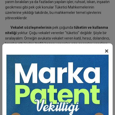
yarım bırakılan ya da fazladan yapılan işler, ruhsat, iskan, inşaatın
gecikmesi gibi pek çok konular Tüketici Mahkemelerinin
üzerlerine yıkıldığı takdirde, bu mahkemeler temel işlevlerini
yitireceklerdir.
Vekalet sözleşmelerinin
pek çoğunda
tüketim ve kullanma
niteliği
yoktur. Çoğu vekalet verenler "tüketici" değildir. Şöyle bir
sıralayalım: Örneğin avukata vekalet veren katil, hırsız, dolandırıcı,
kaçakçı gibi kişiler; trafik kazası yapanlar, ırza geçenler, yasalara
×
aykırı iş yapanlar "tüketici" midirler? Miras kavgasına giren
mirasçılar, taşınmazlarla ilgili çeşitli sorunları olan mülk sahipleri,
boşanmak isteyen eşler, ad ve ünvan değiştirmek, yaş
düzeltmek, babalık, velayet, vesayet davası açtırmak isteyenler,
çeşitli haksız eylemlerden zarar görenler ve daha nice
anlaşmazlık ve uyuşmazlıklar için dava açtırmak üzere
avukatlara vekalet veren kişiler "tüketici" mi sayılacaklar? Bütün
bu saydıklarımız, vekalet verdikleri avukatla anlaşmazlığa
düştüklerinde Tüketici Mahkemesinde mi dava açacaklar ?
Elbette hayır.