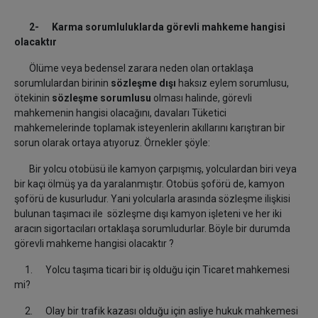
2- Karma sorumluluklarda görevli mahkeme hangisi
olacaktır
Ölüme veya bedensel zarara neden olan ortaklaşa
sorumlulardan birinin
sözleşme dışı
haksız eylem sorumlusu,
ötekinin
sözleşme sorumlusu
olması halinde, görevli
mahkemenin hangisi olacağını, davaları Tüketici
mahkemelerinde toplamak isteyenlerin akıllarını karıştıran bir
sorun olarak ortaya atıyoruz. Örnekler şöyle:
Bir yolcu otobüsü ile kamyon çarpışmış, yolculardan biri veya
bir kaçı ölmüş ya da yaralanmıştır. Otobüs şoförü de, kamyon
şoförü de kusurludur. Yani yolcularla arasında sözleşme ilişkisi
bulunan taşımacı ile sözleşme dışı kamyon işleteni ve her iki
aracın sigortacıları ortaklaşa sorumludurlar. Böyle bir durumda
görevli mahkeme hangisi olacaktır ?
1. Yolcu taşıma ticari bir iş olduğu için Ticaret mahkemesi
mi?
2. Olay bir trafik kazası olduğu için asliye hukuk mahkemesi