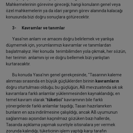
Mahkemelerinin görevine gireceği; hangi konuların genel veya
özel mahkemelerin ya da idari yargının görev alanında kalacağı
konusunda bizi doğru sonuçlara götürecektir.
3- Kavramlar ve tanımlar
Yasa'nın anlam ve amacını doğru belirlemek ve yanlışa
düşmemek için, yorumlarımızı kavramlar ve tanımlardan
başlatmalıyız. Her konuda terimbilimden yola çıkmak, her sözün,
her terimin anlamını iyi ve doğru bellemek bizi yanlıştan
kurtaracaktır.
Bu konuda Yasa'nın genel gerekçesinde, "Tasarının kaleme
alınması sırasında en büyük güçlüklerden birinin
kavramların
doğru oturtulması olduğu; bu güçlüğün, AB mevzuatında sık sık
kavramlara farklı anlamlar yüklenmesinden kaynaklandığı; en
temel kavram olarak "
tüketici
" kavramının bile farklı
yönergelerde farklı anlamlar taşıdığı; Tasarı hazırlanırken
bunların en aza indirilmesine çalışıldığı, ancak AB uyumunun
sağlanması açısından kaçınılmaz gözüken bazı hallerde,
Tasarıda açıklama yapmak suretiyle istisnalara yer vermek
zorunda kalındığı; tüketicinin işlem yaptığı karşı tarafın