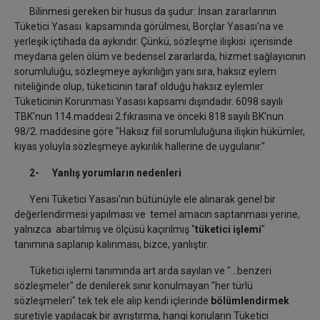
Bilinmesi gereken bir husus da şudur: İnsan zararlarının
Tüketici Yasası kapsamında görülmesi, Borçlar Yasası'na ve
yerleşik içtihada da aykırıdır. Çünkü, sözleşme ilişkisi içerisinde
meydana gelen ölüm ve bedensel zararlarda, hizmet sağlayıcının
sorumluluğu, sözleşmeye aykırılığın yanı sıra, haksız eylem
niteliğinde olup, tüketicinin taraf olduğu haksız eylemler
Tüketicinin Korunması Yasası kapsamı dışındadır. 6098 sayılı
TBK'nun 114.maddesi 2.fıkrasına ve önceki 818 sayılı BK'nun
98/2. maddesine göre "Haksız fiil sorumluluğuna ilişkin hükümler,
kıyas yoluyla sözleşmeye aykırılık hallerine de uygulanır."
2- Yanlış yorumların nedenleri
Yeni Tüketici Yasası'nın bütünüyle ele alınarak genel bir
değerlendirmesi yapılması ve temel amacın saptanması yerine,
yalnızca abartılmış ve ölçüsü kaçırılmış "
tüketici işlemi
"
tanımına saplanıp kalınması, bizce, yanlıştır.
Tüketici işlemi tanımında art arda sayılan ve "...benzeri
sözleşmeler" de denilerek sınır konulmayan "her türlü
sözleşmeleri" tek tek ele alıp kendi içlerinde
bölümlendirmek
suretiyle yapılacak bir ayrıştırma, hangi konuların Tüketici