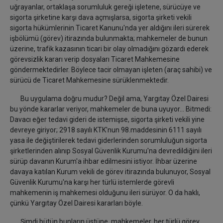
uğrayanlar, ortaklaşa sorumluluk gereği işletene, sürücüye ve
sigorta şirketine karşı dava açmışlarsa, sigorta şirketi vekili
sigorta hükümlerinin Ticaret Kanunu'nda yer aldığını ileri sürerek
işbölümü (görev) itirazında bulunmakta; mahkemeler de bunun
üzerine, trafik kazasının ticari bir olay olmadığını gözardı ederek
görevsizlik kararı verip dosyaları Ticaret Mahkemesine
göndermektedirler. Böylece tacir olmayan işleten (araç sahibi) ve
sürücü de Ticaret Mahkemesine sürüklenmektedir.
Bu uygulama doğru mudur? Değil ama, Yargıtay Özel Dairesi
bu yönde kararlar veriyor, mahkemeler de buna uyuyor... Bitmedi:
Davacı eğer tedavi gideri de istemişse, sigorta şirketi vekili yine
devreye giriyor; 2918 sayılı KTK'nun 98.maddesinin 6111 sayılı
yasa ile değiştirilerek tedavi giderlerinden sorumluluğun sigorta
şirketlerinden alınıp Sosyal Güvenlik Kurumu'na devredildiğini ileri
sürüp davanın Kurum'a ihbar edilmesini istiyor. İhbar üzerine
davaya katılan Kurum vekili de görev itirazında bulunuyor, Sosyal
Güvenlik Kurumu'na karşı her türlü istemlerde görevli
mahkemenin iş mahkemesi olduğunu ileri sürüyor. O da haklı,
çünkü Yargıtay Özel Dairesi kararları böyle.
Şimdi bütün bunların üstüne, mahkemeler, her türlü görev