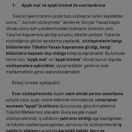
1- Ayıplı mal ve ayıplı hizmet ile sınırlandırma
Tüketici işlemi tanımı içinde bazı sözleşme türleri sayıldıktan
sonra, "...benzeri sözleşmeler" denilerek Borçlar Yasası başta
olmak üzere tüm yasalarımızdaki sözleşme türlerinin yeni
Yasa'nın kapsamına alındığı yorumu, elbette yanlıştır. Yukarda
söylediğimiz gibi bir ayrıştırma yapılarak,
sözleşmelerin hangi
bölümlerinin Tüketici Yasası kapsamına girdiği, hangi
bölümlerin kapsam dışı olduğu
kolayca saptanabilir. Bu konuda
temel ölçü "
ayıplı mal
" ve "
ayıplı hizmet
" olmalı; bunun dışında
sözleşmelere aykırılıklar
, uyuşmazlıklar genel ve özel
mahkemelerin görev alanında kalmalıdır.
Birkaç örnekle açıklayalım:
Eser sözleşmesinde
, kişiler
satın almak yerine ısmarlama
yoluyla eşya, aygıt, nesne edinmek istemişlerse,
ısmarlanan
nesnenin "ayıplı" üretilmesi
durumunda, görevli mahkeme
Tüketici Mahkemesi olacaktır. Buna karşılık inşaat
sözleşmelerinde, iş sahibinin
yatırımcı niteliği
ağır bastığından
ve tüketici sayılamayacağından, ayrıca bu tür sözleşmelerde
iş
sahibi
ile
yükleni
ci arasında
karşılıklı haklar, borç ve