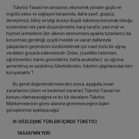
Tüketici Yasası'nın amacının, ekonomik yönden güçlü ve
örgütlü satıcı ve sağlayıcı karşısında, daha zayıf, güçsüz,
deneyimsiz, bilinç ve bilgi düzeyi düşük tüketiciyi korumak olduğu
söylenirken tek yanlı düşünülmekte; karşı tarafın, yani mal ve
hizmet üretenlerin (bir ülkenin ekonomisini ayakta tutanların) da
korunması gerektiği; çeşitli meslek ve sanat dallarında
çalışanların geçimlerini sürdürebilmek için nasıl zorlu bir uğraş
verdikleri gözardı edilmektedir. Onları, (özellikle hekimleri,
öğretmenleri, kamu görevlilerini, hatta avukatları) oy uğruna
şımartılmış ve azdırılmış tüketicilerden, tüketim çılgınlarından kim
koruyacaktır ?
Bu genel değerlendirmelerden sonra, aşağıda, insan
zararlarının (ölüm ve bedensel zararlar) Tüketici Yasası'nın
konusu olamayacağına ve bu tür davaların Tüketici
Mahkemelerinin görev alanına giremeyeceğine ilişkin
görüşlerimizi açıklayacağız.
III-SÖZLEŞME TÜRLERİ İÇİNDE TÜKETİCİ
YASASI'NIN YERİ