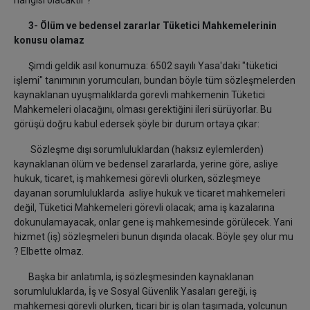
hangisi olacaktır ?
3-
Ölüm ve bedensel zararlar Tüketici Mahkemelerinin
konusu olamaz
Şimdi geldik asıl konumuza: 6502 sayılı Yasa'daki "tüketici
işlemi" tanımının yorumcuları, bundan böyle tüm sözleşmelerden
kaynaklanan uyuşmalıklarda görevli mahkemenin Tüketici
Mahkemeleri olacağını, olması gerektiğini ileri sürüyorlar. Bu
görüşü doğru kabul edersek şöyle bir durum ortaya çıkar:
Sözleşme dışı sorumluluklardan (haksız eylemlerden)
kaynaklanan ölüm ve bedensel zararlarda, yerine göre, asliye
hukuk, ticaret, iş mahkemesi görevli olurken, sözleşmeye
dayanan sorumluluklarda asliye hukuk ve ticaret mahkemeleri
değil, Tüketici Mahkemeleri görevli olacak; ama iş kazalarına
dokunulamayacak, onlar gene iş mahkemesinde görülecek. Yani
hizmet (iş) sözleşmeleri bunun dışında olacak. Böyle şey olur mu
? Elbette olmaz.
Başka bir anlatımla, iş sözleşmesinden kaynaklanan
sorumluluklarda, İş ve Sosyal Güvenlik Yasaları gereği, iş
mahkemesi görevli olurken, ticari bir iş olan taşımada, yolcunun