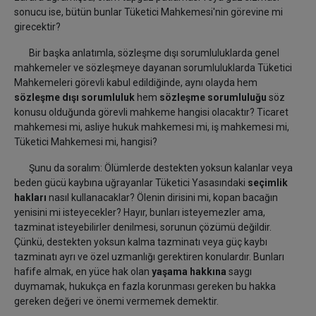
sonucu ise, bütün bunlar Tüketici Mahkemesi'nin görevine mi
girecektir?
Bir başka anlatımla, sözleşme dışı sorumluluklarda genel
mahkemeler ve sözleşmeye dayanan sorumluluklarda Tüketici
Mahkemeleri görevli kabul edildiğinde, aynı olayda hem
sözleşme dışı sorumluluk
hem
sözleşme sorumluluğu
söz
konusu olduğunda görevli mahkeme hangisi olacaktır? Ticaret
mahkemesi mi, asliye hukuk mahkemesi mi, iş mahkemesi mi,
Tüketici Mahkemesi mi, hangisi?
Şunu da soralım: Ölümlerde destekten yoksun kalanlar veya
beden gücü kaybına uğrayanlar Tüketici Yasasındaki
seçimlik
hakları
nasıl kullanacaklar? Ölenin dirisini mi, kopan bacağın
yenisini mi isteyecekler? Hayır, bunları isteyemezler ama,
tazminat isteyebilirler denilmesi, sorunun çözümü değildir.
Çünkü, destekten yoksun kalma tazminatı veya güç kaybı
tazminatı ayrı ve özel uzmanlığı gerektiren konulardır. Bunları
hafife almak, en yüce hak olan
yaşama hakkına
saygı
duymamak, hukukça en fazla korunması gereken bu hakka
gereken değeri ve önemi vermemek demektir.