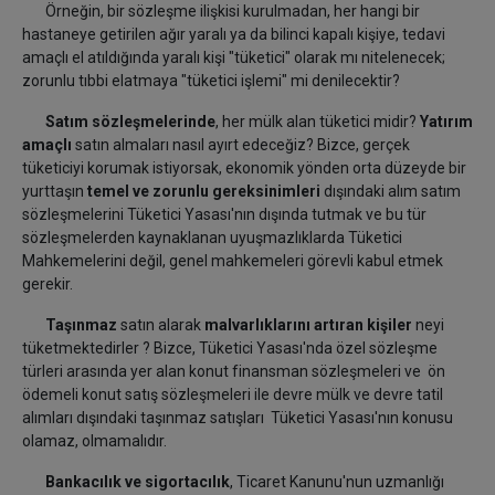
Örneğin, bir sözleşme ilişkisi kurulmadan, her hangi bir
hastaneye getirilen ağır yaralı ya da bilinci kapalı kişiye, tedavi
amaçlı el atıldığında yaralı kişi "tüketici" olarak mı nitelenecek;
zorunlu tıbbi elatmaya "tüketici işlemi" mi denilecektir?
Satım sözleşmelerinde
, her mülk alan tüketici midir?
Yatırım
amaçlı
satın almaları nasıl ayırt edeceğiz? Bizce, gerçek
tüketiciyi korumak istiyorsak, ekonomik yönden orta düzeyde bir
yurttaşın
temel ve zorunlu gereksinimleri
dışındaki alım satım
sözleşmelerini Tüketici Yasası'nın dışında tutmak ve bu tür
sözleşmelerden kaynaklanan uyuşmazlıklarda Tüketici
Mahkemelerini değil, genel mahkemeleri görevli kabul etmek
gerekir.
Taşınmaz
satın alarak
malvarlıklarını artıran kişiler
neyi
tüketmektedirler ? Bizce, Tüketici Yasası'nda özel sözleşme
türleri arasında yer alan konut finansman sözleşmeleri ve ön
ödemeli konut satış sözleşmeleri ile devre mülk ve devre tatil
alımları dışındaki taşınmaz satışları Tüketici Yasası'nın konusu
olamaz, olmamalıdır.
Bankacılık ve sigortacılık
, Ticaret Kanunu'nun uzmanlığı