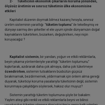
2- Tüketicinin ekonomik çıkarlarını koruma yönünden,
ölçüsüz üretimin ve sınırsız tüketimin ülke ekonomisine
etkileri
Kapitalist düzenin doymak bilmez kazanç hırsıyla, sınırsız
üretim sisteminin yarattığı "
tüketim toplumu
" ile tekelleşmiş ve
dünyayı sarmış dev şirketler el ele uyum içinde dünyamızın doğal
kaynaklarını tüketirken, bozarken, değiştirirken, neyi niçin
koruyacağız ?
Kapitalist sistemin
, bir yandan, yoğun ve etkili reklâmlarla,
beyin yıkama yöntemleriyle
yarattığı "tüketim toplumunu"
kışkırtarak, azdırarak daha çok almaya, daha çok tüketmeye
özendirirken
, sistemin tutsaklarını büsbütün güçsüz
bırakmamak, bezdirmemek, yıldırmamak için önlem alma gereği
duyarak, tüketiciyi koruma yasalarıyla tüketicinin değil, sistemin
korunmaya çalışıldığını söylersek, haksız olur muyuz?
Sistemin yarattığı tüketim toplumuna şöyle bir bakalım:
Yaylım ateşi gibi renkli ve etkili reklamlarla beyni ve bilinci
uyuşturulup tüketim çılgınına dönüştürülmüş geniş halk yığınları