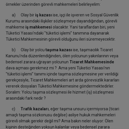
örnekler üzerinden görevli mahkemeleri belirleyelim:
a) Olay bir
iş kazası
ise, işçi ile işveren ve Sosyal Güvenlik
Kurumu arasındaki ilişkiler sözleşmeye dayandığından, görevli
mahkeme
iş mahkemesi
olacaktır. Yani taraflardan biri, yeni
Tüketici Yasası'ndaki "tüketici işlemi" tanımına dayanarak
Tüketici Mahkemesinin görevli olduğunu ileri süremeyecektir.
b) Olay bir yolcu
taşıma kazası
ise, taşımacılık Ticaret
Kanunu'nda düzenlendiğinden, ölen yolcunun yakınlarının veya
bedensel zarara uğrayan yolcunun
Ticaret Mahkemesinde
dava açması gerekmez mi ? Ama yeni Tüketici Yasası'nın
"tüketici işlemi" tanımı içinde taşıma sözleşmesine yer verildiği
gerekçesiyle, Ticaret Mahkemeleri art arda görevsizlik kararları
vererek dosyaları Tüketici Mahkemesine göndermektedirler.
Soralım: Yolcu taşıma sözleşmesi ile hizmet (iş) sözleşmesi
arasındaki fark nedir ?
c)
Trafik kazaları
, eğer taşıma unsuru içermiyorsa (ticari
amaçlı taşıma sözkonusu değilse) asliye hukuk mahkemeleri
görevli olmak gerekir değil mi? Ama bakın neler oluyor: Ölen
kişinin desteğinden yoksun kalanlar veya bedensel zarara