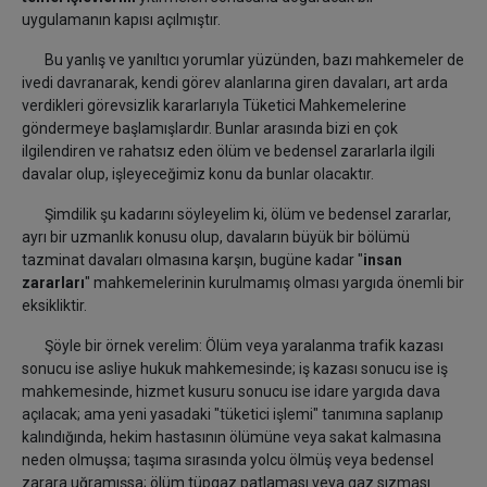
uygulamanın kapısı açılmıştır.
Bu yanlış ve yanıltıcı yorumlar yüzünden, bazı mahkemeler de
ivedi davranarak, kendi görev alanlarına giren davaları, art arda
verdikleri görevsizlik kararlarıyla Tüketici Mahkemelerine
göndermeye başlamışlardır. Bunlar arasında bizi en çok
ilgilendiren
ve rahatsız eden ölüm ve bedensel zararlarla ilgili
davalar olup, işleyeceğimiz konu da bunlar olacaktır.
Şimdilik şu kadarını söyleyelim ki, ölüm ve bedensel zararlar,
ayrı bir uzmanlık konusu olup, davaların büyük bir bölümü
tazminat davaları olmasına karşın, bugüne kadar "
insan
zararları
" mahkemelerinin kurulmamış olması yargıda önemli bir
eksikliktir.
Şöyle bir örnek verelim: Ölüm veya yaralanma trafik kazası
sonucu ise asliye hukuk mahkemesinde; iş kazası sonucu ise iş
mahkemesinde, hizmet kusuru sonucu ise idare yargıda dava
açılacak; ama yeni yasadaki "tüketici işlemi" tanımına saplanıp
kalındığında, hekim hastasının ölümüne veya sakat kalmasına
neden olmuşsa; taşıma sırasında yolcu ölmüş veya bedensel
zarara uğramışsa; ölüm tüpgaz patlaması veya gaz sızması