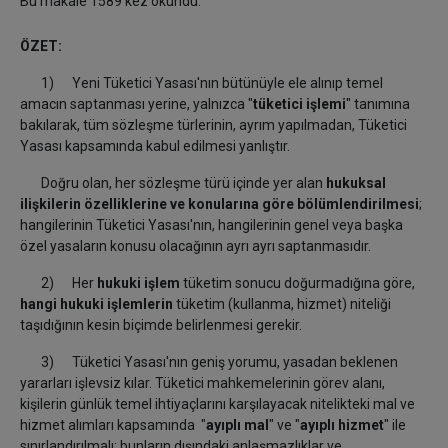
Bu makale 1589 kez okundu.
ÖZET:
1) Yeni Tüketici Yasası'nın bütünüyle ele alınıp temel
amacın saptanması yerine, yalnızca "
tüketici işlemi
" tanımına
bakılarak, tüm sözleşme türlerinin, ayrım yapılmadan, Tüketici
Yasası kapsamında kabul edilmesi yanlıştır.
Doğru olan, her sözleşme türü içinde yer alan
hukuksal
ilişkilerin özelliklerine ve konularına göre bölümlendirilmesi
;
hangilerinin Tüketici Yasası'nın, hangilerinin genel veya başka
özel yasaların konusu olacağının ayrı ayrı saptanmasıdır.
2) Her
hukuki işlem
tüketim sonucu doğurmadığına göre,
hangi hukuki işlemlerin
tüketim (kullanma, hizmet) niteliği
taşıdığının kesin biçimde belirlenmesi gerekir.
3) Tüketici Yasası'nın geniş yorumu, yasadan beklenen
yararları işlevsiz kılar. Tüketici mahkemelerinin görev alanı,
kişilerin günlük temel ihtiyaçlarını karşılayacak nitelikteki mal ve
hizmet alımları kapsamında "
ayıplı mal
" ve "
ayıplı hizmet
" ile
sınırlandırılmalı; bunların dışındaki anlaşmazlıklar ve