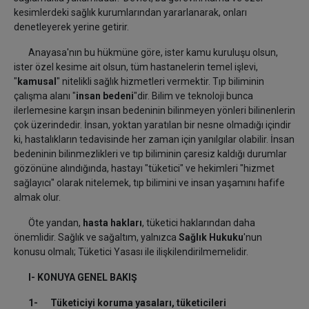
kesimlerdeki sağlık kurumlarından yararlanarak, onları
denetleyerek yerine getirir.
Anayasa'nın bu hükmüne göre, ister kamu kuruluşu olsun,
ister özel kesime ait olsun, tüm hastanelerin temel işlevi,
"
kamusal
" nitelikli sağlık hizmetleri vermektir. Tıp biliminin
çalışma alanı "
insan bedeni
"dir. Bilim ve teknoloji bunca
ilerlemesine karşın insan bedeninin bilinmeyen yönleri bilinenlerin
çok üzerindedir. İnsan, yoktan yaratılan bir nesne olmadığı içindir
ki, hastalıkların tedavisinde her zaman için yanılgılar olabilir. İnsan
bedeninin bilinmezlikleri ve tıp biliminin çaresiz kaldığı durumlar
gözönüne alındığında, hastayı "tüketici" ve hekimleri "hizmet
sağlayıcı" olarak nitelemek, tıp bilimini ve insan yaşamını hafife
almak olur.
Öte yandan,
hasta hakları
, tüketici haklarından daha
önemlidir. Sağlık ve sağaltım, yalnızca
Sağlık Hukuku
'nun
konusu olmalı; Tüketici Yasası ile ilişkilendirilmemelidir.
I- KONUYA GENEL BAKIŞ
1- Tüketiciyi koruma yasaları, tüketicileri