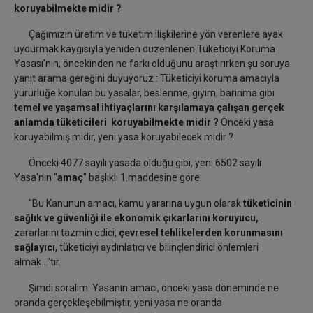
koruyabilmekte midir ?
Çağımızın üretim ve tüketim ilişkilerine yön verenlere ayak
uydurmak kaygısıyla yeniden düzenlenen Tüketiciyi Koruma
Yasası'nın, öncekinden ne farkı olduğunu araştırırken şu soruya
yanıt arama gereğini duyuyoruz : Tüketiciyi koruma amacıyla
yürürlüğe konulan bu yasalar, beslenme, giyim, barınma gibi
temel ve yaşamsal ihtiyaçlarını karşılamaya çalışan gerçek
anlamda tüketicileri koruyabilmekte midir ?
Önceki yasa
koruyabilmiş midir, yeni yasa koruyabilecek midir ?
Önceki 4077 sayılı yasada olduğu gibi, yeni 6502 sayılı
Yasa'nın "
amaç
" başlıklı 1.maddesine göre:
"Bu Kanunun amacı, kamu yararına uygun olarak
tüketicinin
sağlık ve güvenliği ile ekonomik çıkarlarını koruyucu,
zararlarını tazmin edici,
çevresel tehlikelerden korunmasını
sağlayıcı
, tüketiciyi aydınlatıcı ve bilinçlendirici önlemleri
almak..."tır.
Şimdi soralım: Yasanın amacı, önceki yasa döneminde ne
oranda gerçekleşebilmiştir, yeni yasa ne oranda