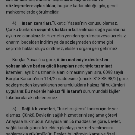
sözleşmelere aykırılıklar,
bugüne kadar olduğu gibi, genel
mahkemelerde görülmelidir.
4)
İnsan zararları
,Tüketici Yasası'nın konusu olamaz.
Çünkü bunlarda
seçimlik hakların
kullanılması doğa yasalarına
aykırı ve olanaksızdır. Hizmetin yeniden görülmesi veya ücretsiz
onarım, bedelden indirim ya da sözleşmeden dönme gibi
seçimlik haklar ölüyü diriltmez, eksilen organı geri getirmez.
Borçlar Yasası'na göre,
ölüm nedeniyle destekten
yoksunluk ve beden gücü kayıpları
nedeniyle
tazminat
istemleri, ayrı bir uzmanlık alanı olmasının yanı sıra, 6098 sayılı
Borçlar Kanunu'nun 114/2.maddesine (önceki 818 BK.98/2) göre,
sözleşmeden kaynaklanan sorumluluklara haksız fiil hükümleri
uygulanır. Bu nedenle
haksız fiilin tarafı
durumundaki kişiler
tüketici olarak nitelenemez.
5)
Sağlık hizmetleri
, "tüketici işlemi" tanımı içinde yer
alamaz. Çünkü, Devletin sağlık hizmetlerini sağlama görevi
Anayasa hükmüdür.
Anayasa’nın 56.maddesine göre, Devlet,
sağlık kuruluşlarını tek elden planlayıp hizmet verilmesini
sağlamakla yükümlüdür. Devlet, bu görevini kamu ve özel