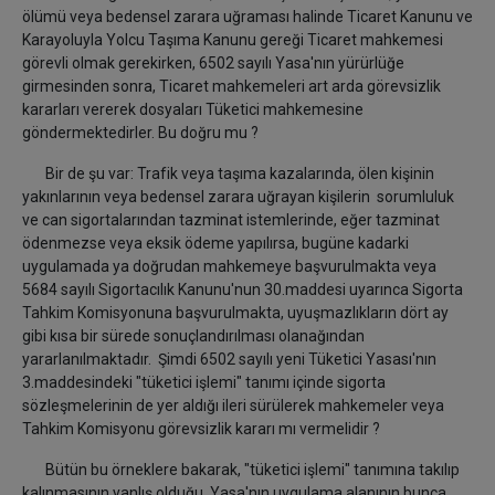
ölümü veya bedensel zarara uğraması halinde Ticaret Kanunu ve
Karayoluyla Yolcu Taşıma Kanunu gereği Ticaret mahkemesi
görevli olmak gerekirken, 6502 sayılı Yasa'nın yürürlüğe
girmesinden sonra, Ticaret mahkemeleri art arda görevsizlik
kararları vererek dosyaları Tüketici mahkemesine
göndermektedirler. Bu doğru mu ?
Bir de şu var: Trafik veya taşıma kazalarında, ölen kişinin
yakınlarının veya bedensel zarara uğrayan kişilerin sorumluluk
ve can sigortalarından tazminat istemlerinde, eğer tazminat
ödenmezse veya eksik ödeme yapılırsa, bugüne kadarki
uygulamada ya doğrudan mahkemeye başvurulmakta veya
5684 sayılı Sigortacılık Kanunu'nun 30.maddesi uyarınca Sigorta
Tahkim Komisyonuna başvurulmakta, uyuşmazlıkların dört ay
gibi kısa bir sürede sonuçlandırılması olanağından
yararlanılmaktadır. Şimdi 6502 sayılı yeni Tüketici Yasası'nın
3.maddesindeki "tüketici işlemi" tanımı içinde sigorta
sözleşmelerinin de yer aldığı ileri sürülerek mahkemeler veya
Tahkim Komisyonu görevsizlik kararı mı vermelidir ?
Bütün bu örneklere bakarak, "tüketici işlemi" tanımına takılıp
kalınmasının yanlış olduğu, Yasa'nın uygulama alanının bunca