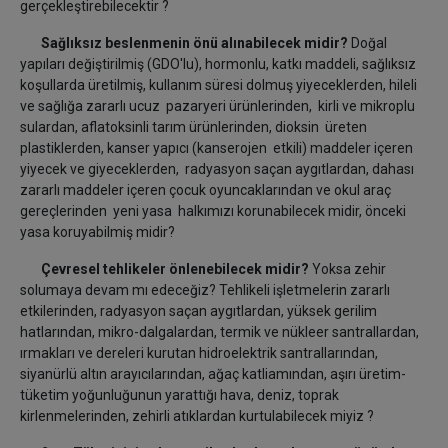
gerçekleştirebilecektir ?
Sağlıksız beslenmenin önü alınabilecek midir?
Doğal
yapıları değiştirilmiş (GDO'lu), hormonlu, katkı maddeli, sağlıksız
koşullarda üretilmiş, kullanım süresi dolmuş yiyeceklerden, hileli
ve sağlığa zararlı ucuz pazaryeri ürünlerinden, kirli ve mikroplu
sulardan, aflatoksinli tarım ürünlerinden, dioksin üreten
plastiklerden, kanser yapıcı (kanserojen etkili) maddeler içeren
yiyecek ve giyeceklerden, radyasyon saçan aygıtlardan, dahası
zararlı maddeler içeren çocuk oyuncaklarından ve okul araç
gereçlerinden yeni yasa halkımızı korunabilecek midir, önceki
yasa koruyabilmiş midir?
Çevresel tehlikeler önlenebilecek midir?
Yoksa zehir
solumaya devam mı edeceğiz? Tehlikeli işletmelerin zararlı
etkilerinden, radyasyon saçan aygıtlardan, yüksek gerilim
hatlarından, mikro-dalgalardan, termik ve nükleer santrallardan,
ırmakları ve dereleri kurutan hidroelektrik santrallarından,
siyanürlü altın arayıcılarından, ağaç katliamından, aşırı üretim-
tüketim yoğunluğunun yarattığı hava, deniz, toprak
kirlenmelerinden, zehirli atıklardan kurtulabilecek miyiz ?