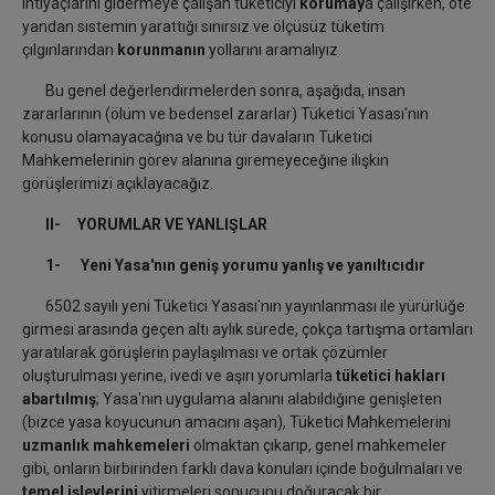
ihtiyaçlarını gidermeye çalışan tüketiciyi
korumay
a çalışırken, öte
yandan sistemin yarattığı sınırsız ve ölçüsüz tüketim
çılgınlarından
korunmanın
yollarını aramalıyız.
Bu genel değerlendirmelerden sonra, aşağıda, insan
zararlarının (ölüm ve bedensel zararlar) Tüketici Yasası'nın
konusu olamayacağına ve bu tür davaların Tüketici
Mahkemelerinin görev alanına giremeyeceğine ilişkin
görüşlerimizi açıklayacağız.
II- YORUMLAR VE YANLIŞLAR
1- Yeni Yasa'nın geniş yorumu yanlış ve yanıltıcıdır
6502 sayılı yeni Tüketici Yasası'nın yayınlanması ile yürürlüğe
girmesi arasında geçen altı aylık sürede, çokça tartışma ortamları
yaratılarak görüşlerin paylaşılması ve ortak çözümler
oluşturulması yerine, ivedi ve aşırı yorumlarla
tüketici hakları
abartılmış
; Yasa'nın uygulama alanını alabildiğine genişleten
(bizce yasa koyucunun amacını aşan), Tüketici Mahkemelerini
uzmanlık mahkemeleri
olmaktan çıkarıp, genel mahkemeler
gibi, onların birbirinden farklı dava konuları içinde boğulmaları ve
temel işlevlerini
yitirmeleri sonucunu doğuracak bir