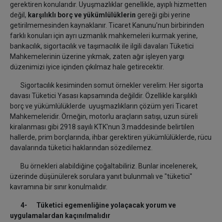
gerektiren konularıdır. Uyuşmazlıklar genellikle, ayıplı hizmetten
değil,
karşılıklı borç ve yükümlülüklerin
gereği gibi yerine
getirilmemesinden kaynaklanır. Ticaret Kanunu'nun birbirinden
farklı konuları için ayrı uzmanlık mahkemeleri kurmak yerine,
bankacılık, sigortacılık ve taşımacılık ile ilgili davaları Tüketici
Mahkemelerinin üzerine yıkmak, zaten ağır işleyen yargı
düzenimizi iyice içinden çıkılmaz hale getirecektir.
Sigortacılık kesiminden somut örnekler verelim: Her sigorta
davası Tüketici Yasası kapsamında değildir. Özellikle karşılıklı
borç ve yükümlülüklerde uyuşmazlıkların çözüm yeri Ticaret
Mahkemeleridir. Örneğin, motorlu araçların satışı, uzun süreli
kiralanması gibi 2918 sayılı KTK'nun 3.maddesinde belirtilen
hallerde, prim borçlarında, ihbar gerektiren yükümlülüklerde, rücu
davalarında tüketici haklarından sözedilemez.
Bu örnekleri alabildiğine çoğaltabiliriz. Bunlar incelenerek,
üzerinde düşünülerek sorulara yanıt bulunmalı ve "tüketici"
kavramına bir sınır konulmalıdır.
4- Tüketici egemenliğine yolaçacak yorum ve
uygulamalardan kaçınılmalıdır