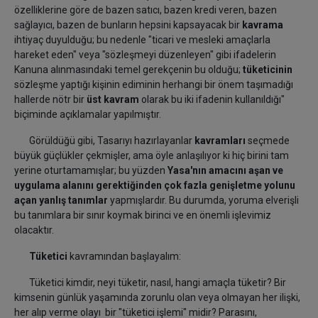
özelliklerine göre de bazen satıcı, bazen kredi veren, bazen
sağlayıcı, bazen de bunların hepsini kapsayacak bir
kavrama
ihtiyaç duyulduğu; bu nedenle "ticari ve mesleki amaçlarla
hareket eden" veya "sözleşmeyi düzenleyen" gibi ifadelerin
Kanuna alınmasındaki temel gerekçenin bu olduğu;
tüketicinin
sözleşme yaptığı kişinin ediminin herhangi bir önem taşımadığı
hallerde nötr bir
üst kavram
olarak bu iki ifadenin kullanıldığı"
biçiminde açıklamalar yapılmıştır.
Görüldüğü gibi, Tasarıyı hazırlayanlar
kavramları
seçmede
büyük güçlükler çekmişler, ama öyle anlaşılıyor ki hiç birini tam
yerine oturtamamışlar; bu yüzden
Yasa'nın amacını aşan ve
uygulama alanını gerektiğinden çok fazla genişletme yolunu
açan yanlış tanımlar
yapmışlardır. Bu durumda, yoruma elverişli
bu tanımlara bir sınır koymak birinci ve en önemli işlevimiz
olacaktır.
Tüketici
kavramından başlayalım:
Tüketici kimdir, neyi tüketir, nasıl, hangi amaçla tüketir? Bir
kimsenin günlük yaşamında zorunlu olan veya olmayan her ilişki,
her alıp verme olayı bir "tüketici işlemi" midir? Parasını,