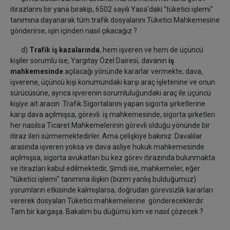
itirazlarını bir yana bırakıp, 6502 sayılı Yasa'daki "tüketici işlemi"
tanımına dayanarak tüm trafik dosyalarını Tüketici Mahkemesine
gönderirse, işin içinden nasıl çıkacağız ?
d)
Trafik iş kazalarında
, hem işveren ve hem de üçüncü
kişiler sorumlu ise, Yargıtay Özel Dairesi, davanın
iş
mahkemesinde
açılacağı yönünde kararlar vermekte; dava,
işverene, üçüncü kişi konumundaki karşı araç işletenine ve onun
sürücüsüne, ayrıca işverenin sorumluluğundaki araç ile üçüncü
kişiye ait aracın Trafik Sigortalarını yapan sigorta şirketlerine
karşı dava açılmışsa, görevli iş mahkemesinde, sigorta şirketleri
her nasılsa Ticaret Mahkemelerinin görevli olduğu yönünde bir
itiraz ileri sürmemektedirler. Ama çelişkiye bakınız: Davalılar
arasında işveren yoksa ve dava asliye hukuk mahkemesinde
açılmışsa, sigorta avukatları bu kez görev itirazında bulunmakta
ve itirazları kabul edilmektedir, Şimdi ise, mahkemeler, eğer
"tüketici işlemi" tanımına ilişkin (bizim yanlış bulduğumuz)
yorumların etkisinde kalmışlarsa, doğrudan görevsizlik kararları
vererek dosyaları Tüketici mahkemelerine göndereceklerdir.
Tam bir kargaşa. Bakalım bu düğümü kim ve nasıl çözecek ?