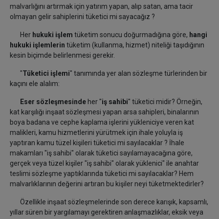
malvarlığını artırmak için yatırım yapan, alıp satan, ama tacir
olmayan gelir sahiplerini tüketici mi sayacağız ?
Her
hukuki işlem
tüketim sonucu doğurmadığına göre,
hangi
hukuki işlemlerin
tüketim (kullanma, hizmet) niteliği taşıdığının
kesin biçimde belirlenmesi gerekir.
"
Tüketici işlemi
" tanımında yer alan sözleşme türlerinden bir
kaçını ele alalım:
Eser sözleşmesinde
her "
iş sahibi
" tüketici midir? Örneğin,
kat karşılığı inşaat sözleşmesi yapan arsa sahipleri, binalarının
boya badana ve cephe kaplama işlerini yükleniciye veren kat
malikleri, kamu hizmetlerini yürütmek için ihale yoluyla iş
yaptıran kamu tüzel kişileri tüketici mi sayılacaklar ? İhale
makamları "iş sahibi" olarak tüketici sayılamayacağına göre,
gerçek veya tüzel kişiler "iş sahibi" olarak yüklenici" ile anahtar
teslimi sözleşme yaptıklarında tüketici mi sayılacaklar? Hem
malvarlıklarının değerini artıran bu kişiler neyi tüketmektedirler?
Özellikle inşaat sözleşmelerinde son derece karışık, kapsamlı,
yıllar süren bir yargılamayı gerektiren anlaşmazlıklar, eksik veya