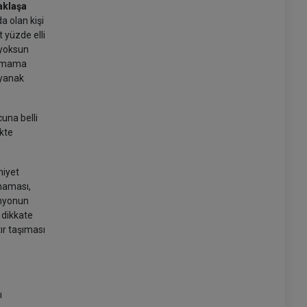
aklaşa
a olan kişi
 yüzde elli
 yoksun
 olmama
ayanak
una belli
ikte
niyet
maması,
amyonun
 dikkate
ır taşıması
ı