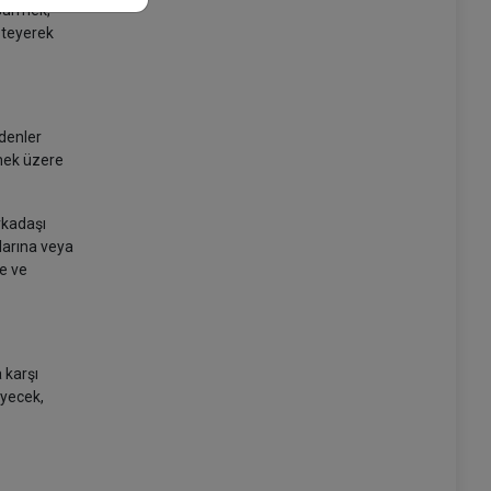
 sürmek,
isteyerek
edenler
rmek üzere
rkadaşı
larına veya
e ve
 karşı
eyecek,