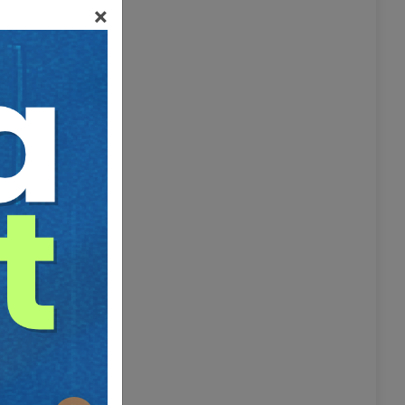
×
aştırma söz
adır.
İyilik
sıyla hayır
lsun,
nç altında
ılmalıdır.
nlık
şları
p, dolaylı
ve