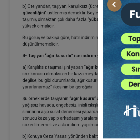
b) Öte yandan, taşıyan, karşılıksız (ücret almadan), bir dost
Önceki
güvenliğini
” üstlenmiş demektir. Böyle bir durumda, Kant’ın a
taşımış olmaktan çok daha fazla “
yüksek özen
” göstermesi
yüksek olmalıdır.
Bu görüş ve bakışa göre, hatır indiriminin, çok özel koşullar 
düşünülmemelidir.
4- Taşıyan “ağır kusurlu” ise indirim yapılmamalıdır
a) Karşılıksız taşıma işini yapan “
ağır kusurlu
” ise, örneğin,
söz konusu olmaksızın bir kaza meydana gelmişse; araçtaki yo
değilse, bu gibi durumlarda, ağır kusurlu sürücünün “hatır i
yararlanamaz” ilkesinin bir gereğidir.
Şu örneklerde taşıyanın “
ağır kusuru
” asla bağışlanmamalı; 
yağışsız havada, engebesiz, inişli çıkışlı olmayan, virajı bu
sınırlarını aşıp sürat denemesi yaparsa, arkadaşına hava atm
sonucu kaza yapıp arkadaşını yaralarsa veya araçta bulunan
sözedilmemeli ve asla indirim yapılmamalıdır.
b) Konuya Ceza Yasası yönünden baktığımızda, taşıma karşılıks