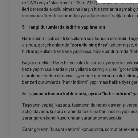
m.22/3) veya “olası kast” (TCK m.21/2) olarak nitelenebiliyo
ileri derecede alkollü olmasına karşın hız sınırlarını aşmak g
sürücünün “kendi kusurundan yararlanmasını” sağlamak olu
5- Hangi durumlarda indirim yapılmalıdır
Hatır indirimi çok sınırlı koşullarda söz konusu olmalıdır. Ta
dışında, gerçek anlamda “
zorunlu bir görev
” üstlenmişse, ö
hızlı araç kullanırken kaza yapmışsa, böyle bir durumda “hatı
Başka örnekler: Uzun bir yolculukta sürücü, yorgun ve uyku
kaza yapmışsa; karda kışta yollarda kalmış kişileri “görev bi
ölümlerine neden olmuşsa; işyerinde görevi sürücülük olmay
benzeri durumlarda “hatır indirimi” yapılması hakkaniye
6- Taşınanın kusura katılımında, ayrıca “hatır indirimi” y
Taşıyanın yaptığı kazada, taşınanın da hatalı davranışı varsa,
açtığı davada, kusuru oranında tazminattan indirim yapılaca
zarar gören kendi kusurundan yararlanamayacaktır.
Zarar görenin “kusura katılımı” konusunda, somut örneklerl