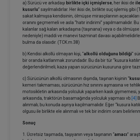
a) Sürücü ve arkadaşı
birlikte içki içmişlerse
, her ikisi de
il
kusurlu
” sayılmalıdırlar. Her ikisi de, birlikte suç işlemiş gibi
sakat kalmışsa kendisinin, ölmüşse mirasçılarının açacaklar
oranını geçmemeli ve asla “hatır indirimi” yapılmamalıdır. Bu
kalanlar sağ kalan arkadaşına (taşınana) veya o da ölmüşse m
nedeniyle) maddi ve manevi tazminat davası açabilmelidirle
bulma da olasıdır. (TCK.m.38)
b) Kendisi alkollü olmayan kişi, "
alkollü olduğunu bildiği
" sü
bir oranda katlanmak zorundadır. Bu da bir tür “kusura katılım
değerlendirilmeli; kaza yapan sürücünün kusuruna göre tazmin
c) Sürücünün alkollü olmasının dışında, taşınan kişinin “
kusur
kemeri takmaması, sürücünün hız sınırını aşmasına ve tehl
motosikletin arkasında yolculuk yaparken kask giymemesi, y
arkasında, traktörün basamağında yolculuk yapması vb.
[4]
B
alınmalı; bu konuda aşırıya kaçılmamalıdır. Eğer “kusura katıl
olgusu ile birlikte ele alınmalı ve tek bir indirim oranı belirlen
Sonuç
1. Ücretsiz taşımada, taşıyanın veya taşınanın “
amacı
” araş