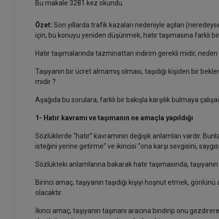
Bu makale 3281 kez okundu.
Özet:
Son yıllarda trafik kazaları nedeniyle açılan (neredeyse
için, bu konuyu yeniden düşünmek, hatır taşımasına farklı b
Hatır taşımalarında tazminattan indirim gerekli midir, neden 
Taşıyanın bir ücret almamış olması, taşıdığı kişiden bir bekle
midir ?
Aşağıda bu sorulara, farklı bir bakışla karşılık bulma
1- Hatır kavramı ve taşımanın ne amaçla yapıldığı
Sözlüklerde “hatır” kavramının değişik anlamları vardır. Bunl
isteğini yerine getirme” ve ikincisi “ona karşı sevgisini, sa
Sözlükteki anlamlarına bakarak hatır taşımasında, taşıyanın 
Birinci amaç, taşıyanın taşıdığı kişiyi hoşnut etmek, gönlünü 
olacaktır.
İkinci amaç, taşıyanın taşınanı aracına bindirip onu gezdirer