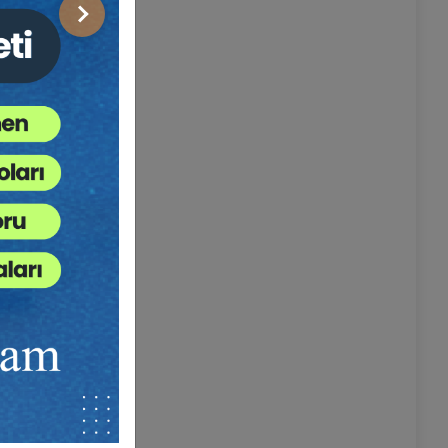
ın “
can
Sonraki
t karşılığı
 çok daha
dirim hiç
rlu eylemi
söz konusu
 kusurundan
ık ve
 hız
n bunların
ından”
ir” (TCK