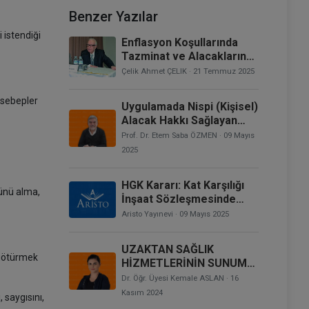
Benzer Yazılar
 istendiği
Enflasyon Koşullarında
Tazminat ve Alacakların
Değerlendirilmesi
Çelik Ahmet ÇELIK
· 21 Temmuz 2025
i sebepler
Uygulamada Nispi (Kişisel)
Alacak Hakkı Sağlayan
Sistemler: Devre Tatil
Prof. Dr. Etem Saba ÖZMEN
· 09 Mayıs
Hakkı
2025
HGK Kararı: Kat Karşılığı
lünü alma,
İnşaat Sözleşmesinde
Belirtilenden Başka Bir
Aristo Yayınevi
· 09 Mayıs 2025
Bağımsız Bölümün Tescil
Edilmesi, Hile İddiasının
UZAKTAN SAĞLIK
Araştırılmasının Gerekip
e götürmek
HİZMETLERİNİN SUNUMU
Gerekmediği
HAKKINDA YÖNETMELİĞE
Dr. Öğr. Üyesi Kemale ASLAN
· 16
DAİR HUKUKİ
Kasım 2024
 saygısını,
DEĞERLENDİRMELER