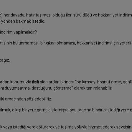
) her davada, hatır taşıması olduğu ileri sürüldüğü ve hakkaniyet indirimi
ir yönden bakmak istedik.
indirim yapılmalıdır?
ntisinin bulunmaması, bir çıkarı olmaması, hakkaniyet indirimi için yeterl
ya çalışacağız.
ardan konumuzla ilgili olanlardan birincisi “bir kimseyi hoşnut etme, gön
ygısını duyumsatma, dostluğunu gösterme” olarak tanımlanabilir.
iki amacından söz edebiliriz:
almak, o kişi bir yere gitmek istemişse onu aracına bindirip istediği yer
ek veya istediği yere götürerek ve taşıma yoluyla hizmet ederek sevgisini,