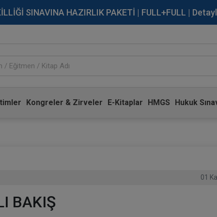
İĞİ SINAVINA HAZIRLIK PAKETİ | FULL+FULL | Detaylı Bi
timler
Kongreler & Zirveler
E-Kitaplar
HMGS
Hukuk Sınav
01 K
I BAKIŞ