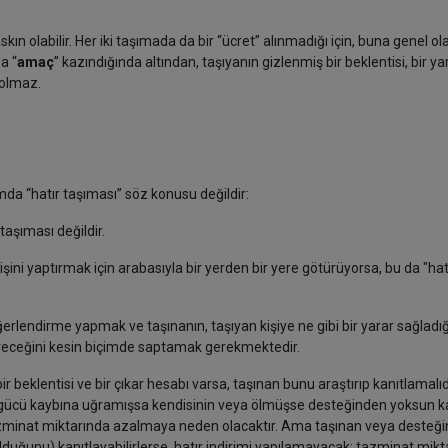
skın olabilir. Her iki taşımada da bir “ücret” alınmadığı için, buna genel ol
a “
amaç
” kazındığında altından, taşıyanın gizlenmiş bir beklentisi, bir ya
ı” olmaz.
mda “hatır taşıması” söz konusu değildir:
 taşıması değildir.
ir işini yaptırmak için arabasıyla bir yerden bir yere götürüyorsa, bu da "hat
erlendirme yapmak ve taşınanın, taşıyan kişiye ne gibi bir yarar sağladığı
düreceğini kesin biçimde saptamak gerekmektedir.
bir beklentisi ve bir çıkar hesabı varsa, taşınan bunu araştırıp kanıtlamalıd
 gücü kaybına uğramışsa kendisinin veya ölmüşse desteğinden yoksun ka
” tazminat miktarında azalmaya neden olacaktır. Ama taşınan veya desteğ
olduğunu) kanıtlayabilirlerse, hatır indirimi yapılamayacak; tazminat mikt