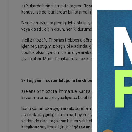
e) Yukarda birinci örnekte taşıma “
taşınanın isteğiyle
” yapı
konusu ise de, bunlardan biri taşıma işini üstlenmiş olmakla,
Birinci örnekte, taşıma işi iyilik olsun, yardım olsun diye ya
veya
dostluk
için olsun, her iki durumda da taşıyanın (dolaylı
İngiliz filozofu Thomas Hobbes’a göre yaptığımız her eylem, g
işlerine yaptığımız bağış bile aslında, gücümüzden keyif almam
dostluk olsun, yardım olsun diye arabamıza alıp taşıdığımız k
gizli olabilir. Maddi bir çıkarımız söz konusu olmasa bile man
3- Taşıyanın sorumluluğuna farklı bakış
a) Gene bir filozofa, İmmanuel Kant’a göre, bir eylem “
görev
kazanma amacıyla yapılıyorsa bu ahlaki bir eylem değildir.
Bunu konumuza uygularsak, ücret almadan taşıma işini üstle
arasında saygınlığını artırma, böylece yaptığı işten haz duym
yoldan da olsa, taşıyanın bir karşılık beklentisi, bir yarar ve 
karşılıksız sayılması için, bir “
görev anlayışı
” içinde yapılmış