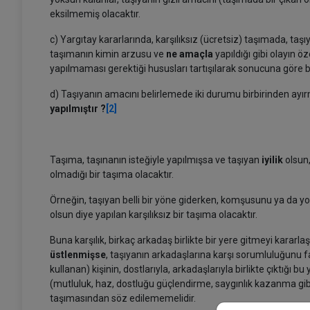
eksilmemiş olacaktır.
c) Yargıtay kararlarında, karşılıksız (ücretsiz) taşımada, taşı
taşımanın kimin arzusu ve
ne amaçla
yapıldığı gibi olayın ö
yapılmaması gerektiği hususları tartışılarak sonucuna göre bir
d) Taşıyanın amacını belirlemede iki durumu birbirinden ayı
yapılmıştır ?
[2]
Taşıma, taşınanın isteğiyle yapılmışsa ve taşıyan
iyilik
olsun
olmadığı bir taşıma olacaktır.
Örneğin, taşıyan belli bir yöne giderken, komşusunu ya da yol 
olsun diye yapılan karşılıksız bir taşıma olacaktır.
Buna karşılık, birkaç arkadaş birlikte bir yere gitmeyi kararla
üstlenmişse
, taşıyanın arkadaşlarına karşı sorumluluğunu 
kullanan) kişinin, dostlarıyla, arkadaşlarıyla birlikte çıktığı b
(mutluluk, haz, dostluğu güçlendirme, saygınlık kazanma gibi) 
taşımasından söz edilememelidir.