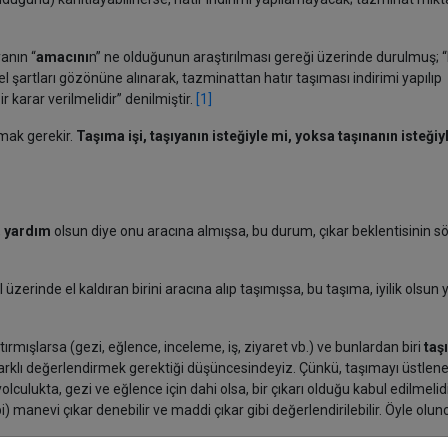
yanın “
amacını
n” ne olduğunun araştırılması gereği üzerinde durulmuş; “H
zel şartları gözönüne alınarak, tazminattan hatır taşıması indirimi yapılıp
 karar verilmelidir” denilmiştir.
[1]
rmak gerekir.
Taşıma işi, taşıyanın isteğiyle mi, yoksa taşınanın isteği
,
yardım
olsun diye onu aracına almışsa, bu durum, çıkar beklentisinin 
üzerinde el kaldıran birini aracına alıp taşımışsa, bu taşıma, iyilik olsun
ştırmışlarsa (gezi, eğlence, inceleme, iş, ziyaret vb.) ve bunlardan biri
taş
farklı değerlendirmek gerektiği düşüncesindeyiz. Çünkü, taşımayı üstlene
u yolculukta, gezi ve eğlence için dahi olsa, bir çıkarı olduğu kabul edilmelid
manevi çıkar denebilir ve maddi çıkar gibi değerlendirilebilir. Öyle olun