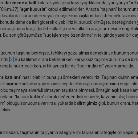
eri derecede alkollü
olarak yola çıkıp kaza yaptıklarında, yarı yarıya “
ort
 (TCK.m.37) “
ağır kusurlu
” kabul edilmelidirler. Araçta “taşınan” konumund
ı davalarda, sürücüden veya ölmüşse mirasçılarından istenecek tazminat
 konuda daha da ileri giderek diyebiliriz ki, sürücü ölmüşse, desteğinden
irasçılarına karşı (birlikte alkol içme ve alkollü araç sürmesine engel
r. Bu son görüşümüze “suç işlemeye özendirme” niteliğinde yasal bir d
rücünün taşıtına binmişse, tehlikeyi göze almış demektir ve bunun sonuc
”dır.
[3]
Bu katılımın oranı belirlenirken, karşılıksız taşıma durumu da birl
ata hükmedilirken, artık ayrıca bir de “hatır indirimi” yapılmamalıdır.
a katılımı
” nasıl olabilir, buna şu örnekleri verebiliriz: Taşınan kişinin em
ikeli biçimde sollama yapmasına, cep telefonuyla konuşmasına engel ol
olcu taşımaya elverişli olmayan taşıtlara binmesi, örneğin açık kasa k
unların “kusura katılım” olarak değerlendirilmesinde, kazanın oluş biçimi
ım” olduğu sonucuna varılırsa, yukarda belirttiğimiz gibi, bunun oranı, hat
melidir.
tırılmadan, taşımanın taşıyanın isteğiyle mi taşınanın isteğiyle mi yapıldığ