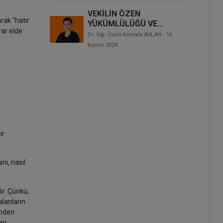
VEKİLİN ÖZEN
arak “hatır
YÜKÜMLÜLÜĞÜ VE
rar elde
BASİRETLİ VEKİL
Dr. Öğr. Üyesi Kemale ASLAN
· 16
KAVRAMI
Kasım 2024
ır
nı, nasıl
ır. Çünkü,
lanların
inden
arı