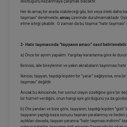
dostluğunu kazanmaya çalışmak olacaktır.
Her iki amaç bir arada olabileceği gibi, biri veya öteki daha ba
taşıması” denilmekte;
amaç
üzerinde durulmamaktadır. Oys
etme isteği çıkabilir. O zaman da bu taşıma “hatır taşımas
2- Hatır taşımasında “taşıyanın amacı” nasıl belirlenebilir
a)
Önce bir ayrım yapalım: Yargıtay kararlarına göre iki duru
Birincisi, aile bireylerinin ve yakın akrabaların taşınması hatır
İkincisi, taşıyan, taşıdığı kişiden bir "yarar" sağlıyorsa, ona b
taşıması" değildir.
Ancak bu ikincisinde, her somut olayın özelliğine göre bir değ
bir hizmet verdiğini, onun hangi işini gördüğünü ya da gör
b) Öte yandan ve bize göre, taşıyanın, taşıdığı kişiden “gizli” 
taşıyanın yaptığı kaza sonucu taşınan yaralanmış ve beden
açtıkları davada, taşıyan yararına “hatır taşıması indirimi
yoksun kalanlar, taşıyanın gizli amacını (taşımada bir çıkarı 