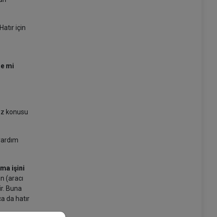
atır için
yle mi
söz konusu
 yardım
ıma işini
n (aracı
ir. Buna
ca da hatır