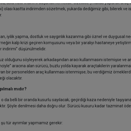
rsa, asla hatır indirimi düşünülmemelidir. Özellikle (makas yaparak araç
ibi) olası kastta indirimden sözetmek, yukarda dediğimiz gibi, bilerek ve 
r.
şıyan, iyilik yapma, dostluk ve saygınlık kazanma gibi öznel ve duygusal n
rneğin kalp krizi geçiren komşusunu veya bir yaralıyı hastaneye yetişti
r indirimi” düşünülmelidir.
suz olduğunu söyleyerek arkadaşından aracı kullanmasını istemişse ve a
linciyle” aracına alan sürücü, buzlu yolda kayarak araçtakilerin yaralanma
an bir personelden araç kullanması istenmişse; bu verdiğimiz örneklerd
t gereği olacaktır.
apılmalı mıdır?
 o da belli bir oranda kusurlu sayılacak; geçirdiği kaza nedeniyle taşıyana
ktır. Şöyle denilmesi daha doğru olur: Sürücü kusuru kadar tazminat öd
e şu tür ayrımlar yapmamız gerekir: