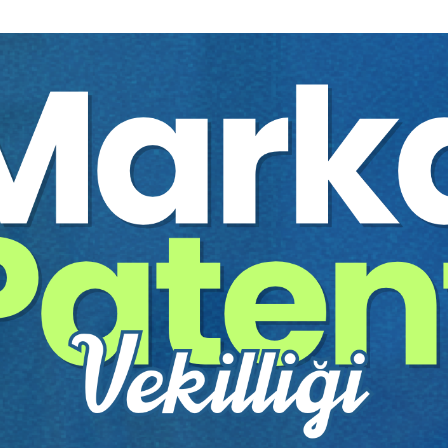
lmaktadır. İkinci örnekte, arkadaşlar arasında yolculuk için birlikte kararl
 taşıma “
taşıyanın isteğiyle
” yapılmış olacaktır.
pılmakta; ikinci örnekte dostluk, arkadaşlık, manevi haz söz konusu olmakt
) bir umarı, bir beklentisi olduğunu söyleyebilir miyiz?
örünürde iyi ve özgeçili olsa bile, aslında kendimize hizmet eder. Dolayı
ız için bir araçtır. Hobbes’un bu sözüne dayanarak diyebiliriz ki, iyilik o
işinin bir gün bize de bir yardım ve hizmette bulunacağı beklentimiz, bili
evi yönden bize verdiği haz da taşımanın karşılıksız olmadığının kanıtı say
 anlayışı
” ile değil de, duygusal bir nedenle, iyilik yapma, dostluk ve saygı
nen kişi, iyilik yapma, yardımda bulunma, dostluk kazanma veya arkada
a amacıyla taşıma işini yapıyorsa, bütün bunlar ahlaki bir davranış olmayı
çıkar umudu içinde olduğu kabul edilmelidir. Eylemin (taşıma işinin) ahlaki 
 olmalıdır.