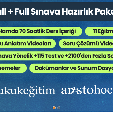
unu, arkadaşını, komşusunu veya herhangi bir kişiyi aracına almışsa, onlar
hlak anlayışına göre, taşıyanın bir “
görev
” bilinciyle hareket etmesi; ücre
 gerekir. Hele taşınan kişi yakın arkadaşı, can dostu ise, bu özenin dozu
dışında, söz konusu olmaması gerekir. Hele, taşıyan “
ağır kusurlu
” ise, in
 herhangi bir dış etken, hava ve yol koşulları, karşı araç sürücüsünün kusu
lculardan birinin veya bir kaçının kazaya etkileri (kusura katılımları) 
ndirimi” isteme hakkı bulunmadığı sonucuna varılmalıdır. Bu,“kimse kendi
hiçbir biçimde hatır indirimi söz konusu olmamalıdır: Sürücü, aydınlık, aç
lunmayan dümdüz yolda direksiyon hakimiyetini kaybedip arabayı devirirse;
ak için zikzak (makas) yaparsa, olur olmaz yerde araçları sollarsa, bütü
lardan birinin ölümüne neden olursa, bu gibi durumlarda “hatır taşımas
ız, yani hatır için de olsa, kazayı yapan sürücünün eylemi “bilinçli taks