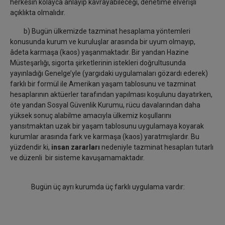
herkesin kolayca anlayıp kavrayabileceği, denetime elverişli
açıklıkta olmalıdır.
b) Bugün ülkemizde tazminat hesaplama yöntemleri
konusunda kurum ve kuruluşlar arasında bir uyum olmayıp,
âdeta karmaşa (kaos) yaşanmaktadır. Bir yandan Hazine
Müsteşarlığı, sigorta şirketlerinin istekleri doğrultusunda
yayınladığı Genelge’yle (yargıdaki uygulamaları gözardı ederek)
farklı bir formül ile Amerikan yaşam tablosunu ve tazminat
hesaplarının aktüerler tarafından yapılması koşulunu dayatırken,
öte yandan Sosyal Güvenlik Kurumu, rücu davalarından daha
yüksek sonuç alabilme amacıyla ülkemiz koşullarını
yansıtmaktan uzak bir yaşam tablosunu uygulamaya koyarak
kurumlar arasında fark ve karmaşa (kaos) yaratmışlardır. Bu
yüzdendir ki,
insan zararları
nedeniyle tazminat hesapları tutarlı
ve düzenli bir sisteme kavuşamamaktadır.
Bugün üç ayrı kurumda üç farklı uygulama vardır: