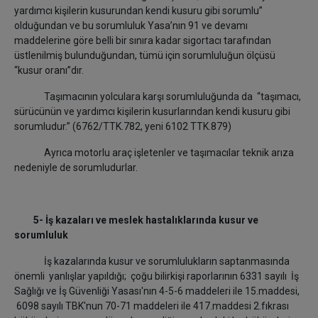
yardımcı kişilerin kusurundan kendi kusuru gibi sorumlu”
olduğundan ve bu sorumluluk Yasa’nın 91 ve devamı
maddelerine göre belli bir sınıra kadar sigortacı tarafından
üstlenilmiş bulunduğundan, tümü için sorumluluğun ölçüsü
“kusur oranı”dır.
Taşımacının yolculara karşı sorumluluğunda da “taşımacı,
sürücünün ve yardımcı kişilerin kusurlarından kendi kusuru gibi
sorumludur.” (6762/TTK.782, yeni 6102 TTK.879)
Ayrıca motorlu araç işletenler ve taşımacılar teknik arıza
nedeniyle de sorumludurlar.
5- İş kazaları ve meslek hastalıklarında kusur ve
sorumluluk
İş kazalarında kusur ve sorumlulukların saptanmasında
önemli yanlışlar yapıldığı; çoğu bilirkişi raporlarının 6331 sayılı İş
Sağlığı ve İş Güvenliği Yasası'nın 4-5-6 maddeleri ile 15.maddesi,
6098 sayılı TBK'nun 70-71 maddeleri ile 417.maddesi 2.fıkrası