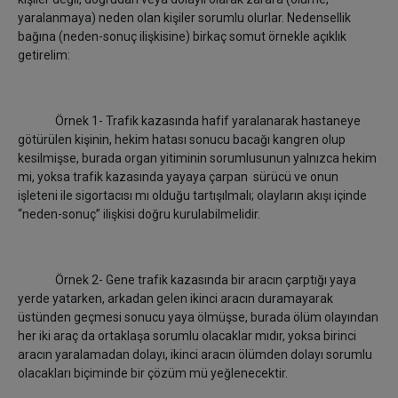
yaralanmaya) neden olan kişiler sorumlu olurlar. Nedensellik
bağına (neden-sonuç ilişkisine) birkaç somut örnekle açıklık
getirelim:
Örnek 1- Trafik kazasında hafif yaralanarak hastaneye
götürülen kişinin, hekim hatası sonucu bacağı kangren olup
kesilmişse, burada organ yitiminin sorumlusunun yalnızca hekim
mi, yoksa trafik kazasında yayaya çarpan sürücü ve onun
işleteni ile sigortacısı mı olduğu tartışılmalı; olayların akışı içinde
“neden-sonuç” ilişkisi doğru kurulabilmelidir.
Örnek 2- Gene trafik kazasında bir aracın çarptığı yaya
yerde yatarken, arkadan gelen ikinci aracın duramayarak
üstünden geçmesi sonucu yaya ölmüşse, burada ölüm olayından
her iki araç da ortaklaşa sorumlu olacaklar mıdır, yoksa birinci
aracın yaralamadan dolayı, ikinci aracın ölümden dolayı sorumlu
olacakları biçiminde bir çözüm mü yeğlenecektir.