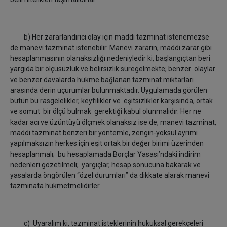
b) Her zararlandırıcı olay için maddi tazminat istenemezse
de manevi tazminat istenebilir. Manevi zararın,
maddi zarar gibi
hesaplanmasının olanaksızlığı nedeniyledir ki, başlangıçtan beri
yargıda bir ölçüsüzlük ve belirsizlik süregelmekte; benzer olaylar
ve benzer davalarda hükme bağlanan tazminat miktarları
arasında derin uçurumlar bulunmaktadır. Uygulamada görülen
bütün bu rasgelelikler, keyfilikler ve eşitsizlikler karşısında, ortak
ve somut bir ölçü bulmak gerektiği kabul olunmalıdır. Her ne
kadar acı ve üzüntüyü ölçmek olanaksız ise de, manevi tazminat,
maddi tazminat benzeri bir yöntemle, zengin-yoksul ayrımı
yapılmaksızın herkes için eşit ortak bir değer birimi üzerinden
hesaplanmalı; bu hesaplamada Borçlar Yasası’ndaki indirim
nedenleri gözetilmeli; yargıçlar, hesap sonucuna bakarak ve
yasalarda öngörülen “özel durumları” da dikkate alarak manevi
tazminata hükmetmelidirler.
c) Uyaralım ki, tazminat isteklerinin hukuksal gerekçeleri