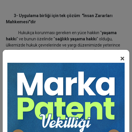
3- Uygulama birliği için tek çözüm "İnsan Zararları
Mahkemesi"dir
Hukukça korunması gereken en yüce hakkın "
yaşama
hakkı
" ve bunun özelinde "
sağlıklı yaşama hakkı
" olduğu,
ülkemizde hukuk çevrelerinde ve yargı düzenimizde yeterince
önemi kavranamamış, bir sorundur.
İnsan zararlarının
tazminat
×
olarak değerlendirilmesinde, kurumlar arasında yöntem birliği
sağlanamadığı gibi, toplum yapımızla ilgili bugüne kadar hiç bir
çalışma yapılmamış; farklı ülkelerden alınan ve zamanla
güncelliğini yitirmiş bir takım tablolarla, göstergelerle ve
formüllerle yetinilmiş; bu yüzden öldürülen veya sakat bırakılan
kişilerle ilgili davalarda verilen kararlar birbirinden farklı olmuş; hiç
bir zaman adaletli sonuçlar alınamamıştır.
Öte yandan, öldürülen veya sakat bırakılan kişilerin "
insan
"
olarak ^yaşama hakkı" bağlamında değerlendirilmeleri bir yana
bırakılarak, kurumların, iş çevrelerinin ve sigorta şirketlerinin
yoğun baskı ve etkileri altında hep tazminatın çokluğu-azlığı
tartışılmış; iş kazalarının veya trafik kazalarının önlenmesi veya