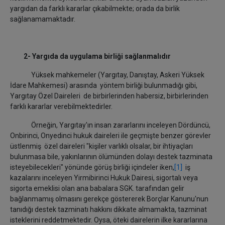
yargıdan da farklı kararlar çıkabilmekte; orada da birlik
sağlanamamaktadır.
2- Yargıda da uygulama birliği sağlanmalıdır
Yüksek mahkemeler (Yargıtay, Danıştay, Askeri Yüksek
İdare Mahkemesi) arasında yöntem birliği bulunmadığı gibi,
Yargıtay Özel Daireleri de birbirlerinden habersiz, birbirlerinden
farklı kararlar verebilmektedirler.
Örneğin, Yargıtay'ın insan zararlarını inceleyen Dördüncü,
Onbirinci, Onyedinci hukuk daireleri ile geçmişte benzer görevler
üstlenmiş özel daireleri "kişiler varlıklı olsalar, bir ihtiyaçları
bulunmasa bile, yakınlarının ölümünden dolayı destek tazminata
isteyebilecekleri" yönünde görüş birliği içindeler iken,
[1]
iş
kazalarını inceleyen Yirmibirinci Hukuk Dairesi, sigortalı veya
sigorta emeklisi olan ana babalara SGK. tarafından gelir
bağlanmamış olmasını gerekçe göstererek Borçlar Kanunu'nun
tanıdığı destek tazminatı hakkını dikkate almamakta, tazminat
isteklerini reddetmektedir. Oysa, öteki dairelerin ilke kararlarına