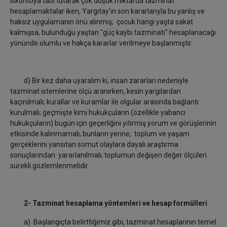
iskontoya tabi tutarak çok düşük miktarda tazminat
hesaplamaktalar iken, Yargıtay'ın son kararlarıyla bu yanlış ve
haksız uygulamanın önü alınmış; çocuk hangi yaşta sakat
kalmışsa, bulunduğu yaştan "güç kaybı tazminatı" hesaplanacağı
yönünde olumlu ve hakça kararlar verilmeye başlanmıştır.
d) Bir kez daha uyaralım ki, insan zararları nedeniyle
tazminat istemlerine ölçü aranırken, kesin yargılardan
kaçınılmalı; kurallar ve kuramlar ile olgular arasında bağlantı
kurulmalı; geçmişte kimi hukukçuların (özellikle yabancı
hukukçuların) bugün için geçerliğini yitirmiş yorum ve görüşlerinin
etkisinde kalınmamalı; bunların yerine, toplum ve yaşam
gerçeklerini yansıtan somut olaylara dayalı araştırma
sonuçlarından yararlanılmalı; toplumun değişen değer ölçüleri
sürekli gözlemlenmelidir.
2- Tazminat hesaplama yöntemleri ve hesap formülleri
a) Başlangıçta belirttiğimiz gibi, tazminat hesaplarının temel