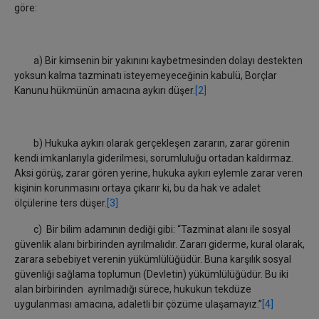
göre:
a) Bir kimsenin bir yakınını kaybetmesinden dolayı destekten
yoksun kalma tazminatı isteyemeyeceğinin kabulü, Borçlar
Kanunu hükmünün amacına aykırı düşer.
[2]
b) Hukuka aykırı olarak gerçekleşen zararın, zarar görenin
kendi imkanlarıyla giderilmesi, sorumluluğu ortadan kaldırmaz.
Aksi görüş, zarar gören yerine, hukuka aykırı eylemle zarar veren
kişinin korunmasını ortaya çıkarır ki, bu da hak ve adalet
ölçülerine ters düşer.
[3]
c) Bir bilim adamının dediği gibi: “Tazminat alanı ile sosyal
güvenlik alanı birbirinden ayrılmalıdır. Zararı giderme, kural olarak,
zarara sebebiyet verenin yükümlülüğüdür. Buna karşılık sosyal
güvenliği sağlama toplumun (Devletin) yükümlülüğüdür. Bu iki
alan birbirinden ayrılmadığı sürece, hukukun tekdüze
uygulanması amacına, adaletli bir çözüme ulaşamayız.”
[4]