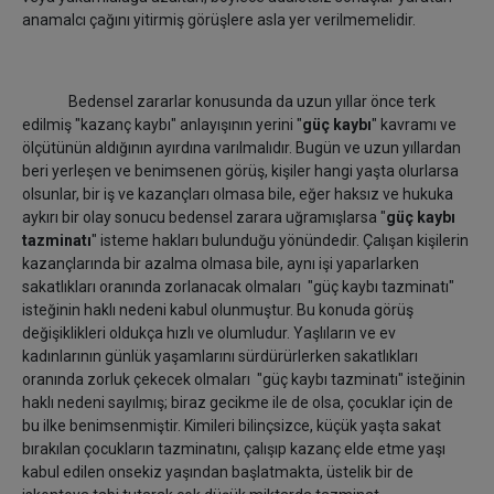
anamalcı çağını yitirmiş görüşlere asla yer verilmemelidir.
Bedensel zararlar konusunda da uzun yıllar önce terk
edilmiş "kazanç kaybı" anlayışının yerini "
güç kaybı
" kavramı ve
ölçütünün aldığının ayırdına varılmalıdır. Bugün ve uzun yıllardan
beri yerleşen ve benimsenen görüş, kişiler hangi yaşta olurlarsa
olsunlar, bir iş ve kazançları olmasa bile, eğer haksız ve hukuka
aykırı bir olay sonucu bedensel zarara uğramışlarsa "
güç kaybı
tazminatı
" isteme hakları bulunduğu yönündedir. Çalışan kişilerin
kazançlarında bir azalma olmasa bile, aynı işi yaparlarken
sakatlıkları oranında zorlanacak olmaları "güç kaybı tazminatı"
isteğinin haklı nedeni kabul olunmuştur. Bu konuda görüş
değişiklikleri oldukça hızlı ve olumludur. Yaşlıların ve ev
kadınlarının günlük yaşamlarını sürdürürlerken sakatlıkları
oranında zorluk çekecek olmaları "güç kaybı tazminatı" isteğinin
haklı nedeni sayılmış; biraz gecikme ile de olsa, çocuklar için de
bu ilke benimsenmiştir. Kimileri bilinçsizce, küçük yaşta sakat
bırakılan çocukların tazminatını, çalışıp kazanç elde etme yaşı
kabul edilen onsekiz yaşından başlatmakta, üstelik bir de