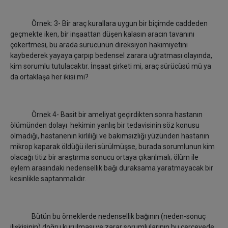
Örnek: 3- Bir araç kurallara uygun bir biçimde caddeden
geçmekte iken, bir inşaattan düşen kalasın aracın tavanını
çökertmesi, bu arada sürücünün direksiyon hakimiyetini
kaybederek yayaya çarpıp bedensel zarara uğratması olayında,
kim sorumlu tutulacaktır. İnşaat şirketi mi, araç sürücüsü mü ya
da ortaklaşa her ikisi mi?
Örnek 4- Basit bir ameliyat geçirdikten sonra hastanın
ölümünden dolayı hekimin yanlış bir tedavisinin söz konusu
olmadığı, hastanenin kirliliği ve bakımsızlığı yüzünden hastanın
mikrop kaparak öldüğü ileri sürülmüşse, burada sorumlunun kim
olacağı titiz bir araştırma sonucu ortaya çıkarılmalı; ölüm ile
eylem arasındaki nedensellik bağı duraksama yaratmayacak bir
kesinlikle saptanmalıdır.
Bütün bu örneklerde nedensellik bağının (neden-sonuç
ilişkisinin) doğru kurulması ve zarar sorumlularının bu çerçevede