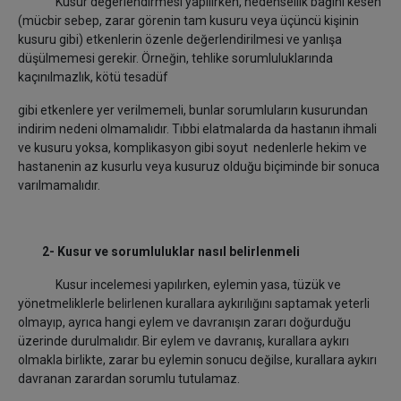
Kusur değerlendirmesi yapılırken, nedensellik bağını kesen
(mücbir sebep, zarar görenin tam kusuru veya üçüncü kişinin
kusuru gibi) etkenlerin özenle değerlendirilmesi ve yanlışa
düşülmemesi gerekir. Örneğin, tehlike sorumluluklarında
kaçınılmazlık, kötü tesadüf
gibi etkenlere yer verilmemeli, bunlar sorumluların kusurundan
indirim nedeni olmamalıdır. Tıbbi elatmalarda da hastanın ihmali
ve kusuru yoksa, komplikasyon gibi soyut nedenlerle hekim ve
hastanenin az kusurlu veya kusuruz olduğu biçiminde bir sonuca
varılmamalıdır.
2- Kusur ve sorumluluklar nasıl belirlenmeli
Kusur incelemesi yapılırken, eylemin yasa, tüzük ve
yönetmeliklerle belirlenen kurallara aykırılığını saptamak yeterli
olmayıp, ayrıca hangi eylem ve davranışın zararı doğurduğu
üzerinde durulmalıdır. Bir eylem ve davranış, kurallara aykırı
olmakla birlikte, zarar bu eylemin sonucu değilse, kurallara aykırı
davranan zarardan sorumlu tutulamaz.