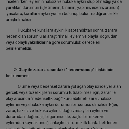
incelenirken, eylemin haksız ve hukuka aykırı olup olmadığı ya da
yaratılan durumun (işletmenin, binanın, yapının, eserin, ürünün)
yasalara, kurallara aykırı yönleri bulunup bulunmadığı öncelikle
araştırılmalıdır.
Hukuka ve kurallara aykırılık saptandıktan sonra, zarara
neden olan sorumlular araştırılmalı, eylem ve olayla doğrudan
veya dolaylı yakınlıklarına göre sorumluluk dereceleri
belirlenmelidir.
2- Olay ile zarar arasındaki “neden-sonuç” ilişkisinin
belirlenmesi
Ölüme veya bedensel zarara yol açan olay içinde yer alan
gerçek veya tüzel kişilerin sorumlu tutulabilmesi için, zarar ile
olay arasında “nedensellik bağı” kurulabilmeli; zarar, haksız
eylemin veya hukuka aykırı durumun bir sonucu olmalıdır. Eğer,
zarar, haksız ve hukuka aykırı olduğu varsayılan eylem ve
durumdan doğmuş gibi görünse de, başka bir etken ve
eylemden kaynaklandığı anlaşılmışsa, artık ilk başta belirlenen
kişiler değil, doğrudan veya dolaylı olarak zarara (ölüme,