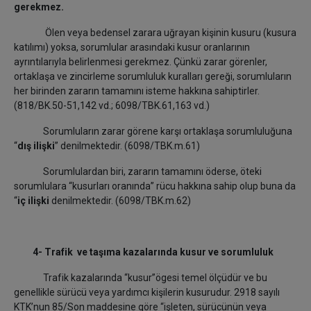
gerekmez.
Ölen veya bedensel zarara uğrayan kişinin kusuru (kusura
katılımı) yoksa, sorumlular arasındaki kusur oranlarının
ayrıntılarıyla belirlenmesi gerekmez. Çünkü zarar görenler,
ortaklaşa ve zincirleme sorumluluk kuralları gereği, sorumluların
her birinden zararın tamamını isteme hakkına sahiptirler.
(818/BK.50-51,142 vd.; 6098/TBK.61,163 vd.)
Sorumluların zarar görene karşı ortaklaşa sorumluluğuna
“
dış ilişki
” denilmektedir. (6098/TBK.m.61)
Sorumlulardan biri, zararın tamamını öderse, öteki
sorumlulara “kusurları oranında” rücu hakkına sahip olup buna da
“
iç ilişki
denilmektedir. (6098/TBK.m.62)
4- Trafik ve taşıma kazalarında kusur ve sorumluluk
Trafik kazalarında “kusur”ögesi temel ölçüdür ve bu
genellikle sürücü veya yardımcı kişilerin kusurudur. 2918 sayılı
KTK’nun 85/Son maddesine göre “işleten, sürücünün veya