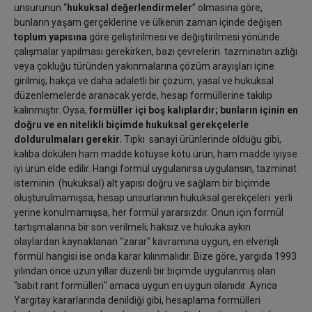
unsurunun “
hukuksal değerlendirmeler
” olmasına göre,
bunların yaşam gerçeklerine ve ülkenin zaman içinde değişen
toplum yapısına
göre geliştirilmesi ve değiştirilmesi yönünde
çalışmalar yapılması gerekirken, bazı çevrelerin tazminatın azlığı
veya çokluğu türünden yakınmalarına çözüm arayışları içine
girilmiş; hakça ve daha adaletli bir çözüm, yasal ve hukuksal
düzenlemelerde aranacak yerde, hesap formüllerine takılıp
kalınmıştır. Oysa,
formüller içi boş kalıplardır; bunların içinin en
doğru ve en nitelikli biçimde hukuksal gerekçelerle
doldurulmaları gerekir.
Tıpkı
sanayi ürünlerinde olduğu gibi,
kalıba dökülen ham madde kötüyse kötü ürün, ham madde iyiyse
iyi ürün elde edilir. Hangi formül uygulanırsa uygulansın, tazminat
isteminin (hukuksal) alt yapısı doğru ve sağlam bir biçimde
oluşturulmamışsa, hesap unsurlarının hukuksal gerekçeleri yerli
yerine konulmamışsa, her formül yararsızdır. Onun için formül
tartışmalarına bir son verilmeli; haksız ve hukuka aykırı
olaylardan kaynaklanan "zarar" kavramına uygun, en elverişli
formül hangisi ise onda karar kılınmalıdır. Bize göre, yargıda 1993
yılından önce uzun yıllar düzenli bir biçimde uygulanmış olan
"sabit rant formülleri" amaca uygun en uygun olanıdır. Ayrıca
Yargıtay kararlarında denildiği gibi, hesaplama formülleri