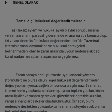
I- GENEL OLARAK
1- Temel ölçü hukuksal değerlendirmelerdir
a) Haksız eylem ve hukuka aykırı olaylar sonucu insana
verilen zararların parasal gideriminde iki aşama söz konusu olup,
ilki ve asıl önemlisi "hukuksal değerlendirmeler"dir. Tazminat
isteminin yasal dayanakları ve hukuksal gerekçeleri
belirlenmeden, olay ile zarar arasında uygun nedensellik bağı
kurulmadan hesaplama aşamasına geçilemez.
Zararı paraya dönüştürmede uygulanacak yöntem
(formüller) ne olursa olsun, eğer hukuksal değerlendirmeler
doğru yapılamıyorsa, sağlıklı bir sonuca ulaşılamaz. Tazminat
isteme hakkı yasalarda sınırlanmış; ayrıca toplum yapıları, kişiler
arası ilişkiler ve yaşam gerçekleri gözetilerek öğretide kurallar,
yargısal inançlarda ilkeler oluşturulmuştur. Örneğin, ölüm
nedeniyle destekten yoksunlukta, tazminat isteyebilecek olanlar
belli nitelikleri taşımalıdırlar.