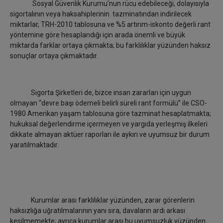
Sosyal Güvenlik Kurumu'nun rücu edebileceği, dolayısıyla
sigortalının veya haksahiplerinin tazminatından indirilecek
miktarlar, TRH-2010 tablosuna ve %5 artırım-iskonto değerli rant
yöntemine göre hesaplandığı için arada önemli ve büyük
miktarda farklar ortaya çıkmakta; bu farklılıklar yüzünden haksız
sonuçlar ortaya çıkmaktadır.
Sigorta Şirketleri de, bizce insan zararları için uygun
olmayan “devre başı ödemeli belirli süreli rant formülü” ile CSO-
1980
Amerikan yaşam tablosuna göre tazminat hesaplatmakta;
hukuksal değerlendirme içermeyen ve yargıda yerleşmiş ilkeleri
dikkate almayan aktüer raporları ile aykırı ve uyumsuz bir durum
yaratılmaktadır.
Kurumlar arası farklılıklar yüzünden, zarar görenlerin
haksızlığa uğratılmalarının yanı sıra, davaların ardı arkası
kesilmemekte; ayrıca kurumlar arası bu uyumsuzluk yüzünden