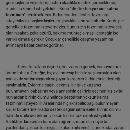
görmüşlerse veya ilerde üstün olasılıkla destek göreceklerse,
maddi tazminat isteyebilirler. Buna “
destekten yoksun kalma
tazminatı
” denilmektedir. Birbirlerinden destek tazminatı
isteyebilecek başlıca kişiler eş, çocuklar, ana ve babadır. Kardeşler
genellikle tazminat isteyemezler; bunun için tazminat isteyecek
olanın sakat, zeka özürlü, bakıma muhtaç olması; desteğin ise
varlıklı olması gerekir. Çocuklar genellikle çalışma yaşamına
atılıncaya kadar destek görürler.
Genel kuralların dışında, her zaman gerçek, varsayımlara
üstün tutulur. Örneğin, hiç evlenmeyip birlikte yaşlanmakta olan,
aynı evde yardımlaşarak yaşayan kardeşler birbirlerinin desteği
sayılmalıdır. Evlenme çağını geçmiş, bir işi ve kazancı
bulunmayan, babasının veya annesinin geliriyle geçinen kız evlât,
bunlardan birinin ölümü halinde destekten yoksun kalma
tazminatı isteyebilir. Aralarında hiç akrabalık bağı bulunmayan
kişiler birbirlerine maddi destek sağlamakta iseler, birinin ölümü
halinde öteki destekten yoksun kalma tazminatı isteyebilir.
Varlıklı bir kimseden burs alan öğrenci, onun ölümüyle bu
yardımdan yoksun kalmışsa, okulunu bitireceği güne kadar zarar