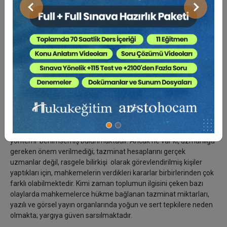
en aza indirilmesi yönünde çözümler üretilmek yerine,
Önceki
Sonraki
tazminatların yüksek hesaplandığından yakınılmış; özellikle
işverenler ve sigorta şirketleri tazminat ödememek için her yola
başvurmuşlardır.
Geçmişte olduğu gibi bugün de, her kurum ayrı bir yöntem
uygulamakta, her biri farklı amaçlar gütmektedirler. Sosyal
Güvenlik Kurumu parasal denge sağlama amacı güderken,
sigorta şirketleri daha az tazminat ödemenin yollarını aramakta;
temel işlevi ve tek amacı “
insan zararlarının hakça giderimi
”
olan yargı ise, her iki kurumunkinden farklı bir hesaplama
yöntemi benimsemiş bulunmaktadır. Ancak ne var ki, uzmanlığa
gereken önem verilmediği; tazminat hesaplarını gerçek
uzmanlar değil, rasgele bilirkişi olarak görevlendirilmiş kişiler
yaptıkları için, mahkemelerin verdikleri kararlar birbirlerinden çok
farklı olabilmektedir. Kimi zaman toplumun ilgisini çeken bazı
olaylarda mahkemelerce hükme bağlanan tazminat miktarları,
yazılı ve görsel yayın organlarında yoğun ve sert tepkilere neden
olmakta; yargıya güven sarsılmaktadır.