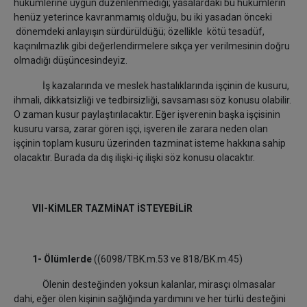
hükümlerine uygun düzenlenmediği; yasalardaki bu hükümlerin
henüz yeterince kavranmamış olduğu, bu iki yasadan önceki
dönemdeki anlayışın sürdürüldüğü; özellikle kötü tesadüf,
kaçınılmazlık gibi değerlendirmelere sıkça yer verilmesinin doğru
olmadığı düşüncesindeyiz.
İş kazalarında ve meslek hastalıklarında işçinin de kusuru,
ihmali, dikkatsizliği ve tedbirsizliği, savsaması söz konusu olabilir.
O zaman kusur paylaştırılacaktır. Eğer işverenin başka işçisinin
kusuru varsa, zarar gören işçi, işveren ile zarara neden olan
işçinin toplam kusuru üzerinden tazminat isteme hakkına sahip
olacaktır. Burada da dış ilişki-iç ilişki söz konusu olacaktır.
VII-KİMLER TAZMİNAT İSTEYEBİLİR
1- Ölümlerde
((6098/TBK.m.53 ve 818/BK.m.45)
Ölenin desteğinden yoksun kalanlar, mirasçı olmasalar
dahi, eğer ölen kişinin sağlığında yardımını ve her türlü desteğini