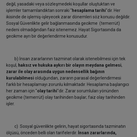
değil, yasadaki veya sözleşmedeki koşullar oluştuktan ve
işlemler tamamlandıktan sonraki "
hesaplama tarihi
"dir. Her
ikisinde de işlemiş-işleyecek zarar dönemleri söz konusu değildir.
Sosyal Güvenlikte gelir bağlanmasında gecikme (temerrüt)
nedeni olmadığından faiz istenemez. Hayat Sigortasında da
gecikme ayrı bir değerlendirme konusudur.
b) İnsan zararlarının tazminat olarak istenebilmesi için tek
koşul,
haksız ve hukuka aykırı bir olayın meydana gelmesi
,
zarar ile olay arasında uygun nedensellik bağının
kurulabilmesi
olduğundan, zararın parasal değerlendirmesi
farklı bir hesaplamayı zorunlu kılmaktadır. Hesaplama başlangıcı
her zaman için "
olay tarihi
"dir. Zarar sorumluları yönünden
gecikme (temerrüt) olay tarihinden başlar; faiz olay tarihinden
işler.
c) Sosyal güvenlikte gelirin, hayat sigortasında tazminatın
ölçüsü, önceden belli olan tarifelerdir.
İnsan zararlarında,