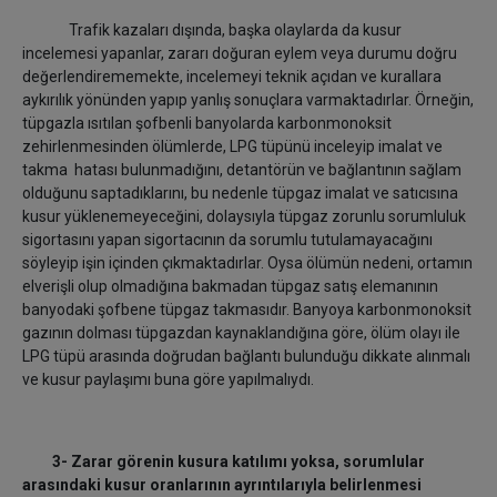
Trafik kazaları dışında, başka olaylarda da kusur
incelemesi yapanlar, zararı doğuran eylem veya durumu doğru
değerlendirememekte, incelemeyi teknik açıdan ve kurallara
aykırılık yönünden yapıp yanlış sonuçlara varmaktadırlar. Örneğin,
tüpgazla ısıtılan şofbenli banyolarda karbonmonoksit
zehirlenmesinden ölümlerde, LPG tüpünü inceleyip imalat ve
takma hatası bulunmadığını, detantörün ve bağlantının sağlam
olduğunu saptadıklarını, bu nedenle tüpgaz imalat ve satıcısına
kusur yüklenemeyeceğini, dolaysıyla tüpgaz zorunlu sorumluluk
sigortasını yapan sigortacının da sorumlu tutulamayacağını
söyleyip işin içinden çıkmaktadırlar. Oysa ölümün nedeni, ortamın
elverişli olup olmadığına bakmadan tüpgaz satış elemanının
banyodaki şofbene tüpgaz takmasıdır. Banyoya karbonmonoksit
gazının dolması tüpgazdan kaynaklandığına göre, ölüm olayı ile
LPG tüpü arasında doğrudan bağlantı bulunduğu dikkate alınmalı
ve kusur paylaşımı buna göre yapılmalıydı.
3- Zarar görenin kusura katılımı yoksa, sorumlular
arasındaki kusur oranlarının ayrıntılarıyla belirlenmesi