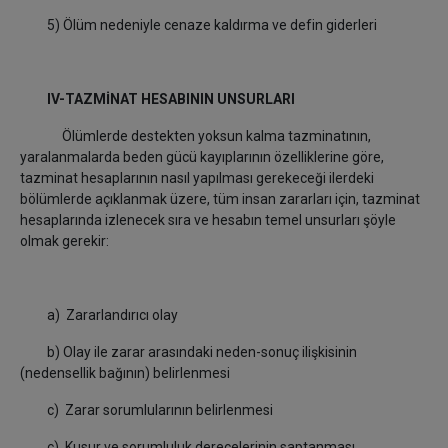
5) Ölüm nedeniyle cenaze kaldırma ve defin giderleri
IV-TAZMİNAT HESABININ UNSURLARI
Ölümlerde destekten yoksun kalma tazminatının,
yaralanmalarda beden gücü kayıplarının özelliklerine göre,
tazminat hesaplarının nasıl yapılması gerekeceği ilerdeki
bölümlerde açıklanmak üzere, tüm insan zararları için, tazminat
hesaplarında izlenecek sıra ve hesabın temel unsurları şöyle
olmak gerekir:
a) Zararlandırıcı olay
b) Olay ile zarar arasındaki neden-sonuç ilişkisinin
(nedensellik bağının) belirlenmesi
c) Zarar sorumlularının belirlenmesi
ç) Kusur ve sorumluluk derecelerinin saptanması