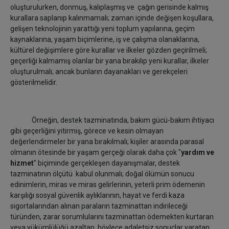
oluşturulurken, donmuş, kalıplaşmış ve çağın gerisinde kalmış
kurallara saplanıp kalınmamalı; zaman içinde değişen koşullara,
gelişen teknolojinin yarattığı yeni toplum yapılarına, geçim
kaynaklarına, yaşam biçimlerine, iş ve çalışma olanaklarına,
kültürel değişimlere göre kurallar ve ilkeler gözden geçirilmeli;
geçerliği kalmamış olanlar bir yana bırakılıp yeni kurallar, ilkeler
oluşturulmalı; ancak bunların dayanakları ve gerekçeleri
gösterilmelidir.
Örneğin, destek tazminatında, bakım gücü-bakım ihtiyacı
gibi geçerliğini yitirmiş, görece ve kesin olmayan
değerlendirmeler bir yana bırakılmalı; kişiler arasında parasal
olmanın ötesinde bir yaşam gerçeği olarak daha çok "
yardım ve
hizmet
" biçiminde gerçekleşen dayanışmalar, destek
tazminatının ölçütü kabul olunmalı; doğal ölümün sonucu
edinimlerin, miras ve miras gelirlerinin, yeterli prim ödemenin
karşılığı sosyal güvenlik aylıklarının, hayat ve ferdi kaza
sigortalarından alınan paraların tazminattan indirileceği
türünden, zarar sorumlularını tazminattan ödemekten kurtaran
veya yükümlülüğü azaltan, böylece adaletsiz sonuçlar yaratan