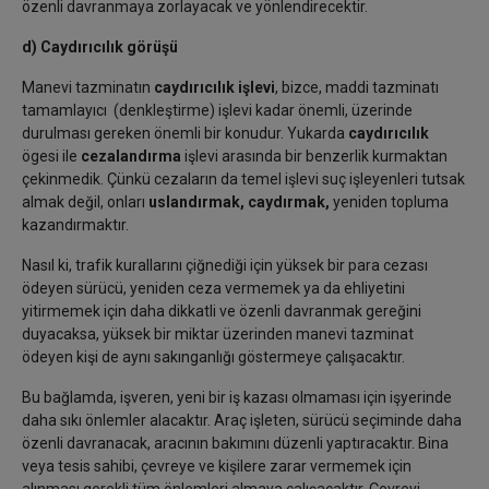
özenli davranmaya zorlayacak ve yönlendirecektir.
d) Caydırıcılık görüşü
Manevi tazminatın
caydırıcılık işlevi
, bizce, maddi tazminatı
tamamlayıcı (denkleştirme) işlevi kadar önemli, üzerinde
durulması gereken önemli bir konudur. Yukarda
caydırıcılık
ögesi ile
cezalandırma
işlevi arasında bir benzerlik kurmaktan
çekinmedik. Çünkü cezaların da temel işlevi suç işleyenleri tutsak
almak değil, onları
uslandırmak, caydırmak,
yeniden topluma
kazandırmaktır.
Nasıl ki, trafik kurallarını çiğnediği için yüksek bir para cezası
ödeyen sürücü, yeniden ceza vermemek ya da ehliyetini
yitirmemek için daha dikkatli ve özenli davranmak gereğini
duyacaksa, yüksek bir miktar üzerinden manevi tazminat
ödeyen kişi de aynı sakınganlığı göstermeye çalışacaktır.
Bu bağlamda, işveren, yeni bir iş kazası olmaması için işyerinde
daha sıkı önlemler alacaktır. Araç işleten, sürücü seçiminde daha
özenli davranacak, aracının bakımını düzenli yaptıracaktır. Bina
veya tesis sahibi, çevreye ve kişilere zarar vermemek için