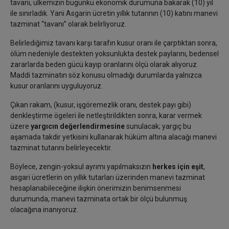
tavanı, ülkemizin bugünkü ekonomik durumuna bakarak (10) yıl
ile sınırladık. Yani Asgarin ücretin yıllık tutarının (10) katını manevi
tazminat “tavanı” olarak belirliyoruz.
Belirlediğimiz tavanı karşı tarafın kusur oranı ile çarptıktan sonra,
ölüm nedeniyle destekten yoksunlukta destek paylarını, bedensel
zararlarda beden gücü kayıp oranlarını ölçü olarak alıyoruz.
Maddi tazminatın söz konusu olmadığı durumlarda yalnızca
kusur oranlarını uyguluyoruz.
Çıkan rakam, (kusur, işgöremezlik oranı, destek payı gibi)
denkleştirme ögeleri ile netleştirildikten sonra, karar vermek
üzere
yargıcın değerlendirmesine
sunulacak; yargıç bu
aşamada takdir yetkisini kullanarak hüküm altına alacağı manevi
tazminat tutarını belirleyecektir.
Böylece, zengin-yoksul ayrımı yapılmaksızın
herkes için eşit
,
asgari ücretlerin on yıllık tutarları üzerinden manevi tazminat
hesaplanabileceğine ilişkin önerimizin benimsenmesi
durumunda, manevi tazminata ortak bir ölçü bulunmuş
olacağına inanıyoruz.