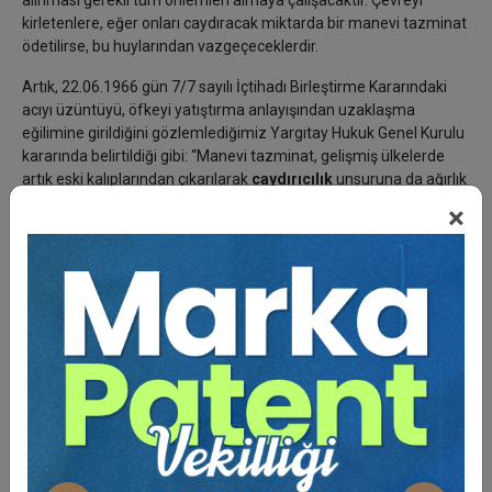
alınması gerekli tüm önlemleri almaya çalışacaktır. Çevreyi
kirletenlere, eğer onları caydıracak miktarda bir manevi tazminat
ödetilirse, bu huylarından vazgeçeceklerdir.
Artık, 22.06.1966 gün 7/7 sayılı İçtihadı Birleştirme Kararındaki
acıyı üzüntüyü, öfkeyi yatıştırma anlayışından uzaklaşma
eğilimine girildiğini gözlemlediğimiz Yargıtay Hukuk Genel Kurulu
kararında belirtildiği gibi: “Manevi tazminat, gelişmiş ülkelerde
artık eski kalıplarından çıkarılarak
caydırıcılık
unsuruna da ağırlık
verilmektedir. Gelişen hukukta bu yaklaşım, kişilerin bedenine ve
×
ruhuna karşı yöneltilen haksız eylemlerde veya taksirli
davranışlarda tatmin duygusu yanında
caydırıcılık
uyandıran
oranlarda manevi tazminat takdir edilmesi gereğini ortaya
koymakta; kişi haklarının her şeyin önünde geldiğini önemle
vurgulamaktadır. Bu ilkeler gözetildiğinde, aslolan insan
yaşamıdır ve bu yaşamın yitirilmesinin yakınlarında açtığı derin
ıztırabı hiçbir değerin gidermesi olanaklı değildir. Burada
amaçlanan sadece bir parça olsun rahatlama duygusu vermek;
öte yandan da zarar veren yanı da dikkat ve özen göstermek
konusunda etkileyecek bir yaptırımla
caydırıcı
olabilmektir.”
(HGK.23.06.2004, E.2004/13-291 – K. 2004/370)