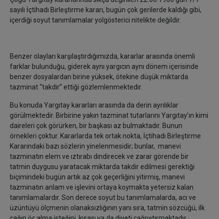
sayılı İçtihadı Birleştirme kararı, bugün çok gerilerde kaldığı gibi,
içerdiği soyut tanımlamalar yolgösterici nitelikte değildir.
Benzer olayları karşılaştırdığımızda, kararlar arasında önemli
farklar bulunduğu, giderek aynı yargıcın aynı dönem içerisinde
benzer dosyalardan birine yüksek, ötekine düşük miktarda
tazminat “takdir” ettiği gözlemlenmektedir.
Bu konuda Yargıtay kararları arasında da derin ayrılıklar
görülmektedir. Birbirine yakın tazminat tutarlarını Yargıtay’ın kimi
daireleri çok görürken, bir başkası az bulmaktadır. Bunun
örnekleri çoktur. Kararlarda tek ortak nokta, İçtihadı Birleştirme
Kararındaki bazı sözlerin yinelenmesidir; bunlar, manevi
tazminatın elem ve ıztırabı dindirecek ve zarar görende bir
tatmin duygusu yaratacak miktarda takdir edilmesi gerektiği
biçimindeki bugün artık az çok geçerliğini yitirmiş, manevi
tazminatın anlam ve işlevini ortaya koymakta yetersiz kalan
tanımlamalardır. Son derece soyut bu tanımlamalarda, acı ve
üzüntüyü ölçmenin olanaksızlığının yanı sıra, tatmin sözcüğü, ilk
çağın öç alma isteğini, kısası ya da diyeti çağrıştırmaktadır.