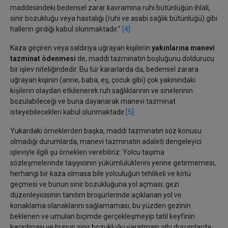
maddesindeki bedensel zarar kavramına ruhi bütünlüğün ihlali,
sinir bozukluğu veya hastalığı (ruhi ve asabi sağlık bütünlüğü) gibi
hallerin girdiği kabul olunmaktadır.”
[4]
Kaza geçiren veya saldırıya uğrayan kişilerin
yakınlarına manevi
tazminat ödenmesi
de, maddi tazminatın boşluğunu doldurucu
bir işlev niteliğindedir. Bu tür kararlarda da, bedensel zarara
uğrayan kişinin (anne, baba, eş, çocuk gibi) çok yakınındaki
kişilerin olaydan etkilenerek ruh sağlıklarının ve sinirlerinin
bozulabileceği ve buna dayanarak manevi tazminat
isteyebilecekleri kabul olunmaktadır.
[5]
Yukardaki örneklerden başka, maddi tazminatın söz konusu
olmadığı durumlarda, manevi tazminatın adaleti dengeleyici
işleviyle ilgili şu örnekleri verebiliriz: Yolcu taşıma
sözleşmelerinde taşıyıcının yükümlülüklerini yerine getirmemesi,
herhangi bir kaza olmasa bile yolculuğun tehlikeli ve kötü
geçmesi ve bunun sinir bozukluğuna yol açması; gezi
düzenleyicisinin tanıtım broşürlerinde açıklanan yol ve
konaklama olanaklarını sağlamaması, bu yüzden gezinin
beklenen ve umulan biçimde gerçekleşmeyip tatil keyfinin
kaçırılması ve bunun sinir bozukluğu yaratması gibi durumlarda