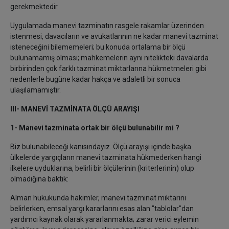
gerekmektedir.
Uygulamada manevi tazminatın rasgele rakamlar üzerinden
istenmesi, davacıların ve avukatlarının ne kadar manevi tazminat
isteneceğini bilememeleri; bu konuda ortalama bir ölçü
bulunamamış olması; mahkemelerin aynı nitelikteki davalarda
birbirinden çok farklı tazminat miktarlarına hükmetmeleri gibi
nedenlerle bugüne kadar hakça ve adaletli bir sonuca
ulaşılamamıştır.
III- MANEVİ TAZMİNATA ÖLÇÜ ARAYIŞI
1- Manevi tazminata ortak bir ölçü bulunabilir mi ?
Biz bulunabileceği kanısındayız. Ölçü arayışı içinde başka
ülkelerde yargıçların manevi tazminata hükmederken hangi
ilkelere uyduklarına, belirli bir ölçülerinin (kriterlerinin) olup
olmadığına baktık:
Alman hukukunda hakimler, manevi tazminat miktarını
belirlerken, emsal yargı kararlarını
esas alan "tablolar"dan
yardımcı kaynak olarak yararlanmakta; zarar verici eylemin