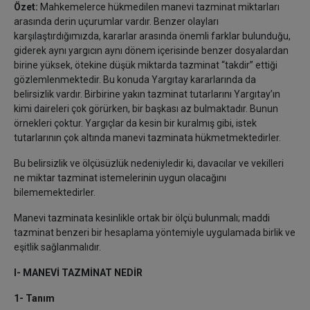
Özet:
Mahkemelerce hükmedilen manevi tazminat miktarları
arasında derin uçurumlar vardır. Benzer olayları
karşılaştırdığımızda, kararlar arasında önemli farklar bulunduğu,
giderek aynı yargıcın aynı dönem içerisinde benzer dosyalardan
birine yüksek, ötekine düşük miktarda tazminat “takdir” ettiği
gözlemlenmektedir. Bu konuda Yargıtay kararlarında da
belirsizlik vardır. Birbirine yakın tazminat tutarlarını Yargıtay’ın
kimi daireleri çok görürken, bir başkası az bulmaktadır. Bunun
örnekleri çoktur. Yargıçlar da kesin bir kuralmış gibi, istek
tutarlarının çok altında manevi tazminata hükmetmektedirler.
Bu belirsizlik ve ölçüsüzlük nedeniyledir ki, davacılar ve vekilleri
ne miktar tazminat istemelerinin uygun olacağını
bilememektedirler.
Manevi tazminata kesinlikle ortak bir ölçü bulunmalı; maddi
tazminat benzeri bir hesaplama yöntemiyle uygulamada birlik ve
eşitlik sağlanmalıdır.
I- MANEVİ TAZMİNAT NEDİR
1- Tanım