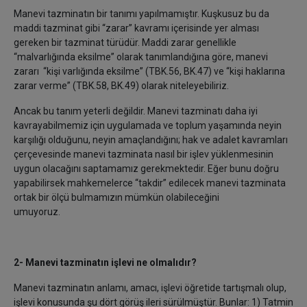
Manevi tazminatın bir tanımı yapılmamıştır. Kuşkusuz bu da
maddi tazminat gibi “zarar” kavramı içerisinde yer alması
gereken bir tazminat türüdür. Maddi zarar genellikle
“malvarlığında eksilme” olarak tanımlandığına göre, manevi
zararı “kişi varlığında eksilme” (TBK.56, BK.47) ve “kişi haklarına
zarar verme” (TBK.58, BK.49) olarak niteleyebiliriz.
Ancak bu tanım yeterli değildir. Manevi tazminatı daha iyi
kavrayabilmemiz için uygulamada ve toplum yaşamında neyin
karşılığı olduğunu, neyin amaçlandığını; hak ve adalet kavramları
çerçevesinde manevi tazminata nasıl bir işlev yüklenmesinin
uygun olacağını saptamamız gerekmektedir. Eğer bunu doğru
yapabilirsek mahkemelerce “takdir” edilecek manevi tazminata
ortak bir ölçü bulmamızın mümkün olabileceğini
umuyoruz.
2- Manevi tazminatın işlevi ne olmalıdır?
Manevi tazminatın anlamı, amacı, işlevi öğretide tartışmalı olup,
işlevi konusunda şu dört görüş ileri sürülmüştür. Bunlar: 1) Tatmin