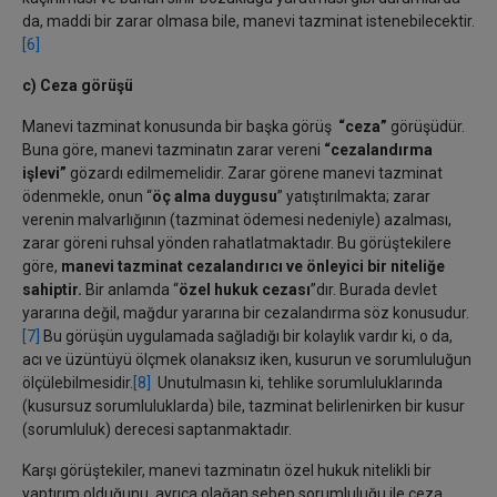
da, maddi bir zarar olmasa bile, manevi tazminat istenebilecektir.
[6]
c) Ceza görüşü
Manevi tazminat konusunda bir başka görüş
“ceza”
görüşüdür.
Buna göre, manevi tazminatın zarar vereni
“cezalandırma
işlevi”
gözardı edilmemelidir. Zarar görene manevi tazminat
ödenmekle, onun “
öç alma duygusu
” yatıştırılmakta; zarar
verenin malvarlığının (tazminat ödemesi nedeniyle) azalması,
zarar göreni ruhsal yönden rahatlatmaktadır. Bu görüştekilere
göre,
manevi tazminat cezalandırıcı ve önleyici bir niteliğe
sahiptir.
Bir anlamda “
özel hukuk cezası
”dır. Burada devlet
yararına değil, mağdur yararına bir cezalandırma söz konusudur.
[7]
Bu görüşün uygulamada sağladığı bir kolaylık vardır ki, o da,
acı ve üzüntüyü ölçmek olanaksız iken, kusurun ve sorumluluğun
ölçülebilmesidir.
[8]
Unutulmasın ki, tehlike sorumluluklarında
(kusursuz sorumluluklarda) bile, tazminat belirlenirken bir kusur
(sorumluluk) derecesi saptanmaktadır.
Karşı görüştekiler, manevi tazminatın özel hukuk nitelikli bir
yaptırım olduğunu, ayrıca olağan sebep sorumluluğu ile ceza