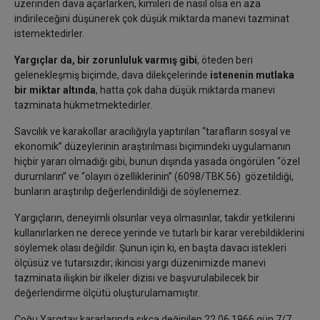
üzerinden dava açarlarken, kimileri de nasıl olsa en aza
indirileceğini düşünerek çok düşük miktarda manevi tazminat
istemektedirler.
Yargıçlar da, bir zorunluluk varmış gibi
, öteden beri
gelenekleşmiş biçimde, dava dilekçelerinde
istenenin mutlaka
bir miktar altında
, hatta çok daha düşük miktarda manevi
tazminata hükmetmektedirler.
Savcılık ve karakollar aracılığıyla yaptırılan “tarafların sosyal ve
ekonomik” düzeylerinin araştırılması biçimindeki uygulamanın
hiçbir yararı olmadığı gibi, bunun dışında yasada öngörülen “özel
durumların” ve “olayın özelliklerinin” (6098/TBK.56) gözetildiği,
bunların araştırılıp değerlendirildiği de söylenemez.
Yargıçların, deneyimli olsunlar veya olmasınlar, takdir yetkilerini
kullanırlarken ne derece yerinde ve tutarlı bir karar verebildiklerini
söylemek olası değildir. Şunun için ki, en başta davacı istekleri
ölçüsüz ve tutarsızdır; ikincisi yargı düzenimizde manevi
tazminata ilişkin bir ilkeler dizisi ve başvurulabilecek bir
değerlendirme ölçütü oluşturulamamıştır.
Çoğu Yargıtay kararlarında sıkça değinilen 22.06.1966 gün 7/7