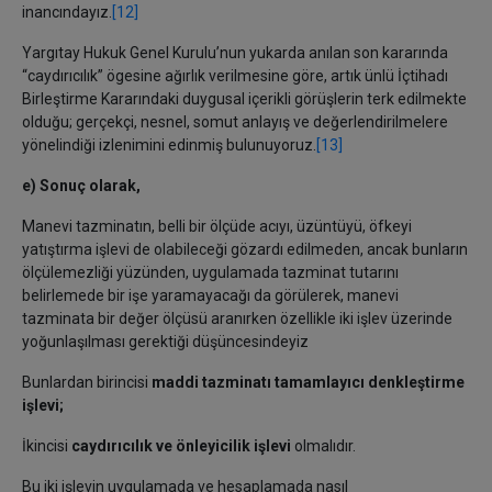
inancındayız.
[12]
Yargıtay Hukuk Genel Kurulu’nun yukarda anılan son kararında
“caydırıcılık” ögesine ağırlık verilmesine göre, artık ünlü İçtihadı
Birleştirme Kararındaki duygusal içerikli görüşlerin terk edilmekte
olduğu; gerçekçi, nesnel, somut anlayış ve değerlendirilmelere
yönelindiği izlenimini edinmiş bulunuyoruz.
[13]
e) Sonuç olarak,
Manevi tazminatın, belli bir ölçüde acıyı, üzüntüyü, öfkeyi
yatıştırma işlevi de olabileceği gözardı edilmeden, ancak bunların
ölçülemezliği yüzünden, uygulamada tazminat tutarını
belirlemede bir işe yaramayacağı da görülerek, manevi
tazminata bir değer ölçüsü aranırken özellikle iki işlev üzerinde
yoğunlaşılması gerektiği düşüncesindeyiz
Bunlardan birincisi
maddi tazminatı tamamlayıcı denkleştirme
işlevi;
İkincisi
caydırıcılık ve önleyicilik işlevi
olmalıdır.
Bu iki işlevin uygulamada ve hesaplamada nasıl