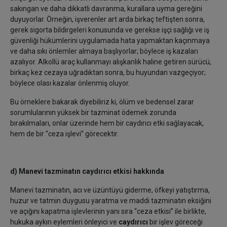
sakıngan ve daha dikkatli davranma, kurallara uyma gereğini
duyuyorlar. Örneğin, işverenler art arda birkaç teftişten sonra,
gerek sigorta bildirgeleri konusunda ve gerekse işçi sağlığı ve iş
güvenliği hükümlerini uygulamada hata yapmaktan kaçınmaya
ve daha sıkı önlemler almaya başlıyorlar; böylece iş kazaları
azalıyor. Alkollü araç kullanmayı alışkanlık haline getiren sürücü,
birkaç kez cezaya uğradıktan sonra, bu huyundan vazgeçiyor;
böylece olası kazalar önlenmiş oluyor.
Bu örneklere bakarak diyebiliriz ki, ölüm ve bedensel zarar
sorumlularının yüksek bir tazminat ödemek zorunda
bırakılmaları, onlar üzerinde hem bir caydırıcı etki sağlayacak,
hem de bir “ceza işlevi” görecektir.
d) Manevi tazminatın caydırıcı etkisi hakkında
Manevi tazminatın, acı ve üzüntüyü giderme, öfkeyi yatıştırma,
huzur ve tatmin duygusu yaratma ve maddi tazminatın eksiğini
ve açığını kapatma işlevlerinin yanı sıra “ceza etkisi” ile birlikte,
hukuka aykırı eylemleri önleyici ve
caydırıcı
bir işlev göreceği