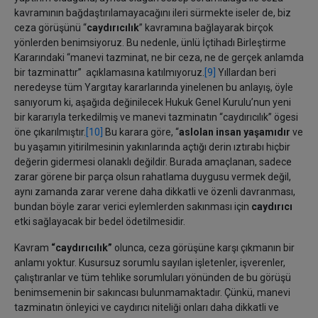
kavramının bağdaştırılamayacağını ileri sürmekte iseler de, biz
ceza görüşünü “
caydırıcılık
” kavramına bağlayarak birçok
yönlerden benimsiyoruz. Bu nedenle, ünlü İçtihadı Birleştirme
Kararındaki “manevi tazminat, ne bir ceza, ne de gerçek anlamda
bir tazminattır” açıklamasına katılmıyoruz.
[9]
Yıllardan beri
neredeyse tüm Yargıtay kararlarında yinelenen bu anlayış, öyle
sanıyorum ki, aşağıda değinilecek Hukuk Genel Kurulu’nun yeni
bir kararıyla terkedilmiş ve manevi tazminatın “caydırıcılık” ögesi
öne çıkarılmıştır.
[10]
Bu karara göre, “
aslolan insan yaşamıdır
ve
bu yaşamın yitirilmesinin yakınlarında açtığı derin ıztırabı hiçbir
değerin gidermesi olanaklı değildir. Burada amaçlanan, sadece
zarar görene bir parça olsun rahatlama duygusu vermek değil,
aynı zamanda zarar verene daha dikkatli ve özenli davranması,
bundan böyle zarar verici eylemlerden sakınması için
caydırıcı
etki sağlayacak bir bedel ödetilmesidir.
Kavram
“caydırıcılık”
olunca, ceza görüşüne karşı çıkmanın bir
anlamı yoktur. Kusursuz sorumlu sayılan işletenler, işverenler,
çalıştıranlar ve tüm tehlike sorumluları yönünden de bu görüşü
benimsemenin bir sakıncası bulunmamaktadır. Çünkü, manevi
tazminatın önleyici ve caydırıcı niteliği onları daha dikkatli ve