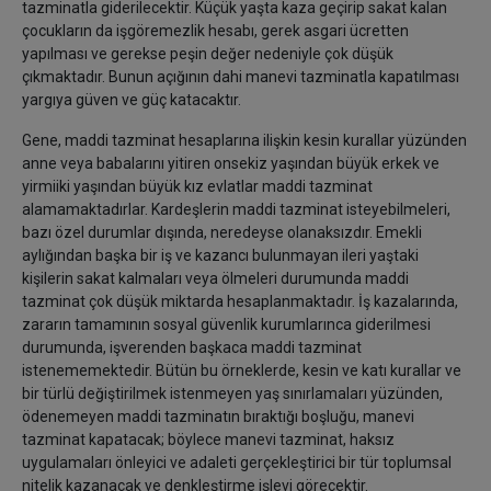
tazminatla giderilecektir. Küçük yaşta kaza geçirip sakat kalan
çocukların da işgöremezlik hesabı, gerek asgari ücretten
yapılması ve gerekse peşin değer nedeniyle çok düşük
çıkmaktadır. Bunun açığının dahi manevi tazminatla kapatılması
yargıya güven ve güç katacaktır.
Gene, maddi tazminat hesaplarına ilişkin kesin kurallar yüzünden
anne veya babalarını yitiren onsekiz yaşından büyük erkek ve
yirmiiki yaşından büyük kız evlatlar maddi tazminat
alamamaktadırlar. Kardeşlerin maddi tazminat isteyebilmeleri,
bazı özel durumlar dışında, neredeyse olanaksızdır. Emekli
aylığından başka bir iş ve kazancı bulunmayan ileri yaştaki
kişilerin sakat kalmaları veya ölmeleri durumunda maddi
tazminat çok düşük miktarda hesaplanmaktadır. İş kazalarında,
zararın tamamının sosyal güvenlik kurumlarınca giderilmesi
durumunda, işverenden başkaca maddi tazminat
istenememektedir. Bütün bu örneklerde, kesin ve katı kurallar ve
bir türlü değiştirilmek istenmeyen yaş sınırlamaları yüzünden,
ödenemeyen maddi tazminatın bıraktığı boşluğu, manevi
tazminat kapatacak; böylece manevi tazminat, haksız
uygulamaları önleyici ve adaleti gerçekleştirici bir tür toplumsal
nitelik kazanacak ve denkleştirme işlevi görecektir.