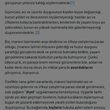
görüşünün yetersiz kaldığı söylenmektedir.
[1]
Üçüncüsü, acı ve üzüntü duygusunun kişiden kişiye değişeceği,
bunun şiddet ve derecesinin ölçülemeyeceği; bazıları acı ve
öfkelerini kolayca bastırabilirlerken, kimilerinin de yaşam boyu acı
çekecekleri, bunun en yüksek tazminatla bile giderilemeyeceği
düşüncesindedirler.
[2]
Biz, manevi tazminatın acıyı dindirme ve öfkeyi yatıştırma parası
olduğu, (manevi tatmin ihtiyacını giderdiği ve huzur duygusu
yarattığı) görüşlerini eksik ve yetersiz bulmakla birlikte, yaşam
gerçeklerine bakarak büsbütün yanlış da bulmuyoruz. Çünkü
biliyoruz ki, en paraya önem vermez görünenlerin bile, acıları ne
kadar derin olursa olsun, bir miktar para ile
avunduklarını
görüyoruz, duyuyoruz.
Özellikle cana gelen zararlarda, manevi tazminatın acı ve
üzüntüyü giderme ve öfkeyi yatıştırma parası olarak görülmesini,
eski çağların “
diyet
” uygulamasına benzetiyoruz. Uygarlık tarihi
içinde yer alan geçmişin törelerini, hukuk kurallarını dışlamıyoruz;
bugün de gözardı edilemeyecek yararlı yönleri bulunduğunu
düşünüyoruz. Bu bağlamda,
kişilerin
hukuka aykırı eylem sonucu