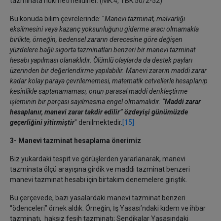
tazminata hükmetmelidirler. (MK.4, TBK.50/2-52)
Bu konuda bilim çevrelerinde: "
Manevi tazminat, malvarlığı
eksilmesini veya kazanç yoksunluğunu giderme aracı olmamakla
birlikte, örneğin, bedensel zararın derecesine göre değişen
yüzdelere bağlı sigorta tazminatları benzeri bir manevi tazminat
hesabı yapılması olanaklıdır. Ölümlü olaylarda da destek payları
üzerinden bir değerlendirme yapılabilir. Manevi zararın maddi zarar
kadar kolay paraya çevrilememesi, matematik cetvellerle hesaplanıp
kesinlikle saptanamaması, onun parasal maddi denkleştirme
işleminin bir parçası sayılmasına engel olmamalıdır. “
Maddi zarar
hesaplanır, manevi zarar takdir edilir” özdeyişi günümüzde
geçerliğini yitirmiştir
" denilmektedir.
[15]
3- Manevi tazminat hesaplama önerimiz
Biz yukardaki tespit ve görüşlerden yararlanarak, manevi
tazminata ölçü arayışına girdik ve maddi tazminat benzeri
manevi tazminat hesabı için birtakım denemelere giriştik.
Bu çerçevede, bazı yasalardaki manevi tazminat benzeri
“ödenceleri” örnek aldık. Örneğin, İş Yasası’ndaki kıdem ve ihbar
tazminatı, haksız fesih tazminatı; Sendikalar Yasasındaki