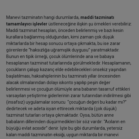
Manevi tazminatın hangi durumlarda,
maddi tazminatı
tamamlayıcı işlevler
üstleneceğine ilişkin şu örnekleri verebiliriz:
Maddi tazminat hesapları, önceden belirlenmiş ve bazı kesin
kurallara bağlanmış olduğundan, kimi zaman çok düşük
miktarlarda bir hesap sonucu ortaya çıkmakta, bu ise zarar
görenlerde “haksızlığa uğramışlık duygusu” yaratmaktadır.
Bunun en tipik örneği, çocuk ölümlerinde ana ve babaya
hesaplanan tazminat tutarlarında görülmektedir. Hesaplamanın,
çocukların çalışıp kazanç elde edebilecekleri onsekiz yaşından
başlatılması, haksahiplerinin bu tazminatı yıllar öncesinden
alacak olmalarından dolayı iskonto yapılıp peşin değer
belirlenmesi ve çocuğun ölümüyle ana babanın tasarruf ettikleri
varsayılan yetiştirme giderlerinin zarar tutarından indirilmesi gibi
(insafsız) uygulamalar sonucu “çocuğun değeri bu kadar mı?”
dedirtecek ve adeta isyan ettirecek miktarda (çok düşük)
tazminat tutarları ortaya çıkmaktadır. Oysa, bütün anne
babaların dillerinden düşürmedikleri bir söz vardır: “Acıların en
büyüğü evlat acısıdır” denir. İşte bu gibi durumlarda, yetersiz
kalan maddi tazminatın eksiği, uygun miktarda bir manevi