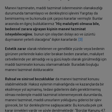
Manevi tazminatın, maddi tazminat ödenmesinin olanaksızlığı
durumunda tamamlayıcı ve denkleştirici işlevini Yargıtay da
benimsemiş ve bu konuda çok çarpıcı kararlar vermiştir. Bunlar
arasında en ilginç bulduklarımız “
Hiç maluliyeti olmasa bile,
bedensel zarara uğrayan kişinin manevi tazminat
isteyebileceğine
; bunun için olaydan dolayı acı ve üzüntü
duymasının yeterli olacağına” ilişkin kararlardır.
[3]
Estetik zarar
olarak nitelenen ve genellikle yüzde veya bedenin
görünen yerlerinde kalıcı izler bırakan beden zararları, maluliyet
cetvellerinde yer almadığı ve iş gücü kaybı olarak görülmediği için
maddi tazminatın konusu olamamaktadır. Buradaki boşluğu
manevi tazminat dolduracaktır.
Ruhsal ve sinirsel bozukluklar
da manevi tazminat konusu
olabilmektedir. Haksız eylemin malvarlığında ve kazançlarda bir
eksilmeye yol açmamış, tedavi giderlerini dahi gerektirmemiş
olması nedeniyle maddi tazminat istenemeyecek durumlarda,
manevi tazminat, maddi unsurların yokluğunu giderici bir işlev
görecek, bir tür denkleştirme sağlayacaktır. Bu konuda pek çok
karar örnekleri vardır ve şöyle denilmektedir: “Borçlar Kanunu 47.