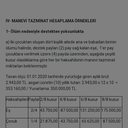
IV- MANEVİ TAZMİNAT HESAPLAMA ÖRNEKLERİ
1- Ölüm nedeniyle destekten yoksunlukta
a) İki çocuktan oluşan dört kişilik ailede ana ve babadan birinin
ölümü halinde, destek payları (2) pay sağ kalan eşe, 1’er pay
çocuklara verilmek üzere (4) payda üzerinden, aşağıda çeşitli
kusur olasılıklarına göre her bir haksahibinin manevi tazminat
miktarları belirlenmiştir.
Tavan ölçü: 01.01.2020 tarihinde yürürlüğe giren aylık brüt
2.943,00 TL. asgari ücretin (10) yıllık tutarı: 2.943,00 x 12 x 10 =
353.160,00 / Yuvarlama: 350.000,00 TL.
Haksahipleri
Paylar
2/8 kusur
4/8 kusur
6/8 kusur
8/8 kusur
Eş
2/4
43.750,00
87.500,00
131.250,00
175.000,00
Çocuk
1/4
21.875,00
43.750,00
65.625,00
87.500,00