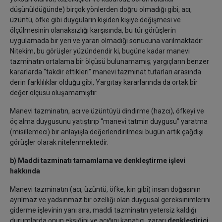
düşünüldüğünde) birçok yönlerden doğru olmadığı gibi, acı,
üzüntü, öfke gibi duyguların kişiden kişiye değişmesi ve
ölçülmesinin olanaksızlığı karşısında, bu tür görüşlerin
uygulamada bir yeri ve yararı olmadığı sonucuna varılmaktadır.
Nitekim, bu görüşler yüzündendir ki, bugüne kadar manevi
tazminatın ortalama bir ölçüsü bulunamamış; yargıçların benzer
kararlarda “takdir ettikleri” manevi tazminat tutarları arasında
derin farklılıklar olduğu gibi, Yargıtay kararlarında da ortak bir
değer ölçüsü oluşamamıştır.
Manevi tazminatın, acı ve üzüntüyü dindirme (hazcı), öfkeyi ve
öç alma duygusunu yatıştırıp “manevi tatmin duygusu” yaratma
(misillemeci) bir anlayışla değerlendirilmesi bugün artık çağdışı
görüşler olarak nitelenmektedir.
b) Maddi tazminatı tamamlama ve denkleştirme işlevi
hakkında
Manevi tazminatın (acı, üzüntü, öfke, kin gibi) insan doğasının
ayrılmaz ve yadsınmaz bir özelliği olan duygusal gereksinimlerini
giderme işlevinin yanı sıra, maddi tazminatın yetersiz kaldığı
durumlarda onun eksiğini ve açığını kapatıcı, zararı
denkleştirici