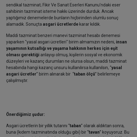
sendikal tazminat; Fikir Ve Sanat Eserleri Kanunu’ndaki eser
sahibinin tazminat isteme hakkı üzerinde durduk. Ancak
yaptığımız denemelerde bunların hiçbirinden olumlu sonuç
alamadık. Sonuçta
asgari ücretlerde
karar kıldık.
Maddi tazminat benzeri manevi tazminat hesabı denemesi
yaparken "yasal asgari ücretleri" birim almamızın nedeni,
insan
yaşamının kutsallığı ve yaşama hakkının herkes için eşit
olması gerektiği
anlayışı olmuş; kişilerin sosyal ve ekonomik
düzeyleri ve kazanç durumları ne olursa olsun, maddi tazminat
hesabında hangi kazanç unsuru kullanılırsa kullanılsın, “
yasal
asgari ücretler
” birim alınarak bir “
taban ölçü
” belirlemeye
çalışılmıştır.
Önerdiğimiz şudur:
Asgari ücretlerin bir yıllık tutarını “
taban
” olarak aldıktan sonra,
buna (kıdem tazminatında olduğu gibi) bir “
tavan
” koyuyoruz. Bu