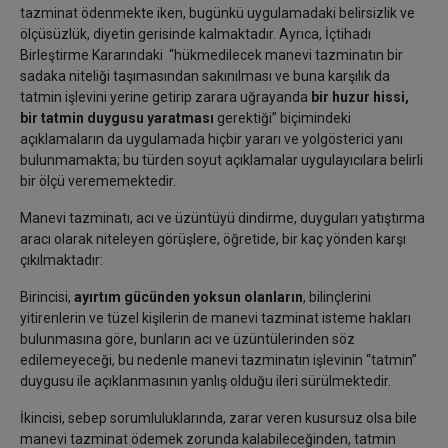
tazminat ödenmekte iken, bugünkü uygulamadaki belirsizlik ve
ölçüsüzlük, diyetin gerisinde kalmaktadır. Ayrıca, İçtihadı
Birleştirme Kararındaki “hükmedilecek manevi tazminatın bir
sadaka niteliği taşımasından sakınılması ve buna karşılık da
tatmin işlevini yerine getirip zarara uğrayanda
bir huzur hissi,
bir tatmin duygusu yaratması
gerektiği” biçimindeki
açıklamaların da uygulamada hiçbir yararı ve yolgösterici yanı
bulunmamakta; bu türden soyut açıklamalar uygulayıcılara belirli
bir ölçü verememektedir.
Manevi tazminatı, acı ve üzüntüyü dindirme, duyguları yatıştırma
aracı olarak niteleyen görüşlere, öğretide, bir kaç yönden karşı
çıkılmaktadır:
Birincisi,
ayırtım gücünden yoksun olanların
, bilinçlerini
yitirenlerin ve tüzel kişilerin de manevi tazminat isteme hakları
bulunmasına göre, bunların acı ve üzüntülerinden söz
edilemeyeceği, bu nedenle manevi tazminatın işlevinin “tatmin”
duygusu ile açıklanmasının yanlış olduğu ileri sürülmektedir.
İkincisi, sebep sorumluluklarında, zarar veren kusursuz olsa bile
manevi tazminat ödemek zorunda kalabileceğinden, tatmin