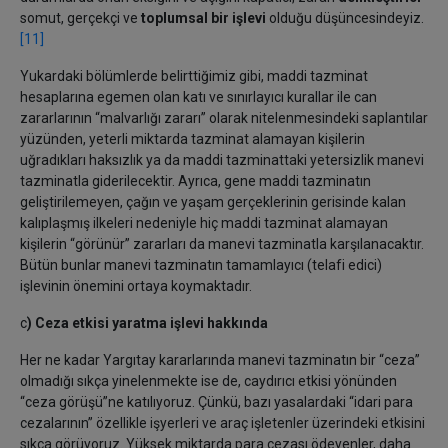
somut, gerçekçi ve
toplumsal bir işlevi
olduğu düşüncesindeyiz.
[11]
Yukardaki bölümlerde belirttiğimiz gibi, maddi tazminat
hesaplarına egemen olan katı ve sınırlayıcı kurallar ile can
zararlarının “malvarlığı zararı” olarak nitelenmesindeki saplantılar
yüzünden, yeterli miktarda tazminat alamayan kişilerin
uğradıkları haksızlık ya da maddi tazminattaki yetersizlik manevi
tazminatla giderilecektir. Ayrıca, gene maddi tazminatın
geliştirilemeyen, çağın ve yaşam gerçeklerinin gerisinde kalan
kalıplaşmış ilkeleri nedeniyle hiç maddi tazminat alamayan
kişilerin “görünür” zararları da manevi tazminatla karşılanacaktır.
Bütün bunlar manevi tazminatın tamamlayıcı (telafi edici)
işlevinin önemini ortaya koymaktadır.
c
) Ceza etkisi yaratma işlevi hakkında
Her ne kadar Yargıtay kararlarında manevi tazminatın bir “ceza”
olmadığı sıkça yinelenmekte ise de, caydırıcı etkisi yönünden
“ceza görüşü”ne katılıyoruz. Çünkü, bazı yasalardaki “idari para
cezalarının” özellikle işyerleri ve araç işletenler üzerindeki etkisini
sıkça görüyoruz. Yüksek miktarda para cezası ödeyenler, daha