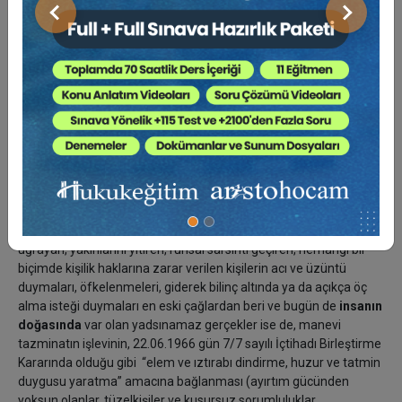
Caydırıcılık ögesinin ne kadar etkili olduğu, bazı yasalardaki idari
Önceki
Sonraki
para cezalarının uygulanmasında görülmekte; cezayı ödeyen
daha dikkatli ve özenli davranma, yasalara uyma gereğini
duymaktadır.
3- Manevi tazminat konusundaki görüşlerin
değerlendirilmesi
a) Tatmin görüşü
(acı ve üzüntüyü giderme, öfkeyi yatıştırma,
huzur ve tatmin duygusu yaratma) işlevi
hakkında:
Hukuka aykırı bir eylem veya olay sonucu bedensel zarara
uğrayan, yakınlarını yitiren, ruhsal sarsıntı geçiren, herhangi bir
biçimde kişilik haklarına zarar verilen kişilerin acı ve üzüntü
duymaları, öfkelenmeleri, giderek bilinç altında ya da açıkça öç
alma isteği duymaları en eski çağlardan beri ve bugün de
insanın
doğasında
var olan yadsınamaz gerçekler ise de, manevi
tazminatın işlevinin, 22.06.1966 gün 7/7 sayılı İçtihadı Birleştirme
Kararında olduğu gibi “elem ve ıztırabı dindirme, huzur ve tatmin
duygusu yaratma” amacına bağlanması (ayırtım gücünden
yoksun olanlar, tüzelkişiler ve kusursuz sorumluluklar