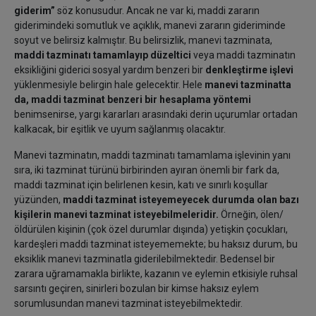
giderim”
söz konusudur. Ancak ne var ki, maddi zararın
giderimindeki somutluk ve açıklık, manevi zararın gideriminde
soyut ve belirsiz kalmıştır. Bu belirsizlik, manevi tazminata,
maddi tazminatı tamamlayıp düzeltici
veya maddi tazminatın
eksikliğini giderici sosyal yardım benzeri bir
denkleştirme işlevi
yüklenmesiyle belirgin hale gelecektir. Hele
manevi tazminatta
da, maddi tazminat benzeri bir hesaplama yöntemi
benimsenirse, yargı kararları arasındaki derin uçurumlar ortadan
kalkacak, bir eşitlik ve uyum sağlanmış olacaktır.
Manevi tazminatın, maddi tazminatı tamamlama işlevinin yanı
sıra, iki tazminat türünü birbirinden ayıran önemli bir fark da,
maddi tazminat için belirlenen kesin, katı ve sınırlı koşullar
yüzünden,
maddi tazminat isteyemeyecek durumda olan bazı
kişilerin manevi tazminat isteyebilmeleridir.
Örneğin, ölen/
öldürülen kişinin (çok özel durumlar dışında) yetişkin çocukları,
kardeşleri maddi tazminat isteyememekte; bu haksız durum, bu
eksiklik manevi tazminatla giderilebilmektedir. Bedensel bir
zarara uğramamakla birlikte, kazanın ve eylemin etkisiyle ruhsal
sarsıntı geçiren, sinirleri bozulan bir kimse haksız eylem
sorumlusundan manevi tazminat isteyebilmektedir.