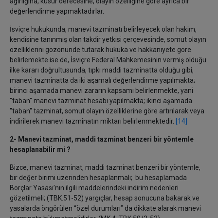
ağırlığına, kusur derecesine, olayın özelliğine göre ayrıca bir
değerlendirme yapmaktadırlar.
İsviçre hukukunda, manevi tazminatı belirleyecek olan hakim,
kendisine tanınmış olan takdir yetkisi çerçevesinde, somut olayın
özelliklerini gözönünde tutarak hukuka ve hakkaniyete göre
belirlemekte ise de, İsviçre Federal Mahkemesinin vermiş olduğu
ilke kararı doğrultusunda, tıpkı maddi tazminatta olduğu gibi,
manevi tazminatta da iki aşamalı değerlendirme yapılmakta;
birinci aşamada manevi zararın kapsamı belirlenmekte, yani
"taban" manevi tazminat hesabı yapılmakta; ikinci aşamada
"taban" tazminat, somut olayın özelliklerine göre artırılarak veya
indirilerek manevi tazminatın miktarı belirlenmektedir.
[14]
2- Manevi tazminat, maddi tazminat benzeri bir yöntemle
hesaplanabilir mi ?
Bizce, manevi tazminat, maddi tazminat benzeri bir yöntemle,
bir değer birimi üzerinden hesaplanmalı; bu hesaplamada
Borçlar Yasası’nın ilgili maddelerindeki indirim nedenleri
gözetilmeli; (TBK.51-52) yargıçlar, hesap sonucuna bakarak ve
yasalarda öngörülen “özel durumları” da dikkate alarak manevi