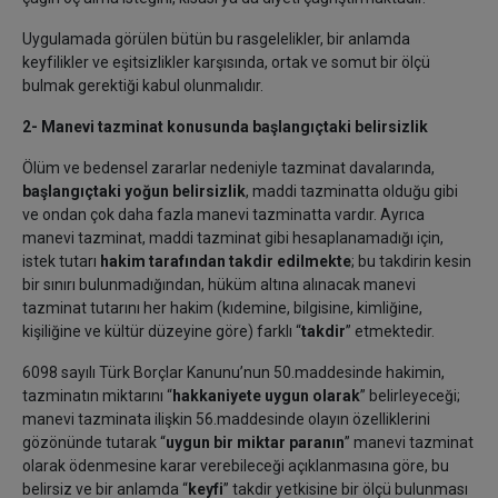
Uygulamada görülen bütün bu rasgelelikler, bir anlamda
keyfilikler ve eşitsizlikler karşısında, ortak ve somut bir ölçü
bulmak gerektiği kabul olunmalıdır.
2- Manevi tazminat konusunda başlangıçtaki belirsizlik
Ölüm ve bedensel zararlar nedeniyle tazminat davalarında,
başlangıçtaki yoğun belirsizlik
, maddi tazminatta olduğu gibi
ve ondan çok daha fazla manevi tazminatta vardır. Ayrıca
manevi tazminat, maddi tazminat gibi hesaplanamadığı için,
istek tutarı
hakim tarafından takdir edilmekte
; bu takdirin kesin
bir sınırı bulunmadığından, hüküm altına alınacak manevi
tazminat tutarını her hakim (kıdemine, bilgisine, kimliğine,
kişiliğine ve kültür düzeyine göre) farklı “
takdir
” etmektedir.
6098 sayılı Türk Borçlar Kanunu’nun 50.maddesinde hakimin,
tazminatın miktarını “
hakkaniyete uygun olarak
” belirleyeceği;
manevi tazminata ilişkin 56.maddesinde olayın özelliklerini
gözönünde tutarak “
uygun bir miktar paranın
” manevi tazminat
olarak ödenmesine karar verebileceği açıklanmasına göre, bu
belirsiz ve bir anlamda “
keyfi
” takdir yetkisine bir ölçü bulunması