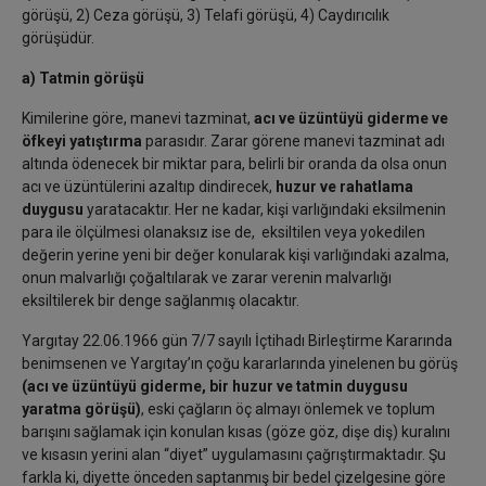
görüşü, 2) Ceza görüşü, 3) Telafi görüşü, 4) Caydırıcılık
görüşüdür.
a)
Tatmin görüşü
Kimilerine göre, manevi tazminat,
acı ve üzüntüyü giderme ve
öfkeyi yatıştırma
parasıdır. Zarar görene manevi tazminat adı
altında ödenecek bir miktar para, belirli bir oranda da olsa onun
acı ve üzüntülerini azaltıp dindirecek,
huzur ve rahatlama
duygusu
yaratacaktır. Her ne kadar, kişi varlığındaki eksilmenin
para ile ölçülmesi olanaksız ise de, eksiltilen veya yokedilen
değerin yerine yeni bir değer konularak kişi varlığındaki azalma,
onun malvarlığı çoğaltılarak ve zarar verenin malvarlığı
eksiltilerek bir denge sağlanmış olacaktır.
Yargıtay 22.06.1966 gün 7/7 sayılı İçtihadı Birleştirme Kararında
benimsenen ve Yargıtay’ın çoğu kararlarında yinelenen bu görüş
(acı ve üzüntüyü giderme, bir huzur ve tatmin duygusu
yaratma görüşü)
, eski çağların öç almayı önlemek ve toplum
barışını sağlamak için konulan kısas (göze göz, dişe diş) kuralını
ve kısasın yerini alan “diyet” uygulamasını çağrıştırmaktadır. Şu
farkla ki, diyette önceden saptanmış bir bedel çizelgesine göre