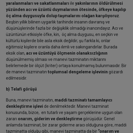
yaralanmaları ve sakatlanmaları
ile
yakınlarının öldürülmesi
yüzünden
acı ve üzüntü duymalarının ötesinde, öfkeye kapılıp
öç alma duygusuyla dolup taşmalarını olağan karşılıyoruz
.
Beşbin yıllık bilinen uygarlık tarihinde insanın davranış ve
düşünüşlerinde fazla bir değişiklik olmadığı inancındayız. Acı ve
üzüntünün etkisiyle öfke, kin, öç alma duygusu, en seçkin ve
kültürlü kişilerde bile asla eksik değildir; şu farkla ki, onlar
eğitimsiz kişilere oranla daha ılımlı ve sakıngandırlar. Burada
eksik olan,
acı ve üzüntüyü ölçmenin olanaksızlığının
düşünülmemiş olması ve manevi tazminatın miktarını
belirlemede bir ölçüt (kriter) ortaya konulmamış bulunmasıdır. Bir
de manevi tazminatın
toplumsal dengeleme işlevinin
gözardı
edilmesidir.
b) Telafi görüşü
Buna, manevi tazminatın,
maddi tazminatı tamamlayıcı
denkleştirme işlevi
de denilmektedir. Manevi tazminat
konusunda, bizce, en tutarlı ve yaşam gerçeklerine uygun olan
zararı
onarım, giderim ve denkleştirme
görüşüdür. Genel
anlamda tazminat, bir zarar giderme aracı olduğuna göre, maddi
tazminatta olduğu gibi, manevi tazminatta da bir
“onarım ve