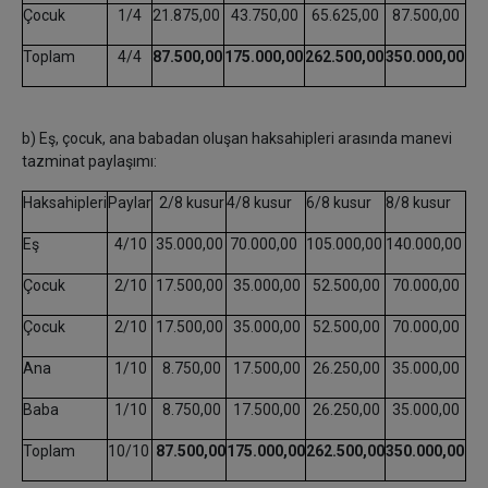
Çocuk
1/4
21.875,00
43.750,00
65.625,00
87.500,00
Toplam
4/4
87.500,00
175.000,00
262.500,00
350.000,00
b) Eş, çocuk, ana babadan oluşan haksahipleri arasında manevi
tazminat paylaşımı:
Haksahipleri
Paylar
2/8 kusur
4/8 kusur
6/8 kusur
8/8 kusur
Eş
4/10
35.000,00
70.000,00
105.000,00
140.000,00
Çocuk
2/10
17.500,00
35.000,00
52.500,00
70.000,00
Çocuk
2/10
17.500,00
35.000,00
52.500,00
70.000,00
Ana
1/10
8.750,00
17.500,00
26.250,00
35.000,00
Baba
1/10
8.750,00
17.500,00
26.250,00
35.000,00
Toplam
10/10
87.500,00
175.000,00
262.500,00
350.000,00