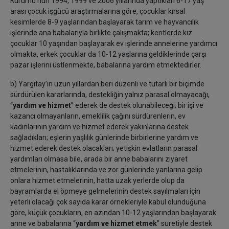
Kurumu'nun 1994, 1999 ve 2006 yıllarında yaptıkları 6-17 yaş
arası çocuk işgücü araştırmalarına göre, çocuklar kırsal
kesimlerde 8-9 yaşlarından başlayarak tarım ve hayvancılık
işlerinde ana babalarıyla birlikte çalışmakta; kentlerde kız
çocuklar 10 yaşından başlayarak ev işlerinde annelerine yardımcı
olmakta, erkek çocuklar da 10-12 yaşlarına geldiklerinde çarşı
pazar işlerini üstlenmekte, babalarına yardım etmektedirler.
b) Yargıtay’ın uzun yıllardan beri düzenli ve tutarlı bir biçimde
sürdürülen kararlarında, destekliğin yalnız parasal olmayacağı,
“
yardım ve hizmet
” ederek de destek olunabileceği; bir işi ve
kazancı olmayanların, emeklilik çağını sürdürenlerin, ev
kadınlarının yardım ve hizmet ederek yakınlarına destek
sağladıkları; eşlerin yaşlılık günlerinde birbirlerine yardım ve
hizmet ederek destek olacakları; yetişkin evlatların parasal
yardımları olmasa bile, arada bir anne babalarını ziyaret
etmelerinin, hastalıklarında ve zor günlerinde yanlarına gelip
onlara hizmet etmelerinin, hatta uzak yerlerde olup da
bayramlarda el öpmeye gelmelerinin destek sayılmaları için
yeterli olacağı çok sayıda karar örnekleriyle kabul olunduğuna
göre, küçük çocukların, en azından 10-12 yaşlarından başlayarak
anne ve babalarına “
yardım ve hizmet etmek
” suretiyle destek