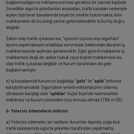
bağlanmadığını ve miktarını sorması gereksiz bir zaman kaybıdır.
Genellikle sigorta şirketlerinin avukatları, trafik kazaları nedeniyle
açılan tazminat davalarında böyle bir istekte bulunmakta; kimi
mahkemeler de bu isteği yerine getirmektedirler ki bu hiç doğru
değildir.
Zaten olay trafik-iş kazası ise, “işveren-üçüncü kişi-sigortacı”
ayrımı yapılmaksızın ortaklaşa sorumlular hakkındaki davanın iş
mahkemesinde açılması gerekecektir. Eğer görevli mahkeme iş
mahkemesi değil de, asliye hukuk veya ticaret mahkemesi ise,
olay trafik-iş kazası değildir ve Kurum tarafından da gelir
bağlanmamıştır.
e) İş kazalarında Kurum’un bağladığı “
gelir
” ile “
aylık
” birbirine
karıştırılmamalıdır. Sigortalının yeterli miktarda prim ödemiş
olmasının karşılığı olan “
aylıklar
” hiçbir biçimde tazminattan
indirilmez ve Kurum yönünden rücu konusu olmaz (TBK.m.55).
6- Yetersiz ödemelerin indirimi
a) Yetersiz ödemeler, az rastlanır durumlar dışında, çoğu kez
trafik kazalarında sigorta şirketleri tarafından yapılmakta;