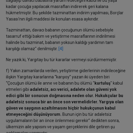
sağlayıp davacı babasına yardım edeceğini kabul ile bu yaşa
kadar çocuğa yapılacak masrafları indirerek geri kalana
hükmetmiştir. Bu şekilde tazminattan indirim yapılması, Borçlar
Yasası'nın ilgili maddesi ile konulan esasa aykırıdır.
Tazminattan, davacı babanın çocuğunun ölümü sebebiyle
tasarruf ettiği bakım ve yetiştirme masraflarının indirilmesi
halinde bu tazminat, babanın yoksun kaldığı yardımın tam
karşılığı olamaz" denilmiştir.
[4]
Ne yazık ki, Yargıtay bu tür kararlar vermeyi sürdürmemiştir.
f) Yakın zamanlarda verilen, yetiştirme giderlerinin indirileceğine
ilişkin Yargıtay kararlarına “karşıoy” yazan iki üyeden biri
“Çocuğun ölümü ile anne ve babanın bu ölümü "
kurtuluş
" kabul
etmeleri gibi
adaletsiz, acı verici, adalete olan güveni yok
edici gibi bir sonucun doğmasına neden olur.
Hukukçular bu
adaletsiz sonuca bir an önce son vermelidirler. Yargıya olan
güven ve saygının azaltılmasını hiçbir hukukçunun kabul
etmeyeceğini düşünüyorum.
Bunun için bu tür adaletsiz
uygulamaların bir an önce önlenmesi gerekir” dedikten sonra,
ülkemizin aile yapısını ve yaşam gerçeklerini dile getiren şu