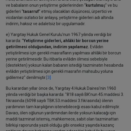
ve babaların onun yetiştirme giderlerinden “
kurtulmu
ş” ve bu
giderleri “
tasarruf
” etmiş olacakları düşüncesi, ürpertici ve
vicdanları sızlatıcı bir anlayış; yetiştirme giderleri adı altında
indirim, haksız ve adaletsiz bir uygulamadır.
e) Yargıtay Hukuk Genel Kurulu'nun 1967 yılında verdiği bir
kararda: "
Yetiştirme giderleri, ahlâki bir borcun yerine
getirilmesi olduğundan, indirim yapılamaz.
Evlâdın
yetiştirilmesi için gerekli masrafların yapılması ahlâki bir borcun
yerine getirilmesidir. Bu itibarla evlâdın ölmesi sebebiyle
(destekten) yoksun kalan babanın istediği tazminatın hesabında
evlâdın yetiştirilmesi için gerekli masrafın mahsubu yoluna
gidilemez" denilmiştir.
[3]
Bu karardan yıllar önce de, Yargıtay 4.Hukuk Dairesi'nin 1960
yılında verdiği bir başka kararda: "818 sayılı BK’nun 45.maddesi 3.
fıkrasında (6098 sayılı TBK.53.maddesi 3.fıkrasında) ölenin
yardımının tam karşılığının istenebileceği esası kabul edilmiştir.
Davacı, ölen oğlunun yardımından ilerde yoksun kalacağı için
maddi tazminat istemiş, mahkemece, sabit olan tazminattan
bilirkişi raporunda yazılı olduğu gibi onsekiz yaşında kazanç