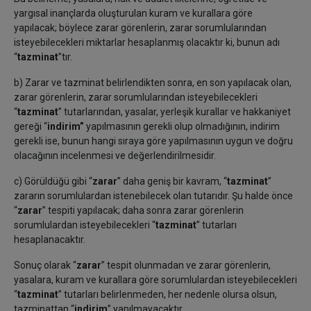
yargısal inançlarda oluşturulan kuram ve kurallara göre
yapılacak; böylece zarar görenlerin, zarar sorumlularından
isteyebilecekleri miktarlar hesaplanmış olacaktır ki, bunun adı
“
tazminat
”tır.
b) Zarar ve tazminat belirlendikten sonra, en son yapılacak olan,
zarar görenlerin, zarar sorumlularından isteyebilecekleri
“
tazminat
” tutarlarından, yasalar, yerleşik kurallar ve hakkaniyet
gereği “
indirim”
yapılmasının gerekli olup olmadığının, indirim
gerekli ise, bunun hangi sıraya göre yapılmasının uygun ve doğru
olacağının incelenmesi ve değerlendirilmesidir.
c) Görüldüğü gibi “
zarar
” daha geniş bir kavram, “
tazminat
”
zararın sorumlulardan istenebilecek olan tutarıdır. Şu halde önce
“
zarar
” tespiti yapılacak; daha sonra zarar görenlerin
sorumlulardan isteyebilecekleri “
tazminat
” tutarları
hesaplanacaktır.
Sonuç olarak “
zarar
” tespit olunmadan ve zarar görenlerin,
yasalara, kuram ve kurallara göre sorumlulardan isteyebilecekleri
“
tazminat
” tutarları belirlenmeden, her nedenle olursa olsun,
tazminattan “
indirim
” yapılmayacaktır.