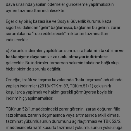
dava sırasında yapılan ödemeler güncelleme yapılmaksızın
aynen tazminattan indirilecektir.
Eğer olay bir iş kazası ise ve Sosyal Güvenlik Kurumu kaza
sigortası dalından “gelir” bağlamışsa, bağlanan bu gelirin, zarar
sorumlularına “rücu edilebilecek” miktarları tazminattan
indirilecektir.
c) Zorunlu indirimler yapıldıktan sonra, sıra
hakimin takdirine ve
hakkaniyete dayanan
ve
zorunlu olmayan indirimlere
gelecektir. Bu indirimler tamamen hakimin takdirine bağlı olup,
hiçbir biçimde zorunlu değildir.
Örneğin, trafik ve taşıma kazalarında “hatır taşıması” adı altında
yapılan indirimler (2918/KTK m.87, TBK m.51/1) çok sınırlı
koşullarda yapılmalı ve hakim gerekli görmüyorsa böyle bir
indirim hiç yapılmamalıdır.
TBK’nun 52/1.maddesindeki zarar görenin, zararı doğuran fiile
razı olması, zararın doğmasında veya artmasında etkili olması,
tazminat yükümlüsünün durumunu ağırlaştırması ve TBK 52/2.
maddesindeki hafif kusurlu tazminat yükümlüsünün yoksulluğa