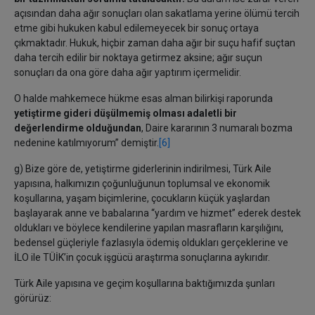
açısından daha ağır sonuçları olan sakatlama yerine ölümü tercih
etme gibi hukuken kabul edilemeyecek bir sonuç ortaya
çıkmaktadır. Hukuk, hiçbir zaman daha ağır bir suçu hafif suçtan
daha tercih edilir bir noktaya getirmez aksine; ağır suçun
sonuçları da ona göre daha ağır yaptırım içermelidir.
O halde mahkemece hükme esas alman bilirkişi raporunda
yetiştirme gideri düşülmemiş olması adaletli bir
değerlendirme olduğundan
, Daire kararının 3 numaralı bozma
nedenine katılmıyorum” demiştir.
[6]
g) Bize göre de, yetiştirme giderlerinin indirilmesi, Türk Aile
yapısına, halkımızın çoğunluğunun toplumsal ve ekonomik
koşullarına, yaşam biçimlerine, çocukların küçük yaşlardan
başlayarak anne ve babalarına “yardım ve hizmet” ederek destek
oldukları ve böylece kendilerine yapılan masrafların karşılığını,
bedensel güçleriyle fazlasıyla ödemiş oldukları gerçeklerine ve
İLO ile TÜİK’in çocuk işgücü araştırma sonuçlarına aykırıdır.
Türk Aile yapısına ve geçim koşullarına baktığımızda şunları
görürüz: