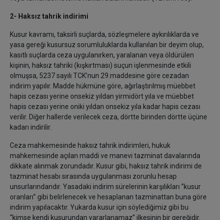
2- Haksız tahrik indirimi
Kusur kavramı, taksirli suçlarda, sözleşmelere aykırılıklarda ve
yasa gereği kusursuz sorumluluklarda kullanılan bir deyim olup,
kasıtlı suçlarda ceza uygulanırken, yaralanan veya öldürülen
kişinin, haksız tahriki (kışkırtması) suçun işlenmesinde etkili
olmuşsa, 5237 sayılı TCK’nun 29.maddesine göre cezadan
indirim yapılır. Madde hükmüne göre, ağırlaştırılmış müebbet
hapis cezası yerine onsekiz yıldan yirmidört yıla ve müebbet
hapis cezası yerine oniki yıldan onsekiz yıla kadar hapis cezası
verilir. Diğer hallerde verilecek ceza, dörtte birinden dörtte üçüne
kadarı indirilir.
Ceza mahkemesinde haksız tahrik indirimleri, hukuk
mahkemesinde açılan maddi ve manevi tazminat davalarında
dikkate alınmak zorundadır. Kusur gibi, haksız tahrik indirimi de
tazminat hesabı sırasında uygulanması zorunlu hesap
unsurlarındandır. Yasadaki indirim sürelerinin karşılıkları “kusur
oranları” gibi belirlenecek ve hesaplanan tazminattan buna göre
indirim yapılacaktır. Yukarda kusur için söylediğimiz gibi bu
“kimse kendi kusurundan yararlanamaz” ilkesinin bir gereğidir.