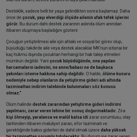
Desteklik, sadece belli bir yaşa gelindikten sonra başlamaz. Daha
önce de
çocuk, yaşı elverdiği ölçüde ailenin ufak tefek işlerini
görür.
Bu durum dahi destek zararının aslında ölüm anından
itibaren oluşmaya başladığını gösterir.
Çocuğun yetiştirilmesi aile için ahlaki ve sosyal bir görev olup,
büyüdüğü takdirde aile veya destek alacaklar MK'nun istisnai bir
kaç hükmü dışında çocuktan herhangi bir hak talep etmeleri
mümkün değildir. Yani
çocuk büyüdüğünde, ona yapılan
harcamaların iadesini, ne anne/babası ne de başkaca
yakınları isteme hakkına sahip değildir.
O halde,
ölüme kusuru
nedeniyle sebep olanların da yetiştirme gideri adı altında
tazminattan indirim talebinde bulunmaları söz konusu
olmaz.”
Ölüm halinde
destek zararından yetiştirme gideri indirimi
yapılması, zarar veren lehine bir sonuç doğurmaktadır.
Zira
kişi ölmeyip, yaralansa ve malûl kalsa idi
zarar sorumlusu, olay
tarihinden itibaren maluliyet zararı, efor tazminatı ve
gerektiğinde bakıcı giderleri de dahil olmak üzere
daha yüksek
bir tazminattan sorumlu tutulacaktır.
Bu durum ise zarar veren