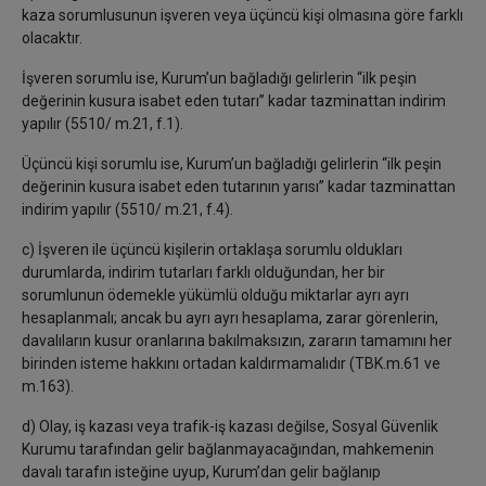
kaza sorumlusunun işveren veya üçüncü kişi olmasına göre farklı
olacaktır.
İşveren sorumlu ise, Kurum’un bağladığı gelirlerin “ilk peşin
değerinin kusura isabet eden tutarı” kadar tazminattan indirim
yapılır (5510/ m.21, f.1).
Üçüncü kişi sorumlu ise, Kurum’un bağladığı gelirlerin “ilk peşin
değerinin kusura isabet eden tutarının yarısı” kadar tazminattan
indirim yapılır (5510/ m.21, f.4).
c) İşveren ile üçüncü kişilerin ortaklaşa sorumlu oldukları
durumlarda, indirim tutarları farklı olduğundan, her bir
sorumlunun ödemekle yükümlü olduğu miktarlar ayrı ayrı
hesaplanmalı; ancak bu ayrı ayrı hesaplama, zarar görenlerin,
davalıların kusur oranlarına bakılmaksızın, zararın tamamını her
birinden isteme hakkını ortadan kaldırmamalıdır (TBK.m.61 ve
m.163).
d) Olay, iş kazası veya trafik-iş kazası değilse, Sosyal Güvenlik
Kurumu tarafından gelir bağlanmayacağından, mahkemenin
davalı tarafın isteğine uyup, Kurum’dan gelir bağlanıp