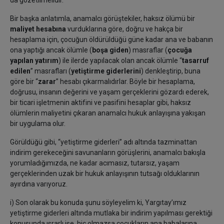
da gözetilmelidir.
Bir başka anlatımla, anamalcı görüştekiler, haksız ölümü bir
maliyet hesabına
vurduklarına göre, doğru ve hakça bir
hesaplama için, çocuğun öldürüldüğü güne kadar ana ve babanın
ona yaptığı ancak ölümle (
boşa giden
) masraflar (
çocuğa
yapılan yatırım
) ile ilerde yapılacak olan ancak ölümle “
tasarruf
edilen
” masrafları (
yetiştirme giderlerini
) denkleştirip, buna
göre bir “
zarar
” hesabı çıkarmalıdırlar. Böyle bir hesaplama,
doğrusu, insanın değerini ve yaşam gerçeklerini gözardı ederek,
bir ticari işletmenin aktifini ve pasifini hesaplar gibi, haksız
ölümlerin maliyetini çıkaran anamalcı hukuk anlayışına yakışan
bir uygulama olur.
Görüldüğü gibi, “yetiştirme giderleri” adı altında tazminattan
indirim gerekeceğini savunanların görüşlerini, anamalcı bakışla
yorumladığımızda, ne kadar acımasız, tutarsız, yaşam
gerçeklerinden uzak bir hukuk anlayışının tutsağı olduklarının
ayırdına varıyoruz.
i) Son olarak bu konuda şunu söyleyelim ki, Yargıtay’ımız
yetiştirme giderleri altında mutlaka bir indirim yapılması gerektiği
konusunda ısrarlı ise, hiç olmazsa çocukların ana babalarına