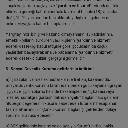
küçük yaşlardan başlayarak “
yardım ve hizmet
” ederek destek
oldukları gerçeği kabul olunmalı; tazminat hesabı (18) yaşından
değil, 10-12 yaşlarından başlatılmalı; yetiştirme giderleri de
belirtilen yaşlara kadar hesaplanmalıdır.
Yargıtay’ımız, bir işi ve kazancı olmayanların, ev kadınlarının,
emeklilik yıllarını sürdüren yaşlı kişilerin “
yardım ve hizmet
”
ederek destekliği kabul ettiğine göre, çocukların da küçük
yaşlardan başlayarak ana ve babalarına “
yardım ve hizmet
”
ederek destek oldukları gerçeğini görmelidir.
5- Sosyal Güvenlik Kurumu gelirlerinin indirimi
a) İş kazaları ve meslek hastalıkları ile trafik iş kazalarında,
Sosyal Güvenlik Kurumu tarafından, beden gücü kaybına uğrayan
işçiye ve işçinin ölümü halinde haksahiplerine, “iş kazası veya
meslek hastalığı sigortası” dalından “
gelir
” bağlanır. Bu gelirlerin
“ilk peşin değerlerinin kusura isabet eden tutarları” hesaplanan
tazminattan indirilir. Çünkü Kurum, bağladığı gelirlerden dolayı
sorumlulara rücu edecektir.
b) SGK gelirlerinin indirimi ve dolayısıyla Kurum’un rücu hakkı,