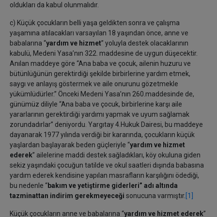
oldukları da kabul olunmalıdır.
c) Küçük çocukların belli yaşa geldikten sonra ve çalışma
yaşamına atılacakları varsayılan 18 yaşından önce, anne ve
babalarına “
yardım ve hizmet
” yoluyla destek olacaklarının
kabulü, Medeni Yasa’nın 322. maddesine de uygun düşecektir.
Anılan maddeye göre “Ana baba ve çocuk, ailenin huzuru ve
bütünlüğünün gerektirdiği şekilde birbirlerine yardım etmek,
saygı ve anlayış göstermek ve aile onurunu gözetmekle
yükümlüdürler.” Önceki Medeni Yasa’nın 260.maddesinde de,
günümüz diliyle “Ana baba ve çocuk, birbirlerine karşı aile
yararlarının gerektirdiği yardımı yapmak ve uyum sağlamak
zorundadırlar” deniyordu. Yargıtay 4.Hukuk Dairesi, bu maddeye
dayanarak 1977 yılında verdiği bir kararında, çocukların küçük
yaşlardan başlayarak beden güçleriyle “
yardım ve hizmet
ederek
” ailelerine maddi destek sağladıkları, köy okuluna giden
sekiz yaşındaki çocuğun tatilde ve okul saatleri dışında babasına
yardım ederek kendisine yapılan masrafların karşılığını ödediği,
bu nedenle “
bakım ve yetiştirme giderleri” adı altında
tazminattan indirim gerekmeyeceği
sonucuna varmıştır.
[1]
Küçük çocukların anne ve babalarına “
yardım ve hizmet ederek
”