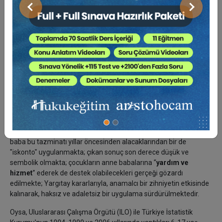
tarihteki yaşına göre
evlenme şansı belirlenmelidir. Bu, “gerçek
Önceki
Sonraki
belli iken varsayımlara dayanılamaz” evrensel ilkesinin bir
gereğidir. Yargıtay’ın elli yılı aşan kararları bu yöndedir; evlenme
şans oranı, hüküm tarihine en yakın rapor tarihindeki durumlara
(dul eşin hâlâ evlenmemiş olmasına) göre belirlenecektir.
4- Küçük çocukların destekliğinde “yetiştirme giderleri”
indirimi
a) Uygulamada, küçük yaşta ölen çocukların ana babalarına
destekliği, çalışıp kazanç elde etmeye başlayacakları varsayılan
18 yaşından başlatılmakta; o yaşa gelinceye kadar ana babanın
çocuk için harcayacakları ve ölümle “tasarruf ettikleri” varsayılan
“yetiştirme giderleri” tazminattan düşülmekte; ayrıca anne ve
baba bu tazminatı yıllar öncesinden alacaklarından bir de
"iskonto" uygulanmakta; çıkan sonuç son derece düşük ve
sembolik olmakta; çocukların anne babalarına “
yardım ve
hizmet
” ederek de destek olabilecekleri gerçeği gözardı
edilmekte; Yargıtay kararlarıyla, anamalcı bir zihniyetin etkisinde
kalınarak, haksız ve adaletsiz bir uygulama sürdürülmektedir.
Oysa, Uluslararası Çalışma Örgütü (ILO) ile Türkiye İstatistik