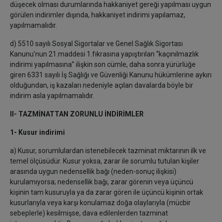
düşecek olması durumlarında hakkaniyet gereği yapılması uygun
görülen indirimler dışında, hakkaniyet indirimi yapılamaz,
yapılmamalıdır.
d) 5510 sayılı Sosyal Sigortalar ve Genel Sağlık Sigortası
Kanunu’nun 21.maddesi 1.fıkrasına yapıştırılan “kaçınılmazlık
indirimi yapılmasına” ilişkin son cümle, daha sonra yürürlüğe
giren 6331 sayılı İş Sağlığı ve Güvenliği Kanunu hükümlerine aykırı
olduğundan, iş kazaları nedeniyle açılan davalarda böyle bir
indirim asla yapılmamalıdır.
II- TAZMİNATTAN ZORUNLU İNDİRİMLER
1- Kusur indirimi
a) Kusur, sorumlulardan istenebilecek tazminat miktarının ilk ve
temel ölçüsüdür. Kusur yoksa, zarar ile sorumlu tutulan kişiler
arasında uygun nedensellik bağı (neden-sonuç ilişkisi)
kurulamıyorsa; nedensellik bağı, zarar görenin veya üçüncü
kişinin tam kusuruyla ya da zarar gören ile üçüncü kişinin ortak
kusurlarıyla veya karşı konulamaz doğa olaylarıyla (mücbir
sebeplerle) kesilmişse, dava edilenlerden tazminat