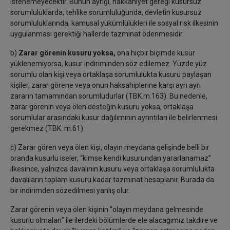
istenemeyecektir. Bunun ayrığı, hakkaniyet gereği kusursuz
sorumluluklarda, tehlike sorumluluğunda, devletin kusursuz
sorumluluklarında, kamusal yükümlülükleri ile sosyal risk ilkesinin
uygulanması gerektiği hallerde tazminat ödenmesidir.
b)
Zarar görenin kusuru yoksa,
ona hiçbir biçimde kusur
yüklenemiyorsa, kusur indiriminden söz edilemez. Yüzde yüz
sorumlu olan kişi veya ortaklaşa sorumlulukta kusuru paylaşan
kişiler, zarar görene veya onun haksahiplerine karşı ayrı ayrı
zararın tamamından sorumludurlar (TBK.m.163). Bu nedenle,
zarar görenin veya ölen desteğin kusuru yoksa, ortaklaşa
sorumlular arasındaki kusur dağılımının ayrıntıları ile belirlenmesi
gerekmez (TBK. m.61).
c) Zarar gören veya ölen kişi, olayın meydana gelişinde belli bir
oranda kusurlu iseler, “kimse kendi kusurundan yararlanamaz”
ilkesince, yalnızca davalının kusuru veya ortaklaşa sorumlulukta
davalıların toplam kusuru kadar tazminat hesaplanır. Burada da
bir indirimden sözedilmesi yanlış olur.
Zarar görenin veya ölen kişinin “olayın meydana gelmesinde
kusurlu olmaları” ile ilerdeki bölümlerde ele alacağımız takdire ve