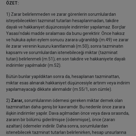
ÖZET:
1) Zarar belirlenmeden ve zarar görenlerin sorumlulardan
isteyebilecekleri tazminat tutarları hesaplanmadan, takdire
dayalı ve hakkaniyet düşüncesiyle indirimler yapılamaz. Borçlar
Yasası’ndaki madde sıralaması da bunu gerektirir. Önce haksız
ve hukuka aykırı eylem sonucu zarara uğranıldığı (m.49) ve zarar
ile zarar verenin kusuru kanıtlanmalı (m.50); sonra tazminatın
kapsamı ve sorumlulardan istenebileceği miktar (tazminat
tutarı) belirlenmeli (m.51); en son takdire ve hakkaniyete dayalı
indirimler yapılmalıdır (m.52).
Bütün bunlar yapıldıktan sonra da, hesaplanan tazminattan,
miktar esas alınarak hakkaniyet düşüncesiyle artırım veya indirim
yapılamayacağı dikkate alınmalıdır (m.55/1, son cümle).
2)
Zarar,
sorumlularının ödemesi gereken miktar demek olan
tazminattan daha geniş bir kavramdır. Bu nedenle önce zarara
ilişkin indirimler yapılır. Dava açılmadan önce veya dava sırasında,
zararın bir bölümü giderilmişse (ödenmişse), önce (zararı
azaltan) ödemeler indirilir. Daha sonra, sorumlulardan
istenebilecek tazminat tutarları belirlenirken, hesap unsurlarına