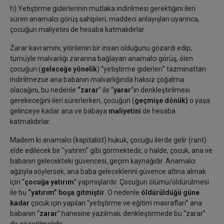
h) Yetiştirme giderlerinin mutlaka indirilmesi gerektiğini ileri
süren anamalcı görüş sahipleri, maddeci anlayışları uyarınca,
çocuğun maliyetini de hesaba katmalıdırlar.
Zarar kavramını, yitirilenin bir insan olduğunu gözardı edip,
tümüyle malvarlığı zararına bağlayan anamalcı görüş, ölen
çocuğun (
geleceğe yönelik
) “yetiştirme giderleri” tazminattan
indirilmezse ana babanın malvarlığında haksız çoğalma
olacağını, bu nedenle
“zarar
” ile “
yarar
”ın denkleştirilmesi
gerekeceğini ileri sürerlerken, çocuğun (
geçmişe dönük)
o yaşa
gelinceye kadar ana ve babaya
maliyetini
de hesaba
katmalıdırlar.
Madem ki anamalcı (kapitalist) hukuk, çocuğu ilerde gelir (rant)
elde edilecek bir "yatırım" gibi görmektedir, o halde, çocuk, ana ve
babanın gelecekteki güvencesi, geçim kaynağıdır. Anamalcı
ağzıyla söylersek, ana baba geleceklerini güvence altına almak
için “
çocuğa yatırım
” yapmışlardır. Çocuğun ölümü/öldürülmesi
ile bu
“yatırım” boşa gitmiştir
. O nedenle
öldürüldüğü güne
kadar
çocuk için yapılan “yetiştirme ve eğitim masrafları” ana
babanın “
zarar
” hanesine yazılmalı; denkleştirmede bu “zarar”