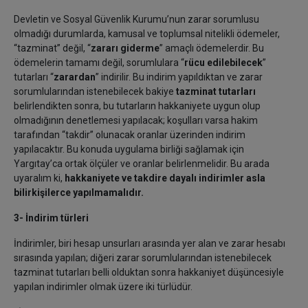
Devletin ve Sosyal Güvenlik Kurumu’nun zarar sorumlusu
olmadığı durumlarda, kamusal ve toplumsal nitelikli ödemeler,
“tazminat” değil, “
zararı giderme
” amaçlı ödemelerdir. Bu
ödemelerin tamamı değil, sorumlulara “
rücu edilebilecek
”
tutarları “
zarardan
” indirilir. Bu indirim yapıldıktan ve zarar
sorumlularından istenebilecek bakiye
tazminat tutarları
belirlendikten sonra, bu tutarların hakkaniyete uygun olup
olmadığının denetlemesi yapılacak; koşulları varsa hakim
tarafından “takdir” olunacak oranlar üzerinden indirim
yapılacaktır. Bu konuda uygulama birliği sağlamak için
Yargıtay’ca ortak ölçüler ve oranlar belirlenmelidir. Bu arada
uyaralım ki,
hakkaniyete ve takdire dayalı indirimler asla
bilirkişilerce yapılmamalıdır.
3- İndirim türleri
İndirimler, biri hesap unsurları arasında yer alan ve zarar hesabı
sırasında yapılan; diğeri zarar sorumlularından istenebilecek
tazminat tutarları belli olduktan sonra hakkaniyet düşüncesiyle
yapılan indirimler olmak üzere iki türlüdür.