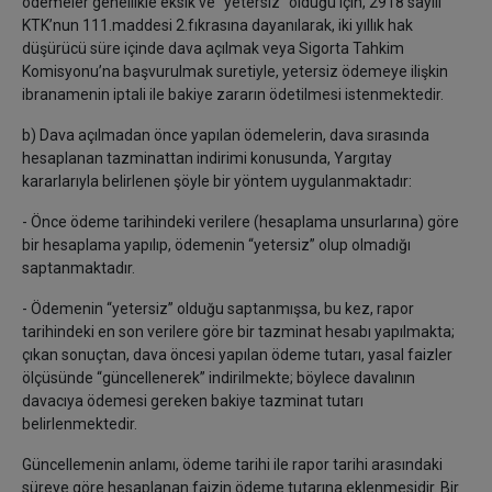
ödemeler genellikle eksik ve “yetersiz” olduğu için, 2918 sayılı
KTK’nun 111.maddesi 2.fıkrasına dayanılarak, iki yıllık hak
düşürücü süre içinde dava açılmak veya Sigorta Tahkim
Komisyonu’na başvurulmak suretiyle, yetersiz ödemeye ilişkin
ibranamenin iptali ile bakiye zararın ödetilmesi istenmektedir.
b) Dava açılmadan önce yapılan ödemelerin, dava sırasında
hesaplanan tazminattan indirimi konusunda, Yargıtay
kararlarıyla belirlenen şöyle bir yöntem uygulanmaktadır:
- Önce ödeme tarihindeki verilere (hesaplama unsurlarına) göre
bir hesaplama yapılıp, ödemenin “yetersiz” olup olmadığı
saptanmaktadır.
- Ödemenin “yetersiz” olduğu saptanmışsa, bu kez, rapor
tarihindeki en son verilere göre bir tazminat hesabı yapılmakta;
çıkan sonuçtan, dava öncesi yapılan ödeme tutarı, yasal faizler
ölçüsünde “güncellenerek” indirilmekte; böylece davalının
davacıya ödemesi gereken bakiye tazminat tutarı
belirlenmektedir.
Güncellemenin anlamı, ödeme tarihi ile rapor tarihi arasındaki
süreye göre hesaplanan faizin ödeme tutarına eklenmesidir. Bir