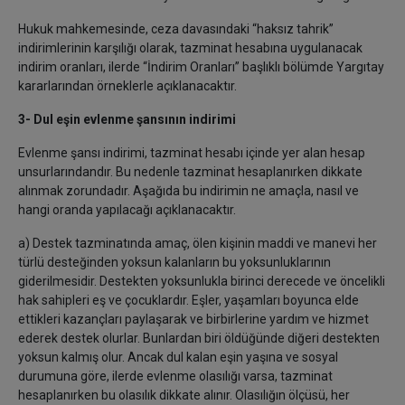
Hukuk mahkemesinde, ceza davasındaki “haksız tahrik”
indirimlerinin karşılığı olarak, tazminat hesabına uygulanacak
indirim oranları, ilerde “İndirim Oranları” başlıklı bölümde Yargıtay
kararlarından örneklerle açıklanacaktır.
3- Dul eşin evlenme şansının indirimi
Evlenme şansı indirimi, tazminat hesabı içinde yer alan hesap
unsurlarındandır. Bu nedenle tazminat hesaplanırken dikkate
alınmak zorundadır. Aşağıda bu indirimin ne amaçla, nasıl ve
hangi oranda yapılacağı açıklanacaktır.
a) Destek tazminatında amaç, ölen kişinin maddi ve manevi her
türlü desteğinden yoksun kalanların bu yoksunluklarının
giderilmesidir. Destekten yoksunlukla birinci derecede ve öncelikli
hak sahipleri eş ve çocuklardır. Eşler, yaşamları boyunca elde
ettikleri kazançları paylaşarak ve birbirlerine yardım ve hizmet
ederek destek olurlar. Bunlardan biri öldüğünde diğeri destekten
yoksun kalmış olur. Ancak dul kalan eşin yaşına ve sosyal
durumuna göre, ilerde evlenme olasılığı varsa, tazminat
hesaplanırken bu olasılık dikkate alınır. Olasılığın ölçüsü, her