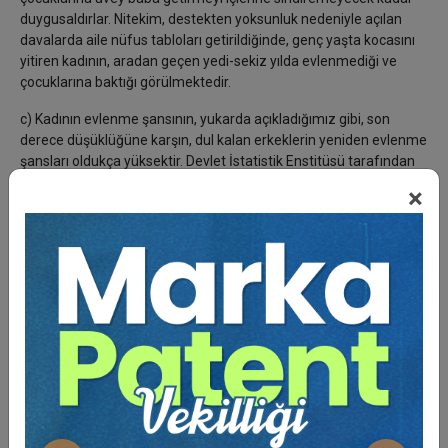
duygusaldırlar. Nitekim, destekten yoksunluk nedeniyle açılan
davalarda aile nüfus tabloları getirildiğinde, genç yaşta kocasını
yitiren kadının, aradan geçen yedi-sekiz yılda evlenmediği ve
çocuklarına baktığı görülmektedir.
c) Kadının evlenme şansının, yukarda açıkladığımız gibi, son
derece düşüklüğüne karşın, dul kalan erkeklerin yeniden evlenme
şansları oldukça yüksektir. Devlet İstatistik Enstitüsü tarafından
1967-1973 yılları arasındaki yedi yıllık dönemi kapsayan bir
×
araştırmaya göre, ülkemizde eşi ölen erkeklerin, eşi ölen
kadınlara oranla, yeniden evlenme olasılıklarının %77,13 oranında
daha yüksek olduğu sonucuna varılmıştır. Bunun ne derece
sağlıklı bir saptama olduğu hususunda kuşkularımız varsa da, bu
oranın Moser, Stauffer/Schaetzle ve AYİM’in kadınlar için
düzenledikleri tablolara uygulanması sonucu ortaya çıkan
“erkekler için evlenme olasılıkları” tabloları kullanılmaktadır.
d) Dul eşin yeniden evlenme şansı, olay tarihine göre değil,
hüküm tarihine en yakın hesaplama (rapor düzenleme) tarihine
göre belirlenmelidir. Daha açık anlatımla,
dul eşin olay
tarihindeki yaşına göre değil, hüküm tarihine en yakın