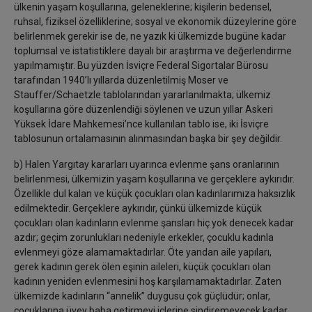
ülkenin yaşam koşullarına, geleneklerine; kişilerin bedensel,
ruhsal, fiziksel özelliklerine; sosyal ve ekonomik düzeylerine göre
belirlenmek gerekir ise de, ne yazık ki ülkemizde bugüne kadar
toplumsal ve istatistiklere dayalı bir araştırma ve değerlendirme
yapılmamıştır. Bu yüzden İsviçre Federal Sigortalar Bürosu
tarafından 1940’lı yıllarda düzenletilmiş Moser ve
Stauffer/Schaetzle tablolarından yararlanılmakta; ülkemiz
koşullarına göre düzenlendiği söylenen ve uzun yıllar Askeri
Yüksek İdare Mahkemesi’nce kullanılan tablo ise, iki İsviçre
tablosunun ortalamasının alınmasından başka bir şey değildir.
b) Halen Yargıtay kararları uyarınca evlenme şans oranlarının
belirlenmesi, ülkemizin yaşam koşullarına ve gerçeklere aykırıdır.
Özellikle dul kalan ve küçük çocukları olan kadınlarımıza haksızlık
edilmektedir. Gerçeklere aykırıdır, çünkü ülkemizde küçük
çocukları olan kadınların evlenme şansları hiç yok denecek kadar
azdır; geçim zorunlukları nedeniyle erkekler, çocuklu kadınla
evlenmeyi göze alamamaktadırlar. Öte yandan aile yapıları,
gerek kadının gerek ölen eşinin aileleri, küçük çocukları olan
kadının yeniden evlenmesini hoş karşılamamaktadırlar. Zaten
ülkemizde kadınların “annelik” duygusu çok güçlüdür; onlar,
çocuklarına üvey baba getirmeyi içlerine sindiremeyecek kadar