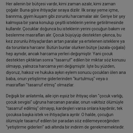
Her ailenin bir bütçesi vardır, kimi zaman azalır, kimi zaman
çoğalır. Buna göre ihtiyaçlar sıraya dizilir. İlk sırayı yeme içme,
barınma, giyim kuşam gibi zorunlu harcamalar alır. Geriye bir şey
kalmışsa bir yana konulup çeşitli isteklerin yerine getirilmesinde
kullanılır. Çocuklar doğunca bu isteklerin yerini çocuğun bakım ve
beslenme masrafları alır. Çocuk büyüyüp destekten çıkınca, bu
kez zorunlu ihtiyaçlardan artan paralar ya ertelenen isteklere ya
da torunlara harcanır. Bütün bunlar olurken bütçe (azala-çoğala)
hep aynıdır, ancak harcama yerleri değişmiştir. Yani çocuk
destekten çıktıktan sonra "tasarruf" edilen bir miktar söz konusu
olmayıp, yalnızca harcama yeri değişmiştir. İşte bu yüzden,
diyoruz, haksız ve hukuka aykırı eylem sonucu çocukları ölen ana
baba, onun yetiştirme giderlerinden "kurtulmuş" veya o
masrafları "tasarruf etmiş" olmazlar.
Değişik bir anlatımla, aile için eşsiz bir ihtiyaç olan "çocuk varlığı,
çocuk sevgisi" uğruna harcanan paralar, onun vakitsiz ölümüyle
"tasarruf edilmiş" olmayıp, kardeşleri varsa onlara kaydırılır; tek
çocuksa başka istek ve ihtiyaçlara ayrılır. O halde, çocuğun
ölümüyle tasarruf edilen bir paradan söz edilemeyeceğinden
"yetiştirme giderleri" adı altında bir indirim de gerekmemektedir.