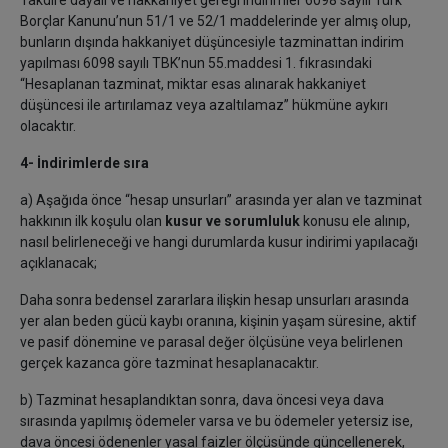
Takdire dayalı ve hakkaniyet gereği indirimler 6098 sayılı Türk
Borçlar Kanunu’nun 51/1 ve 52/1 maddelerinde yer almış olup,
bunların dışında hakkaniyet düşüncesiyle tazminattan indirim
yapılması 6098 sayılı TBK’nun 55.maddesi 1. fıkrasındaki
“Hesaplanan tazminat, miktar esas alınarak hakkaniyet
düşüncesi ile artırılamaz veya azaltılamaz” hükmüne aykırı
olacaktır.
4- İndirimlerde sıra
a) Aşağıda önce “hesap unsurları” arasında yer alan ve tazminat
hakkının ilk koşulu olan
kusur ve sorumluluk
konusu ele alınıp,
nasıl belirleneceği ve hangi durumlarda kusur indirimi yapılacağı
açıklanacak;
Daha sonra bedensel zararlara ilişkin hesap unsurları arasında
yer alan beden gücü kaybı oranına, kişinin yaşam süresine, aktif
ve pasif dönemine ve parasal değer ölçüsüne veya belirlenen
gerçek kazanca göre tazminat hesaplanacaktır.
b) Tazminat hesaplandıktan sonra, dava öncesi veya dava
sırasında yapılmış ödemeler varsa ve bu ödemeler yetersiz ise,
dava öncesi ödenenler yasal faizler ölçüsünde güncellenerek,