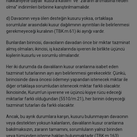
hakkaniyete dayalı “kusura katılım” ve “zararın artmasına neden
olma” indirimleri birbirine karıştırılmamalıdır.
d) Davacının veya ölen desteğin kusuru yoksa, ortaklaşa
sorumlular arasındaki kusur dağılımının ayrıntıları ile belirlenmesi
gerekmeyeceği kuralının (TBK.m.61) iki ayrığı vardır.
Bunlardan birincisi, davacıların davadan önce bir miktar tazminat
almış olmaları; ikincisi, iş kazalarında işveren ile birlikte üçüncü
kişilerin kusurlu ve sorumlu olmalarıdır.
Her iki durumda da davalıların kusur oranlarına isabet eden
tazminat tutarlarının ayrı ayrı belirlenmesi gerekecektir. Çünkü,
birincisinde dava öncesi ödemeyi yapandan istenecek miktar ile
diğer ortaklaşa sorumludan istenecek miktar farklı olacaktır.
İkincisinde, Kurum’un işverene ve üçüncü kişiye rücu edeceği
miktarlar farklı olduğundan (5510/m.21), her birinin ödeyeceği
tazminat tutarları da farklı olacaktır.
Ancak, bu ayrık durumlara karşın, kusuru bulunmayan davacının
veya destekten yoksun kalanların, davalıların kusur oranlarına
bakılmaksızın, zararın tamamını, sorumluların yalnız birinden
veya tümünden isteme hakları bulunmaktadır (TBK.m.163).