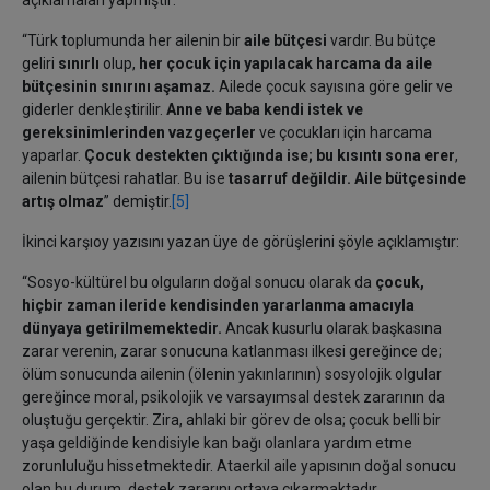
açıklamaları yapmıştır:
“Türk toplumunda her ailenin bir
aile bütçesi
vardır. Bu bütçe
geliri
sınırlı
olup,
her çocuk için yapılacak harcama da aile
bütçesinin sınırını aşamaz.
Ailede çocuk sayısına göre gelir ve
giderler denkleştirilir.
Anne ve baba kendi istek ve
gereksinimlerinden vazgeçerler
ve çocukları için harcama
yaparlar.
Çocuk destekten çıktığında ise; bu kısıntı sona erer
,
ailenin bütçesi rahatlar. Bu ise
tasarruf değildir.
Aile bütçesinde
artış olmaz
” demiştir.
[5]
İkinci karşıoy yazısını yazan üye de görüşlerini şöyle açıklamıştır:
“Sosyo-kültürel bu olguların doğal sonucu olarak da
çocuk,
hiçbir zaman ileride kendisinden yararlanma amacıyla
dünyaya getirilmemektedir.
Ancak kusurlu olarak başkasına
zarar verenin, zarar sonucuna katlanması ilkesi gereğince de;
ölüm sonucunda ailenin (ölenin yakınlarının) sosyolojik olgular
gereğince moral, psikolojik ve varsayımsal destek zararının da
oluştuğu gerçektir. Zira, ahlaki bir görev de olsa; çocuk belli bir
yaşa geldiğinde kendisiyle kan bağı olanlara yardım etme
zorunluluğu hissetmektedir. Ataerkil aile yapısının doğal sonucu
olan bu durum, destek zararını ortaya çıkarmaktadır.