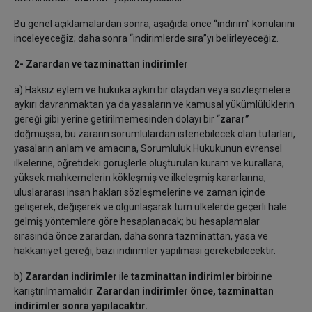
Bu genel açıklamalardan sonra, aşağıda önce “indirim” konularını
inceleyeceğiz; daha sonra “indirimlerde sıra”yı belirleyeceğiz.
2- Zarardan ve tazminattan indirimler
a) Haksız eylem ve hukuka aykırı bir olaydan veya sözleşmelere
aykırı davranmaktan ya da yasaların ve kamusal yükümlülüklerin
gereği gibi yerine getirilmemesinden dolayı bir “
zarar”
doğmuşsa, bu zararın sorumlulardan istenebilecek olan tutarları,
yasaların anlam ve amacına, Sorumluluk Hukukunun evrensel
ilkelerine, öğretideki görüşlerle oluşturulan kuram ve kurallara,
yüksek mahkemelerin kökleşmiş ve ilkeleşmiş kararlarına,
uluslararası insan hakları sözleşmelerine ve zaman içinde
gelişerek, değişerek ve olgunlaşarak tüm ülkelerde geçerli hale
gelmiş yöntemlere göre hesaplanacak; bu hesaplamalar
sırasında önce zarardan, daha sonra tazminattan, yasa ve
hakkaniyet gereği, bazı indirimler yapılması gerekebilecektir.
b)
Zarardan indirimler
ile
tazminattan indirimler
birbirine
karıştırılmamalıdır.
Zarardan indirimler önce, tazminattan
indirimler sonra yapılacaktır.