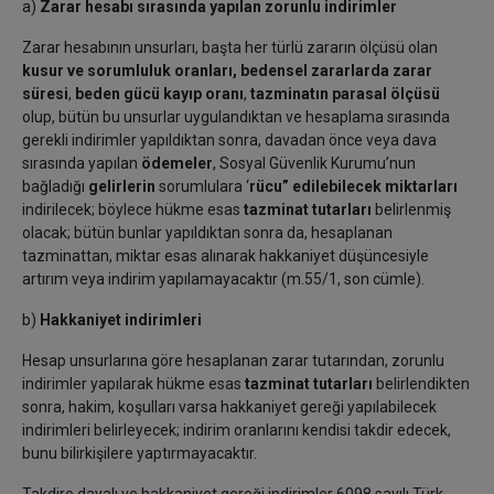
a)
Zarar hesabı sırasında yapılan zorunlu indirimler
Zarar hesabının unsurları, başta her türlü zararın ölçüsü olan
kusur ve sorumluluk oranları, bedensel zararlarda zarar
süresi
,
beden gücü kayıp oranı
,
tazminatın parasal ölçüsü
olup, bütün bu unsurlar uygulandıktan ve hesaplama sırasında
gerekli indirimler yapıldıktan sonra, davadan önce veya dava
sırasında yapılan
ödemeler
, Sosyal Güvenlik Kurumu’nun
bağladığı
gelirlerin
sorumlulara ‘
rücu” edilebilecek miktarları
indirilecek; böylece hükme esas
tazminat tutarları
belirlenmiş
olacak; bütün bunlar yapıldıktan sonra da, hesaplanan
tazminattan, miktar esas alınarak hakkaniyet düşüncesiyle
artırım veya indirim yapılamayacaktır (m.55/1, son cümle).
b)
Hakkaniyet indirimleri
Hesap unsurlarına göre hesaplanan zarar tutarından, zorunlu
indirimler yapılarak hükme esas
tazminat tutarları
belirlendikten
sonra, hakim, koşulları varsa hakkaniyet gereği yapılabilecek
indirimleri belirleyecek; indirim oranlarını kendisi takdir edecek,
bunu bilirkişilere yaptırmayacaktır.