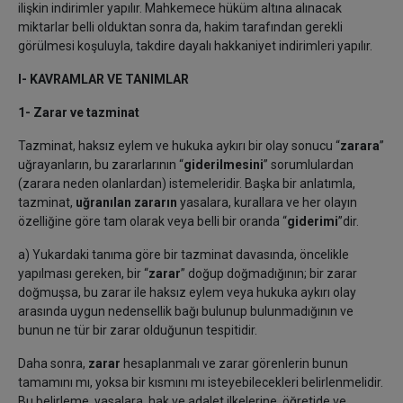
ilişkin indirimler yapılır. Mahkemece hüküm altına alınacak
miktarlar belli olduktan sonra da, hakim tarafından gerekli
görülmesi koşuluyla, takdire dayalı hakkaniyet indirimleri yapılır.
I- KAVRAMLAR VE TANIMLAR
1- Zarar ve tazminat
Tazminat, haksız eylem ve hukuka aykırı bir olay sonucu “
zarara
”
uğrayanların, bu zararlarının “
giderilmesini
” sorumlulardan
(zarara neden olanlardan) istemeleridir. Başka bir anlatımla,
tazminat,
uğranılan zararın
yasalara, kurallara ve her olayın
özelliğine göre tam olarak veya belli bir oranda “
giderimi
”dir.
a) Yukardaki tanıma göre bir tazminat davasında, öncelikle
yapılması gereken, bir “
zarar
” doğup doğmadığının; bir zarar
doğmuşsa, bu zarar ile haksız eylem veya hukuka aykırı olay
arasında uygun nedensellik bağı bulunup bulunmadığının ve
bunun ne tür bir zarar olduğunun tespitidir.
Daha sonra,
zarar
hesaplanmalı ve zarar görenlerin bunun
tamamını mı, yoksa bir kısmını mı isteyebilecekleri belirlenmelidir.
Bu belirleme, yasalara, hak ve adalet ilkelerine, öğretide ve