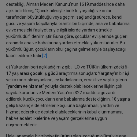
destekliği, Alman Medeni Kanunu’nun 1619.maddesinde daha
açık belirtilmiş; “Çocuk ailesiyle birlikte yaşadığı ve onlar
tarafından büyütüldüğü veya geçimi sağlandığı sürece, kendi
gücü ve yaşam koşullarıyla orantılı bir biçimde, ana ve babalarına,
ev ve mesleki faaliyetleriyle ilgili işlerde yardım etmekle
yükümlüdür” denilmiştir. Buna göre, çocuklar ev işlerinde güçleri
oranında ana ve babalarına yardım etmekle yükümlüdürler. Bu
yükümlülüğün, çocukların okul çağına gelmeleriyle başlayacağı
kabûl edilmektedir.
[2]
d) Yukardan beri açıkladığımız gibi, İLO ve TÜİK’in ülkemizdeki 6-
17 yaş arası
çocuk iş gücü
araştırma sonuçları; Yargıtay’ın bir işi
ve kazancı olmayanların, ev kadınlarının, emekli ve yaşlı kişilerin
“
yardım ve hizmet
” yoluyla destek olabileceklerine ilişkin çok
sayıda kararları ve Medeni Yasa’nın 322.maddesi gözardı
edilerek, küçük çocukların ana babalarına destekliğinin, 18 yaşına
gelip kazanç elde etmeleri koşuluna bağlanması; yardım ve
hizmet ederek de destek olabileceklerinin kabul olunmaması,
hak ve adalet ilkelerine ve yaşam gerçeklerine uygun
düşmemektedir.
Hele, anamalcı bir zihniyetin ürünü olan, çocuğun ölümüyle ana