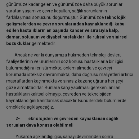
günümüze kadar gelen ve günümüzde daha büyük sorunlar
yaratan yaşam ve çevre koşulları, sağlık sorunlarının
farklılaşması sonucunu doğurmuştur. Günümüzde
teknolojik
gelişmelerden ve çevre sorunlarından kaynaklandığı kabul
edilen hastalıkların en başında kanser ve sırasıyla kalp,
damar, solunum ve diyabet hastalıkları ile ruhsal ve sinirsel
bozukluklar
gelmektedir.
Ancak ne var ki dünyamıza hükmeden teknoloji devleri,
faaliyetlerinin ve ürünlerinin söz konusu hastalıklarla bir ilgisi
bulunmadığını ileri sürmekte; önlem almada ve çevreyi
korumada isteksiz davranmakta; daha doğrusu maliyetleri artırıcı
masraflardan kaçınmakta ve sınırsız kazanç uğruna her şeyi
göze almaktadırlar. Bunlara karşı yapılması gereken, anılan
hastalıkların kalıtsal olmayıp, çevreden ve teknolojiden
kaynaklandığını kanıtlamak olacaktır. Bunu ilerdeki bölümlerde
örneklerle açıklayacağız.
2- Teknolojiden ve çevreden kaynaklanan sağlık
sorunları dava konusu olabilmeli
Yukarda açıklandığı gibi, sanayi devriminden sonra