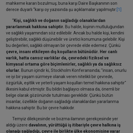
mahkeme kararı bozulmuş; buna karşı Daire Başkanının son
derece duyarlı “karşı oy yazısında şu açıklamalar yapılmıştır:
[1]
“
Kişi, sağlıklı ve doğanın sağladığı olanaklardan
yararlanmak hakkına sahiptir.
Bu halde, kişinin mutluluğundan
ve sağlıklı yaşamından söz edilebilir. Ancak bu halde kişi, kendini
geliştirebilir, sağlıklı düşünebilir ve üretici konumuna gelebilir. Kişi
bu değerleri, sağlıklı olmayan bir çevrede elde edemez. Çünkü
çevre, insanı etkileyen dış koşulların bütünüdür. Her canlı
varlık, hatta cansız varlıklar da, çevredeki fiziksel ve
kimyasal ortama göre biçimlenirler, sağlıklı ya da sağlıksız
olurlar.
Bunun içindir ki, Stockholm Konferansında; "insan, onurlu
ve iyi bir yaşam sürmeye olanak veren nitelikli bir çevrede,
özgürlük, eşitlik ve yeterli yaşam koşulları temel hakkına sahiptir"
ilkesini kabul etmiştir. Bu bildiri bağlayıcı olmasa da, önemli bir
belge olarak gözönünde tutulması gereklidir. Çünkü bütün
insanlar, özellikle doğanın sağladığı olanaklardan yararlanma
hakkına sahiptir. Bu bir çevre hakkıdır.
Temyiz dilekçesinde ve bozma ilamının gerekçesinde yer
aldığı üzere
davalının, yürüttüğü iş itibariyle çevre halkına iş
olanağı sağladığı, çevre ile birlikte ülke ekonomisine yarar