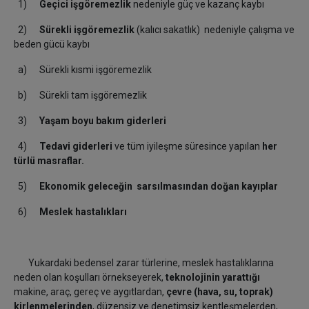
1)
Geçici işgöremezlik
nedeniyle güç ve kazanç kaybı
2)
Sürekli işgöremezlik
(kalıcı sakatlık) nedeniyle çalışma ve
beden gücü kaybı
a) Sürekli kısmi işgöremezlik
b) Sürekli tam işgöremezlik
3)
Yaşam boyu bakım giderleri
4)
Tedavi giderleri
ve tüm iyileşme süresince yapılan
her
türlü masraflar.
5)
Ekonomik geleceğin sarsılmasından doğan kayıplar
6)
Meslek hastalıkları
Yukardaki bedensel zarar türlerine, meslek hastalıklarına
neden olan koşulları örnekseyerek,
teknolojinin yarattığı
makine, araç, gereç ve aygıtlardan,
çevre (hava, su, toprak)
kirlenmelerinden
, düzensiz ve denetimsiz kentleşmelerden,