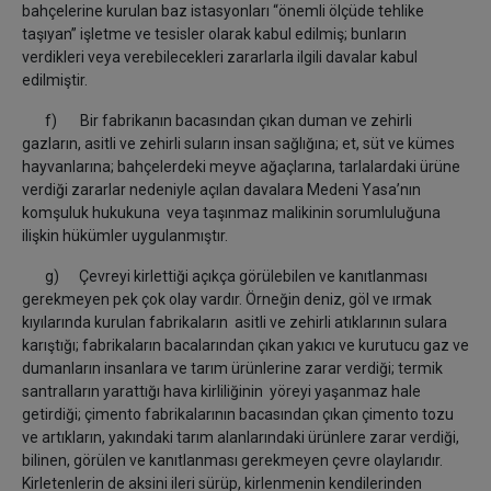
bahçelerine kurulan baz istasyonları “önemli ölçüde tehlike
taşıyan” işletme ve tesisler olarak kabul edilmiş; bunların
verdikleri veya verebilecekleri zararlarla ilgili davalar kabul
edilmiştir.
f) Bir fabrikanın bacasından çıkan duman ve zehirli
gazların, asitli ve zehirli suların insan sağlığına; et, süt ve kümes
hayvanlarına; bahçelerdeki meyve ağaçlarına, tarlalardaki ürüne
verdiği zararlar nedeniyle açılan davalara Medeni Yasa’nın
komşuluk hukukuna veya taşınmaz malikinin sorumluluğuna
ilişkin hükümler uygulanmıştır.
g) Çevreyi kirlettiği açıkça görülebilen ve kanıtlanması
gerekmeyen pek çok olay vardır. Örneğin deniz, göl ve ırmak
kıyılarında kurulan fabrikaların asitli ve zehirli atıklarının sulara
karıştığı; fabrikaların bacalarından çıkan yakıcı ve kurutucu gaz ve
dumanların insanlara ve tarım ürünlerine zarar verdiği; termik
santralların yarattığı hava kirliliğinin yöreyi yaşanmaz hale
getirdiği; çimento fabrikalarının bacasından çıkan çimento tozu
ve artıkların, yakındaki tarım alanlarındaki ürünlere zarar verdiği,
bilinen, görülen ve kanıtlanması gerekmeyen çevre olaylarıdır.
Kirletenlerin de aksini ileri sürüp, kirlenmenin kendilerinden