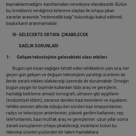
kaynaklanmadığını kanıtlamaları neredeyse olanaksızdır. Bütün
bu örneklerini verdiğimiz kirlenme olayları ile ortaya çıkan
zararlar arasında “nedensellik bağı” bulunduğu kabul edilmeli;
başka kanıt aranmamalıdır.
III- GELECEKTE ORTAYA ÇIKABİLECEK
SAĞLIK SORUNLARI
1-
Gelişen teknolojinin gelecekteki olası etkileri
Bugün için insan sağlığını tehdit eden tehlikelerin yanı sıra, her
geçen gün gelişen ve değişen teknolojinin yarattığı ürünlerin de
ilerde zararlı etkileri olabileceği üzerinde de durulmalıdır. Örneğin
bugün yaygın bir biçimde kullanılan tıbbi araç ve gereçlerin,
hastalığı belirleme amaçlı tomografi, ultrason gibi aygıtların
(endüstriyel tıbbın); zararsız denilen bazı besinlerin ve eşyaların;
tehlike sınırının altında olduğu ileri sürülen baz istasyonlarının,
radyo ve televizyon antenlerinin, yüksek gerilim hatlarının, cep
telefonlarının, bazı mutfak araç ve gereçlerinin uzun yıllar sonra
zararlı sonuçlarının ortaya çıkabileceği, insanların bütün bu
teknoloji ürünleri yüzünden bir takım hastalıklara