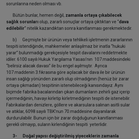
sorunlarına neden olması vb.
Bütün bunlar, hemen değil,
zamanla ortaya çıkabilecek
sağlık sorunları
olup, zararlı sonuçlar ortaya çıktıktan ve “
dava
edilebilir
” nitelik kazandıktan sonra kanıtlanması gerekmektedir.
b) Geçmişte bir ürünün veya tehlikeli işletmenin zararlarının
tespiti istendiğinde, mahkemeler anlaşılmaz bir inatla “hukuki
yarar” bulunmadığı gerekçesiyle tespit davalarını reddetmekte
idiler. 6100 sayılı Hukuk Yargılama Yasası’nın 107.maddesindeki
“belirsiz alacak davası” ile bu engel aşılmıştır. Ayrıca
107.maddenin 3.fıkrasına göre açılacak bir dava ile bir ürünün
insan sağlığı yönünden zararlı olup olmadığının (henüz bir zarar
ortaya çıkmadan) tespitinin istenebileceği kanısındayız. Aynı
biçimde fabrika bacalarından çıkan dumanların zehirli gaz içerip
içermediğinin, havayı kirletip kirletmediğinin tespiti de istenebilir.
Fabrikalardan denizlere, göllere ve akarsulara salınan asitli sular
ve atıklar, 6098 sayılı TBK’nun 70.maddesine dayanılarak
durdurulabilir. Bunun için bir zarar doğduğunun kanıtlanması
gerekli olmayıp, suların kirlendiğinin tespiti yeterlidir.
3- Doğal yapısı değiştirilmiş yiyeceklerin zamanla