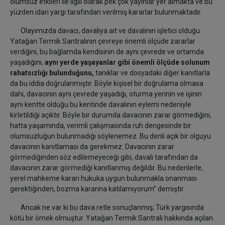
olumsuz etkileri ile ilgili olarak pek çok yayınlar yer almakta ve bu
yüzden idari yargı tarafından verilmiş kararlar bulunmaktadır.
Olayımızda davacı, davalıya ait ve davalının işletici olduğu
Yatağan Termik Santralının çevreye önemli ölçüde zararlar
verdiğini, bu bağlamda kendisinin de aynı çevrede ve ortamda
yaşadığını,
aynı yerde yaşayanlar gibi önemli ölçüde solunum
rahatsızlığı bulunduğunu,
tanıklar ve dosyadaki diğer kanıtlarla
da bu iddia doğrulanmıştır. Böyle kişisel bir doğrulama olmasa
dahi, davacının aynı çevrede yaşadığı, oturma yerinin ve işinin
aynı kentte olduğu bu kentinde davalının eylemi nedeniyle
kirletildiği açıktır. Böyle bir durumda davacının zarar görmediğini,
hatta yaşamında, verimli çalışmasında ruh dengesinde bir
olumsuzluğun bulunmadığı söylenemez. Bu denli açık bir olguyu
davacının kanıtlaması da gerekmez. Davacının zarar
görmediğinden söz edilemeyeceği gibi, davalı tarafından da
davacının zarar görmediği kanıtlanmış değildir. Bu nedenlerle,
yerel mahkeme kararı hukuka uygun bulunmakla onanması
gerektiğinden, bozma kararına katılamıyorum” demiştir.
Ancak ne var ki bu dava retle sonuçlanmış; Türk yargısında
kötü bir örnek olmuştur. Yatağan Termik Santralı hakkında açılan