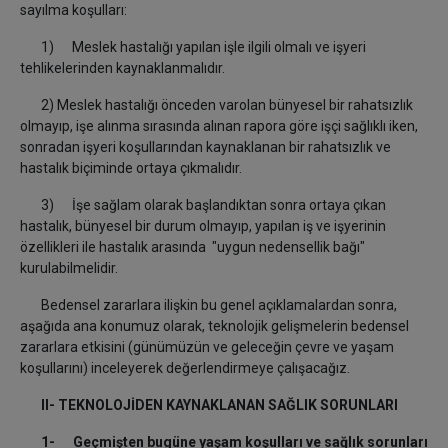
sayılma koşulları:
1) Meslek hastalığı yapılan işle ilgili olmalı ve işyeri
tehlikelerinden kaynaklanmalıdır.
2) Meslek hastalığı önceden varolan bünyesel bir rahatsızlık
olmayıp, işe alınma sırasında alınan rapora göre işçi sağlıklı iken,
sonradan işyeri koşullarından kaynaklanan bir rahatsızlık ve
hastalık biçiminde ortaya çıkmalıdır.
3) İşe sağlam olarak başlandıktan sonra ortaya çıkan
hastalık, bünyesel bir durum olmayıp, yapılan iş ve işyerinin
özellikleri ile hastalık arasında "uygun nedensellik bağı"
kurulabilmelidir.
Bedensel zararlara ilişkin bu genel açıklamalardan sonra,
aşağıda ana konumuz olarak, teknolojik gelişmelerin bedensel
zararlara etkisini (günümüzün ve geleceğin çevre ve yaşam
koşullarını) inceleyerek değerlendirmeye çalışacağız.
II- TEKNOLOJİDEN KAYNAKLANAN SAĞLIK SORUNLARI
1- Geçmişten bugüne yaşam koşulları ve sağlık sorunları