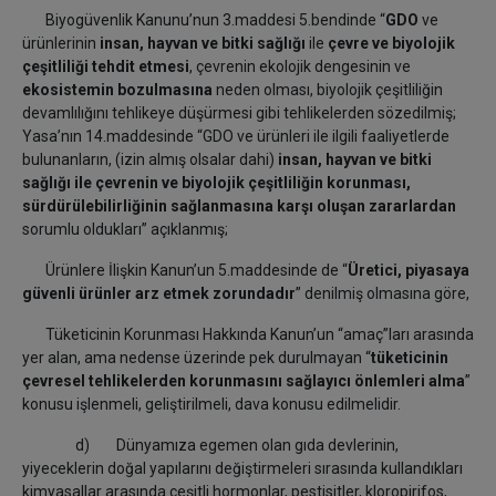
Biyogüvenlik Kanunu’nun 3.maddesi 5.bendinde “
GDO
ve
ürünlerinin
insan, hayvan ve bitki sağlığı
ile
çevre ve biyolojik
çeşitliliği tehdit etmesi
, çevrenin ekolojik dengesinin ve
ekosistemin bozulmasına
neden olması, biyolojik çeşitliliğin
devamlılığını tehlikeye düşürmesi gibi tehlikelerden sözedilmiş;
Yasa’nın 14.maddesinde “GDO ve ürünleri ile ilgili faaliyetlerde
bulunanların, (izin almış olsalar dahi)
insan, hayvan ve bitki
sağlığı ile çevrenin ve biyolojik çeşitliliğin korunması,
sürdürülebilirliğinin sağlanmasına karşı oluşan zararlardan
sorumlu oldukları” açıklanmış;
Ürünlere İlişkin Kanun’un 5.maddesinde de “
Üretici, piyasaya
güvenli ürünler arz etmek zorundadır
” denilmiş olmasına göre,
Tüketicinin Korunması Hakkında Kanun’un “amaç”ları arasında
yer alan, ama nedense üzerinde pek durulmayan “
tüketicinin
çevresel tehlikelerden korunmasını sağlayıcı önlemleri alma
”
konusu işlenmeli, geliştirilmeli, dava konusu edilmelidir.
d) Dünyamıza egemen olan gıda devlerinin,
yiyeceklerin doğal yapılarını değiştirmeleri sırasında kullandıkları
kimyasallar arasında çeşitli hormonlar, pestisitler, kloropirifos,