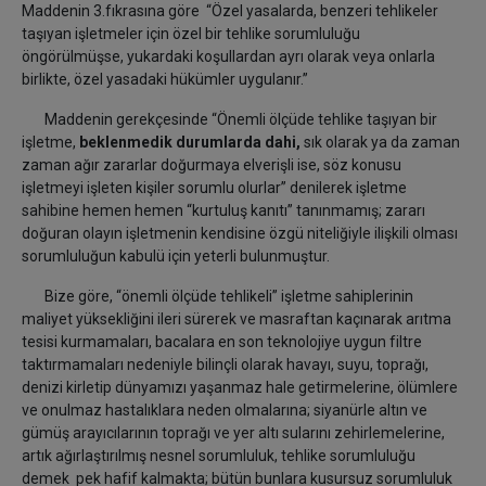
Maddenin 3.fıkrasına göre “Özel yasalarda, benzeri tehlikeler
taşıyan işletmeler için özel bir tehlike sorumluluğu
öngörülmüşse, yukardaki koşullardan ayrı olarak veya onlarla
birlikte, özel yasadaki hükümler uygulanır.”
Maddenin gerekçesinde “Önemli ölçüde tehlike taşıyan bir
işletme,
beklenmedik durumlarda dahi,
sık olarak ya da zaman
zaman ağır zararlar doğurmaya elverişli ise, söz konusu
işletmeyi işleten kişiler sorumlu olurlar” denilerek işletme
sahibine hemen hemen “kurtuluş kanıtı” tanınmamış; zararı
doğuran olayın işletmenin kendisine özgü niteliğiyle ilişkili olması
sorumluluğun kabulü için yeterli bulunmuştur.
Bize göre, “önemli ölçüde tehlikeli” işletme sahiplerinin
maliyet yüksekliğini ileri sürerek ve masraftan kaçınarak arıtma
tesisi kurmamaları, bacalara en son teknolojiye uygun filtre
taktırmamaları nedeniyle bilinçli olarak havayı, suyu, toprağı,
denizi kirletip dünyamızı yaşanmaz hale getirmelerine, ölümlere
ve onulmaz hastalıklara neden olmalarına; siyanürle altın ve
gümüş arayıcılarının toprağı ve yer altı sularını zehirlemelerine,
artık ağırlaştırılmış nesnel sorumluluk, tehlike sorumluluğu
demek pek hafif kalmakta; bütün bunlara kusursuz sorumluluk