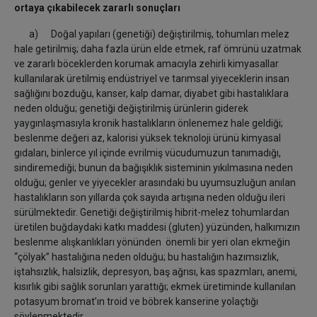
ortaya çıkabilecek zararlı sonuçları
a) Doğal yapıları (genetiği) değiştirilmiş, tohumları melez
hale getirilmiş; daha fazla ürün elde etmek, raf ömrünü uzatmak
ve zararlı böceklerden korumak amacıyla zehirli kimyasallar
kullanılarak üretilmiş endüstriyel ve tarımsal yiyeceklerin insan
sağlığını bozduğu, kanser, kalp damar, diyabet gibi hastalıklara
neden olduğu; genetiği değiştirilmiş ürünlerin giderek
yaygınlaşmasıyla kronik hastalıkların önlenemez hale geldiği;
beslenme değeri az, kalorisi yüksek teknoloji ürünü kimyasal
gıdaları, binlerce yıl içinde evrilmiş vücudumuzun tanımadığı,
sindiremediği; bunun da bağışıklık sisteminin yıkılmasına neden
olduğu; genler ve yiyecekler arasındaki bu uyumsuzluğun anılan
hastalıkların son yıllarda çok sayıda artışına neden olduğu ileri
sürülmektedir. Genetiği değiştirilmiş hibrit-melez tohumlardan
üretilen buğdaydaki katkı maddesi (gluten) yüzünden, halkımızın
beslenme alışkanlıkları yönünden önemli bir yeri olan ekmeğin
“çölyak” hastalığına neden olduğu; bu hastalığın hazımsızlık,
iştahsızlık, halsizlik, depresyon, baş ağrısı, kas spazmları, anemi,
kısırlık gibi sağlık sorunları yarattığı; ekmek üretiminde kullanılan
potasyum bromat’ın troid ve böbrek kanserine yolaçtığı
söylenmektedir.