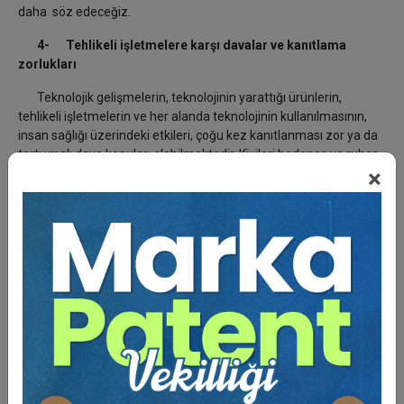
daha söz edeceğiz.
4- Tehlikeli işletmelere karşı davalar ve kanıtlama
zorlukları
Teknolojik gelişmelerin, teknolojinin yarattığı ürünlerin,
tehlikeli işletmelerin ve her alanda teknolojinin kullanılmasının,
insan sağlığı üzerindeki etkileri, çoğu kez kanıtlanması zor ya da
tartışmalı dava konuları olabilmektedir. Kişileri bedence ve ruhça
×
etkileyen, organ yitimine veya zayıflamasına ya da çeşitli
hastalıklara yakalanmalarına neden olabilen, ayrıca sinirsel ve
ruhsal sarsıntılara uğratan etkenlerin başında tehlike saçan,
havayı, suyu, toprağı kirleten işletmeler ile teknoloji ürünü aygıtlar
gelmekte; bunu doğal yapısı değiştirilmiş besinler ile kanserojen
içeren giysiler, takılar, kozmetikler, temizleme maddeleri, okul
araç ve gereçleri; tarımda kullanılan yapay gübreler ve tarım
ilaçları, plastikler ve çeşitli ambalaj malzemeleri izlemektedir.
Bunların büyük bir bölümü kanıtlama zorlukları nedeniyle
dava edilememekte; edilse bile sonuç alınamamaktadır. Bunların