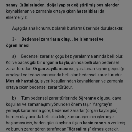
sanayi ürünlerinden, doğal yapısı değiştirilmiş besinlerden
kaynaklanan ve zamanla ortaya çıkan
hastalıkları
da
eklemeliyiz.
Aşağıda ana konumuz olarak bunların üzerinde durulacaktır.
3- Bedensel zararların oluşu, belirlenmesi ve
öğrenilmesi
a) Bedensel zararlar çoğu kez yaralanma anında belli olur.
Kol ve bacak gibi bir
organın kaybı
, anında belli olan bedensel
zarar türüdür.
Organ zayıflaması
ise, yaralanan kişinin geçirdiği
ameliyat ve tedavi sonrasında belli olan bedensel zarar türüdür.
Meslek hastalığı
, iş yeri koşullarından kaynaklanan ve zamanla
ortaya çıkan bedensel zarar türüdür.
b) Tüm bedensel zarar türlerinde
öğrenme olgusu
, dava
koşulları ve zamanaşımı yönünden önem taşır. Yargıtay’ın
yerleşik kararlarına göre, bedensel zararlar (organ kaybı gibi)
hemen olay anında belli olsa bile, zamanaşımının işlemeye
başlaması için, beden gücü kaybına ilişkin
kesin raporun
verilmiş
ve bunun zarar gören tarafından “
öğrenilmiş
” olması gerekir.