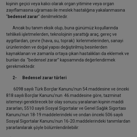
kişinin geçici veya kalıcı olarak organ yitimine veya organ
zayıflamasına uğraması ile meslek hastalığına yakalanmasına
“
bedensel zarar
” denilmektedir.
Ancak bu tanım eksik olup, buna günümüz koşullarında
tehlikeli işletmelerden, teknolojinin yarattığı araç, gereç ve
aygıtlardan, çevre (hava, su, toprak) kirlenmelerinden, sanayi
ürünlerinden ve doğal yapısı değiştirilmiş besinlerden
kaynaklanan ve zamanla ortaya çıkan hastalıkları da eklemek ve
bunları da “bedensel zarar” kapsamında değerlendirmek
gerekmektedir.
2- Bedensel zarar türleri
6098 sayılı Türk Borçlar Kanunu’nun 54.maddesine ve önceki
818 sayılı Borçlar Kanunu’nun 46.maddesine göre, tazminat
istemeyi gerektirecek bir olay sonucu yaralanan kişinin maddi
zararları, 5510 sayılı Sosyal Sigortalar ve Genel Sağlık Sigortası
Kanunu’nun 18-19 maddelerindeki ve ondan önceki 506 sayılı
Sosyal Sigortalar Kanunu’nun 16-20.maddelerindeki tanımlardan
yararlanılarak şöyle bölümlendirilebilir: