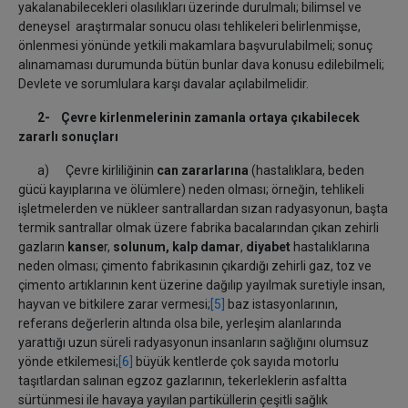
yakalanabilecekleri olasılıkları üzerinde durulmalı; bilimsel ve
deneysel araştırmalar sonucu olası tehlikeleri belirlenmişse,
önlenmesi yönünde yetkili makamlara başvurulabilmeli; sonuç
alınamaması durumunda bütün bunlar dava konusu edilebilmeli;
Devlete ve sorumlulara karşı davalar açılabilmelidir.
2- Çevre kirlenmelerinin zamanla ortaya çıkabilecek
zararlı sonuçları
a) Çevre kirliliğinin
can zararlarına
(hastalıklara, beden
gücü kayıplarına ve ölümlere) neden olması; örneğin, tehlikeli
işletmelerden ve nükleer santrallardan sızan radyasyonun, başta
termik santrallar olmak üzere fabrika bacalarından çıkan zehirli
gazların
kanse
r,
solunum,
kalp damar
,
diyabet
hastalıklarına
neden olması; çimento fabrikasının çıkardığı zehirli gaz, toz ve
çimento artıklarının kent üzerine dağılıp yayılmak suretiyle insan,
hayvan ve bitkilere zarar vermesi;
[5]
baz istasyonlarının,
referans değerlerin altında olsa bile, yerleşim alanlarında
yarattığı uzun süreli radyasyonun insanların sağlığını olumsuz
yönde etkilemesi;
[6]
büyük kentlerde çok sayıda motorlu
taşıtlardan salınan egzoz gazlarının, tekerleklerin asfaltta
sürtünmesi ile havaya yayılan partiküllerin çeşitli sağlık