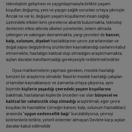
teknolojinin gelişmesi ve yaygınlaşmasıyla birlikte yaşam
koşulları değişmiş; yeni ve yaygın sağlık sorunları ortaya çıkmıştır.
Ancak ne var ki, değişen yaşam koşullarının insan sağlığı
üzerindeki etkileri kimi çevrelerce abartılı bulunmakta; teknoloji
devlerinin etkisi altında ülkeleri yönetenler, önlem almada
çekingen ve sakıngan davranmakta; yargı çevreleri de
kanser,
kalp, solunum, diyabet
hastalıklarının çevre zararlarından ve
doğal yapısı değiştirilmiş ürünlerden kaynaklandığı savlarını kabul
etmemekte; hastalığın kalıtsal olup olmadığını araştırmamakta;
açılan davaları kanıtlanmadığı gerekçesiyle reddetmektedirler.
Oysa mahkemelerin yapması gereken, meslek hastalığı
benzeri bir araştırma olmalıdır. Nasıl ki meslek hastalığı çalışılan
ortamdan kaynaklanıyor ve zamanla ortaya çıkıyorsa, aynı
biçimde
kişilerin yaşadığı çevredeki yaşam koşullarına
bakılmalı; hastalanan kişilerde önceden var olan
bünyesel ve
kalıtsal bir rahatsızlık olup olmadığı
araştırılmalı; eğer çevre
koşulları ile hastalıklar (örneğin kanser, kalp, solunum hastalıkları)
arasında "
uygun nedensellik bağı
" kurulabiliyorsa, çevreyi
kirletenlerle birlikte, yeterli önlemler almayan Devlete karşı açılan
davalar kabul edilmelidir.