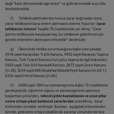
değil “kasıt derecesinde ağır kusur” ve giderek insanlık suçu bile
denilebilmelidir.
f) Tehlikeli işletmelerden henüz zarar doğmadan önce,
zarar tehlikesine karşı önlem alınmasını isteme Yasa’nın “
zarar
tehlikesini önleme
” başlıklı 70.maddesinde yer almış; “Zarar
görme tehlikesiyle karşılaşan kişi, bu tehlikenin giderilmesi için
gerekli önlemlerin alınmasını isteyebilir” denilmiştir.
g) Ülkemizde tehlike sorumluluğuna ilişkin özel yasalar:
2918 sayılı Karayolları Trafik Kanunu, 4925 sayılı Karayolu Taşıma
Kanunu, Türk Ticaret Kanunu’nun yolcu taşıma ile ilgili hükümleri,
2920 sayılı Türk Sivil Havacılık Kanunu, 2872 sayılı Çevre Kanunu
(m.28), 3634 sayılı Milli Müdafaa Mükellefiyeti Kanunu (m.62/1),
6326 sayılı Petrol Kanunu (m.86).
h) 6098 sayılı TBK’nun zamanaşımına ilişkin 72.maddesinin
gerekçesinde, öğrenme olgusu ve zamanaşımının işlemeye
başlaması yönünden,
teknolojiden kaynaklanan ve uzun yıllar
sonra ortaya çıkan bedensel zararlardan
sözedilmiş; zarar
türlerinden örnekler verilmiştir. Bundan, aşağıdaki bölümlerden
birinde, gelecekte ortaya çıkabilecek zararlar yönünden bir kez