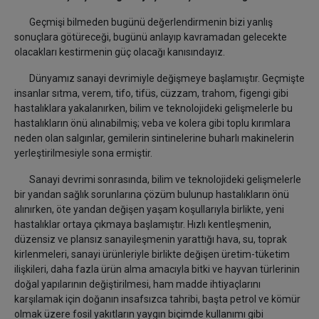
Geçmişi bilmeden bugünü değerlendirmenin bizi yanlış
sonuçlara götüreceği, bugünü anlayıp kavramadan gelecekte
olacakları kestirmenin güç olacağı kanısındayız.
Dünyamız sanayi devrimiyle değişmeye başlamıştır. Geçmişte
insanlar sıtma, verem, tifo, tifüs, cüzzam, trahom, figengi gibi
hastalıklara yakalanırken, bilim ve teknolojideki gelişmelerle bu
hastalıkların önü alınabilmiş; veba ve kolera gibi toplu kırımlara
neden olan salgınlar, gemilerin sintinelerine buharlı makinelerin
yerleştirilmesiyle sona ermiştir.
Sanayi devrimi sonrasında, bilim ve teknolojideki gelişmelerle
bir yandan sağlık sorunlarına çözüm bulunup hastalıkların önü
alınırken, öte yandan değişen yaşam koşullarıyla birlikte, yeni
hastalıklar ortaya çıkmaya başlamıştır. Hızlı kentleşmenin,
düzensiz ve plansız sanayileşmenin yarattığı hava, su, toprak
kirlenmeleri, sanayi ürünleriyle birlikte değişen üretim-tüketim
ilişkileri, daha fazla ürün alma amacıyla bitki ve hayvan türlerinin
doğal yapılarının değiştirilmesi, ham madde ihtiyaçlarını
karşılamak için doğanın insafsızca tahribi, başta petrol ve kömür
olmak üzere fosil yakıtların yaygın biçimde kullanımı gibi