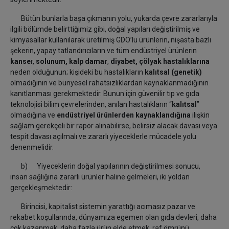
Bütün bunlarla başa çıkmanın yolu, yukarda çevre zararlarıyla
ilgili bölümde belirttiğimiz gibi, doğal yapıları değiştirilmiş ve
kimyasallar kullanılarak üretilmiş GDO’lu ürünlerin, nişasta bazlı
şekerin, yapay tatlandırıcıların ve tüm endüstriyel ürünlerin
kanse
r,
solunum,
kalp damar
,
diyabet, çölyak hastalıklarına
neden olduğunun; kişideki bu hastalıkların
kalıtsal (genetik)
olmadığının ve bünyesel rahatsızlıklardan kaynaklanmadığının
kanıtlanması gerekmektedir. Bunun için güvenilir tıp ve gıda
teknolojisi bilim çevrelerinden, anılan hastalıkların “
kalıtsal
”
olmadığına ve
endüstriyel ürünlerden kaynaklandığına
ilişkin
sağlam gerekçeli bir rapor alınabilirse, belirsiz alacak davası veya
tespit davası açılmalı ve zararlı yiyeceklerle mücadele yolu
denenmelidir.
b) Yiyeceklerin doğal yapılarının değiştirilmesi sonucu,
insan sağlığına zararlı ürünler haline gelmeleri, iki yoldan
gerçekleşmektedir:
Birincisi, kapitalist sistemin yarattığı acımasız pazar ve
rekabet koşullarında, dünyamıza egemen olan gıda devleri, daha
çok kazanmak, daha fazla ürün elde etmek, raf ömrünü