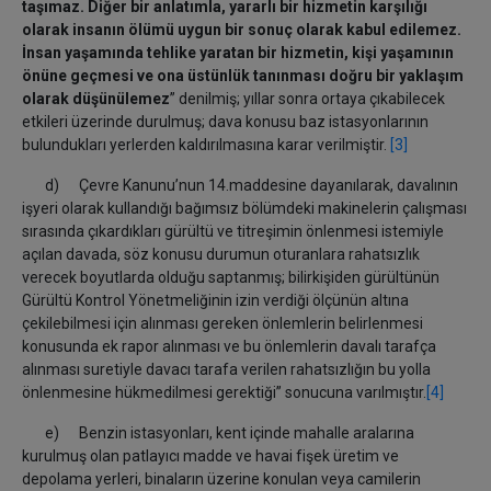
taşımaz. Diğer bir anlatımla, yararlı bir hizmetin karşılığı
olarak insanın ölümü uygun bir sonuç olarak kabul edilemez.
İnsan yaşamında tehlike yaratan bir hizmetin, kişi yaşamının
önüne geçmesi ve ona üstünlük tanınması doğru bir yaklaşım
olarak düşünülemez
” denilmiş; yıllar sonra ortaya çıkabilecek
etkileri üzerinde durulmuş; dava konusu baz istasyonlarının
bulundukları yerlerden kaldırılmasına karar verilmiştir.
[3]
d) Çevre Kanunu’nun 14.maddesine dayanılarak, davalının
işyeri olarak kullandığı bağımsız bölümdeki makinelerin çalışması
sırasında çıkardıkları gürültü ve titreşimin önlenmesi istemiyle
açılan davada, söz konusu durumun oturanlara rahatsızlık
verecek boyutlarda olduğu saptanmış; bilirkişiden gürültünün
Gürültü Kontrol Yönetmeliğinin izin verdiği ölçünün altına
çekilebilmesi için alınması gereken önlemlerin belirlenmesi
konusunda ek rapor alınması ve bu önlemlerin davalı tarafça
alınması suretiyle davacı tarafa verilen rahatsızlığın bu yolla
önlenmesine hükmedilmesi gerektiği” sonucuna varılmıştır.
[4]
e) Benzin istasyonları, kent içinde mahalle aralarına
kurulmuş olan patlayıcı madde ve havai fişek üretim ve
depolama yerleri, binaların üzerine konulan veya camilerin