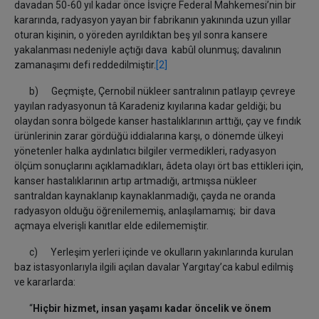
davadan 50-60 yıl kadar önce İsviçre Federal Mahkemesi’nin bir
kararında, radyasyon yayan bir fabrikanın yakınında uzun yıllar
oturan kişinin, o yöreden ayrıldıktan beş yıl sonra kansere
yakalanması nedeniyle açtığı dava kabûl olunmuş; davalının
zamanaşımı defi reddedilmiştir.
[2]
b) Geçmişte, Çernobil nükleer santralının patlayıp çevreye
yayılan radyasyonun tâ Karadeniz kıyılarına kadar geldiği; bu
olaydan sonra bölgede kanser hastalıklarının arttığı, çay ve fındık
ürünlerinin zarar gördüğü iddialarına karşı, o dönemde ülkeyi
yönetenler halka aydınlatıcı bilgiler vermedikleri, radyasyon
ölçüm sonuçlarını açıklamadıkları, âdeta olayı ört bas ettikleri için,
kanser hastalıklarının artıp artmadığı, artmışsa nükleer
santraldan kaynaklanıp kaynaklanmadığı, çayda ne oranda
radyasyon olduğu öğrenilememiş, anlaşılamamış; bir dava
açmaya elverişli kanıtlar elde edilememiştir.
c) Yerleşim yerleri içinde ve okulların yakınlarında kurulan
baz istasyonlarıyla ilgili açılan davalar Yargıtay’ca kabul edilmiş
ve kararlarda:
“
Hiçbir hizmet, insan yaşamı kadar öncelik ve önem