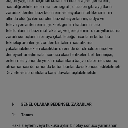
bugün yaygın bir biçimde kullanılan tıbbi araç ve gereçlerin,
hastalığı belirleme amaçlı tomografi, ultrason gibi aygıtların;
zararsız denilen bazı besinlerin ve eşyaların; tehlike sınırının
altında olduğu ileri sürülen baz istasyonlarının, radyo ve
televizyon antenlerinin, yüksek gerilim hatlarının, cep
telefonlarının, bazı mutfak araç ve gereçlerinin uzun yıllar sonra
zararlı sonuçlarının ortaya çıkabileceği, insanların bütün bu
teknoloji ürünleri yüzünden bir takım hastalıklara
yakalanabilecekleri olasılıkları üzerinde durulmalı; bilimsel ve
deneysel araştırmalar sonucu olası tehlikeleri belirlenmişse,
önlenmesi yönünde yetkili makamlara başvurulabilmeli; sonuç
alınamaması durumunda bütün bunlar dava konusu edilebilmeli;
Devlete ve sorumlulara karşı davalar açılabilmelidir.
I- GENEL OLARAK BEDENSEL ZARARLAR
1- Tanım
Haksız eylem veya hukuka aykırı bir olay sonucu yararlanan