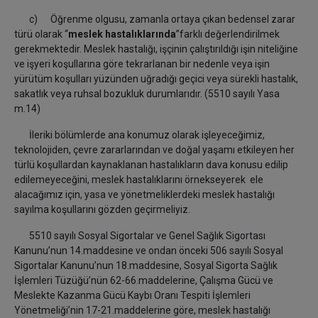
c) Öğrenme olgusu, zamanla ortaya çıkan bedensel zarar
türü olarak
“
meslek hastalıklarında
”farklı değerlendirilmek
gerekmektedir. Meslek hastalığı, işçinin çalıştırıldığı işin niteliğine
ve işyeri koşullarına göre tekrarlanan bir nedenle veya işin
yürütüm koşulları yüzünden uğradığı geçici veya sürekli hastalık,
sakatlık veya ruhsal bozukluk durumlarıdır. (5510 sayılı Yasa
m.14)
İleriki bölümlerde ana konumuz olarak işleyeceğimiz,
teknolojiden, çevre zararlarından ve doğal yaşamı etkileyen her
türlü koşullardan kaynaklanan hastalıkların dava konusu edilip
edilemeyeceğini, meslek hastalıklarını örnekseyerek ele
alacağımız için, yasa ve yönetmeliklerdeki meslek hastalığı
sayılma koşullarını gözden geçirmeliyiz.
5510 sayılı Sosyal Sigortalar ve Genel Sağlık Sigortası
Kanunu’nun 14.maddesine ve ondan önceki 506 sayılı Sosyal
Sigortalar Kanunu’nun 18.maddesine, Sosyal Sigorta Sağlık
İşlemleri Tüzüğü’nün 62-66.maddelerine, Çalışma Gücü ve
Meslekte Kazanma Gücü Kaybı Oranı Tespiti İşlemleri
Yönetmeliği’nin 17-21.maddelerine göre, meslek hastalığı