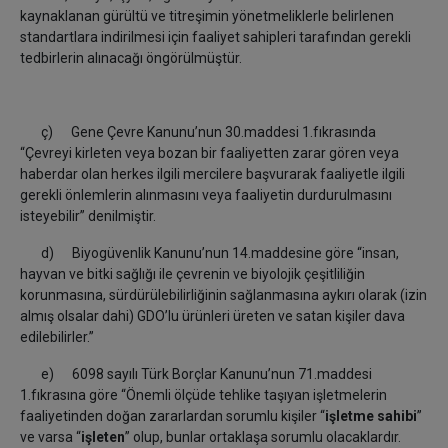
kaynaklanan gürültü ve titreşimin yönetmeliklerle belirlenen
standartlara indirilmesi için faaliyet sahipleri tarafından gerekli
tedbirlerin alınacağı öngörülmüştür.
ç) Gene Çevre Kanunu’nun 30.maddesi 1.fıkrasında
“Çevreyi kirleten veya bozan bir faaliyetten zarar gören veya
haberdar olan herkes ilgili mercilere başvurarak faaliyetle ilgili
gerekli önlemlerin alınmasını veya faaliyetin durdurulmasını
isteyebilir” denilmiştir.
d) Biyogüvenlik Kanunu’nun 14.maddesine göre “insan,
hayvan ve bitki sağlığı ile çevrenin ve biyolojik çeşitliliğin
korunmasına, sürdürülebilirliğinin sağlanmasına aykırı olarak (izin
almış olsalar dahi) GDO’lu ürünleri üreten ve satan kişiler dava
edilebilirler.”
e) 6098 sayılı Türk Borçlar Kanunu’nun 71.maddesi
1.fıkrasına göre “Önemli ölçüde tehlike taşıyan işletmelerin
faaliyetinden doğan zararlardan sorumlu kişiler “
işletme sahibi
”
ve varsa “
işleten
” olup, bunlar ortaklaşa sorumlu olacaklardır.