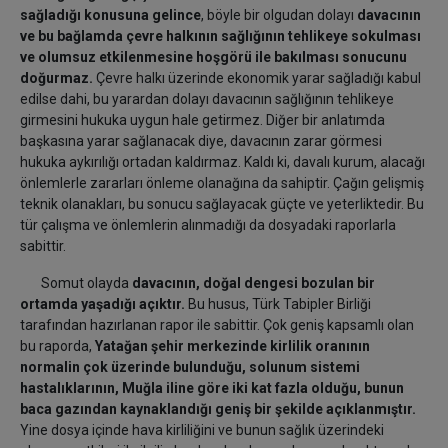
sağladığı konusuna gelince
, böyle bir olgudan dolayı
davacının
ve bu bağlamda çevre halkının sağlığının tehlikeye sokulması
ve olumsuz etkilenmesine hoşgörü ile bakılması sonucunu
doğurmaz.
Çevre halkı üzerinde ekonomik yarar sağladığı kabul
edilse dahi, bu yarardan dolayı davacının sağlığının tehlikeye
girmesini hukuka uygun hale getirmez. Diğer bir anlatımda
başkasına yarar sağlanacak diye, davacının zarar görmesi
hukuka aykırılığı ortadan kaldırmaz. Kaldı ki, davalı kurum, alacağı
önlemlerle zararları önleme olanağına da sahiptir. Çağın gelişmiş
teknik olanakları, bu sonucu sağlayacak güçte ve yeterliktedir. Bu
tür çalışma ve önlemlerin alınmadığı da dosyadaki raporlarla
sabittir.
Somut olayda
davacının, doğal dengesi bozulan bir
ortamda yaşadığı açıktır.
Bu husus, Türk Tabipler Birliği
tarafından hazırlanan rapor ile sabittir. Çok geniş kapsamlı olan
bu raporda,
Yatağan şehir merkezinde kirlilik oranının
normalin çok üzerinde bulunduğu, solunum sistemi
hastalıklarının, Muğla iline göre iki kat fazla olduğu, bunun
baca gazından kaynaklandığı geniş bir şekilde açıklanmıştır.
Yine dosya içinde hava kirliliğini ve bunun sağlık üzerindeki