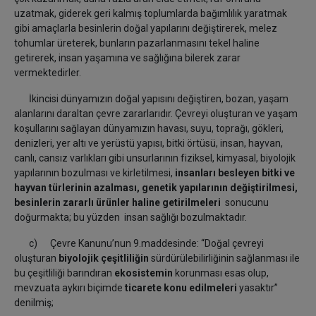
uzatmak, giderek geri kalmış toplumlarda bağımlılık yaratmak
gibi amaçlarla besinlerin doğal yapılarını değiştirerek, melez
tohumlar üreterek, bunların pazarlanmasını tekel haline
getirerek, insan yaşamına ve sağlığına bilerek zarar
vermektedirler.
İkincisi dünyamızın doğal yapısını değiştiren, bozan, yaşam
alanlarını daraltan çevre zararlarıdır. Çevreyi oluşturan ve yaşam
koşullarını sağlayan dünyamızın havası, suyu, toprağı, gökleri,
denizleri, yer altı ve yerüstü yapısı, bitki örtüsü, insan, hayvan,
canlı, cansız varlıkları gibi unsurlarının fiziksel, kimyasal, biyolojik
yapılarının bozulması ve kirletilmesi,
insanları besleyen bitki ve
hayvan türlerinin azalması, genetik yapılarının değiştirilmesi,
besinlerin zararlı ürünler haline getirilmeleri
sonucunu
doğurmakta; bu yüzden insan sağlığı bozulmaktadır.
c) Çevre Kanunu’nun 9.maddesinde: “Doğal çevreyi
oluşturan
biyolojik çeşitliliğin
sürdürülebilirliğinin sağlanması ile
bu çeşitliliği barındıran
ekosistemin
korunması esas olup,
mevzuata aykırı biçimde
ticarete konu edilmeleri
yasaktır”
denilmiş;