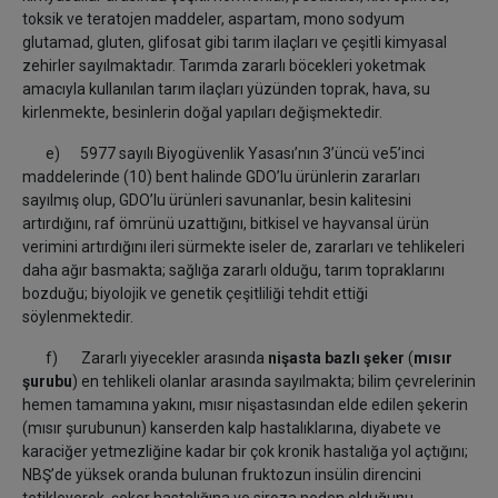
toksik ve teratojen maddeler, aspartam, mono sodyum
glutamad, gluten, glifosat gibi tarım ilaçları ve çeşitli kimyasal
zehirler sayılmaktadır. Tarımda zararlı böcekleri yoketmak
amacıyla kullanılan tarım ilaçları yüzünden toprak, hava, su
kirlenmekte, besinlerin doğal yapıları değişmektedir.
e) 5977 sayılı Biyogüvenlik Yasası’nın 3’üncü ve5’inci
maddelerinde (10) bent halinde GDO’lu ürünlerin zararları
sayılmış olup, GDO’lu ürünleri savunanlar, besin kalitesini
artırdığını, raf ömrünü uzattığını, bitkisel ve hayvansal ürün
verimini artırdığını ileri sürmekte iseler de, zararları ve tehlikeleri
daha ağır basmakta; sağlığa zararlı olduğu, tarım topraklarını
bozduğu; biyolojik ve genetik çeşitliliği tehdit ettiği
söylenmektedir.
f) Zararlı yiyecekler arasında
nişasta bazlı şeker
(
mısır
şurubu
) en tehlikeli olanlar arasında sayılmakta; bilim çevrelerinin
hemen tamamına yakını, mısır nişastasından elde edilen şekerin
(mısır şurubunun) kanserden kalp hastalıklarına, diyabete ve
karaciğer yetmezliğine kadar bir çok kronik hastalığa yol açtığını;
NBŞ’de yüksek oranda bulunan fruktozun insülin direncini