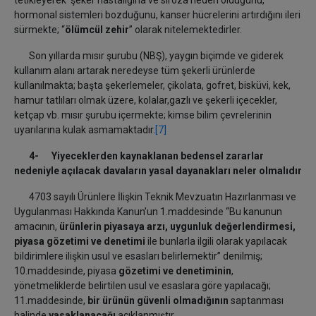
tetikleyerek şeker hastalığına ve siroza neden olduğunu,
hormonal sistemleri bozduğunu, kanser hücrelerini artırdığını ileri
sürmekte; “
ölümcül zehir
” olarak nitelemektedirler.
Son yıllarda mısır şurubu (NBŞ), yaygın biçimde ve giderek
kullanım alanı artarak neredeyse tüm şekerli ürünlerde
kullanılmakta; başta şekerlemeler, çikolata, gofret, bisküvi, kek,
hamur tatlıları olmak üzere, kolalar,gazlı ve şekerli içecekler,
ketçap vb. mısır şurubu içermekte; kimse bilim çevrelerinin
uyarılarına kulak asmamaktadır.
[7]
4- Yiyeceklerden kaynaklanan bedensel zararlar
nedeniyle açılacak davaların yasal dayanakları neler olmalıdır
4703 sayılı Ürünlere İlişkin Teknik Mevzuatın Hazırlanması ve
Uygulanması Hakkında Kanun’un 1.maddesinde “Bu kanunun
amacının,
ürünlerin piyasaya arzı, uygunluk değerlendirmesi,
piyasa gözetimi ve denetimi
ile bunlarla ilgili olarak yapılacak
bildirimlere ilişkin usul ve esasları belirlemektir” denilmiş;
10.maddesinde, piyasa
gözetimi ve denetiminin
,
yönetmeliklerde belirtilen usul ve esaslara göre yapılacağı;
11.maddesinde,
bir ürünün güvenli olmadığının
saptanması
halinde
yasaklanacağı
açıklanmıştır.