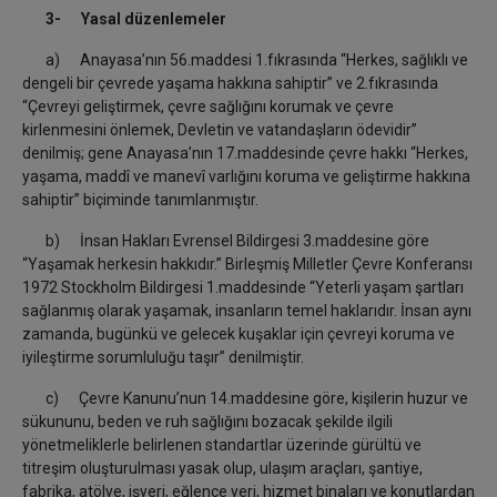
3- Yasal düzenlemeler
a) Anayasa’nın 56.maddesi 1.fıkrasında “Herkes, sağlıklı ve
dengeli bir çevrede yaşama hakkına sahiptir” ve 2.fıkrasında
“Çevreyi geliştirmek, çevre sağlığını korumak ve çevre
kirlenmesini önlemek, Devletin ve vatandaşların ödevidir”
denilmiş; gene Anayasa’nın 17.maddesinde çevre hakkı “Herkes,
yaşama, maddî ve manevî varlığını koruma ve geliştirme hakkına
sahiptir” biçiminde tanımlanmıştır.
b) İnsan Hakları Evrensel Bildirgesi 3.maddesine göre
“Yaşamak herkesin hakkıdır.” Birleşmiş Milletler Çevre Konferansı
1972 Stockholm Bildirgesi 1.maddesinde “Yeterli yaşam şartları
sağlanmış olarak yaşamak, insanların temel haklarıdır. İnsan aynı
zamanda, bugünkü ve gelecek kuşaklar için çevreyi koruma ve
iyileştirme sorumluluğu taşır” denilmiştir.
c) Çevre Kanunu’nun 14.maddesine göre, kişilerin huzur ve
sükununu, beden ve ruh sağlığını bozacak şekilde ilgili
yönetmeliklerle belirlenen standartlar üzerinde gürültü ve
titreşim oluşturulması yasak olup, ulaşım araçları, şantiye,
fabrika, atölye, işyeri, eğlence yeri, hizmet binaları ve konutlardan