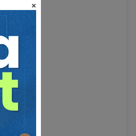
×
veya
rdır:
n
in dışında
na ermeden
artık