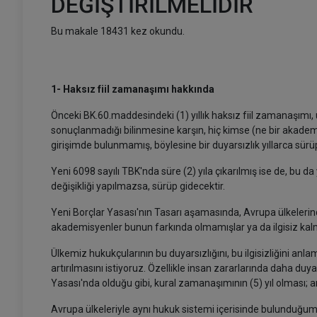
DEĞİŞTİRİLMELİDİR
Bu makale 18431 kez okundu.
1- Haksız fiil zamanaşımı hakkında
Önceki BK.60.maddesindeki (1) yıllık haksız fiil zamanaşımı,
sonuçlanmadığı bilinmesine karşın, hiç kimse (ne bir akademis
girişimde bulunmamış, böylesine bir duyarsızlık yıllarca sürüp
Yeni 6098 sayılı TBK'nda süre (2) yıla çıkarılmış ise de, bu da
değişikliği yapılmazsa, sürüp gidecektir.
Yeni Borçlar Yasası'nın Tasarı aşamasında, Avrupa ülkeleri
akademisyenler bunun farkında olmamışlar ya da ilgisiz kalm
Ülkemiz hukukçularının bu duyarsızlığını, bu ilgisizliğini anl
artırılmasını istiyoruz. Özellikle insan zararlarında daha duya
Yasası'nda olduğu gibi, kural zamanaşımının (5) yıl olması; an
Avrupa ülkeleriyle aynı hukuk sistemi içerisinde bulunduğumu