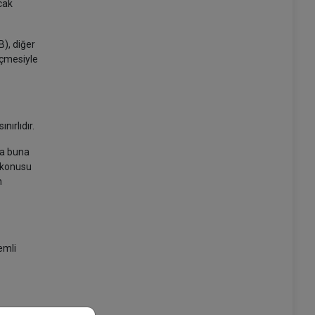
acak
B), diğer
eçmesiyle
sınırlıdır.
da buna
z konusu
n
emli