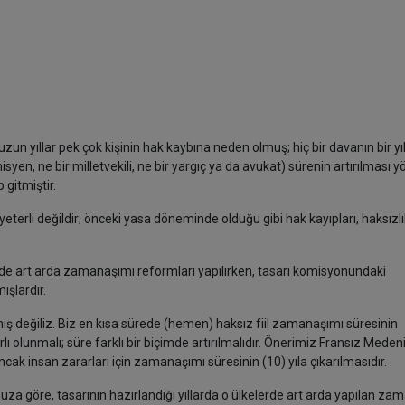
 uzun
yıllar pek çok kişinin hak kaybına neden olmuş; hiç bir davanın bir yı
yen, ne bir milletvekili, ne bir yargıç ya da avukat) sürenin artırılması 
 gitmiştir.
 yeterli değildir; önceki yasa döneminde olduğu gibi hak kayıpları, haksızlı
nde art arda zamanaşımı reformları yapılırken, tasarı komisyonundaki
ışlardır.
amış değiliz. Biz en kısa sürede (hemen) haksız fiil zamanaşımı süresinin
rlı olunmalı; süre farklı bir biçimde artırılmalıdır. Önerimiz Fransız Meden
cak insan zararları için zamanaşımı süresinin (10) yıla çıkarılmasıdır.
za göre, tasarının hazırlandığı yıllarda o ülkelerde art arda yapılan za