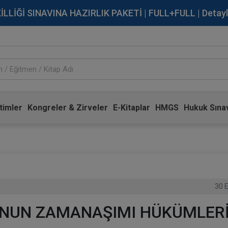
İĞİ SINAVINA HAZIRLIK PAKETİ | FULL+FULL | Detaylı Bi
timler
Kongreler & Zirveler
E-Kitaplar
HMGS
Hukuk Sınav
30 
NUN ZAMANAŞIMI HÜKÜMLER