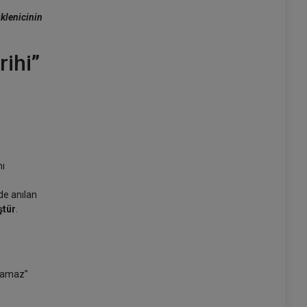
klenicinin
rihi”
mı
de anılan
ştür
.
anamaz”