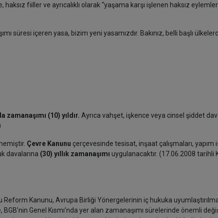
haksız fiiller ve ayrıcalıklı olarak “yaşama karşı işlenen haksız eylemler
mı süresi içeren yasa, bizim yeni yasamızdır. Bakınız, belli başlı ülkeler
a zamanaşımı (10) yıldır.
Ayrıca vahşet, işkence veya cinsel şiddet da
)
memiştir.
Çevre Kanunu
çerçevesinde tesisat, inşaat çalışmaları, yapım iş
luk davalarına
(30) yıllık zamanaşımı
uygulanacaktır.
(17.06.2008 tarihli
 Reform Kanunu, Avrupa Birliği Yönergelerinin iç hukuka uyumlaştırılma
kle, BGB’nin Genel Kısmı’nda yer alan zamanaşımı sürelerinde önemli değiş