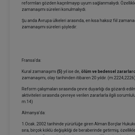
reformları gözden kaçırılmayıp uyum sağlanmalıydı. Özellikle, 
zamanaşımı süreleri konulmalıydı.
Şu anda Avrupa ülkeleri arasında, en kısa haksız fiil zamanaşı
zamanaşımı süreleri şöyledir:
Fransa’da:
Kural zamanaşımı
(5)
yıl ise de,
ölüm ve bedensel zararlard
zamanaşımı, olay tarihinden itibaren 20 yıldır. (m.2224,2226
Reform çalışmaları sırasında çevre duyarlığı da gözardı edil
aktiviteleri sırasında çevreye verilen zararlarla ilgili sorumlu
m.14)
Almanya’da:
1.Ocak..2002 tarihinde yürürlüğe giren Alman Borçlar Hukuku
sıra, birçok köklü değişikliği de beraberinde getirmiş; özelli