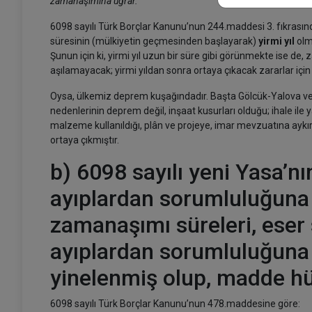
zamanaşımına uğrar.”
6098 sayılı Türk Borçlar Kanunu’nun 244.maddesi 3. fıkrasında
süresinin (mülkiyetin geçmesinden başlayarak)
yirmi yıl
olm
Şunun için ki, yirmi yıl uzun bir süre gibi görünmekte ise de,
aşılamayacak; yirmi yıldan sonra ortaya çıkacak zararlar için
Oysa, ülkemiz deprem kuşağındadır. Başta Gölcük-Yalova ve 
nedenlerinin deprem değil, inşaat kusurları olduğu; ihale ile
malzeme kullanıldığı, plân ve projeye, imar mevzuatına aykırı i
ortaya çıkmıştır.
b) 6098 sayılı yeni Yasa’n
ayıplardan sorumluluğuna 
zamanaşımı süreleri, eser
ayıplardan sorumluluğuna 
yinelenmiş olup, madde h
6098 sayılı Türk Borçlar Kanunu’nun 478.maddesine göre: