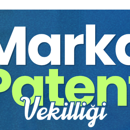
ürelerinin işlemeye başlaması, kişinin hakkının ihlal edildiğini anladığı 
 ve diğer yasalarla belirlenir.
 görmektedir. Bugün tazminat istemlerinde iki tür zamanaşımı süresi va
 tazminat istemleri haksız eylemin zarar gören taraf tarafından fark
n zararlarda her durumda uygulanan zamanaşımı süresi (30) yıldır (Uzu
i zararın ve sorumlunun farkına vardığı günden itibaren başlar. Bu bilgin
oluşturan fiillerden doğan tazminat talepleri, devletin adli takibatı so
meyecek durumda hüküm giydiyse tazminat talebi en erken hükümlülük 