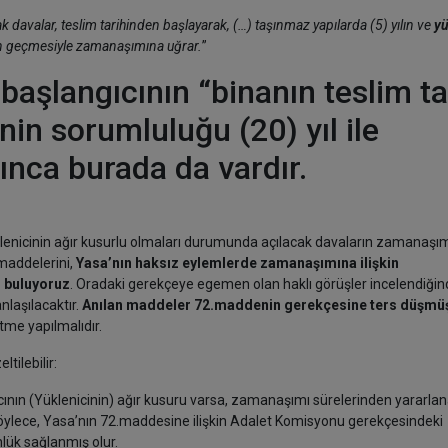
k davalar, teslim tarihinden başlayarak, (…) taşınmaz yapılarda (5) yılın ve
yü
yılın geçmesiyle zamanaşımına uğrar.
”
şlangıcının “binanın teslim ta
nin sorumluluğu (20) yıl ile
kınca burada da vardır.
üklenicinin ağır kusurlu olmaları durumunda açılacak davaların zamanaşı
8.maddelerini,
Yasa’nın haksız eylemlerde zamanaşımına ilişkin
 buluyoruz
. Oradaki gerekçeye egemen olan haklı görüşler incelendiğin
nlaşılacaktır.
Anılan maddeler 72.maddenin gerekçesine ters düşmü
tme yapılmalıdır.
tilebilir:
ıcının (Yüklenicinin) ağır kusuru varsa, zamanaşımı sürelerinden yararl
 böylece, Yasa’nın 72.maddesine ilişkin Adalet Komisyonu gerekçesindeki
lük sağlanmış olur.