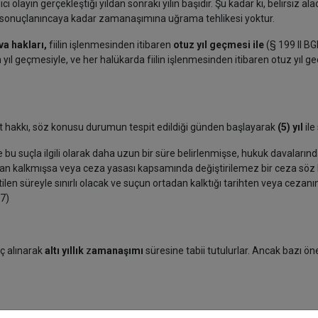
ı olayın gerçekleştiği yıldan sonraki yılın başıdır. Şu kadar ki, belirsiz al
a sonuçlanıncaya kadar zamanaşımına uğrama tehlikesi yoktur.
a hakları,
fiilin işlenmesinden itibaren
otuz yıl geçmesi ile
(§ 199 II BG
 yıl geçmesiyle, ve her halükarda fiilin işlenmesinden itibaren otuz yıl g
t hakkı, söz konusu durumun tespit edildiği günden başlayarak
(5) yıl
ile 
 bu suçla ilgili olarak daha uzun bir süre belirlenmişse, hukuk davaların
tadan kalkmışsa veya ceza yasası kapsamında değiştirilemez bir ceza sö
tilen süreyle sınırlı olacak ve suçun ortadan kalktığı tarihten veya cezanı
47)
ç alınarak
altı yıllık
z
amanaşımı
süresine tabii tutulurlar. Ancak bazı ön