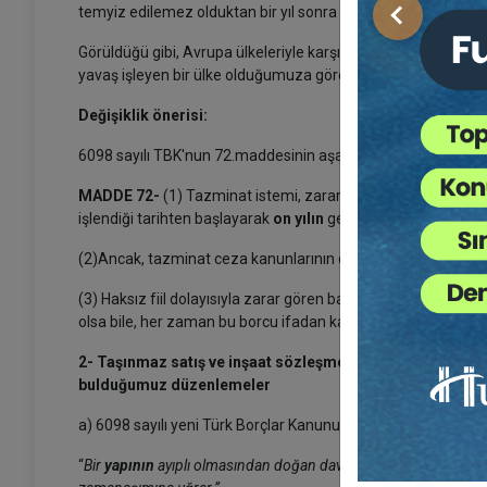
temyiz edilemez olduktan bir yıl sonra zamanaşımına uğrar.
Önceki
Görüldüğü gibi, Avrupa ülkeleriyle karşılaştırıldığında, en k
yavaş işleyen bir ülke olduğumuza göre, yeni Yasa’nın 72. mad
Değişiklik önerisi:
6098 sayılı TBK'nun 72.maddesinin aşağıdaki gibi değiştirilm
MADDE 72-
(1) Tazminat istemi, zarar görenin zararı ve t
işlendiği tarihten başlayarak
on yılın
geçmesiyle zamanaşım
(2)Ancak, tazminat ceza kanunlarının daha uzun bir zamana
(3) Haksız fiil dolayısıyla zarar gören bakımından bir bor
olsa bile, her zaman bu borcu ifadan kaçınabilir.
2- Taşınmaz satış ve inşaat sözleşmelerinde, binaların a
bulduğumuz düzenlemeler
a) 6098 sayılı yeni Türk Borçlar Kanunu’nun “sorumluluk” başl
“
Bir
yapının
ayıplı olmasından doğan davalar,
mülkiyetin geçm