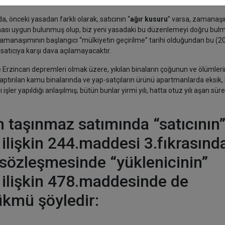
, önceki yasadan farklı olarak, satıcının “
ağır kusuru
” varsa, zamanaş
ası uygun bulunmuş olup, biz yeni yasadaki bu düzenlemeyi doğru bul
 zamanaşımının başlangıcı “mülkiyetin geçirilme” tarihi olduğundan bu (20)
 satıcıya karşı dava açılamayacaktır.
Erzincan depremleri olmak üzere, yıkılan binaların çoğunun ve ölümleri
 yaptırılan kamu binalarında ve yap-satçıların ürünü apartmanlarda eksik
şler yapıldığı anlaşılmış; bütün bunlar yirmi yılı, hatta otuz yılı aşan sür
ın taşınmaz satımında “satıcının
ilişkin 244.maddesi 3.fıkrasınd
 sözleşmesinde “yüklenicinin”
ilişkin 478.maddesinde de
ükmü şöyledir: