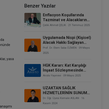
Benzer Yazılar
Enflasyon Koşullarında
Tazminat ve Alacakların
Değerlendirilmesi
Çelik Ahmet ÇELIK
· 21 Temmuz 2025
Uygulamada Nispi (Kişisel)
lda
Alacak Hakkı Sağlayan
yönünde
Sistemler: Devre Tatil
Prof. Dr. Etem Saba ÖZMEN
· 09 Mayıs
Hakkı
2025
klar, yasa
HGK Kararı: Kat Karşılığı
İnşaat Sözleşmesinde
Belirtilenden Başka Bir
Aristo Yayınevi
· 09 Mayıs 2025
Bağımsız Bölümün Tescil
Edilmesi, Hile İddiasının
UZAKTAN SAĞLIK
Araştırılmasının Gerekip
i
HİZMETLERİNİN SUNUMU
Gerekmediği
HAKKINDA YÖNETMELİĞE
Dr. Öğr. Üyesi Kemale ASLAN
· 16
DAİR HUKUKİ
Kasım 2024
manaşımı
DEĞERLENDİRMELER