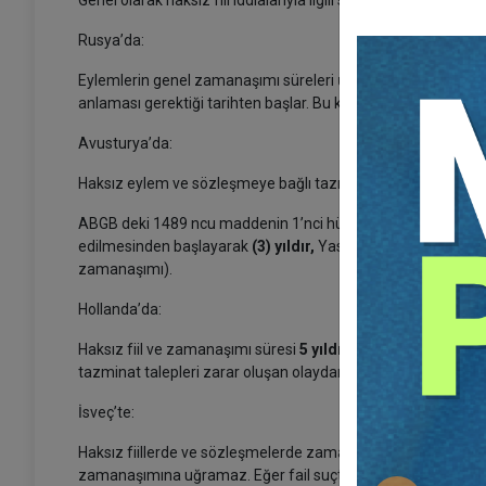
Genel olarak haksız fiil iddialarıyla ilgili süre
6 yıldır.
Rusya’da:
Eylemlerin genel zamanaşımı süreleri
üç yıl
dır. Zamanaşımı s
anlaması gerektiği tarihten başlar. Bu kuralın istisnaları kanun
Avusturya’da:
Haksız eylem ve sözleşmeye bağlı tazminat eşit olarak işlem
ABGB deki 1489 ncu maddenin 1’nci hükmünü izleyerek bütün
edilmesinden başlayarak
(3) yıldır,
Yasa dışı eylemden gele
zamanaşımı).
Hollanda’da:
Haksız fiil ve zamanaşımı süresi
5 yıldır.
Süre zarar gören kiş
tazminat talepleri zarar oluşan olaydan sonra 20 yıldır.
İsveç’te:
Haksız fiillerde ve sözleşmelerde zamanaşımı
10 yıldır.
Suç 
zamanaşımına uğramaz. Eğer fail suçtan dolayı dava edile