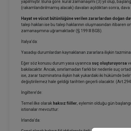
yapılmıştır. Buna göre. kural zamanaşımı (3) yıl olup, başlangıc
(rakamlandırılmamış alacak) davaları açıldıktan sonra, dav
Hayat ve vücut bütünlüğüne verilen zararlardan doğan dav
talep hakları ise bu talep haklarının oluşmasından itibaren on
zamanaşımına uğramaktadır (§ 199 III BGB).
İtalya’da:
Yasadışı durumlardan kaynaklanan zararlara ilişkin tazmina
Eğer söz konusu durum yasa uyarınca
suç oluşturuyorsa
ve
bakılacaktır. Ancak, sınırlamadan farklı bir nedenle suç or
ise, zarar tazminatına ilişkin hak yukardaki iki hükümde belir
değiştirilemez hale geldiği tarihten geçerli olacaktır. (Art.29
İngiltere’de:
Temel ilke olarak
haksız fiiller
, eylemin olduğu gün başlangı
istisnalar mevcuttur:
İrlanda’da: