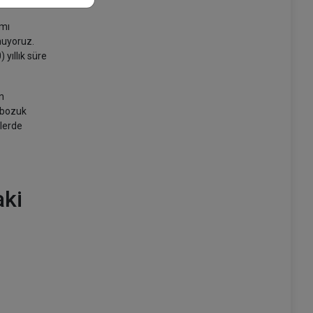
ımı
muyoruz.
 yıllık süre
n
, bozuk
elerde
”
aki