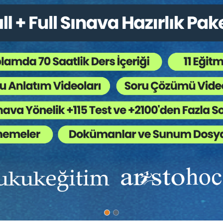
ısa haksız eylem zamanaşımı süresi, bizim yeni yasamızdaki süredir. Yarg
desindeki (2) yıllık sürenin bizce (10) yıla çıkarılması düşünülmelidir.
esini öneriyoruz:
azminat yükümlüsünü öğrendiği tarihten başlayarak
beş yılın
ve her hâlde f
ına uğrar.
İnsan zararlarında bu süreler (10) ve (30) yıldır.
şımı öngördüğü cezayı gerektiren bir fiilden doğmuşsa, bu zamanaşımı 
ç doğmuşsa zarar gören, haksız fiilden doğan tazminat istemi zamanaşım
yıplı olmasından doğan davalarda zamanaşımı sürelerine ilişkin sakı
ıklı 244.maddesi 3.fıkrasına göre:
esinden
başlayarak (5) yılın ve satıcının
ağır kusuru
varsa (20) yılın geçmesi