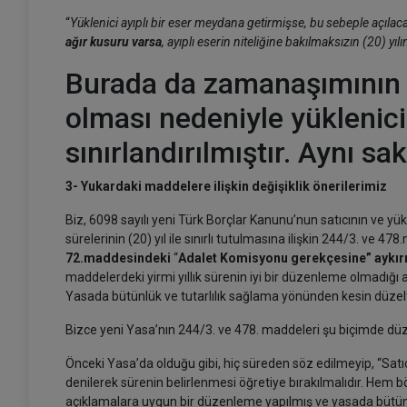
“
Yüklenici ayıplı bir eser meydana getirmişse, bu sebeple açılaca
ağır kusuru varsa
, ayıplı eserin niteliğine bakılmaksızın (20) 
Burada da zamanaşımının ba
olması nedeniyle yüklenici
sınırlandırılmıştır. Aynı sa
3- Yukardaki maddelere ilişkin değişiklik önerilerimiz
Biz, 6098 sayılı yeni Türk Borçlar Kanunu’nun satıcının ve y
sürelerinin (20) yıl ile sınırlı tutulmasına ilişkin 244/3. ve 47
72.maddesindeki
“
Adalet Komisyonu gerekçesine” aykırı
maddelerdeki yirmi yıllık sürenin iyi bir düzenleme olmadığı a
Yasada bütünlük ve tutarlılık sağlama yönünden kesin düzel
Bizce yeni Yasa’nın 244/3. ve 478. maddeleri şu biçimde düzel
Önceki Yasa’da olduğu gibi, hiç süreden söz edilmeyip, “Sat
denilerek sürenin belirlenmesi öğretiye bırakılmalıdır. Hem
açıklamalara uygun bir düzenleme yapılmış ve yasada bütün