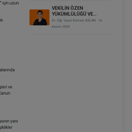
” için uzun
VEKİLİN ÖZEN
YÜKÜMLÜLÜĞÜ VE
BASİRETLİ VEKİL
de
Dr. Öğr. Üyesi Kemale ASLAN
· 16
KAVRAMI
Kasım 2024
valarında
leri ve
 Kanun
sının yanı
iklikler