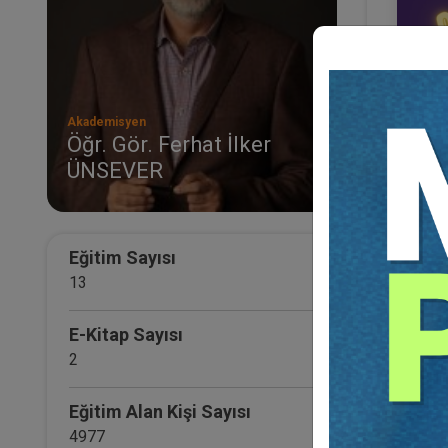
Akademisyen
Öğr. Gör. Ferhat İlker
ÜNSEVER
9. T
Vide
21
TL
Eğitim Sayısı
13
E-Kitap Sayısı
2
Eğitim Alan Kişi Sayısı
4977