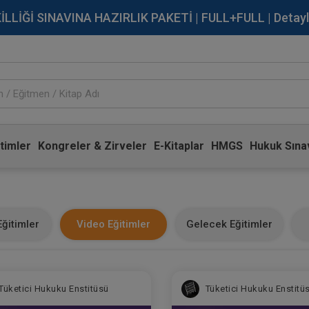
İĞİ SINAVINA HAZIRLIK PAKETİ | FULL+FULL | Detaylı Bi
timler
Kongreler & Zirveler
E-Kitaplar
HMGS
Hukuk Sınav
ğitimler
Video Eğitimler
Gelecek Eğitimler
Tüketici Hukuku Enstitüsü
Tüketici Hukuku Enstitü