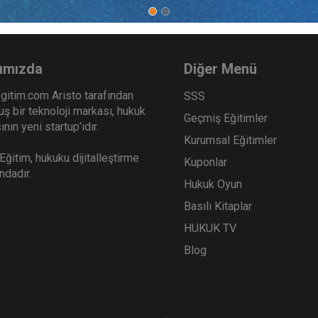
ketici Hukuku Kongresi - VI.
9. Tüketici Hukuku Kongres
um: BİLİŞİM SEKTÖRÜNDE
Oturum: GIDA SEKTÖRÜ
TİCİ HUKUKU VE
TÜKETİCİ HUKUKU VE
Sepete Ekle
Sep
0
360
LAMALARI Video Kaydı
UYGULAMALARI Video Ka
ımızda
Diğer Menü
TL
gitim.com Aristo tarafından
SSS
ş bir teknoloji markası, hukuk
Geçmiş Eğitimler
nın yeni startup’ıdır.
Kurumsal Eğitimler
Tüketici Hukuku Enstitüsü
Tüketici Hukuku Enstitü
ğitim, hukuku dijitalleştirme
Kuponlar
ındadır.
Hukuk Oyun
Basılı Kitaplar
HUKUK TV
Blog
ketici Hukuku Kongresi - III.
9. Tüketici Hukuku Kongres
um: FUTURİSTLER Video
Oturum: FİNANS SEKTÖ
ı
TÜKETİCİ HUKUKU VE