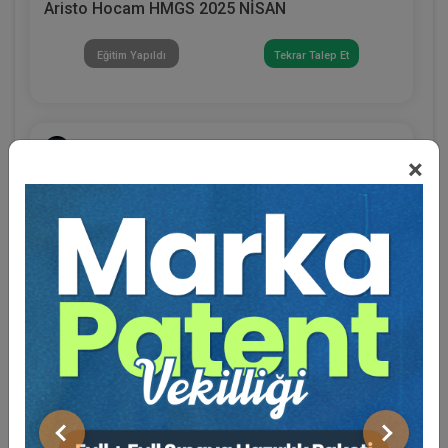
Aristo Hocam HMGS 2025 NİSAN
Eğitim Yapıldı
Tekrar Talep Et
Kamu İhale Hukuku Enstitüsü
×
Eğitmen Hakkında
Sosyal Medya
III. KAMU İHALE HUKUKU KONGRESİ
Önceki
Sonraki