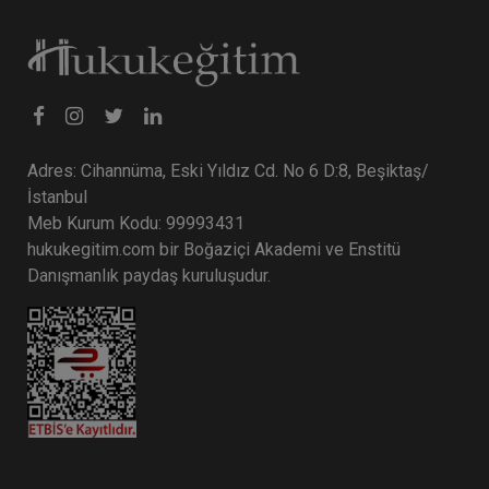
Tüketici Hukuku Enstitüsü
Adres: Cihannüma, Eski Yıldız Cd. No 6 D:8, Beşiktaş/
İstanbul
Meb Kurum Kodu: 99993431
hukukegitim.com bir Boğaziçi Akademi ve Enstitü
Danışmanlık paydaş kuruluşudur.
İş Sağlığı ve Güvenliği - II. İş Hukuku Kongresi -
V. Oturum
360 TL
Sepete Ekle
Tüketici Hukuku Enstitüsü