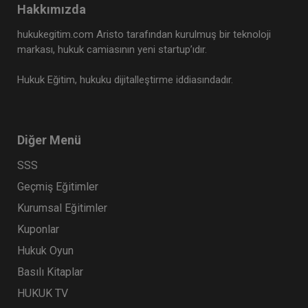
Hakkımızda
hukukegitim.com Aristo tarafından kurulmuş bir teknoloji
markası, hukuk camiasının yeni startup’ıdır.
Hukuk Eğitim, hukuku dijitalleştirme iddiasındadır.
Diğer Menü
SSS
Sosyal Güvenlik Hukuku - II. İş Hukuku Kongresi
- VI. Oturum
Geçmiş Eğitimler
360 TL
Sepete Ekle
Kurumsal Eğitimler
Kuponlar
Hukuk Oyun
Tüketici Hukuku Enstitüsü
Basılı Kitaplar
HUKUK TV