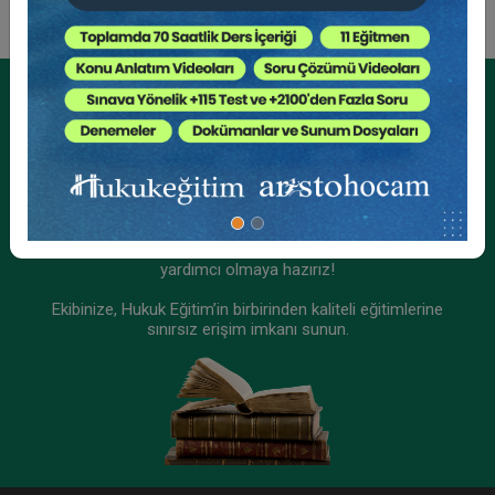
Tüketici Hukuku Enstitüsü
Kurumsal Üyelikler İçin
Kurumsal Teklif Alın
Ekibinizin hukuk bilgisini yükseltin, kaliteli içeriklerle size
yardımcı olmaya hazırız!
Ekibinize, Hukuk Eğitim’in birbirinden kaliteli eğitimlerine
sınırsız erişim imkanı sunun.
İş Kazaları ve Meslek Hastalıkları - II. İş Hukuku
Kongresi - IX. Oturum
360 TL
Sepete Ekle