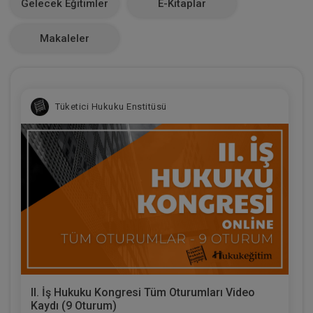
Gelecek Eğitimler
E-Kitaplar
0
Makaleler
Tüketici Hukuku Enstitüsü
II. İş Hukuku Kongresi Tüm Oturumları Video
Kaydı (9 Oturum)