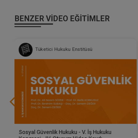
BENZER VIDEO EĞITIMLER
Tüketici Hukuku Enstitüsü
Sosyal Güvenlik Hukuku - V. İş Hukuku