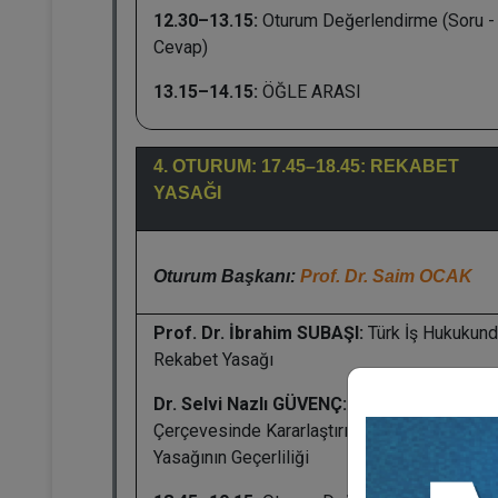
12.30–13.15:
Oturum Değerlendirme (Soru -
Cevap)
13.15–14.15:
ÖĞLE ARASI
4. OTURUM: 17.45–18.45: REKABET
YASAĞI
Oturum Başkanı:
Prof. Dr. Saim OCAK
Prof. Dr. İbrahim SUBAŞI:
Türk İş Hukukun
Rekabet Yasağı
Dr. Selvi Nazlı GÜVENÇ:
Hizmet Akdi
Çerçevesinde Kararlaştırılan Akdi Rekabet
Yasağının Geçerliliği