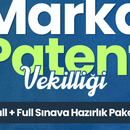
6. OTURUM: 13.30–15.00: SOSYAL
GÜVENLİK HUKUKU
Oturum Başkanı:
Prof. Dr. Ali Nazım
SÖZER
Prof. Dr. Refik KORKUSUZ:
EYT Neyi
Getirecek?
Doç. Dr. Arzu Arslan ERTÜRK:
Sosyal
si
Güvenlik Kurumunun Üçüncü Kişilere Rücuu