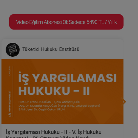
Video Eğitim Abonesi Ol: Sadece 5490 TL / Yıllık
Tüketici Hukuku Enstitüsü
İş Yargılaması Hukuku - II - V. İş Hukuku