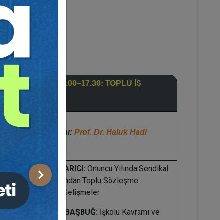
7. OTURUM: 16.00–17.30: TOPLU İŞ
HUKUKU
Oturum Başkanı:
Prof. Dr. Haluk Hadi
SÜMER
Prof. Dr. Kadir ARICI:
Onuncu Yılında Sendikal
Sonraki
Hürriyetler Açısından Toplu Sözleşme
Düzenimizdeki Gelişmeler
Prof. Dr. Aydın BAŞBUĞ:
İşkolu Kavramı ve