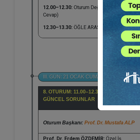
12.00–12.30:
Oturum Değerlendirme (Soru -
Cevap)
12.30–13.30:
ÖĞLE ARASI
III. GÜN: 21 OCAK CUMARTESİ
8. OTURUM: 11.00–12.30: İŞ HUKUKUN
GÜNCEL SORUNLAR
Oturum Başkanı:
Prof. Dr. Mustafa ALP
Prof. Dr. Erdem ÖZDEMİR:
Özel İş