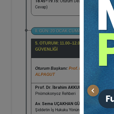
18.45–19.15:
Oturum Değerlendirme (Soru -
Cevap)
II. GÜN: 20 OCAK CUMA
5. OTURUM: 11.00–12.00: İŞ SAĞLIĞI VE
GÜVENLİĞİ
Oturum Başkanı:
Prof. Dr. Gülsevil
ALPAGUT
Prof. Dr. İbrahim AKKURT:
Hukukçular İçin
Önceki
Pnömokonyoz Rehberi
Av. Sema UÇAKHAN GÜLEÇ:
Sağlıkta
Şiddetin İş Hukuku Yönünden Değerlendirme