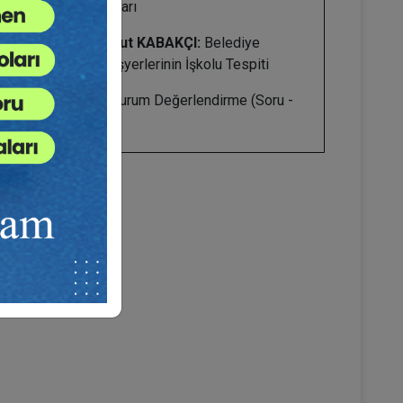
Uygulama Sorunları
Prof. Dr. Mahmut KABAKÇI:
Belediye
Şirketlerine Ait İşyerlerinin İşkolu Tespiti
17.30–18.15:
Oturum Değerlendirme (Soru -
Cevap)