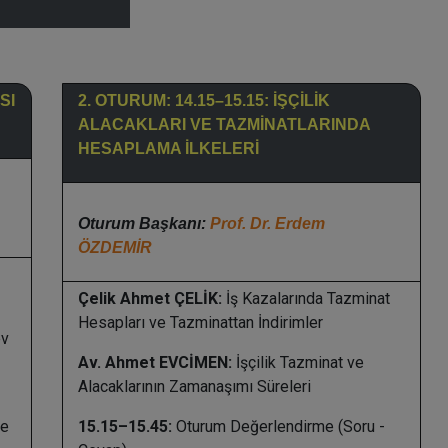
SI
2. OTURUM: 14.15–15.15: İŞÇİLİK
ALACAKLARI VE TAZMİNATLARINDA
HESAPLAMA İLKELERİ
Oturum Başkanı:
Prof. Dr. Erdem
ÖZDEMİR
Çelik Ahmet ÇELİK:
İş Kazalarında Tazminat
Hesapları ve Tazminattan İndirimler
ev
Av. Ahmet EVCİMEN:
İşçilik Tazminat ve
Alacaklarının Zamanaşımı Süreleri
me
15.15–15.45:
Oturum Değerlendirme (Soru -