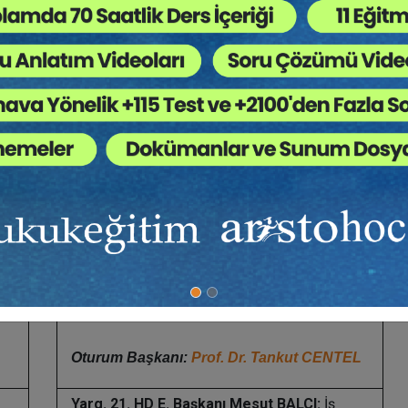
Doç. Dr. Orhan Ersun CİVAN:
Hizmet Tespiti
Davasına İlişkin Güncel Kararlar
15.00–15.45:
Oturum Değerlendirme (Soru -
Cevap)
15.45–16.00:
Mola
DA
9. OTURUM: 14.00–15.00: İŞ KAZALARI ve
MESLEK HASTALIKLARI
Oturum Başkanı:
Prof. Dr. Tankut CENTEL
Yarg. 21. HD E. Başkanı Mesut BALCI:
İş