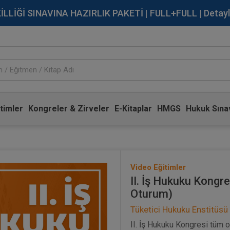
İĞİ SINAVINA HAZIRLIK PAKETİ | FULL+FULL | Detaylı Bi
timler
Kongreler & Zirveler
E-Kitaplar
HMGS
Hukuk Sınav
Video Eğitimler
II. İş Hukuku Kongr
Oturum)
Tüketici Hukuku Enstitüsü
II. İş Hukuku Kongresi tüm o