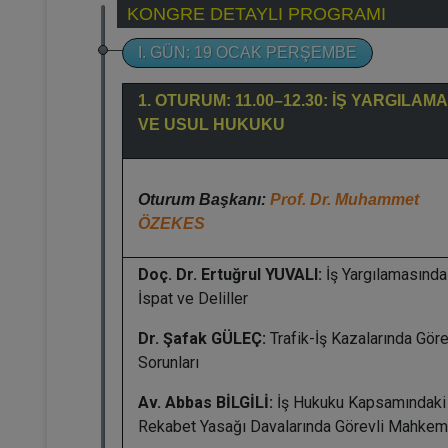
KONGRE DETAYLI PROGRAMI
I. GÜN: 19 OCAK PERŞEMBE
1. OTURUM: 11.00–12.30: İŞ YARGILAMA
VE USUL HUKUKU
Oturum Başkanı:
Prof. Dr. Muhammet
ÖZEKES
Doç. Dr. Ertuğrul YUVALI:
İş Yargılamasında
İspat ve Deliller
Dr. Şafak GÜLEÇ:
Trafik-İş Kazalarında Gör
Sorunları
Av. Abbas BİLGİLİ:
İş Hukuku Kapsamındaki
Rekabet Yasağı Davalarında Görevli Mahke