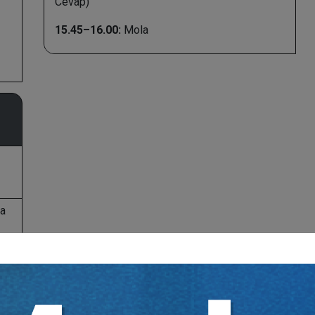
Cevap)
15.45–16.00:
Mola
da