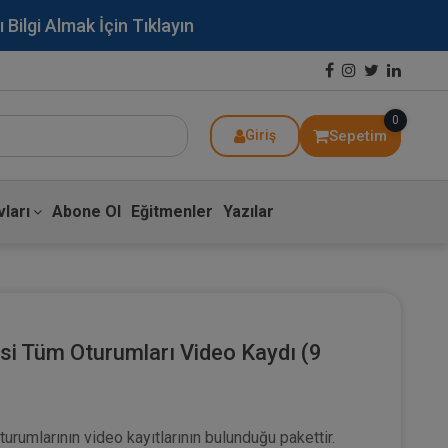
lgi Almak İçin Tıklayın
0
Sepetim
Giriş
ları
Abone Ol
Eğitmenler
Yazılar
esi Tüm Oturumları Video Kaydı (9
turumlarının video kayıtlarının bulunduğu pakettir.