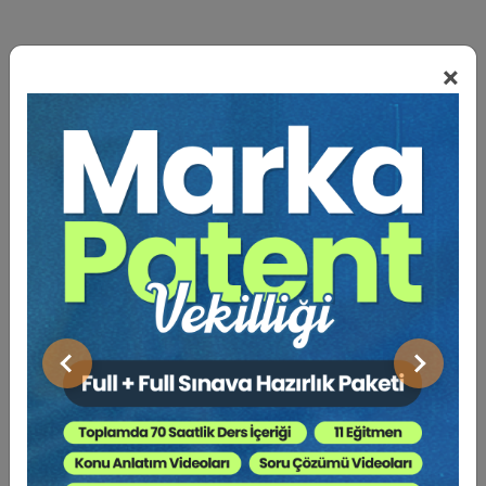
×
BENZER VIDEO EĞITIMLER
Video Eğitim Abonesi Ol: Sadece 5490 TL / Yıllık
Nuran CANPOLAT (Yarg. Onur. Üy.)
Önceki
Sonraki