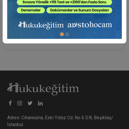
A'dan Z'ye Trafik Kazalarından Kaynaklanan
Tazminat Davaları (2 Video)
1500 TL
Sepete Ekle
Adres: Cihannüma, Eski Yıldız Cd. No 6 D:8, Beşiktaş/
İstanbul