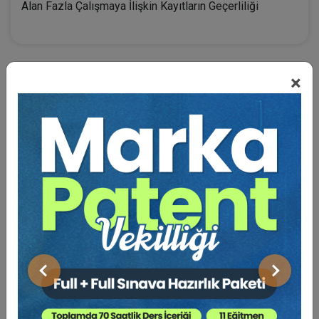
Alan Fazla Çalışmaya İlişkin Kayıtların Geçerliliği
×
BENZER VIDEO EĞITIMLER
Video Eğitim Abonesi Ol: Sadece 5490 TL / Yıllık
Tüketici Hukuku Enstitüsü
Önceki
Sonraki