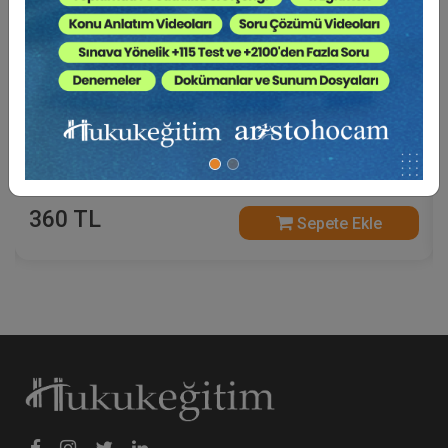
Sosyal Güvenlik Hukuku - V. İş Hukuku Kongresi -
IV. Oturum Video Kaydı
360 TL
Sepete Ekle