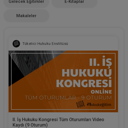
Gelecek Eğitimler
E-Kitaplar
0
Makaleler
Tüketici Hukuku Enstitüsü
II. İş Hukuku Kongresi Tüm Oturumları Video
Kaydı (9 Oturum)