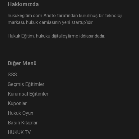
Hakkımızda
hukukegitim.com Aristo tarafından kurulmuş bir teknoloji
markası, hukuk camiasının yeni startup’ıdır.
Hukuk Eğitim, hukuku dijitalleştirme iddiasındadır.
Diğer Menü
SSS
Sosyal Güvenlik Hukuku - II. İş Hukuku Kongresi
- VI. Oturum
Geçmiş Eğitimler
360 TL
Sepete Ekle
Kurumsal Eğitimler
Kuponlar
Hukuk Oyun
Tüketici Hukuku Enstitüsü
Basılı Kitaplar
HUKUK TV