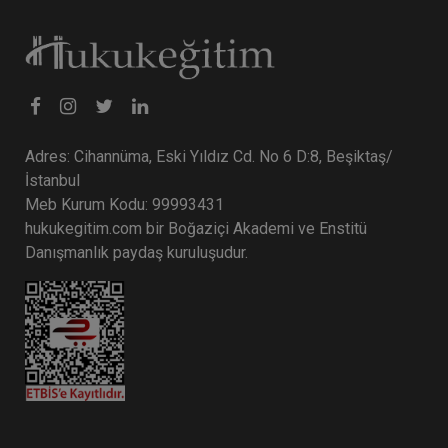
Tüketici Hukuku Enstitüsü
Adres: Cihannüma, Eski Yıldız Cd. No 6 D:8, Beşiktaş/
İstanbul
Meb Kurum Kodu: 99993431
hukukegitim.com bir Boğaziçi Akademi ve Enstitü
Danışmanlık paydaş kuruluşudur.
İş Sağlığı ve Güvenliği - II. İş Hukuku Kongresi -
V. Oturum
360 TL
Sepete Ekle
Tüketici Hukuku Enstitüsü