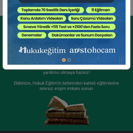
Tüketici Hukuku Enstitüsü
Kurumsal Üyelikler İçin
Kurumsal Teklif Alın
Ekibinizin hukuk bilgisini yükseltin, kaliteli içeriklerle size
yardımcı olmaya hazırız!
Ekibinize, Hukuk Eğitim’in birbirinden kaliteli eğitimlerine
sınırsız erişim imkanı sunun.
İş Kazaları ve Meslek Hastalıkları - II. İş Hukuku
Kongresi - IX. Oturum
360 TL
Sepete Ekle