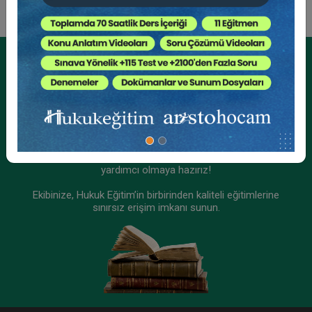
Tüketici Hukuku Enstitüsü
Kurumsal Üyelikler İçin
Kurumsal Teklif Alın
Ekibinizin hukuk bilgisini yükseltin, kaliteli içeriklerle size
yardımcı olmaya hazırız!
Ekibinize, Hukuk Eğitim’in birbirinden kaliteli eğitimlerine
sınırsız erişim imkanı sunun.
Fütürist Hukuk - IV. Medeni Hukuk Kongresi - XI.
Oturum
360 TL
Sepete Ekle