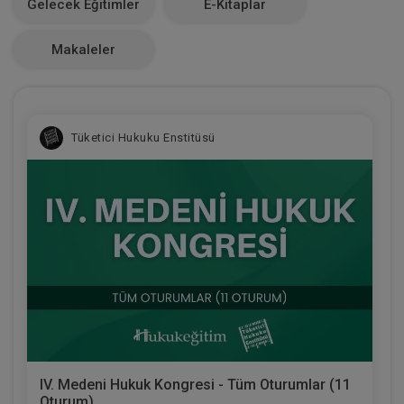
Gelecek Eğitimler
E-Kitaplar
0
Makaleler
Tüketici Hukuku Enstitüsü
IV. Medeni Hukuk Kongresi - Tüm Oturumlar (11
Oturum)