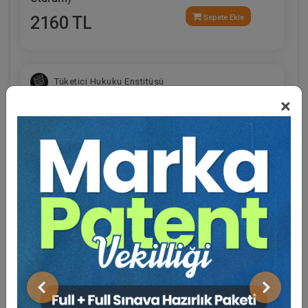
2160 TL
Sepete Ekle
Tüketici Hukuku Enstitüsü
×
Eğitmen Hakkında
Sosyal Medya
Miras Hukuku - 2 - IV. Medeni Hukuk Kongresi -
X. Oturum
Önceki
Sonraki
360 TL
Sepete Ekle