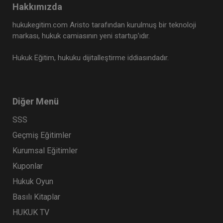
Hakkımızda
Tüketici Hukuku Enstitüsü
hukukegitim.com Aristo tarafından kurulmuş bir teknoloji
markası, hukuk camiasının yeni startup’ıdır.
Hukuk Eğitim, hukuku dijitalleştirme iddiasındadır.
Diğer Menü
SSS
Geçmiş Eğitimler
Çocuk Hukuku - IV. Medeni Hukuk Kongresi - V.
Kurumsal Eğitimler
Oturum
Kuponlar
360 TL
Sepete Ekle
Hukuk Oyun
Basılı Kitaplar
HUKUK TV
Tüketici Hukuku Enstitüsü