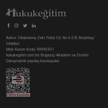
Tüketici Hukuku Enstitüsü
Adres: Cihannüma, Eski Yıldız Cd. No 6 D:8, Beşiktaş/
İstanbul
Meb Kurum Kodu: 99993431
hukukegitim.com bir Boğaziçi Akademi ve Enstitü
Danışmanlık paydaş kuruluşudur.
Miras Hukuku - 1 - IV. Medeni Hukuk Kongresi -
IX. Oturum
360 TL
Sepete Ekle