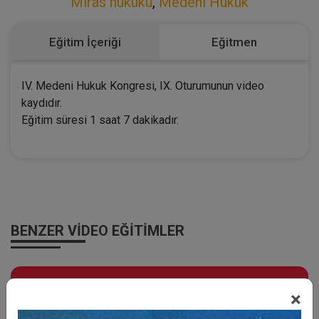
Miras hukuku
,
Medeni Hukuk
Eğitim İçeriği
Eğitmen
IV. Medeni Hukuk Kongresi, IX. Oturumunun video
kaydıdır.
Eğitim süresi 1 saat 7 dakikadır.
BENZER VIDEO EĞITIMLER
Video Eğitim Abonesi Ol: Sadece 5490 TL / Yıllık
×