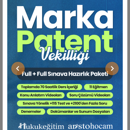
Hukuk Eğitim
Önceki
Sonraki
Miras Mevzuatından Kaynaklı Nitelikli
Hesaplamalar Eğitimi (2 Eğitmen - 2 Video)
6000 TL
Sepete Ekle