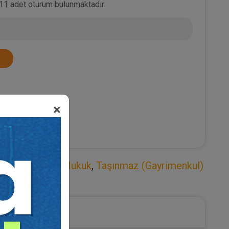
 11 adet oturum bulunmaktadır.
×
aketi
,
Medeni Hukuk
,
Taşınmaz (Gayrimenkul)