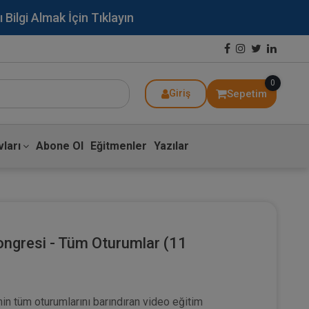
lgi Almak İçin Tıklayın
0
Sepetim
Giriş
ları
Abone Ol
Eğitmenler
Yazılar
ongresi - Tüm Oturumlar (11
in tüm oturumlarını barındıran video eğitim