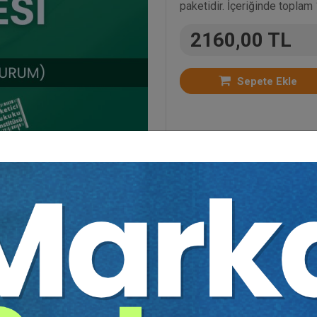
paketidir. İçeriğinde toplam
2160,00 TL
Sepete Ekle
ler
,
Kat Mülkiyeti Hukuku
,
Kongreler
,
Video Eğitim P
Hukuku