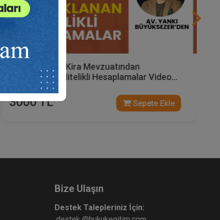
Avukatlar İçin Kira Mevzuatından
Kaynaklanan Nitelikli Hesaplamalar Video
Eğitimi (3 Video)
3000 TL
Sepete Ekle
Bize Ulaşın
Destek Talepleriniz İçin:
destek @hukukegitim.com