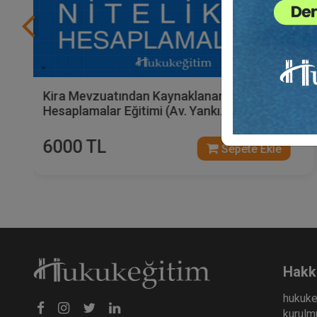
Kira Mevzuatından Kaynaklanan Nitelikli
Hesaplamalar Eğitimi (Av. Yankı
BÜYÜKSEZER'den - 5 Video)
6000 TL
Sepete Ekle
Hakk
hukuke
kurulmu