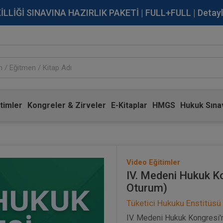
İĞİ SINAVINA HAZIRLIK PAKETİ | FULL+FULL | Detaylı Bi
timler
Kongreler & Zirveler
E-Kitaplar
HMGS
Hukuk Sınav
Video Eğitimler
IV. Medeni Hukuk K
Oturum)
Tüketici Hukuku Enstitüsü
IV. Medeni Hukuk Kongresi'n