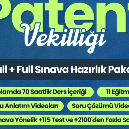
rını barındıran video eğitim paketidir.
Hukuk Eğitim