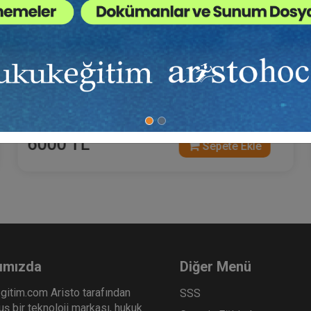
Arsa Payı Karşılığı İnşaat Sözleşmelerinden
Kaynaklanan Nitelikli Hesaplamalar Eğitimi (2
Eğitmen - 3 Video)
6000 TL
Sepete Ekle
ımızda
Diğer Menü
gitim.com Aristo tarafından
SSS
ş bir teknoloji markası, hukuk