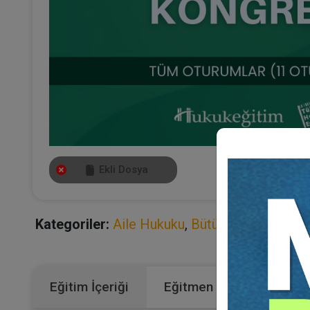
Ekli Dosya
Kategoriler:
Aile Hukuku
,
Bütün Video Eğitim
Eğitim İçeriği
Eğitmen