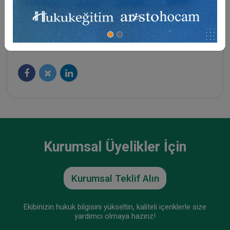
Sosyal Medya
Kurumsal Üyelikler İçin
Kurumsal Teklif Alın
Ekibinizin hukuk bilgisini yükseltin, kaliteli içeriklerle size
yardımcı olmaya hazırız!