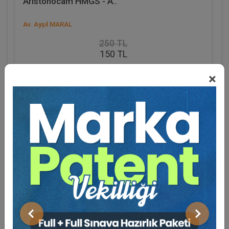
Aristohocam HMGS - A..
Av. Ayşıl MARAL
250 TL
150 TL
Sepete Ekle
×
Eğitmen Hakkında
Sosyal Medya
Önceki
Sonraki