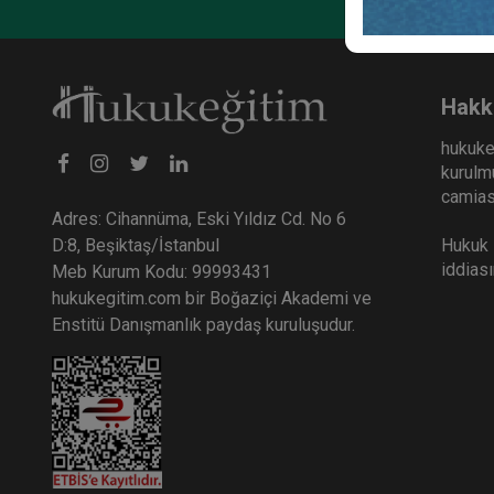
Hakk
hukuke
kurulmu
camiası
Adres: Cihannüma, Eski Yıldız Cd. No 6
Hukuk E
D:8, Beşiktaş/İstanbul
iddias
Meb Kurum Kodu: 99993431
hukukegitim.com bir Boğaziçi Akademi ve
Enstitü Danışmanlık paydaş kuruluşudur.