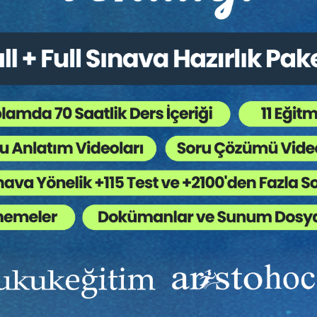
Ekibinizin hukuk bilgisini yükseltin, kaliteli içeriklerle si
yardımcı olmaya hazırız!
Ekibinize, Hukuk Eğitim’in birbirinden kaliteli eğitimlerin
sınırsız erişim imkanı sunun.