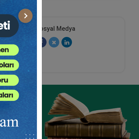
Sonraki
Sosyal Medya
ze
e