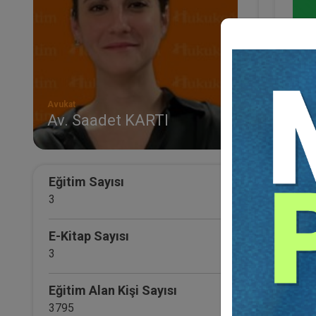
Avukat
Av. Saadet KARTI
Eğitim Sayısı
Evlil
3
Av. Sa
E-Kitap Sayısı
3
Eğitim Alan Kişi Sayısı
3795