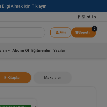
lgi Almak İçin Tıklayın
0
Sepetim
Giriş
ları
Abone Ol
Eğitmenler
Yazılar
E-Kitaplar
Makaleler