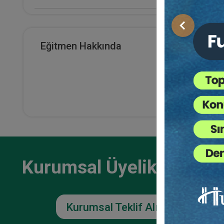
E-Kitap Alan Kişi Sayısı
Önceki
15
Eğitmen Hakkında
Makale Sayısı
0
Kurumsal Üyelikler İçin
Kurumsal Teklif Alın