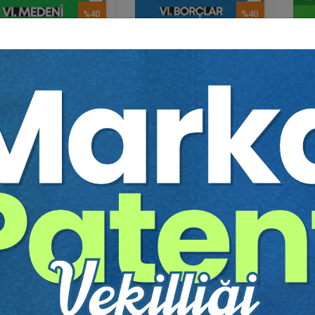
%40
%40
Tmk 
ikte ve Boşanma..
Yargıtay Kararları I..
Av. Sa
adet KARTI
Av. Saadet KARTI
75 TL
75 TL
45 TL
45 TL
Sepete Ekle
Sepete Ekle