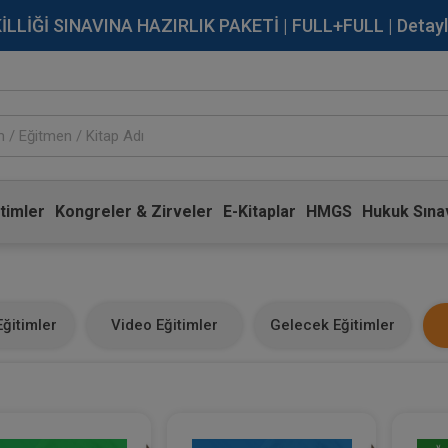
İĞİ SINAVINA HAZIRLIK PAKETİ | FULL+FULL | Detaylı Bi
timler
Kongreler & Zirveler
E-Kitaplar
HMGS
Hukuk Sınav
ğitimler
Video Eğitimler
Gelecek Eğitimler