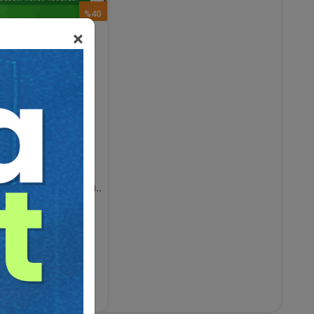
%40
×
M. 185/3 Kapsamı..
adet KARTI
75 TL
45 TL
Sepete Ekle