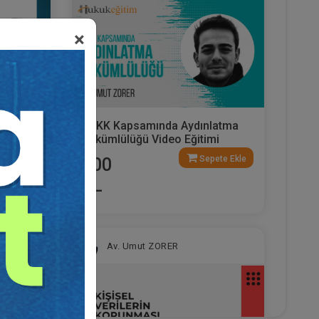
×
şmeleri
KVKK Kapsamında Aydınlatma
Yükümlülüğü Video Eğitimi
ete Ekle
Sepete Ekle
300
TL
Av. Umut ZORER