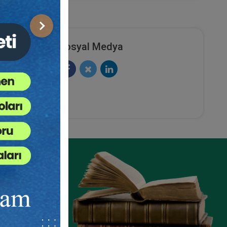
Sonraki
Sosyal Medya
rin
Kişisel Verilerin Korunması
rlama
Hukuku 101 Video Eğitimi
k
ete Ekle
Sepete Ekle
300
TL
ze
e