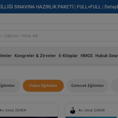
İĞİ SINAVINA HAZIRLIK PAKETİ | FULL+FULL | Detaylı Bi
timler
Kongreler & Zirveler
E-Kitaplar
HMGS
Hukuk Sınav
ğitimler
Video Eğitimler
Gelecek Eğitimler
Av. Umut ZORER
Av. Umut ZORER