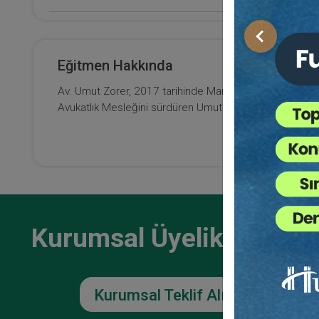
E-Kitap Alan Kişi Sayısı
Önceki
0
Eğitmen Hakkında
Kişis
Makale Sayısı
Huku
Av. Umut Zorer, 2017 tarihinde Marmara Üniversitesi Hu
0
Avukatlık Mesleğini sürdüren Umut Zorer bilişim hukuku 
90
TL
Kurumsal Üyelikler İçin
Kurumsal Teklif Alın