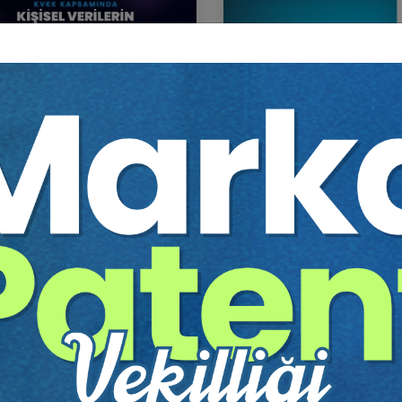
 Kapsamında Kişisel
Kişisel Veri İşleme Sözle
lerin Saklanması ve İmhası
Video Eğitimi
 Eğitimi
Sepete Ekle
Sep
0
300
TL
Tüketici Hukuku Enstitüsü
Av. Umut ZORER