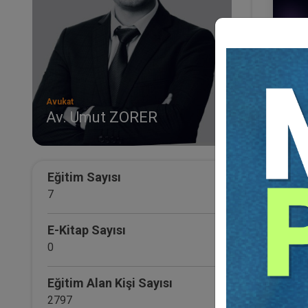
Avukat
Av. Umut ZORER
KVKK
Veri
Video
30
TL
Eğitim Sayısı
7
E-Kitap Sayısı
0
Eğitim Alan Kişi Sayısı
2797