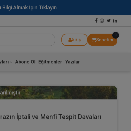
lgi Almak İçin Tıklayın
0
Sepetim
Giriş
ları
Abone Ol
Eğitmenler
Yazılar
rılmıştır.
razın İptali ve Menfi Tespit Davaları