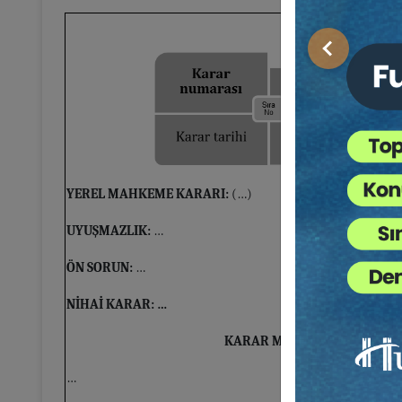
Önceki
YEREL MAHKEME KARARI:
(…)
UYUŞMAZLIK:
…
ÖN SORUN:
…
NİHAİ KARAR: …
KARAR METNİ
…