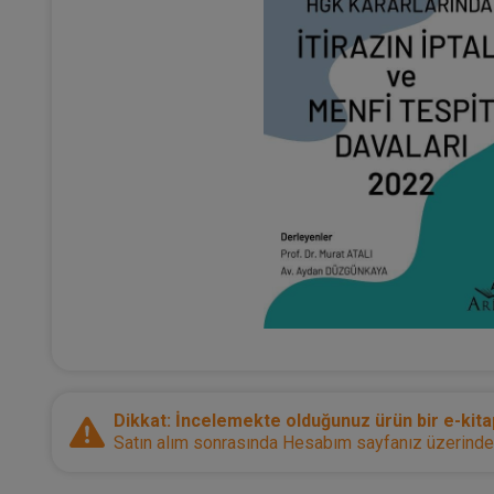
Dikkat: İncelemekte olduğunuz ürün bir e-kitap
Satın alım sonrasında Hesabım sayfanız üzerinden d