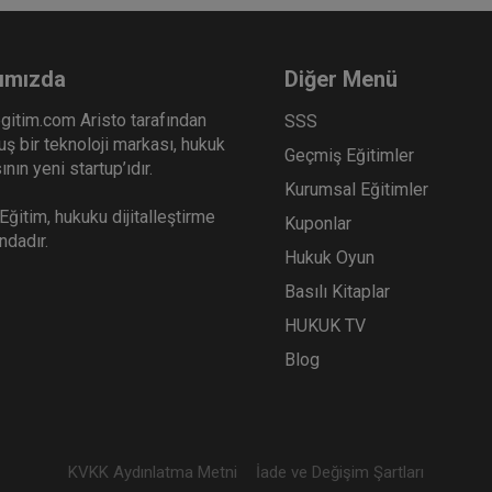
ımızda
Diğer Menü
gitim.com Aristo tarafından
SSS
ş bir teknoloji markası, hukuk
Geçmiş Eğitimler
nın yeni startup’ıdır.
Kurumsal Eğitimler
ğitim, hukuku dijitalleştirme
Kuponlar
ındadır.
Hukuk Oyun
Basılı Kitaplar
HUKUK TV
Blog
KVKK Aydınlatma Metni
İade ve Değişim Şartları