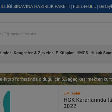
İĞİ SINAVINA HAZIRLIK PAKETİ | FULL+FULL | Detaylı Bi
timler
Kongreler & Zirveler
E-Kitaplar
HMGS
Hukuk Sınav
 e-kitap formatında olduğu için
5,3
ağaç kesilmekten kurta
E-Kitaplar
HGK Kararlarında İti
2022