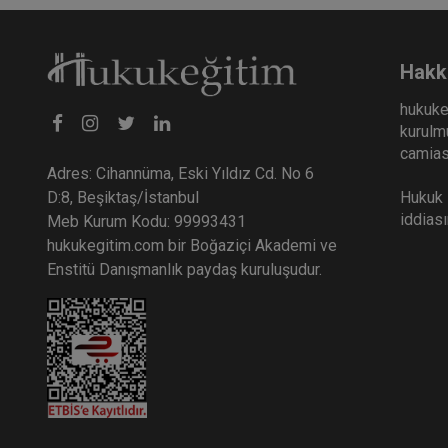
Hakk
hukuke
kurulmu
camiası
Adres: Cihannüma, Eski Yıldız Cd. No 6
Hukuk E
D:8, Beşiktaş/İstanbul
iddias
Meb Kurum Kodu: 99993431
hukukegitim.com bir Boğaziçi Akademi ve
Enstitü Danışmanlık paydaş kuruluşudur.