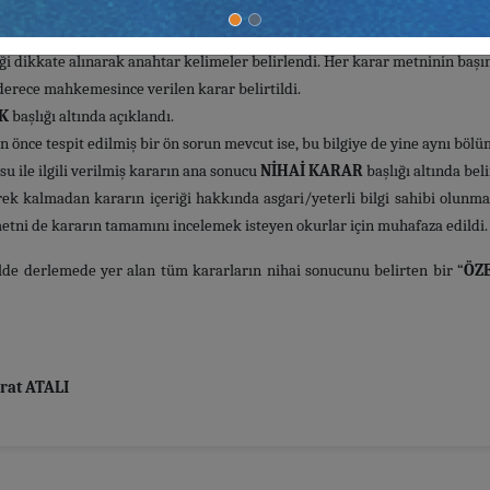
iği dikkate alınarak anahtar kelimeler belirlendi. Her karar metninin başın
ece mahkemesince verilen karar belirtildi.
K
başlığı altında açıklandı.
önce tespit edilmiş bir ön sorun mevcut ise, bu bilgiye de yine aynı böl
 ile ilgili verilmiş kararın ana sonucu
NİHAİ KARAR
başlığı altında belir
k kalmadan kararın içeriği hakkında asgari/yeterli bilgi sahibi olunm
ı metni de kararın tamamını incelemek isteyen okurlar için muhafaza edildi.
lde derlemede yer alan tüm kararların nihai sonucunu belirten bir “
ÖZE
t ATALI