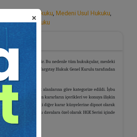
,
İcra ve İflas Hukuku
,
Medeni Usul Hukuku
,
×
uku
,
Ticaret Hukuku
rici bir niteliği haizdir. Bu nedenle tüm hukukçular, mesleki
lar. İşte bu nedenle, Yargıtay Hukuk Genel Kurulu tarafından
rlar, öncelikle hukuk alanlarına göre kategorize edildi. İşbu
uruldu. Ancak bir kısım kararların içerikleri ve konuya ilişkin
lınıp, benzer içerikteki diğer karar künyelerine dipnot olarak
yıda olması sebebiyle bu davalara özel olarak HGK Serisi içinde