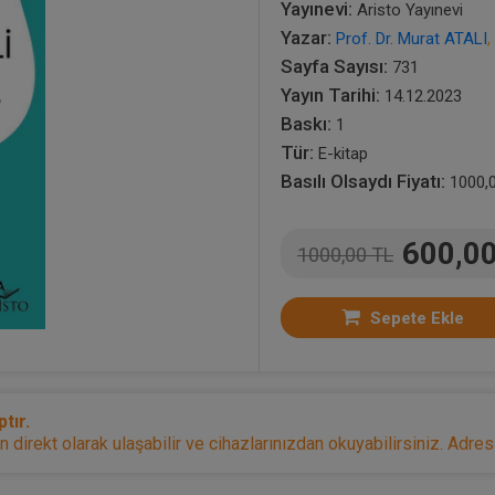
Yayınevi:
Aristo Yayınevi
Yazar:
Prof. Dr. Murat ATALI
,
Sayfa Sayısı:
731
Yayın Tarihi:
14.12.2023
Baskı:
1
Tür:
E-kitap
Basılı Olsaydı Fiyatı:
1000,
600,0
1000,00 TL
Sepete Ekle
tır.
irekt olarak ulaşabilir ve cihazlarınızdan okuyabilirsiniz. Adresi