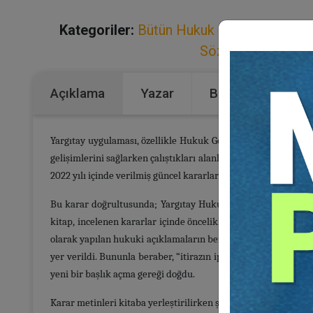
Kategoriler:
Bütün Hukuk Kitapları
,
Bankac
Sözleşmeler Huku
Açıklama
Yazar
Bu Kitap İçin Kaç
Yargıtay uygulaması, özellikle Hukuk Genel Kurulu tarafından
gelişimlerini sağlarken çalıştıkları alanlara yönelik akade
2022 yılı içinde verilmiş güncel kararların tamamını derlemey
Bu karar doğrultusunda; Yargıtay Hukuk Genel Kurulu tarafınd
kitap, incelenen kararlar içinde öncelikle İcra ve İflas Hukuk
olarak yapılan hukuki açıklamaların benzerlikleri/aynılığı di
yer verildi. Bununla beraber, “itirazın iptali davaları” ve “m
yeni bir başlık açma gereği doğdu.
Karar metinleri kitaba yerleştirilirken şöyle bir şematize yön