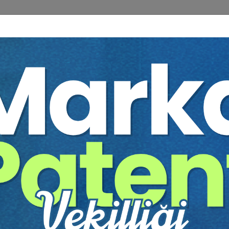
ılık - Finans Hukuku
,
Borçlar Hukuku
,
Genel Hukuk
ku
,
Taşınmaz (Gayrimenkul) Hukuku
,
Tazminat Huk
 Ağaç Kesiliyor ?
 verilen kararlar, pek çok hukukçu için hem yol gösterici hem de yönlendi
mik okumalar yaparken bir yandan da uygulamayı takip etmek durumundadır
e karar verdik.
an 2022 yılı içerisinde verilmiş 2000’e yakın karar incelenerek bu kara
una ilişkin açıklamaların yer aldığı toplam 250 karar tespit edilerek oluşt
kkate alınarak, bu tür kararlardan sadece bir tanesinin tam metni kitaba a
enfi tespit davaları” hakkında verilen kararların 2022 yılında çok fazla sa
temi uygulandı: