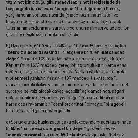
tazminat için olduğu gibi,
manevi tazminat isteklerinde de
başlangıçta harca esas "simgesel" bir değer belirtilerek,
yargılamanın son aşamasında (maddi tazminatın tutarı ve
kapsamı belli olduktan sonra) manevi tazminata ilişkin istek
tutarlarının açıklanması suretiyle sorunun aşılması ve adaletli bir
çözüme ulaşılması mümkün olmalıdır.
b) Uyaralım ki, 6100 sayılı HMK'nun 107.maddesine göre açılan
"
belirsiz alacak davasında
" dilekçelere konulan “
harca esas
değer
” Yasa'nın 109.maddesindeki “kısmi istek” değil, Harçlar
Kanunu'nun 16/3.maddesi gereği bir zorunluluktur. Harca esas
değerin, “geçici istek sonucu” ya da “asgari istek tutarı” olarak
nitelenmesi yanlıştır. Yasa’nın 107.maddesi 1.fıkrasında “…
alacaklı, hukuki ilişkiyi ve asgari bir miktar ya da değeri belirtmek
suretiyle belirsiz alacak davası açabilir” açıklamasında, asgari
miktar denilmekle yetinilmeyip “değer”den sözedilmiş olması,
harca esas rakamın bir “kısmi istek tutarı” olmayıp, “
simgesel
”
bir nitelik taşıdığının göstergesidir.
c) Sonuç olarak, başlangıçta dava dilekçesinde maddi tazminatla
birlikte, “
harca esas simgesel bir değer
” gösterilmek ve
“
manevi tazminat
” da istendiği belirtilmek koşuluyla, “belirsiz