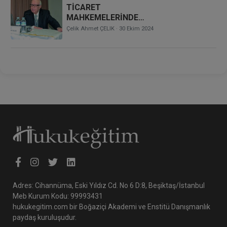
TİCARET
MAHKEMELERİNDE
ARABULUCULUK
Çelik Ahmet ÇELIK
· 30 Ekim 2024
HAKKINDA
Adres: Cihannüma, Eski Yıldız Cd. No 6 D:8, Beşiktaş/İstanbul
Meb Kurum Kodu: 99993431
hukukegitim.com bir Boğaziçi Akademi ve Enstitü Danışmanlık
paydaş kuruluşudur.