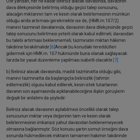
Öte yandan, her ne kadar belirsiz alacak davasında, davacının
dava dilekçesinde belirtmiş olduğu geçici talep sonucunu,
alacağın miktarının tam ve kesin olarak belirlemesinin mümkün
olduğu anda artırması gerekmekte ise de, (HMK.m.107/2)
manevi tazminat davalarında, davacının dava dilekçesinde geçici
talep sonucunu belirtmesi yeterli olarak kabul edilmeli; davacıdan
bu talebi artırması beklenmemeli; tazminatın miktarı hâkimin
takdirine bırakılmalıdır.
[6]
Ancak bu konudaki tereddütleri
gidermek için HMK m. 107 hükmünde buna olanak sağlayacak
tarzda bir yasal düzenleme yapılması isabetli olacaktır.
[7]
b) Belirsiz alacak davasında, maddi tazminatta olduğu gibi,
manevi tazminatta da başlangıçta belirsizlik (tahmin
edilemezlik) olgusu kabul edilerek, kesin istek tutarlarının
davanın son aşamasında açıklanabileceğine ilişkin görüşlerin
değişik bir anlatımı da şöyledir:
Belirsiz alacak davasının açılabilmesi öncelikli olarak talep
sonucunun miktar veya değerinin tam ve kesin olarak
belirlenmesinin imkansız yahut davacıdan beklenemeyecek
olmasına bağlanmıştır. Söz konusu şartın somut örneğini dava
sonunda hükmedilecek miktarın tamamen hakimin takdirinde