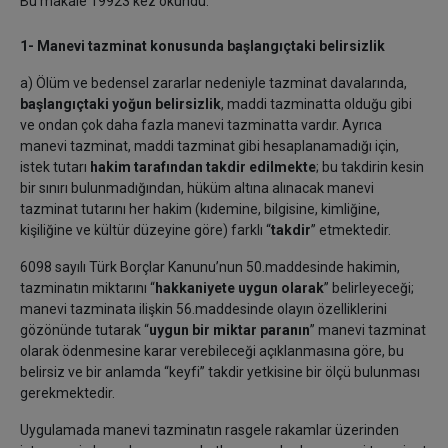
Bu makale 19923 kez okundu.
1- Manevi tazminat konusunda başlangıçtaki belirsizlik
a) Ölüm ve bedensel zararlar nedeniyle tazminat davalarında,
başlangıçtaki yoğun belirsizlik
, maddi tazminatta olduğu gibi
ve ondan çok daha fazla manevi tazminatta vardır. Ayrıca
manevi tazminat, maddi tazminat gibi hesaplanamadığı için,
istek tutarı
hakim tarafından takdir edilmekte
; bu takdirin kesin
bir sınırı bulunmadığından, hüküm altına alınacak manevi
tazminat tutarını her hakim (kıdemine, bilgisine, kimliğine,
kişiliğine ve kültür düzeyine göre) farklı “
takdir
” etmektedir.
6098 sayılı Türk Borçlar Kanunu’nun 50.maddesinde hakimin,
tazminatın miktarını “
hakkaniyete uygun olarak
” belirleyeceği;
manevi tazminata ilişkin 56.maddesinde olayın özelliklerini
gözönünde tutarak “
uygun bir miktar paranın
” manevi tazminat
olarak ödenmesine karar verebileceği açıklanmasına göre, bu
belirsiz ve bir anlamda “keyfi” takdir yetkisine bir ölçü bulunması
gerekmektedir.
Uygulamada manevi tazminatın rasgele rakamlar üzerinden