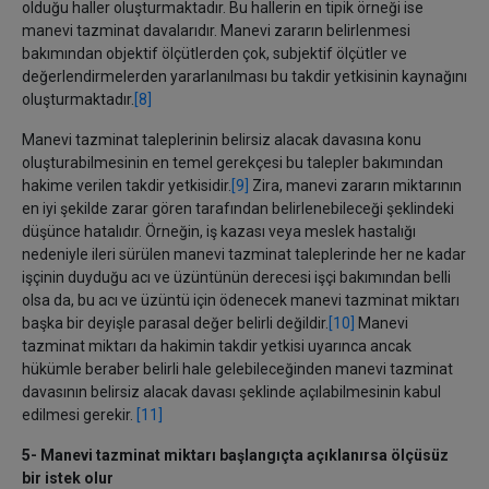
olduğu haller oluşturmaktadır. Bu hallerin en tipik örneği ise
manevi tazminat davalarıdır. Manevi zararın belirlenmesi
bakımından objektif ölçütlerden çok, subjektif ölçütler ve
değerlendirmelerden yararlanılması bu takdir yetkisinin kaynağını
oluşturmaktadır.
[8]
Manevi tazminat taleplerinin belirsiz alacak davasına konu
oluşturabilmesinin en temel gerekçesi bu talepler bakımından
hakime verilen takdir yetkisidir.
[9]
Zira, manevi zararın miktarının
en iyi şekilde zarar gören tarafından belirlenebileceği şeklindeki
düşünce hatalıdır. Örneğin, iş kazası veya meslek hastalığı
nedeniyle ileri sürülen manevi tazminat taleplerinde her ne kadar
işçinin duyduğu acı ve üzüntünün derecesi işçi bakımından belli
olsa da, bu acı ve üzüntü için ödenecek manevi tazminat miktarı
başka bir deyişle parasal değer belirli değildir.
[10]
Manevi
tazminat miktarı da hakimin takdir yetkisi uyarınca ancak
hükümle beraber belirli hale gelebileceğinden manevi tazminat
davasının belirsiz alacak davası şeklinde açılabilmesinin kabul
edilmesi gerekir.
[11]
5- Manevi tazminat miktarı başlangıçta açıklanırsa ölçüsüz
bir istek olur