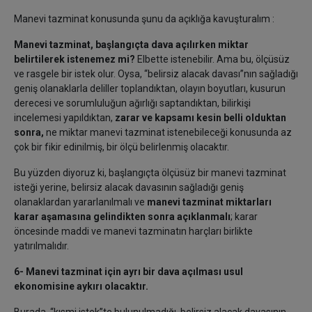
Manevi tazminat konusunda şunu da açıklığa kavuşturalım :
Manevi tazminat, başlangıçta dava açılırken miktar
belirtilerek istenemez mi?
Elbette istenebilir. Ama bu, ölçüsüz
ve rasgele bir istek olur. Oysa, “belirsiz alacak davası”nın sağladığı
geniş olanaklarla deliller toplandıktan, olayın boyutları, kusurun
derecesi ve sorumluluğun ağırlığı saptandıktan, bilirkişi
incelemesi yapıldıktan,
zarar ve kapsamı kesin belli olduktan
sonra,
ne miktar manevi tazminat istenebileceği konusunda az
çok bir fikir edinilmiş, bir ölçü belirlenmiş olacaktır.
Bu yüzden diyoruz ki, başlangıçta ölçüsüz bir manevi tazminat
isteği yerine, belirsiz alacak davasının sağladığı geniş
olanaklardan yararlanılmalı ve
manevi tazminat miktarları
karar aşamasına gelindikten sonra açıklanmalı
; karar
öncesinde maddi ve manevi tazminatın harçları birlikte
yatırılmalıdır.
6- Manevi tazminat için ayrı bir dava açılması usul
ekonomisine aykırı olacaktır.