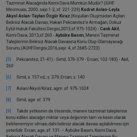
Tazminat Alacağında Kısmi Dava Mümkün Müdür? (İÜHF.
Mecmuası, 2000, sayı:1-2, sf. 221-229)
Kudret Aslan-Leyla
Akyol Aslan-Taylan Özgür Kiraz
(Koşulları Oluşmadan Açılan
Belirsiz Alacak Davası, Hakan Pekcanıtez’e Armağan, Dokuz
Eylül Hukuk Fakültesi Dergisi,2015,sf.975-1024) -
Cenk Akil
,
Kısmi Dava, 2013,sf.260 -
Aybüke Basım
, Manevi Tazminat
Taleplerinin Belirsiz Alacak Davasına Konu Olup Olamayacağı
Sorunu (AÜHF.Dergisi,2016,sayı: 4, sf.2685-2723)
[5]
Pekcanıtez, 21-41) - Simil, 376-379 - Ercan, 102-183) - Akil,
260
[6]
Simil, s. 157 vd., s. 379; Ercan, s. 140
[7]
Aslan/Akyol/Kiraz, agm. sf. 975-1024
[8]
Simil, age. sf. 379.
[9]
Takdir yetkisinin de ötesinde, manevi tazminat taleplerine
konu edilen alacağın miktar veya değerinin tam ve kesin olarak
belirlenemiyor olması dahi belirsiz alacak davası açılabilmesi için
yeterlidir. Ercan, age,
sf. 131. – Aybüke Basım, Kısmi Dava,
Belirsiz Alacak Davası ve Manevi Tazminat Taleplerinin Bu