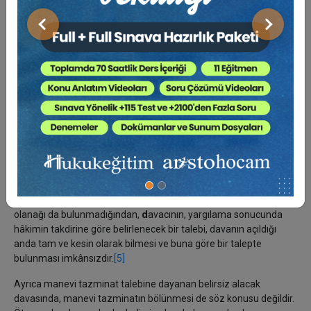
son aşamasında açıklanmak üzere "
manevi tazminat
"
istenebileceği yönünde görüşler bulunmakta olup, bunların bir
Önceki
Sonraki
bölümünü aşağıya alıyoruz:
[4]
Tazminat miktarının
hâkimin takdirine bağlı olduğu
durumlarda
, davacının
davanın açıldığı anda alacağının
miktarını tam ve kesin olarak belirlemesi imkânsızdır.
Bu
anlamda örneğin
manevi tazminat taleplerinde
tazminat
miktarının belirlenmesi
hâkimin takdirine ait
olması nedeniyle,
davanın açıldığı anda davacı tarafından belirlenmesi imkânsızdır.
Bu nedenlerle
manevi tazminat talepleri belirsiz alacak
davasına konu olabilir
. Çünkü manevi tazminat miktarının
belirlenmesi hâkimin takdirine aittir. Gerek manevi tazminatı
hâkim takdir edeceğinden, gerek bu davalarda bilirkişiye başvuru
olanağı da bulunmadığından,
d
avacının, yargılama sonucunda
hâkimin takdirine göre belirlenecek bir talebi, davanın açıldığı
anda tam ve kesin olarak bilmesi ve buna göre bir talepte
bulunması imkânsızdır.
[5]
Ayrıca manevi tazminat talebine dayanan belirsiz alacak
davasında, manevi tazminatın bölünmesi de söz konusu değildir.