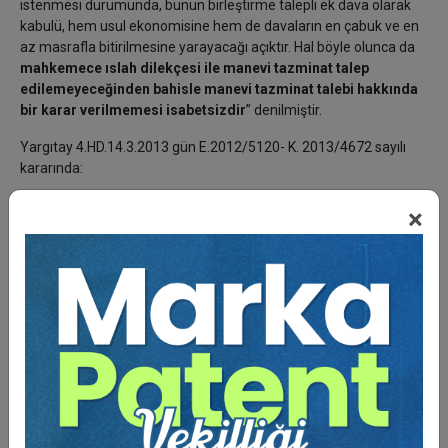
istenmesi durumunda, bunun birleştirme talepli ek dava olarak
kabulü, hem usul ekonomisine hem de davaların en çabuk ve en
az masrafla bitirilmesine yarayacağı açıktır. Hal böyle olunca da
mahkemece ıslah dilekçesi ile manevi tazminat talep
edilemeyeceğinden bahisle manevi tazminat talebi hakkında
bir karar verilmemesi isabetsizdir
” denilmiştir.
Yargıtay 4.HD.14.3.2013 gün E.2012/5120- K. 2013/4672 sayılı
kararında:
“Davacılar tarafından usulüne uygun olarak açılmış maddi
×
tazminat istemli davada
ıslahla manevi tazminat
istemelerinde hukuken bir engel yoktur.
Mahkemenin
başlangıçta talep edilmeyen bir hakkın yargılama aşamasında
ıslah ile talep edilemeyeceği değerlendirmesi doğru değildir.
Manevi tazminata yönelik istemin esası incelenerek karar
verilmesi gerekir” denilmiştir.
4- Bilim çevrelerinde belirsiz alacak davasında manevi
tazminat istenmesine ilişkin görüşler
Öğretide, belirsiz alacak davasında, (bizim önerdiğimiz gibi)
harca esas "
simgesel değer
" gösterilerek, kesin miktarı davanın