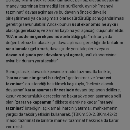
Burada, “kısmi istek”te bulunulmadığı, belirsiz alacak davasının
manevi tazminatı içermediği ileri sürülerek, ayrı bir “manevi
tazminat” davası açılması ve bu davanın önceki dava ile
birleştirilmesi ya da bağımsız olarak sürdürülüp sonuçlandırılması
gerektiği savunulabilir. Ancak bunun
usul ekonomisine aykırı
olacağı, gereksiz iş ve zaman kaybına yol açacağı düşünülmelidir.
107. maddenin gerekçesinde
belirtildiği gibi “miktar ya da
değeri belirsiz bir alacak için dava açılması gerektiğinde
birtakım
sınırlamalar getirmek
, dava içinde yeni taleplere veya
o
davanın dışında yeni davalara yol açmak
, usûl ekonomisine
aykırı bir durum yaratacaktır.”
Sonuç olarak, dava dilekçesinde maddi tazminatla birlikte,
“
harca esas simgesel bir değer
” gösterilmek ve “
manevi
tazminat
” da istendiği belirtilmek koşuluyla, “belirsiz alacak
davasının”
karar aşaması öncesinde
davacı, toplanan delillere,
kusur ve sorumluluk derecelerine bakarak ve son aşamada belli
olan “
zarar ve kapsamını
” dikkate alarak ne kadar “
manevi
tazminat
” istediğini açıklamalı, harcını yatırmalı; mahkemenin
yargıcı da takdir yetkisini kullanarak, (TBK.m.50/2, BK.m.42/2)
maddi tazminat ile birlikte manevi tazminat hakkında da karar
vermelidir.