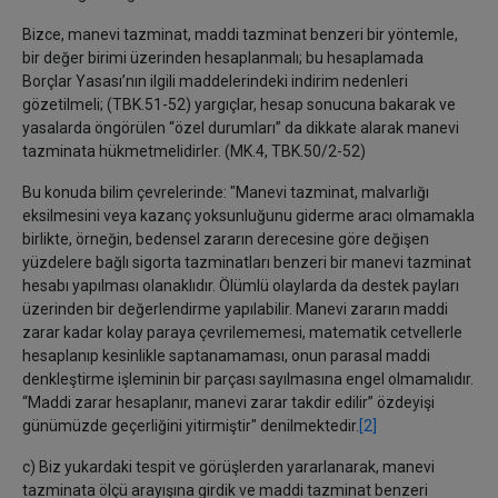
Bizce, manevi tazminat, maddi tazminat benzeri bir yöntemle,
bir değer birimi üzerinden hesaplanmalı; bu hesaplamada
Borçlar Yasası’nın ilgili maddelerindeki indirim nedenleri
gözetilmeli; (TBK.51-52) yargıçlar, hesap sonucuna bakarak ve
yasalarda öngörülen “özel durumları” da dikkate alarak manevi
tazminata hükmetmelidirler. (MK.4, TBK.50/2-52)
Bu konuda bilim çevrelerinde: "Manevi tazminat, malvarlığı
eksilmesini veya kazanç yoksunluğunu giderme aracı olmamakla
birlikte, örneğin, bedensel zararın derecesine göre değişen
yüzdelere bağlı sigorta tazminatları benzeri bir manevi tazminat
hesabı yapılması olanaklıdır. Ölümlü olaylarda da destek payları
üzerinden bir değerlendirme yapılabilir. Manevi zararın maddi
zarar kadar kolay paraya çevrilememesi, matematik cetvellerle
hesaplanıp kesinlikle saptanamaması, onun parasal maddi
denkleştirme işleminin bir parçası sayılmasına engel olmamalıdır.
“Maddi zarar hesaplanır, manevi zarar takdir edilir” özdeyişi
günümüzde geçerliğini yitirmiştir" denilmektedir.
[2]
c) Biz yukardaki tespit ve görüşlerden yararlanarak, manevi
tazminata ölçü arayışına girdik ve maddi tazminat benzeri