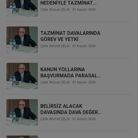
NEDENİYLE TAZMİNAT
DAVALARINDA GÖREVLİ
Çelik Ahmet ÇELIK
· 01 Kasım 2024
MAHKEME SORUNU
TAZMİNAT DAVALARINDA
GÖREV VE YETKİ
Çelik Ahmet ÇELIK
· 01 Kasım 2024
KANUN YOLLARINA
BAŞVURMADA PARASAL
SINIRLAR YA DA HAK
Çelik Ahmet ÇELIK
· 01 Kasım 2024
ARAMA TARİFESİ
BELİRSİZ ALACAK
DAVASINDA DAVA DEĞERİ
BİRKAÇ KEZ
Çelik Ahmet ÇELIK
· 01 Kasım 2024
ARTIRILABİLİR Mİ?