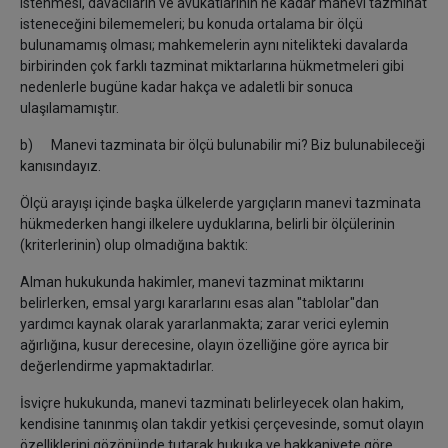
istenmesi, davacıların ve avukatlarının ne kadar manevi tazminat
isteneceğini bilememeleri; bu konuda ortalama bir ölçü
bulunamamış olması; mahkemelerin aynı nitelikteki davalarda
birbirinden çok farklı tazminat miktarlarına hükmetmeleri gibi
nedenlerle bugüne kadar hakça ve adaletli bir sonuca
ulaşılamamıştır.
b)
Manevi tazminata bir ölçü bulunabilir mi? Biz bulunabileceği
kanısındayız.
Ölçü arayışı içinde başka ülkelerde yargıçların manevi tazminata
hükmederken hangi ilkelere uyduklarına, belirli bir ölçülerinin
(kriterlerinin) olup olmadığına baktık:
Alman hukukunda hakimler, manevi tazminat miktarını
belirlerken, emsal yargı kararlarını
esas alan "tablolar"dan
yardımcı kaynak olarak yararlanmakta; zarar verici eylemin
ağırlığına, kusur derecesine, olayın özelliğine göre ayrıca bir
değerlendirme yapmaktadırlar.
İsviçre hukukunda, manevi tazminatı belirleyecek olan hakim,
kendisine tanınmış olan takdir yetkisi çerçevesinde, somut olayın
özelliklerini gözönünde tutarak hukuka ve hakkaniyete göre