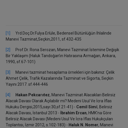
[1]
Yrd.Doç.Dr.Fulya Erlüle, Bedensel Bütünlüğün İhlalinde
Manevi Tazminat,Seçkin,2011, sf.432-435
[2]
Prof.Dr. Rona Serozan, Manevi Tazminat İstemine Değişik
Bir Yaklaşım (Haluk Tandoğan’ın Hatırasına Armağan, Ankara,
1990, sf.67-101)
[3]
Manevi tazminat hesaplama örnekleri için bakınız: Çelik
Ahmet Çelik, Trafik Kazalarında Tazminat ve Sigorta, Seçkin
Yayını 2017. sf.444-446
[4]
Hakan Pekca
n
ıtez
, Manevi Tazminat Alacakları Belirsiz
Alacak Davası Olarak Açılabilir mi? Medeni Usul Ve İcra İflas
Hukuku Dergisi,2015,sayı:30,sf.21-41) -
Cemil Sim
il, Belirsiz
Alacak Davası, İstanbul 2013 -
İbrahim Ercan
, HMK’na Göre
Belirsiz Alacak Davası (Medeni Usul Ve İcra İflas Hukukçuları
Toplantısı, İzmir 2012, s.102-183) -
Haluk N. Nomer
, Manevi