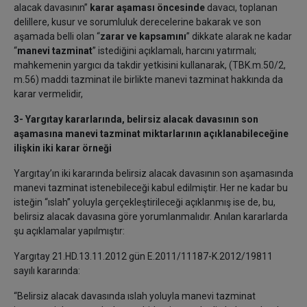
alacak davasının”
karar aşaması öncesinde
davacı, toplanan
delillere, kusur ve sorumluluk derecelerine bakarak ve son
aşamada belli olan “
zarar ve kapsamını
” dikkate alarak ne kadar
“
manevi tazminat
” istediğini açıklamalı, harcını yatırmalı;
mahkemenin yargıcı da takdir yetkisini kullanarak, (TBK.m.50/2,
m.56) maddi tazminat ile birlikte manevi tazminat hakkında da
karar vermelidir,
3- Yargıtay kararlarında, belirsiz alacak davasının son
aşamasına manevi tazminat miktarlarının açıklanabileceğine
ilişkin iki karar örneği
Yargıtay’ın iki kararında belirsiz alacak davasının son aşamasında
manevi tazminat istenebileceği kabul edilmiştir. Her ne kadar bu
isteğin “ıslah” yoluyla gerçekleştirileceği açıklanmış ise de, bu,
belirsiz alacak davasına göre yorumlanmalıdır. Anılan kararlarda
şu açıklamalar yapılmıştır:
Yargıtay 21.HD.13.11.2012 gün E.2011/11187-K.2012/19811
sayılı kararında:
“Belirsiz alacak davasında ıslah yoluyla manevi tazminat