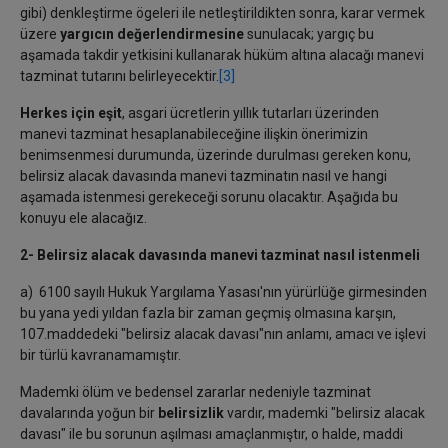
gibi) denkleştirme ögeleri ile netleştirildikten sonra, karar vermek
üzere
yargıcın değerlendirmesine
sunulacak; yargıç bu
aşamada takdir yetkisini kullanarak hüküm altına alacağı manevi
tazminat tutarını belirleyecektir.
[3]
Herkes için eşit
, asgari ücretlerin yıllık tutarları üzerinden
manevi tazminat hesaplanabileceğine ilişkin önerimizin
benimsenmesi durumunda, üzerinde durulması gereken konu,
belirsiz alacak davasında manevi tazminatın nasıl ve hangi
aşamada istenmesi gerekeceği sorunu olacaktır. Aşağıda bu
konuyu ele alacağız.
2- Belirsiz alacak davasında manevi tazminat nasıl istenmeli
a) 6100 sayılı Hukuk Yargılama Yasası'nın yürürlüğe girmesinden
bu yana yedi yıldan fazla bir zaman geçmiş olmasına karşın,
107.maddedeki "belirsiz alacak davası"nın anlamı, amacı ve işlevi
bir türlü kavranamamıştır.
Mademki ölüm ve bedensel zararlar nedeniyle tazminat
davalarında yoğun bir
belirsizlik
vardır, mademki "belirsiz alacak
davası" ile bu sorunun aşılması amaçlanmıştır, o halde, maddi