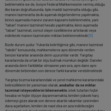
belirlemekte ise de, İsviçre Federal Mahkemesinin vermiş olduğu
ilke kararı doğrultusunda, tıpkı maddi tazminatta olduğu gibi,
manevi tazminatta da iki aşamalı değerlendirme yapılmakta;
birinci aşamada manevi zararın kapsamı belirlenmekte, yani
"taban" manevi tazminat hesabı yapılmakta; ikinci aşamada
"taban" tazminat, somut olayın özelliklerine artırılarak veya
indirilerek manevi tazminatın miktarı belirlenmektedir.
[1]
Bizde durum şudur: Yukarda belirttiğimiz gibi, manevi tazminat
"takdiri" konusunda, mahkemelerce aynı dönemde verilen
benzer kararlar arasında derin uçurumlar vardır. Yargıtay
kararlarında da ortak bir ölçü bulmak mümkün değildir. Daireler
arasında derin farklılıklar olmasının yanı sıra, aynı daire aynı
dönemde birbirinden son derece farklı kararlar verebilmektedir.
Yargıtay bozma kararlarındaki ve yerel mahkeme kararlarındaki
belirsizliklerin bir yansıması olarak,
avukatlar da ne miktar
tazminat isteyeceklerini bilememekte
; istek tutarları hiçbir
hesaba ve hiçbir ölçüye dayanmamakta; kimileri yüksek harç
ödemeyi göze alarak son derece abartılı rakamlar üzerinden
dava açarlarken, kimileri de nasıl olsa en aza indirileceğini