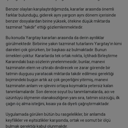
Benzer olayları karşılaştırdığımızda, kararlar arasında önemli
farklar bulunduğu, giderek aynı yargıcın aynı dönem içerisinde
benzer dosyalardan birine yüksek, ötekine düşük miktarda
tazminat “takdir” ettiği gözlemlenmektedir.
Bu konuda Yargıtay kararları arasında da derin ayrılıklar
görülmektedir. Birbirine yakın tazminat tutarlarını Yargıtay’ın kimi
daireleri çok görürken, bir başkası az bulmaktadır. Bunun
örnekleri çoktur. Kararlarda tek ortak nokta, İçtihadı Birleştirme
Kararındaki bazı sözlerin yinelenmesidir; bunlar, manevi
tazminatın elem ve ıztırabı dindirecek ve zarar görende bir
tatmin duygusu yaratacak miktarda takdir edilmesi gerektiği
biçimindeki bugün artık az çok geçerliğini yitirmiş, manevi
tazminatın anlam ve işlevini ortaya koymakta yetersiz kalan
tanımlamalardır. Son derece soyut bu tanımlamalarda, acı ve
üzüntüyü ölçmenin olanaksızlığının yanı sıra, tatmin sözcüğü, ilk
çağın öç alma isteğini, kısası ya da diyeti çağrıştırmaktadır.
Uygulamada görülen bütün bu rasgelelikler, bir anlamda
keyfilikler ve eşitsizlikler karşısında, ortak ve somut bir ölçü
bulmak gerektiği kabul olunmalıdır.