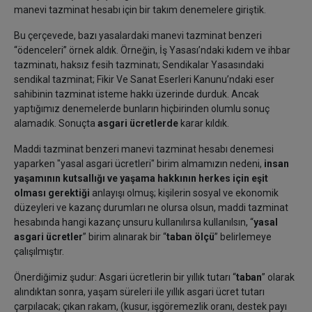
manevi tazminat hesabı için bir takım denemelere giriştik.
Bu çerçevede, bazı yasalardaki manevi tazminat benzeri
“ödenceleri” örnek aldık. Örneğin, İş Yasası’ndaki kıdem ve ihbar
tazminatı, haksız fesih tazminatı; Sendikalar Yasasındaki
sendikal tazminat; Fikir Ve Sanat Eserleri Kanunu’ndaki eser
sahibinin tazminat isteme hakkı üzerinde durduk. Ancak
yaptığımız denemelerde bunların hiçbirinden olumlu sonuç
alamadık. Sonuçta
asgari ücretlerde
karar kıldık.
Maddi tazminat benzeri manevi tazminat hesabı denemesi
yaparken "yasal asgari ücretleri" birim almamızın nedeni,
insan
yaşamının kutsallığı ve yaşama hakkının herkes için eşit
olması gerektiği
anlayışı olmuş; kişilerin sosyal ve ekonomik
düzeyleri ve kazanç durumları ne olursa olsun, maddi tazminat
hesabında hangi kazanç unsuru kullanılırsa kullanılsın, “
yasal
asgari ücretler
” birim alınarak bir “
taban ölçü
” belirlemeye
çalışılmıştır.
Önerdiğimiz şudur: Asgari ücretlerin bir yıllık tutarı “
taban
” olarak
alındıktan sonra, yaşam süreleri ile yıllık asgari ücret tutarı
çarpılacak; çıkan rakam, (kusur, işgöremezlik oranı, destek payı