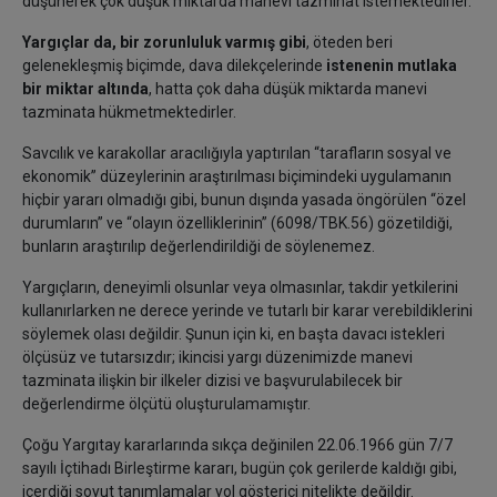
düşünerek çok düşük miktarda manevi tazminat istemektedirler.
Yargıçlar da, bir zorunluluk varmış gibi
, öteden beri
gelenekleşmiş biçimde, dava dilekçelerinde
istenenin mutlaka
bir miktar altında
, hatta çok daha düşük miktarda manevi
tazminata hükmetmektedirler.
Savcılık ve karakollar aracılığıyla yaptırılan “tarafların sosyal ve
ekonomik” düzeylerinin araştırılması biçimindeki uygulamanın
hiçbir yararı olmadığı gibi, bunun dışında yasada öngörülen “özel
durumların” ve “olayın özelliklerinin” (6098/TBK.56) gözetildiği,
bunların araştırılıp değerlendirildiği de söylenemez.
Yargıçların, deneyimli olsunlar veya olmasınlar, takdir yetkilerini
kullanırlarken ne derece yerinde ve tutarlı bir karar verebildiklerini
söylemek olası değildir. Şunun için ki, en başta davacı istekleri
ölçüsüz ve tutarsızdır; ikincisi yargı düzenimizde manevi
tazminata ilişkin bir ilkeler dizisi ve başvurulabilecek bir
değerlendirme ölçütü oluşturulamamıştır.
Çoğu Yargıtay kararlarında sıkça değinilen 22.06.1966 gün 7/7
sayılı İçtihadı Birleştirme kararı, bugün çok gerilerde kaldığı gibi,
içerdiği soyut tanımlamalar yol gösterici nitelikte değildir.