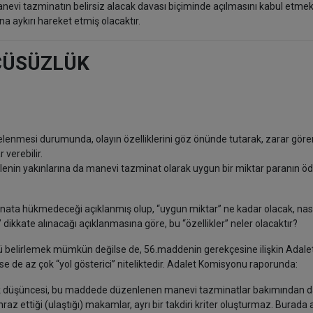
nevi tazminatın belirsiz alacak davası biçiminde açılmasını kabul etme
a aykırı hareket etmiş olacaktır.
ÇÜSÜZLÜK
enmesi durumunda, olayın özelliklerini göz önünde tutarak, zarar gör
verebilir.
ölenin yakınlarına da manevi tazminat olarak uygun bir miktar paranın 
ta hükmedeceği açıklanmış olup, “uygun miktar” ne kadar olacak, nası
 dikkate alınacağı açıklanmasına göre, bu “özellikler” neler olacaktır?
 belirlemek mümkün değilse de, 56.maddenin gerekçesine ilişkin Adale
de az çok “yol gösterici” niteliktedir. Adalet Komisyonu raporunda:
k düşüncesi, bu maddede düzenlenen manevi tazminatlar bakımından 
hraz ettiği (ulaştığı) makamlar, ayrı bir takdiri kriter oluşturmaz. Burada 