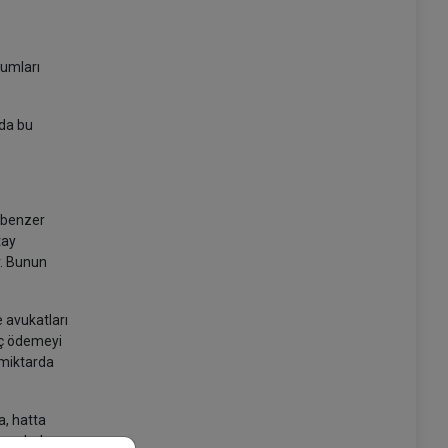
rumları
 da bu
; benzer
tay
r. Bunun
e avukatları
rç ödemeyi
 miktarda
a, hatta
lanırlarken