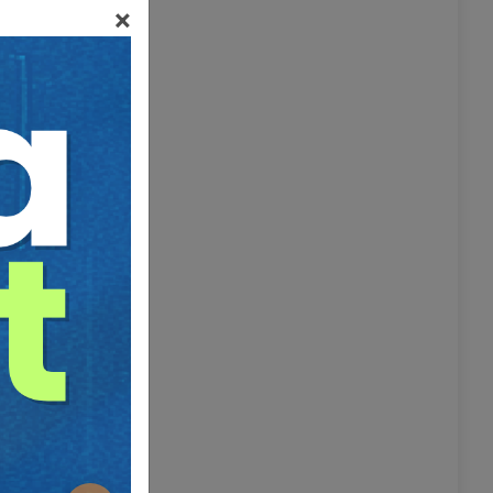
×
ır; ikincisi
günümüz
 56.madde)
rakmıştır.
r; çünkü,
ir zararın
tatmin
 53-54.
bulunmadığı
”
rı’ndan,