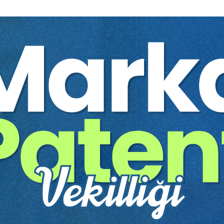
olası değildir. Şunun için ki, en başta davacı istekleri ölçüsüz ve tutarsızd
 ve başvurulabilecek bir değerlendirme ölçütü oluşturulamamıştır.
argıtay 22.06.1966 gün 7/7 sayılı İçtihadı Birleştirme Kararındaki soyut
turmak mümkün değildir. İçtihadı Birleştirme Kararı’nın sonuç bölümünde, 
 kesin bir kural koymaktaki zorluğu düşünerek, 47 inci madde (yeni TBK
azminat hükmedilmesini gerekli kılan hal ve şartları, hakimin takdirine bı
inat, ne bir ceza, ne de gerçek manasında bir tazminattır. Ceza değildi
lalinden dolayı yapılan bir kötülük değildir. Mamelek hukukuna ilişkin b
 tazminat olmayıp, mağdurda veya zarar uğrayanda bir huzur hissi, bir 
yin ederken, Borçlar kanununu 43 ve 44 üncü maddelerindeki (Yeni TBK.
rken kıyasen uygulaması, kusursuz sorumluluk hallerinde ve olayda kusur 
linde ise kusur da dahil bütün faktörleri takdirine mesnet yapması gerekir
rına dayanak yaptıkları 22.06.1966 gün 7/7 sayılı İçtihadı Birleştirme Kara
.