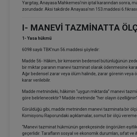
Yargıtay, Anayasa Mahkemesi’nin iptal kararından sonra, ma
zorundadır. Aksi takdirde Anayasa’nın 153.maddesi 6.fıkrasın
I- MANEVİ TAZMİNATTA ÖL
1- Yasa hükmü
6098 sayılı TBK’nun 56.maddesi şöyledir:
Madde 56- Hâkim, bir kimsenin bedensel bütünlüğünün zedel
bir miktar paranın manevi tazminat olarak ödenmesine karar 
Ağır bedensel zarar veya ölüm halinde, zarar görenin veya 
karar verilebilir.
Madde metnindeki, hâkimin “uygun miktarda” manevi tazmina
göre belirlenecektir? Madde metninde “her olayın özelliğinin”
Görüldüğü gibi, madde metninden manevi tazminata bir ölçü
Komisyonu Raporundaki açıklamalar, somut bir ölçü veremese 
“Manevi tazminat hükmünün gerekçesinde öngörülen eşitli
geçerlidir. Tarafların sosyal ve ekonomik durumları, sıfat ve i