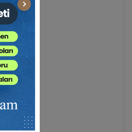
Sonraki
r tatmin
sü
gusal
na çarpıp
ektedir.
recesine
ek payları
lanıp
lanır,
ik çöküşler
ne yazık ki