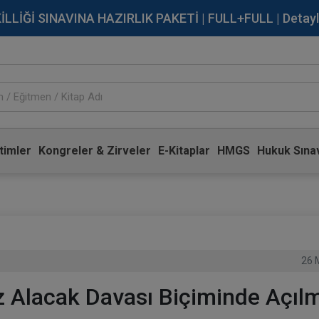
İĞİ SINAVINA HAZIRLIK PAKETİ | FULL+FULL | Detaylı Bi
timler
Kongreler & Zirveler
E-Kitaplar
HMGS
Hukuk Sınav
26 
z Alacak Davası Biçiminde Açıl