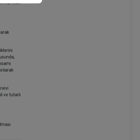
nmak mümkün
larak
klerini
tusunda,
apsamı
rılarak
anevi
 ve tutarlı
ılması