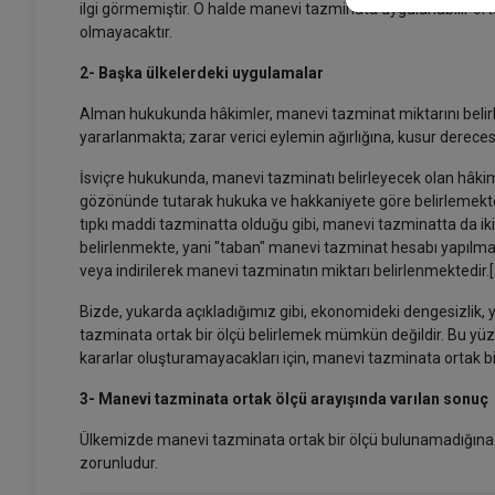
ilgi görmemiştir. O halde manevi tazminata uygulanabilir o
olmayacaktır.
2- Başka ülkelerdeki uygulamalar
Alman hukukunda hâkimler, manevi tazminat miktarını belirle
yararlanmakta; zarar verici eylemin ağırlığına, kusur dereces
İsviçre hukukunda, manevi tazminatı belirleyecek olan hâkim,
gözönünde tutarak hukuka ve hakkaniyete göre belirlemekte 
tıpkı maddi tazminatta olduğu gibi, manevi tazminatta da i
belirlenmekte, yani "taban" manevi tazminat hesabı yapılmakt
veya indirilerek manevi tazminatın miktarı belirlenmektedir.[
Bizde, yukarda açıkladığımız gibi, ekonomideki dengesizlik
tazminata ortak bir ölçü belirlemek mümkün değildir. Bu yüz
kararlar oluşturamayacakları için, manevi tazminata ortak 
3- Manevi tazminata ortak ölçü arayışında varılan sonuç
Ülkemizde manevi tazminata ortak bir ölçü bulunamadığına g
zorunludur.