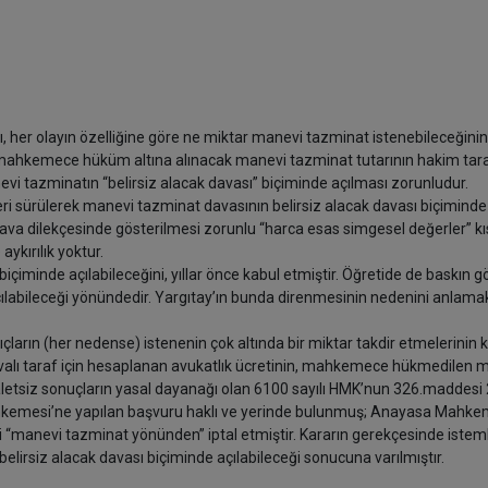
her olayın özelliğine göre ne miktar manevi tazminat istenebileceğinin
, mahkemece hüküm altına alınacak manevi tazminat tutarının hakim tar
evi tazminatın “belirsiz alacak davası” biçiminde açılması zorunludur.
leri sürülerek manevi tazminat davasının belirsiz alacak davası biçiminde
ava dilekçesinde gösterilmesi zorunlu “harca esas simgesel değerler” kı
ykırılık yoktur.
çiminde açılabileceğini, yıllar önce kabul etmiştir. Öğretide de baskın g
açılabileceği yönündedir. Yargıtay’ın bunda direnmesinin nedenini anla
arın (her nedense) istenenin çok altında bir miktar takdir etmelerinin k
avalı taraf için hesaplanan avukatlık ücretinin, mahkemece hükmedilen 
letsiz sonuçların yasal dayanağı olan 6100 sayılı HMK’nun 326.maddesi 2
hkemesi’ne yapılan başvuru haklı ve yerinde bulunmuş; Anayasa Mahke
i “manevi tazminat yönünden” iptal etmiştir. Kararın gerekçesinde istem
elirsiz alacak davası biçiminde açılabileceği sonucuna varılmıştır.