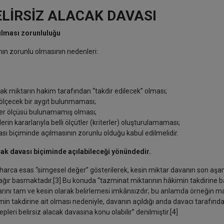
ELİRSİZ ALACAK DAVASI
çılması zorunluluğu
nın zorunlu olmasının nedenleri:
cak miktarın hakim tarafından “takdir edilecek” olması;
 ölçecek bir aygıt bulunmaması;
eğer ölçüsü bulunamamış olması;
n kararlarıyla belli ölçütler (kriterler) oluşturulamaması;
ı biçiminde açılmasının zorunlu olduğu kabul edilmelidir.
cak davası biçiminde açılabileceği yönündedir.
i) harca esas “simgesel değer” gösterilerek, kesin miktar davanın son aş
ğır basmaktadır.[3] Bu konuda “tazminat miktarının hâkimin takdirine b
arını tam ve kesin olarak belirlemesi imkânsızdır; bu anlamda örneğin m
in takdirine ait olması nedeniyle, davanın açıldığı anda davacı tarafınd
eri belirsiz alacak davasına konu olabilir” denilmiştir.[4]