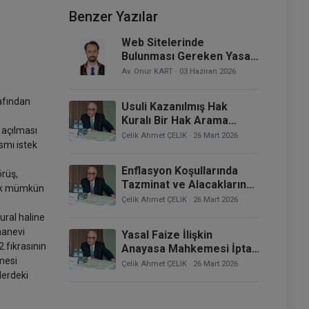
Benzer Yazılar
Web Sitelerinde
Bulunması Gereken Yasal
Prosedürler ve Metinler
Av. Onur KART
· 03 Haziran 2026
afından
Usuli Kazanılmış Hak
Kuralı Bir Hak Arama
 açılması
Engeli Olarak
Çelik Ahmet ÇELIK
· 26 Mart 2026
smı istek
Uygulanamaz
Enflasyon Koşullarında
örüş,
Tazminat ve Alacakların
mak mümkün
Değerlendirilmesi
Çelik Ahmet ÇELIK
· 26 Mart 2026
ural haline
manevi
Yasal Faize İlişkin
.fıkrasının
Anayasa Mahkemesi İptal
mesi
Kararları ve Enflasyon
Çelik Ahmet ÇELIK
· 26 Mart 2026
Koşullarında Faiz
lerdeki
Uygulaması