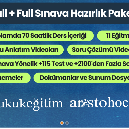
Ü ARAYIŞI
ındaki manevi tazminatın elem ve ıstırabı dindirecek ve zarar görende bi
deki “duygu zararı” görüşü için Öğretide:
 üzüntünün, bunalımın ve sıkıntının manevi tazminatın dayanağı ve ölçü
ılacak keyfilik çığırının nerede biteceği belli olmaz. Manevi tazminat, duy
çü bulmak zor olmayacaktır. Manevi tazminat, maddi tazminatın sınırları
i, bir sosyal gereksinimi karşılama amacıyla üstlenmiş olacaktır” denilm
nluğunu giderme aracı olmamakla birlikte, örneğin, bedensel zararın de
r manevi tazminat hesabı yapılması olanaklıdır. Ölümlü olaylarda da dest
ddi zarar kadar kolay paraya çevrilememesi, matematik cetvellerle hesap
şleminin bir parçası sayılmasına engel olmamalıdır. “Maddi zarar hesap
irmiştir” denilmektedir.[1]
tak bir ölçü bulunabilir mi, bunu denemeliyiz. Ama ülkemizdeki ekonom
le şimdilik buna olanak yoktur. Bizim bu konuda yaptığımız çalışmalar da 