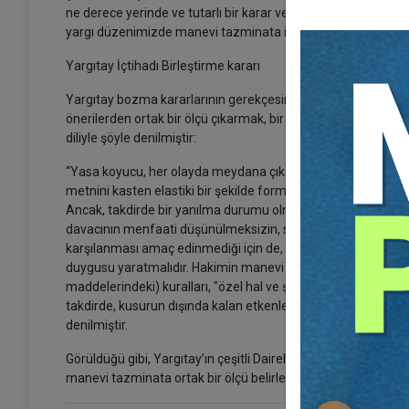
ne derece yerinde ve tutarlı bir karar verebildiklerini söylemek 
yargı düzenimizde manevi tazminata ilişkin bir ilkeler dizisi
Yargıtay İçtihadı Birleştirme kararı
Yargıtay bozma kararlarının gerekçesinde sıkça sözü edilen Y
önerilerden ortak bir ölçü çıkarmak, bir ilkeler dizisi oluş
diliyle şöyle denilmiştir:
“Yasa koyucu, her olayda meydana çıkan ihtiyacı karşılayan
metnini kasten elastiki bir şekilde formüle etmiş ve manevi t
Ancak, takdirde bir yanılma durumu olmamalıdır. Manevi tazm
davacının menfaati düşünülmeksizin, sorumlu olana hukukun ih
karşılanması amaç edinmediği için de, gerçek manasında bir
duygusu yaratmalıdır. Hakimin manevi tazminat miktarını ta
maddelerindeki) kuralları, "özel hal ve şartları" takdir ede
takdirde, kusurun dışında kalan etkenleri, kusurun varlığı ha
denilmiştir.
Görüldüğü gibi, Yargıtay’ın çeşitli Dairelerinin bozma kararla
manevi tazminata ortak bir ölçü belirlemek mümkün değildir