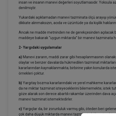
insan ve insanın manevi değerleri soyutlamasıdır. Yoksula a
denilmiştir.
Yukardaki açıklamadan manevi tazminata ölçü arayışı yönün
dikkate alınmaksızın, acıda ve üzüntüde ya da kişilik hakların
Ancak ne madde metninden ne de gerekçesinden açılacak bir
maddeye bakarak “uygun miktarda” bir manevi tazminata
2- Yargıdaki uygulamalar
a)
Manevi zararın, maddi zarar gibi hesaplanmasının olanaksızl
olaylar ve benzer davalarda hükmedilen tazminat miktarları
kararlarından kaynaklanmakta; birbirine yakın konularda is
örnekleri çoktur.
b)
Yargıtay bozma kararlarındaki ve yerel mahkeme kararlarında
da ne miktar tazminat isteyeceklerini bilememekte; istek tu
göze alarak son derece abartılı rakamlar üzerinden dava açar
manevi tazminat istemektedirler.
c)
Yargıçlar da, bir zorunluluk varmış gibi, öteden beri gelen
çok daha düşük miktarda manevi tazminata hükmetmektedirler. 