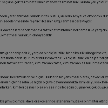
z, seçkine çok tazminat fikrinin manevi tazminat hukukunda yeri yoktur”
den yararlanılması mümkün tek husus, kişilerin sosyal ve ekonomik du
ın zedelenmesinde “eşitlik” ilkesinin uygulanması gerektiğidir.
 davada istenecek manevi tazminat miktarının belirlemesi ve yargıcın
 hükmetmesi mümkün olmayacaktır.
ığı nedeniyledir ki, yargıda bir ölçüsüzlük, bir belirsizlik süregelmekte
 arasında derin uçurumlar bulunmaktadır. Bu ölçüsüzlük, en başta Yargı
tenen tazminat tutarları, kimi zaman fazla, kimi zaman az bulunmaktadı
ki belirsizliklerin ve ölçüsüzlüklerin bir yansıması olarak, davacılar v
tarları hiçbir hesaba ve hiçbir ölçüye dayanmamakta; kimileri yüksek ha
larken, kimileri de nasıl olsa en aza indirileceğini düşünerek çok düşük
ekleşmiş biçimde, dava dilekçelerinde istenenin mutlaka bir miktar altınd
Yargıçların, deneyimli olsunlar veya olmasınlar, takdir yetkilerini kul