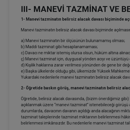
III- MANEVİ TAZMİNAT VE B
1- Manevi tazminatın belirsiz alacak davası biçiminde a
Manevi tazminatın belirsiz alacak davası biçiminde açılması
a) Manevi tazminatın bir ölçüsünün bulunamamış olması;
b) Maddi tazminat gibi hesaplanamaması;
c) Davacı ne miktar istemiş olursa olsun, hüküm altına alına
ç) Manevi tazminat için, duygusal yönden acıyı ve üzüntüyü
d) Kişilik haklarına zarar verilmesi yönünden de gene bir d
e) Başka ülkelerde olduğu gibi, ülkemizde Yüksek Mahkemeleri
Yukardaki nedenlerle manevi tazminatın belirsiz alacak davas
2- Öğretide baskın görüş, manevi tazminatın belirsiz ala
Öğretide, belirsiz alacak davasında, (bizim önerdiğimiz gib
açıklanmak üzere “manevi tazminat” istenebileceği görüşü a
durumlarda, davacının davanın açıldığı anda alacağının mikt
tazminat taleplerinde tazminat miktarının belirlenmesi hâkim
belirlenmesi imkânsızdır. Bu nedenlerle manevi tazminat talepl