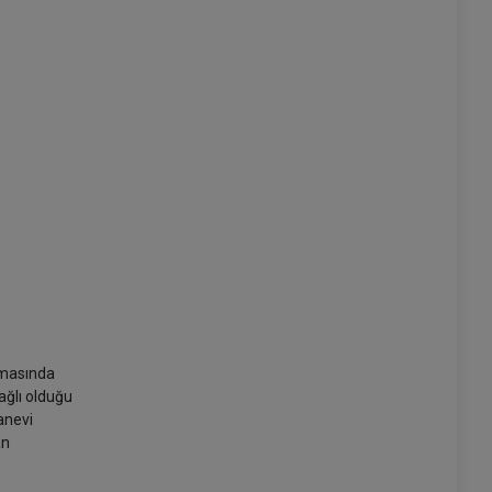
amasında
ağlı olduğu
anevi
an