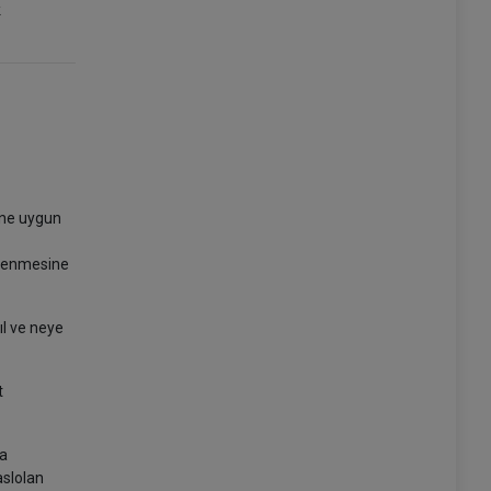
k
ene uygun
ödenmesine
l ve neye
t
da
aslolan