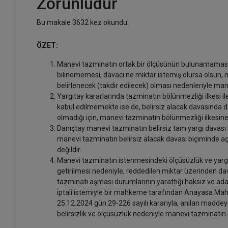
Zorunludur
Bu makale 3632 kez okundu.
ÖZET:
Manevi tazminatın ortak bir ölçüsünün bulunamaması, 
bilinememesi, davacı ne miktar istemiş olursa olsun
belirlenecek (takdir edilecek) olması nedenleriyle man
Yargıtay kararlarında tazminatın bölünmezliği ilkesi i
kabul edilmemekte ise de, belirsiz alacak davasında d
olmadığı için, manevi tazminatın bölünmezliği ilkesine a
Danıştay manevi tazminatın belirsiz tam yargı davası bi
manevi tazminatın belirsiz alacak davası biçiminde 
değildir.
Manevi tazminatın istenmesindeki ölçüsüzlük ve yargıçl
getirilmesi nedeniyle, reddedilen miktar üzerinden d
tazminatı aşması durumlarının yarattığı haksız ve ada
iptali istemiyle bir mahkeme tarafından Anayasa Ma
25.12.2024 gün 29-226 sayılı kararıyla, anılan maddey
belirsizlik ve ölçüsüzlük nedeniyle manevi tazminatın b