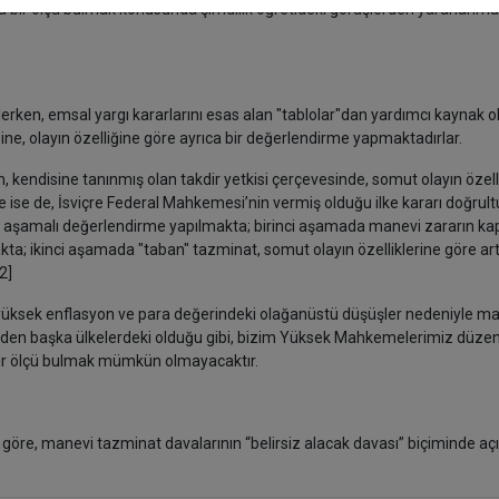
rta bir ölçü bulmak konusunda şimdilik öğretideki görüşlerden yararla
rken, emsal yargı kararlarını esas alan "tablolar"dan yardımcı kaynak o
ine, olayın özelliğine göre ayrıca bir değerlendirme yapmaktadırlar.
 kendisine tanınmış olan takdir yetkisi çerçevesinde, somut olayın özelli
ise de, İsviçre Federal Mahkemesi’nin vermiş olduğu ilke kararı doğrul
ki aşamalı değerlendirme yapılmakta; birinci aşamada manevi zararın k
a; ikinci aşamada "taban" tazminat, somut olayın özelliklerine göre artı
2]
, yüksek enflasyon ve para değerindeki olağanüstü düşüşler nedeniyle m
den başka ülkelerdeki olduğu gibi, bizim Yüksek Mahkemelerimiz düzenli
bir ölçü bulmak mümkün olmayacaktır.
öre, manevi tazminat davalarının “belirsiz alacak davası” biçiminde aç