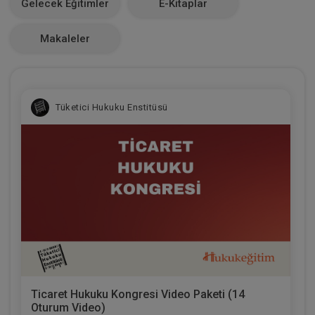
Gelecek Eğitimler
E-Kitaplar
0
Makaleler
Tüketici Hukuku Enstitüsü
Ticaret Hukuku Kongresi Video Paketi (14
Oturum Video)