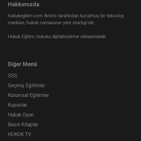
Tüketici Hukuku Enstitüsü
Hakkımızda
hukukegitim.com Aristo tarafından kurulmuş bir teknoloji
markası, hukuk camiasının yeni startup’ıdır.
Hukuk Eğitim, hukuku dijitalleştirme iddiasındadır.
Diğer Menü
SSS
Geçmiş Eğitimler
Ticaret Hukuku Kongresi - X. Oturum: KIYMETLİ
EVRAK Video Kaydı
Kurumsal Eğitimler
360 TL
Sepete Ekle
Kuponlar
Hukuk Oyun
Basılı Kitaplar
Tüketici Hukuku Enstitüsü
HUKUK TV