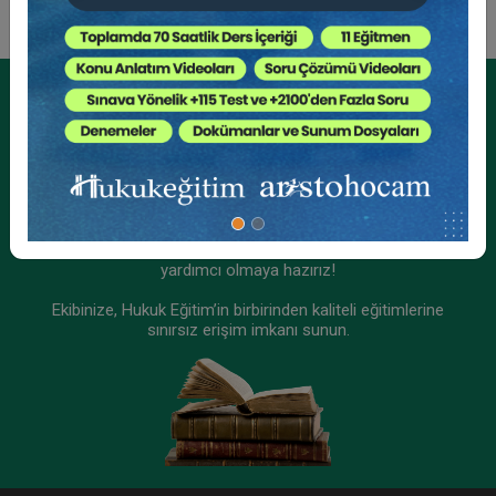
Tüketici Hukuku Enstitüsü
Kurumsal Üyelikler İçin
Kurumsal Teklif Alın
Ekibinizin hukuk bilgisini yükseltin, kaliteli içeriklerle size
yardımcı olmaya hazırız!
Ekibinize, Hukuk Eğitim’in birbirinden kaliteli eğitimlerine
sınırsız erişim imkanı sunun.
Ticaret Hukuku Kongresi - XIII. Oturum:
SERMAYE PİYASASI HUKUKU - I Video Kaydı
360 TL
Sepete Ekle