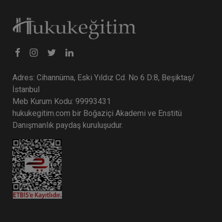
Tüketici Hukuku Enstitüsü
Adres: Cihannüma, Eski Yıldız Cd. No 6 D:8, Beşiktaş/
İstanbul
Meb Kurum Kodu: 99993431
hukukegitim.com bir Boğaziçi Akademi ve Enstitü
Danışmanlık paydaş kuruluşudur.
Ticaret Hukuku Kongresi - III. Oturum: FİKRİ
MÜLKİYET HUKUKU Video Kayıdı
360 TL
Sepete Ekle