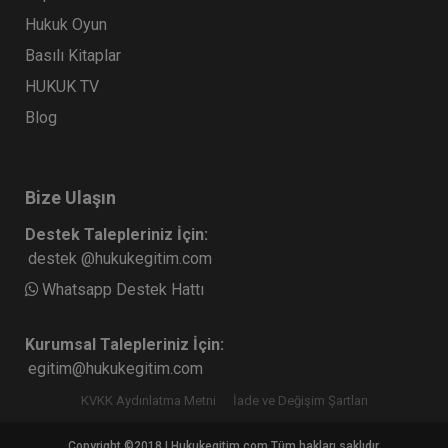
Hukuk Oyun
Basılı Kitaplar
HUKUK TV
Blog
Bize Ulaşın
Destek Talepleriniz İçin:
destek @hukukegitim.com
Whatsapp Destek Hattı
Kurumsal Talepleriniz İçin:
egitim@hukukegitim.com
KVKK Aydınlatma Metni
İade ve Değişim Şartları
Copyright ©2018 | Hukukegitim.com Tüm hakları saklıdır.