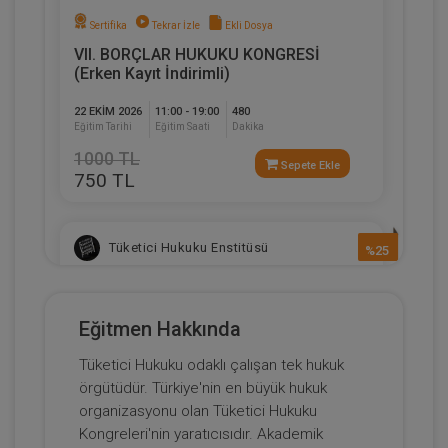
Sertifika
Tekrar İzle
Ekli Dosya
VII. BORÇLAR HUKUKU KONGRESİ
(Erken Kayıt İndirimli)
22 EKIM 2026
11:00 - 19:00
480
Eğitim Tarihi
Eğitim Saati
Dakika
1000 TL
Sepete Ekle
750 TL
Tüketici Hukuku Enstitüsü
%25
Eğitmen Hakkında
Tüketici Hukuku odaklı çalışan tek hukuk
örgütüdür. Türkiye'nin en büyük hukuk
organizasyonu olan Tüketici Hukuku
Kongreleri'nin yaratıcısıdır. Akademik