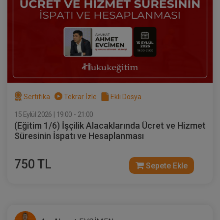
Sertifika
Tekrar İzle
Ekli Dosya
VII. TİCARET HUKUKU KONGRESİ (Erken
Kayıt İndirimli)
18 ŞUBAT 2027
11:00 - 19:00
480
Eğitim Tarihi
Eğitim Saati
Dakika
1000 TL
Sertifika
Tekrar İzle
Ekli Dosya
Sepete Ekle
750 TL
15 Eylül 2026 | 19:00 - 21:00
(Eğitim 1/6) İşçilik Alacaklarında Ücret ve Hizmet
Süresinin İspatı ve Hesaplanması
750 TL
Sepete Ekle