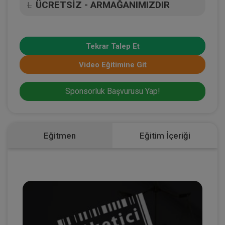
ÜCRETSİZ - ARMAĞANIMIZDIR
L
Tekrar Talep Et
Video Eğitimine Git
Sponsorluk Başvurusu Yap!
Eğitmen
Eğitim İçeriği