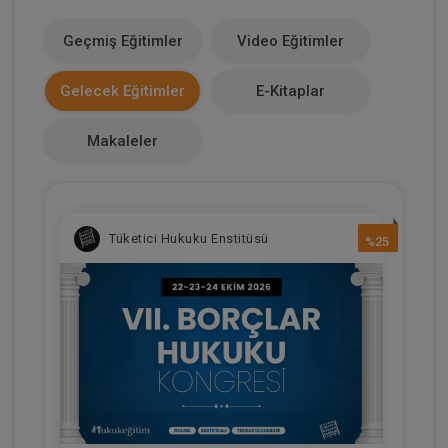
1100
Geçmiş Eğitimler
Video Eğitimler
Makale Sayısı
Gelecek Eğitimler
E-Kitaplar
0
Makaleler
Tüketici Hukuku Enstitüsü
%25