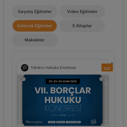
1100
Geçmiş Eğitimler
Video Eğitimler
Makale Sayısı
Gelecek Eğitimler
E-Kitaplar
0
Makaleler
Tüketici Hukuku Enstitüsü
%25