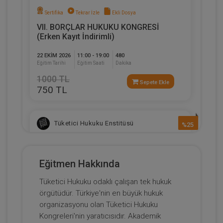
Sertifika
Tekrar İzle
Ekli Dosya
VII. BORÇLAR HUKUKU KONGRESİ
(Erken Kayıt İndirimli)
22 EKIM 2026
11:00 - 19:00
480
Eğitim Tarihi
Eğitim Saati
Dakika
1000 TL
Sepete Ekle
750 TL
Tüketici Hukuku Enstitüsü
%25
Eğitmen Hakkında
Tüketici Hukuku odaklı çalışan tek hukuk
örgütüdür. Türkiye'nin en büyük hukuk
organizasyonu olan Tüketici Hukuku
Kongreleri'nin yaratıcısıdır. Akademik