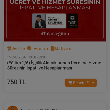
Sertifika
Tekrar İzle
Ekli Dosya
VII. TİCARET HUKUKU KONGRESİ (Erken
Kayıt İndirimli)
18 ŞUBAT 2027
11:00 - 19:00
480
Eğitim Tarihi
Eğitim Saati
Dakika
1000 TL
Sertifika
Tekrar İzle
Ekli Dosya
Sepete Ekle
750 TL
15 Eylül 2026 | 19:00 - 21:00
(Eğitim 1/6) İşçilik Alacaklarında Ücret ve Hizmet
Süresinin İspatı ve Hesaplanması
750 TL
Sepete Ekle