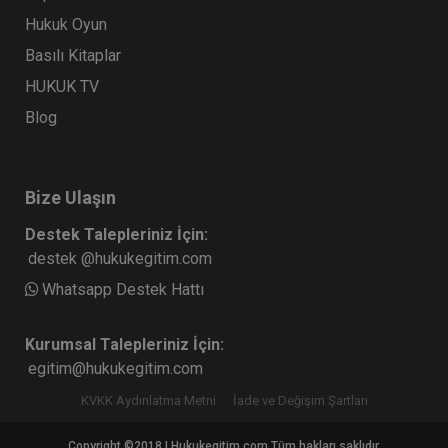
Hukuk Oyun
Basılı Kitaplar
HUKUK TV
Blog
Bize Ulaşın
Destek Talepleriniz İçin:
destek @hukukegitim.com
Whatsapp Destek Hattı
Kurumsal Talepleriniz İçin:
egitim@hukukegitim.com
KVKK Aydınlatma Metni
İade ve Değişim Şartları
Copyright ©2018 | Hukukegitim.com Tüm hakları saklıdır.