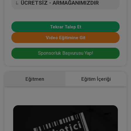
ÜCRETSİZ - ARMAĞANIMIZDIR
L
Tekrar Talep Et
Video Eğitimine Git
Sponsorluk Başvurusu Yap!
Eğitmen
Eğitim İçeriği