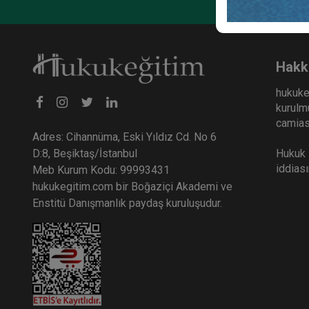
Ticar
Otur
Vide
36
Hakk
TL
hukuke
kurulmu
camiası
Adres: Cihannüma, Eski Yıldız Cd. No 6
Hukuk E
D:8, Beşiktaş/İstanbul
iddias
Meb Kurum Kodu: 99993431
hukukegitim.com bir Boğaziçi Akademi ve
Enstitü Danışmanlık paydaş kuruluşudur.
Ticar
Otur
HUKU