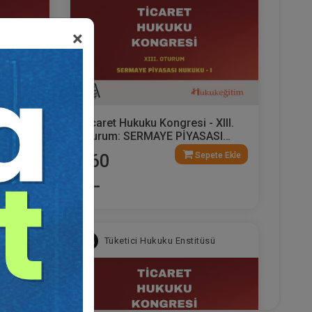
×
 V.
Ticaret Hukuku Kongresi - XIII.
Oturum: SERMAYE PİYASASI
Kİ
HUKUKU - I Video Kaydı
ete Ekle
Sepete Ekle
360
TL
sü
Tüketici Hukuku Enstitüsü