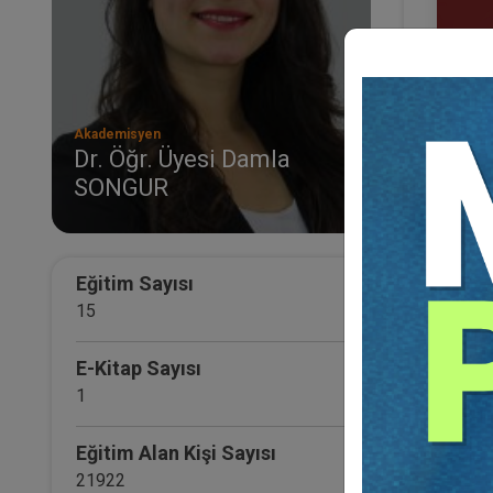
Akademisyen
Dr. Öğr. Üyesi Damla
SONGUR
Tica
Pake
21
TL
Eğitim Sayısı
15
E-Kitap Sayısı
1
Eğitim Alan Kişi Sayısı
21922