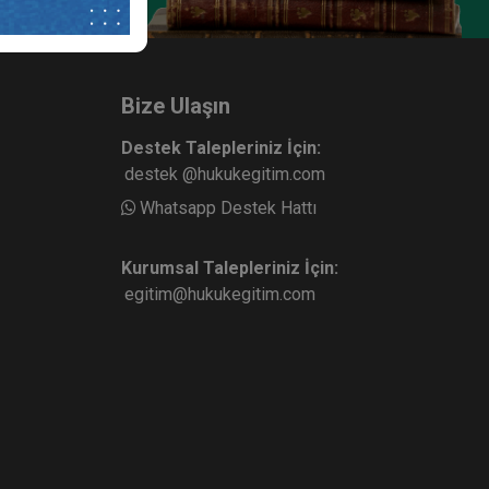
 XI.
Ticaret Hukuku Kongresi - VI.
KU
Oturum: ANONİM ŞİRKETLER - I
Video Kaydı
ete Ekle
Sepete Ekle
360
Bize Ulaşın
TL
Destek Talepleriniz İçin:
destek @hukukegitim.com
Whatsapp Destek Hattı
sü
Tüketici Hukuku Enstitüsü
Kurumsal Talepleriniz İçin:
egitim@hukukegitim.com
 IV.
Ticaret Hukuku Kongresi - XII.
İŞİM
Oturum: BANKACILIK HUKUKU
Video Kaydı