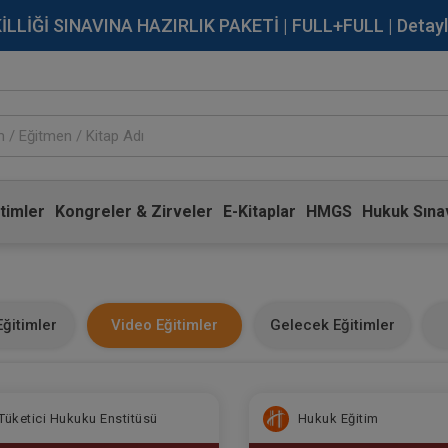
İĞİ SINAVINA HAZIRLIK PAKETİ | FULL+FULL | Detaylı Bi
timler
Kongreler & Zirveler
E-Kitaplar
HMGS
Hukuk Sınav
ğitimler
Video Eğitimler
Gelecek Eğitimler
Tüketici Hukuku Enstitüsü
Hukuk Eğitim