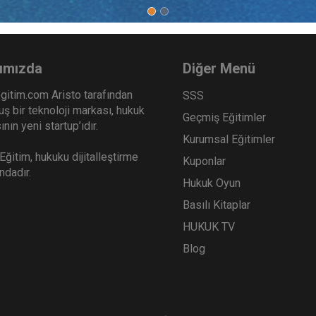
et Hukuku Kongresi - VIII.
Ticaret Hukuku Kongresi -
um: ANONİM ŞİRKETLER - III
Oturum: SİGORTA HUKU
o Kaydı
Oturumu Video Kaydı
Sepete Ekle
Sep
0
360
ımızda
Diğer Menü
TL
gitim.com Aristo tarafından
SSS
ş bir teknoloji markası, hukuk
Geçmiş Eğitimler
nın yeni startup’ıdır.
Kurumsal Eğitimler
Tüketici Hukuku Enstitüsü
Tüketici Hukuku Enstitü
ğitim, hukuku dijitalleştirme
Kuponlar
ındadır.
Hukuk Oyun
Basılı Kitaplar
HUKUK TV
Blog
et Hukuku Kongresi - XIV.
Ticaret Hukuku Kongresi -
um: SERMAYE PİYASASI
Oturum: REKABET ve BİL
KU - II Video Kaydı
HUKUKU Video Kaydı