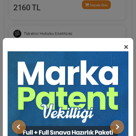
2160 TL
Sepete Ekle
Tüketici Hukuku Enstitüsü
×
Eğitmen Hakkında
Sosyal Medya
İş Hukukunda Güncel Sorunlar - II. İş Hukuku
Kongresi - VIII. Oturum
360 TL
Sepete Ekle
Önceki
Sonraki