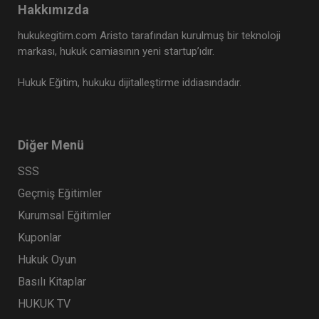
Hakkımızda
hukukegitim.com Aristo tarafından kurulmuş bir teknoloji
markası, hukuk camiasının yeni startup’ıdır.
Hukuk Eğitim, hukuku dijitalleştirme iddiasındadır.
Diğer Menü
SSS
Sosyal Güvenlik Hukuku - II. İş Hukuku Kongresi
- VI. Oturum
Geçmiş Eğitimler
360 TL
Sepete Ekle
Kurumsal Eğitimler
Kuponlar
Hukuk Oyun
Tüketici Hukuku Enstitüsü
Basılı Kitaplar
HUKUK TV