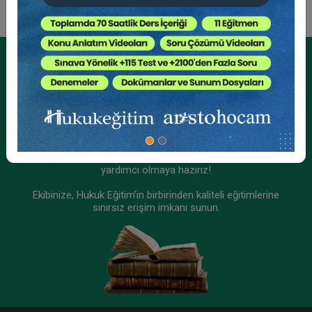
Tüketici Hukuku Enstitüsü
Kurumsal Üyelikler İçin
Kurumsal Teklif Alın
Ekibinizin hukuk bilgisini yükseltin, kaliteli içeriklerle size
yardımcı olmaya hazırız!
Ekibinize, Hukuk Eğitim’in birbirinden kaliteli eğitimlerine
sınırsız erişim imkanı sunun.
İş Kazaları ve Meslek Hastalıkları - II. İş Hukuku
Kongresi - IX. Oturum
360 TL
Sepete Ekle