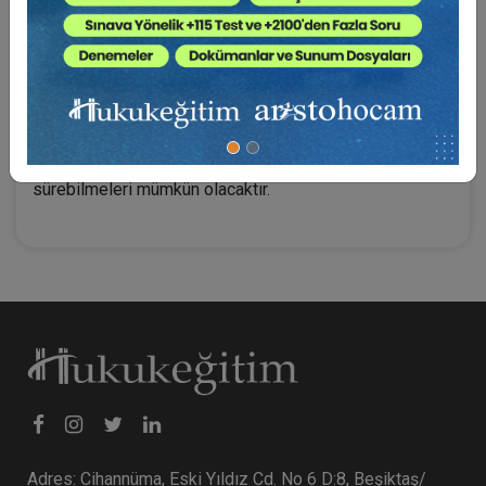
edememesi durumunda üçüncü kişilerin sözleşmeden
doğan haklarını sözleşmenin tarafı olmayan arsa
sahibine karşı ileri sürebilmesi kural olarak mümkün
değildir. Yüklenici ile arsa sahibi arasındaki ilişkinin gelir
paylaşımlı inşaat sözleşmesinde adi ortaklık olarak
nitelendirilmesi durumunda ise üçüncü kişilerin
sözleşmeden doğan haklarını arsa sahibine karşı ileri
sürebilmeleri mümkün olacaktır.
Adres: Cihannüma, Eski Yıldız Cd. No 6 D:8, Beşiktaş/