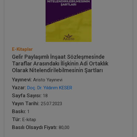
E-Kitaplar
Geli̇r Paylaşımlı İnşaat Sözleşmesi̇nde
Taraflar Arasındakı İli̇şki̇ni̇n Adi̇ Ortaklık
Olarak Ni̇telendi̇ri̇lebi̇lmesi̇ni̇n Şartları
Yayınevi:
Aristo Yayınevi
Yazar:
Doç. Dr. Yıldırım KESER
Sayfa Sayısı:
18
Yayın Tarihi:
25.07.2023
Baskı:
1
Tür:
E-kitap
Basılı Olsaydı Fiyatı:
80,00