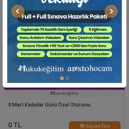
Video Eğitim Abonesi Ol: Sadece 5490 TL / Yıllık
Önceki
Sonraki
Hukuk Eğitim
8 Mart Kadınlar Günü Özel Oturumu
0 TL
Sepete Ekle