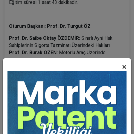
Eğitim süresi 1 saat 43 dakikadır.
Oturum Başkanı: Prof. Dr. Turgut ÖZ
Prof. Dr. Saibe Oktay ÖZDEMİR:
Sınırlı Ayni Hak
Sahiplerinin Sigorta Tazminatı Üzerindeki Hakları
Prof. Dr. Burak ÖZEN:
Motorlu Araç Üzerinde
Önceden Tescil Yoluyla Kazanılmış Rehnin Sonradan
×
Kazanılan Hapis Hakkıyla İlişkisi
BENZER VIDEO EĞITIMLER