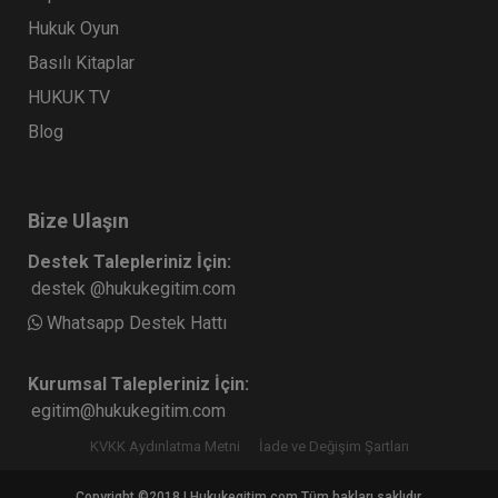
Hukuk Oyun
Basılı Kitaplar
HUKUK TV
Blog
Bize Ulaşın
Destek Talepleriniz İçin:
destek @hukukegitim.com
Whatsapp Destek Hattı
Kurumsal Talepleriniz İçin:
egitim@hukukegitim.com
KVKK Aydınlatma Metni
İade ve Değişim Şartları
Copyright ©2018 | Hukukegitim.com Tüm hakları saklıdır.