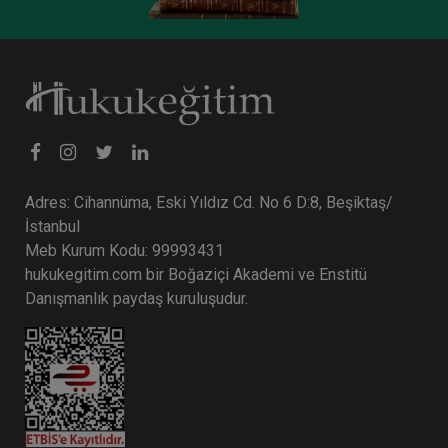
Tüketici Hukuku Enstitüsü
Adres: Cihannüma, Eski Yıldız Cd. No 6 D:8, Beşiktaş/
İstanbul
Meb Kurum Kodu: 99993431
hukukegitim.com bir Boğaziçi Akademi ve Enstitü
Şirketler Hukuku - 5 - II. Ticaret Hukuku Kongresi
Danışmanlık paydaş kuruluşudur.
- X. Oturum Video Kaydı
360 TL
Sepete Ekle
Tüketici Hukuku Enstitüsü