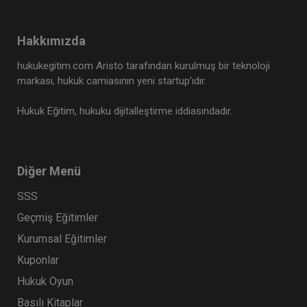
Hakkımızda
hukukegitim.com Aristo tarafından kurulmuş bir teknoloji
markası, hukuk camiasının yeni startup’ıdır.
Hukuk Eğitim, hukuku dijitalleştirme iddiasındadır.
Rekabet Hukuku - II. Ticaret Hukuku Kongresi - V.
Diğer Menü
Oturum Video Kaydı
SSS
360 TL
Sepete Ekle
Geçmiş Eğitimler
Kurumsal Eğitimler
Kuponlar
Tüketici Hukuku Enstitüsü
Hukuk Oyun
Basılı Kitaplar