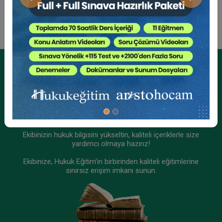
Önceki
Sonraki
Tüketici Hukuku Enstitüsü
Kurumsal Üyelikler İçin
Kurumsal Teklif Alın
Ekibinizin hukuk bilgisini yükseltin, kaliteli içeriklerle size
yardımcı olmaya hazırız!
Ekibinize, Hukuk Eğitim’in birbirinden kaliteli eğitimlerine
Şirketler Hukuku - 4 - II. Ticaret Hukuku Kongresi
sınırsız erişim imkanı sunun.
- IX. Oturum Video Kaydı
360 TL
Sepete Ekle